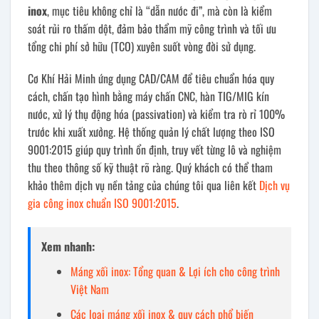
inox
, mục tiêu không chỉ là “dẫn nước đi”, mà còn là kiểm
soát rủi ro thấm dột, đảm bảo thẩm mỹ công trình và tối ưu
tổng chi phí sở hữu (TCO) xuyên suốt vòng đời sử dụng.
Cơ Khí Hải Minh ứng dụng CAD/CAM để tiêu chuẩn hóa quy
cách, chấn tạo hình bằng máy chấn CNC, hàn TIG/MIG kín
nước, xử lý thụ động hóa (passivation) và kiểm tra rò rỉ 100%
trước khi xuất xưởng. Hệ thống quản lý chất lượng theo ISO
9001:2015 giúp quy trình ổn định, truy vết từng lô và nghiệm
thu theo thông số kỹ thuật rõ ràng. Quý khách có thể tham
khảo thêm dịch vụ nền tảng của chúng tôi qua liên kết
Dịch vụ
gia công inox chuẩn ISO 9001:2015
.
Xem nhanh:
Máng xối inox: Tổng quan & Lợi ích cho công trình
Việt Nam
Các loại máng xối inox & quy cách phổ biến