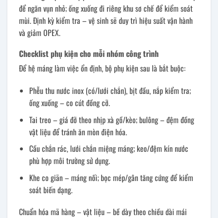
để ngăn vụn nhỏ; ống xuống đi riêng khu sơ chế để kiểm soát
mùi. Định kỳ kiểm tra – vệ sinh sẽ duy trì hiệu suất vận hành
và giảm OPEX.
Checklist phụ kiện cho mỗi nhóm công trình
Để hệ máng làm việc ổn định, bộ phụ kiện sau là bắt buộc:
Phễu thu nước inox (có/lưới chắn), bịt đầu, nắp kiểm tra;
ống xuống – co cút đồng cỡ.
Tai treo – giá đỡ theo nhịp xà gồ/kèo; bulông – đệm đồng
vật liệu để tránh ăn mòn điện hóa.
Cầu chắn rác, lưới chắn miệng máng; keo/đệm kín nước
phù hợp môi trường sử dụng.
Khe co giãn – máng nối; bọc mép/gân tăng cứng để kiểm
soát biến dạng.
Chuẩn hóa mã hàng – vật liệu – bề dày theo chiều dài mái