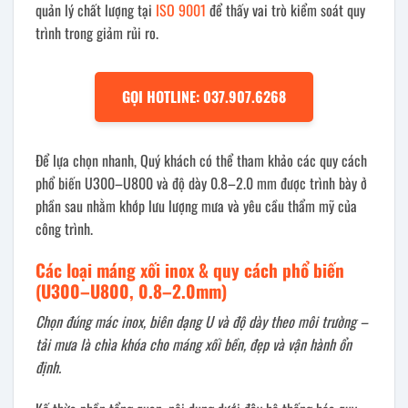
quản lý chất lượng tại
ISO 9001
để thấy vai trò kiểm soát quy
trình trong giảm rủi ro.
GỌI HOTLINE: 037.907.6268
Để lựa chọn nhanh, Quý khách có thể tham khảo các quy cách
phổ biến U300–U800 và độ dày 0.8–2.0 mm được trình bày ở
phần sau nhằm khớp lưu lượng mưa và yêu cầu thẩm mỹ của
công trình.
Các loại máng xối inox & quy cách phổ biến
(U300–U800, 0.8–2.0mm)
Chọn đúng mác inox, biên dạng U và độ dày theo môi trường –
tải mưa là chìa khóa cho máng xối bền, đẹp và vận hành ổn
định.