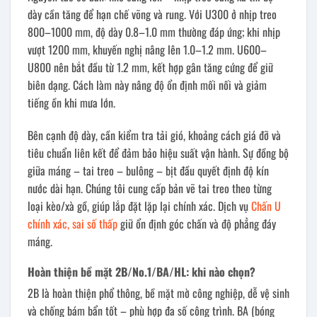
dày cần tăng để hạn chế võng và rung. Với U300 ở nhịp treo
800–1000 mm, độ dày 0.8–1.0 mm thường đáp ứng; khi nhịp
vượt 1200 mm, khuyến nghị nâng lên 1.0–1.2 mm. U600–
U800 nên bắt đầu từ 1.2 mm, kết hợp gân tăng cứng để giữ
biên dạng. Cách làm này nâng độ ổn định mối nối và giảm
tiếng ồn khi mưa lớn.
Bên cạnh độ dày, cần kiểm tra tải gió, khoảng cách giá đỡ và
tiêu chuẩn liên kết để đảm bảo hiệu suất vận hành. Sự đồng bộ
giữa máng – tai treo – bulông – bịt đầu quyết định độ kín
nước dài hạn. Chúng tôi cung cấp bản vẽ tai treo theo từng
loại kèo/xà gồ, giúp lắp đặt lặp lại chính xác. Dịch vụ
Chấn U
chính xác, sai số thấp
giữ ổn định góc chấn và độ phẳng đáy
máng.
Hoàn thiện bề mặt 2B/No.1/BA/HL: khi nào chọn?
2B là hoàn thiện phổ thông, bề mặt mờ công nghiệp, dễ vệ sinh
và chống bám bẩn tốt – phù hợp đa số công trình. BA (bóng