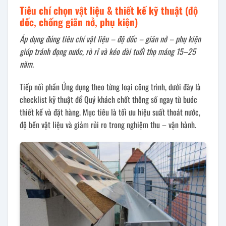
Tiêu chí chọn vật liệu & thiết kế kỹ thuật (độ
dốc, chống giãn nở, phụ kiện)
Áp dụng đúng tiêu chí vật liệu – độ dốc – giãn nở – phụ kiện
giúp tránh đọng nước, rò rỉ và kéo dài tuổi thọ máng 15–25
năm.
Tiếp nối phần Ứng dụng theo từng loại công trình, dưới đây là
checklist kỹ thuật để Quý khách chốt thông số ngay từ bước
thiết kế và đặt hàng. Mục tiêu là tối ưu hiệu suất thoát nước,
độ bền vật liệu và giảm rủi ro trong nghiệm thu – vận hành.