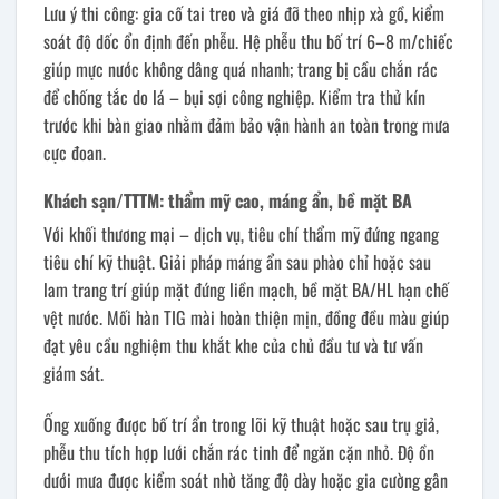
Lưu ý thi công: gia cố tai treo và giá đỡ theo nhịp xà gồ, kiểm
soát độ dốc ổn định đến phễu. Hệ phễu thu bố trí 6–8 m/chiếc
giúp mực nước không dâng quá nhanh; trang bị cầu chắn rác
để chống tắc do lá – bụi sợi công nghiệp. Kiểm tra thử kín
trước khi bàn giao nhằm đảm bảo vận hành an toàn trong mưa
cực đoan.
Khách sạn/TTTM: thẩm mỹ cao, máng ẩn, bề mặt BA
Với khối thương mại – dịch vụ, tiêu chí thẩm mỹ đứng ngang
tiêu chí kỹ thuật. Giải pháp máng ẩn sau phào chỉ hoặc sau
lam trang trí giúp mặt đứng liền mạch, bề mặt BA/HL hạn chế
vệt nước. Mối hàn TIG mài hoàn thiện mịn, đồng đều màu giúp
đạt yêu cầu nghiệm thu khắt khe của chủ đầu tư và tư vấn
giám sát.
Ống xuống được bố trí ẩn trong lõi kỹ thuật hoặc sau trụ giả,
phễu thu tích hợp lưới chắn rác tinh để ngăn cặn nhỏ. Độ ồn
dưới mưa được kiểm soát nhờ tăng độ dày hoặc gia cường gân