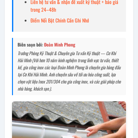
Liên hệ tư vấn & nhận đề xuất kỹ thuật + báo giá
trong 24–48h
Điểm Nổi Bật Chính Cần Ghi Nhớ
Biên soạn bởi:
Đoàn Minh Phong
Trưởng Phòng Kỹ Thuật & Chuyên gia Tư vấn Kỹ thuật — Cơ Khí
Hải Minh (Với hơn 10 năm kinh nghiệm trong lĩnh vực tư vấn, thiết
kế, gia công inox các loại Đoàn Minh Phong là chuyên gia hàng đầu
tại Cơ Khí Hải Minh. Anh chuyên sâu về tối ưu hóa công suất, lựa
chọn vật liệu Inox 201/304 cho gia công inox, và các giải pháp cho
nhà hàng, khách sạn.).