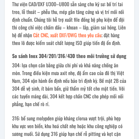
Thư viện CAD/DXF U300–U800 sẵn sàng cho kỹ sư: bố trí tai
treo, lỗ thoát – phễu thu, mép gân tăng cứng và vị trí mối nối
định chuẩn. Chúng tôi hỗ trợ xuất file đồng bộ phụ kiện để đội
thi công chỉ việc chấm dấu – khoan – lắp, giảm sai hỏng. Liên
hệ để nhận
Cắt CNC, xuất DXF/DWG theo yêu cầu
; đặt hàng
theo lô được kiểm soát chất lượng ISO giúp tiến độ ổn định.
So sánh Inox 304/201/316/430 theo môi trường sử dụng
304: lựa chọn cân bằng giữa chi phí và khả năng chống ăn
mòn. Trong điều kiện mưa axit nhẹ, độ ẩm cao của đô thị Việt
Nam, 304 vận hành ổn định nếu bảo trì định kỳ. Bề mặt 2B của
304 dễ vệ sinh, ít bám bẩn, giữ thẩm mỹ tốt cho mặt tiền. Với
các tuyến máng dài, 304 kết hợp chấn CNC cho phép mối nối
phẳng, hạn chế rò rỉ.
316: bổ sung molypden giúp kháng clorua vượt trội, phù hợp
khu vực ven biển, khu hoá chất nhẹ hoặc khu công nghiệp có
sương muối. Sử dụng 316 giúp hạn chế rỗ pitting và kẹt cặn