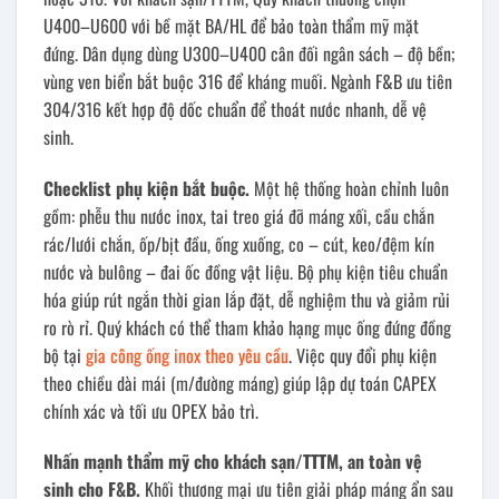
U400–U600 với bề mặt BA/HL để bảo toàn thẩm mỹ mặt
đứng. Dân dụng dùng U300–U400 cân đối ngân sách – độ bền;
vùng ven biển bắt buộc 316 để kháng muối. Ngành F&B ưu tiên
304/316 kết hợp độ dốc chuẩn để thoát nước nhanh, dễ vệ
sinh.
Checklist phụ kiện bắt buộc.
Một hệ thống hoàn chỉnh luôn
gồm: phễu thu nước inox, tai treo giá đỡ máng xối, cầu chắn
rác/lưới chắn, ốp/bịt đầu, ống xuống, co – cút, keo/đệm kín
nước và bulông – đai ốc đồng vật liệu. Bộ phụ kiện tiêu chuẩn
hóa giúp rút ngắn thời gian lắp đặt, dễ nghiệm thu và giảm rủi
ro rò rỉ. Quý khách có thể tham khảo hạng mục ống đứng đồng
bộ tại
gia công ống inox theo yêu cầu
. Việc quy đổi phụ kiện
theo chiều dài mái (m/đường máng) giúp lập dự toán CAPEX
chính xác và tối ưu OPEX bảo trì.
Nhấn mạnh thẩm mỹ cho khách sạn/TTTM, an toàn vệ
sinh cho F&B.
Khối thương mại ưu tiên giải pháp máng ẩn sau