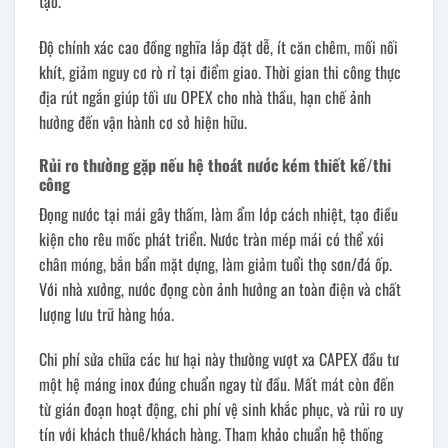
tạo.
Độ chính xác cao đồng nghĩa lắp đặt dễ, ít căn chêm, mối nối
khít, giảm nguy cơ rò rỉ tại điểm giao. Thời gian thi công thực
địa rút ngắn giúp tối ưu OPEX cho nhà thầu, hạn chế ảnh
hưởng đến vận hành cơ sở hiện hữu.
Rủi ro thường gặp nếu hệ thoát nước kém thiết kế/thi
công
Đọng nước tại mái gây thấm, làm ẩm lớp cách nhiệt, tạo điều
kiện cho rêu mốc phát triển. Nước tràn mép mái có thể xói
chân móng, bắn bẩn mặt dựng, làm giảm tuổi thọ sơn/đá ốp.
Với nhà xưởng, nước đọng còn ảnh hưởng an toàn điện và chất
lượng lưu trữ hàng hóa.
Chi phí sửa chữa các hư hại này thường vượt xa CAPEX đầu tư
một hệ máng inox đúng chuẩn ngay từ đầu. Mất mát còn đến
từ gián đoạn hoạt động, chi phí vệ sinh khắc phục, và rủi ro uy
tín với khách thuê/khách hàng. Tham khảo chuẩn hệ thống