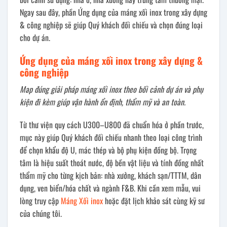
Ngay sau đây, phần Ứng dụng của máng xối inox trong xây dựng
& công nghiệp sẽ giúp Quý khách đối chiếu và chọn đúng loại
cho dự án.
Ứng dụng của máng xối inox trong xây dựng &
công nghiệp
Map đúng giải pháp máng xối inox theo bối cảnh dự án và phụ
kiện đi kèm giúp vận hành ổn định, thẩm mỹ và an toàn.
Từ thư viện quy cách U300–U800 đã chuẩn hóa ở phần trước,
mục này giúp Quý khách đối chiếu nhanh theo loại công trình
để chọn khẩu độ U, mác thép và bộ phụ kiện đồng bộ. Trọng
tâm là hiệu suất thoát nước, độ bền vật liệu và tính đồng nhất
thẩm mỹ cho từng kịch bản: nhà xưởng, khách sạn/TTTM, dân
dụng, ven biển/hóa chất và ngành F&B. Khi cần xem mẫu, vui
lòng truy cập
Máng Xối inox
hoặc đặt lịch khảo sát cùng kỹ sư
của chúng tôi.