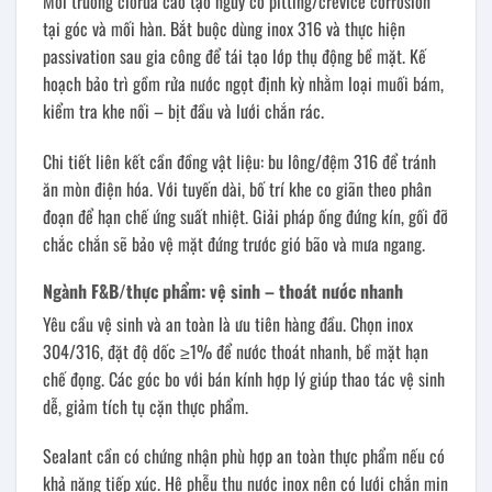
Môi trường clorua cao tạo nguy cơ pitting/crevice corrosion
tại góc và mối hàn. Bắt buộc dùng inox 316 và thực hiện
passivation sau gia công để tái tạo lớp thụ động bề mặt. Kế
hoạch bảo trì gồm rửa nước ngọt định kỳ nhằm loại muối bám,
kiểm tra khe nối – bịt đầu và lưới chắn rác.
Chi tiết liên kết cần đồng vật liệu: bu lông/đệm 316 để tránh
ăn mòn điện hóa. Với tuyến dài, bố trí khe co giãn theo phân
đoạn để hạn chế ứng suất nhiệt. Giải pháp ống đứng kín, gối đỡ
chắc chắn sẽ bảo vệ mặt đứng trước gió bão và mưa ngang.
Ngành F&B/thực phẩm: vệ sinh – thoát nước nhanh
Yêu cầu vệ sinh và an toàn là ưu tiên hàng đầu. Chọn inox
304/316, đặt độ dốc ≥1% để nước thoát nhanh, bề mặt hạn
chế đọng. Các góc bo với bán kính hợp lý giúp thao tác vệ sinh
dễ, giảm tích tụ cặn thực phẩm.
Sealant cần có chứng nhận phù hợp an toàn thực phẩm nếu có
khả năng tiếp xúc. Hệ phễu thu nước inox nên có lưới chắn mịn