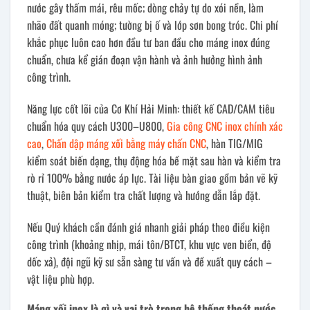
nước gây thấm mái, rêu mốc; dòng chảy tự do xói nền, làm
nhão đất quanh móng; tường bị ố và lớp sơn bong tróc. Chi phí
khắc phục luôn cao hơn đầu tư ban đầu cho máng inox đúng
chuẩn, chưa kể gián đoạn vận hành và ảnh hưởng hình ảnh
công trình.
Năng lực cốt lõi của Cơ Khí Hải Minh: thiết kế CAD/CAM tiêu
chuẩn hóa quy cách U300–U800,
Gia công CNC inox chính xác
cao
,
Chấn dập máng xối bằng máy chấn CNC
, hàn TIG/MIG
kiểm soát biến dạng, thụ động hóa bề mặt sau hàn và kiểm tra
rò rỉ 100% bằng nước áp lực. Tài liệu bàn giao gồm bản vẽ kỹ
thuật, biên bản kiểm tra chất lượng và hướng dẫn lắp đặt.
Nếu Quý khách cần đánh giá nhanh giải pháp theo điều kiện
công trình (khoảng nhịp, mái tôn/BTCT, khu vực ven biển, độ
dốc xả), đội ngũ kỹ sư sẵn sàng tư vấn và đề xuất quy cách –
vật liệu phù hợp.
Máng xối inox là gì và vai trò trong hệ thống thoát nước