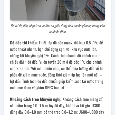
Bố trí độ dốc, nhịp treo và khe co giãn đúng tiêu chuẩn giúp hệ máng vận
hành ổn định.
Độ dốc tối thiểu.
Thiết lập độ dốc máng xối inox 0.5–1% để
nước thoát nhanh, hạn chế đọng cặn; với khu vực mưa lớn,
chúng tôi khuyến nghị 1%. Cách tính nhanh: độ chênh cao =
chiều dài × độ dốc. Ví dụ tuyến 20 m ở độ dốc 1% cho chênh
cao 200 mm. Với mái nhiều nhịp, có thể chia hướng dốc về hai
phễu để giảm mực nước, đồng thời giảm áp lực lên mối nối –
bịt đầu. Tính toán độ dốc chuẩn giúp kiểm soát tải nước trong
mưa cực đoan và giảm OPEX bảo trì.
Khoảng cách treo khuyến nghị.
Khoảng cách treo máng xối
nên nằm trong 1.0–1.5 m tùy độ dày, khổ U và tải gió. U300
dùng dày 0.8–1.0 mm có thể treo 0.8–1.2 m; U600–U800 dày