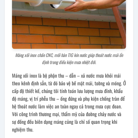
Máng xối inox chấn CNC, mối hàn TIG kín nước giúp thoát nước mái ổn
định trong điều kiện mưa nhiệt đới.
Máng xối inox là bộ phận thu – dẫn – xả nước mưa khỏi mái
theo kênh định sẵn, từ đó bảo vệ bề mặt mái, tường và móng. Ở
cấp độ thiết kế, chúng tôi tính toán lưu lượng mưa đỉnh, khẩu
độ máng, vị trí phễu thu – ống đứng và phụ kiện chống tràn để
hệ thoát nước làm việc an toàn ngay cả trong mưa cực đoan.
Với công trình thương mại, thẩm mỹ của đường chảy nước và
sự đồng đều biên dạng máng cũng là chỉ số quan trọng khi
nghiệm thu.