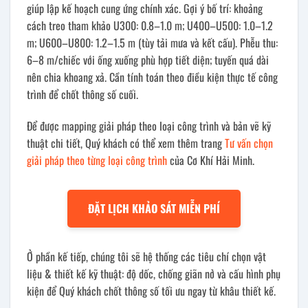
giúp lập kế hoạch cung ứng chính xác. Gợi ý bố trí: khoảng
cách treo tham khảo U300: 0.8–1.0 m; U400–U500: 1.0–1.2
m; U600–U800: 1.2–1.5 m (tùy tải mưa và kết cấu). Phễu thu:
6–8 m/chiếc với ống xuống phù hợp tiết diện; tuyến quá dài
nên chia khoang xả. Cần tính toán theo điều kiện thực tế công
trình để chốt thông số cuối.
Để được mapping giải pháp theo loại công trình và bản vẽ kỹ
thuật chi tiết, Quý khách có thể xem thêm trang
Tư vấn chọn
giải pháp theo từng loại công trình
của Cơ Khí Hải Minh.
ĐẶT LỊCH KHẢO SÁT MIỄN PHÍ
Ở phần kế tiếp, chúng tôi sẽ hệ thống các tiêu chí chọn vật
liệu & thiết kế kỹ thuật: độ dốc, chống giãn nở và cấu hình phụ
kiện để Quý khách chốt thông số tối ưu ngay từ khâu thiết kế.