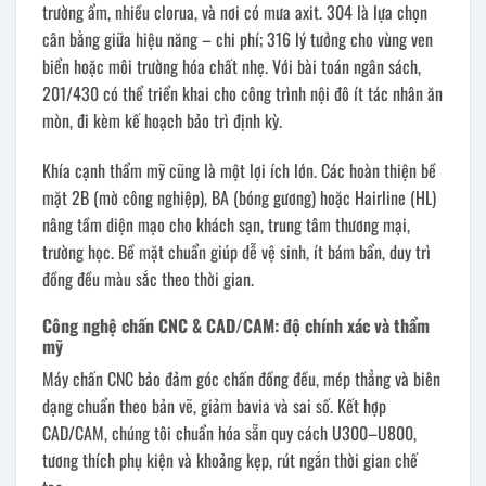
trường ẩm, nhiều clorua, và nơi có mưa axit. 304 là lựa chọn
cân bằng giữa hiệu năng – chi phí; 316 lý tưởng cho vùng ven
biển hoặc môi trường hóa chất nhẹ. Với bài toán ngân sách,
201/430 có thể triển khai cho công trình nội đô ít tác nhân ăn
mòn, đi kèm kế hoạch bảo trì định kỳ.
Khía cạnh thẩm mỹ cũng là một lợi ích lớn. Các hoàn thiện bề
mặt 2B (mờ công nghiệp), BA (bóng gương) hoặc Hairline (HL)
nâng tầm diện mạo cho khách sạn, trung tâm thương mại,
trường học. Bề mặt chuẩn giúp dễ vệ sinh, ít bám bẩn, duy trì
đồng đều màu sắc theo thời gian.
Công nghệ chấn CNC & CAD/CAM: độ chính xác và thẩm
mỹ
Máy chấn CNC bảo đảm góc chấn đồng đều, mép thẳng và biên
dạng chuẩn theo bản vẽ, giảm bavia và sai số. Kết hợp
CAD/CAM, chúng tôi chuẩn hóa sẵn quy cách U300–U800,
tương thích phụ kiện và khoảng kẹp, rút ngắn thời gian chế