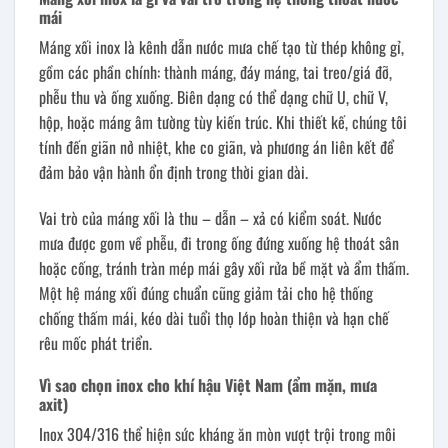
mái
Máng xối inox là kênh dẫn nước mưa chế tạo từ thép không gỉ,
gồm các phần chính: thành máng, đáy máng, tai treo/giá đỡ,
phễu thu và ống xuống. Biên dạng có thể dạng chữ U, chữ V,
hộp, hoặc máng âm tường tùy kiến trúc. Khi thiết kế, chúng tôi
tính đến giãn nở nhiệt, khe co giãn, và phương án liên kết để
đảm bảo vận hành ổn định trong thời gian dài.
Vai trò của máng xối là thu – dẫn – xả có kiểm soát. Nước
mưa được gom về phễu, đi trong ống đứng xuống hệ thoát sân
hoặc cống, tránh tràn mép mái gây xối rửa bề mặt và ẩm thấm.
Một hệ máng xối đúng chuẩn cũng giảm tải cho hệ thống
chống thấm mái, kéo dài tuổi thọ lớp hoàn thiện và hạn chế
rêu mốc phát triển.
Vì sao chọn inox cho khí hậu Việt Nam (ẩm mặn, mưa
axit)
Inox 304/316 thể hiện sức kháng ăn mòn vượt trội trong môi