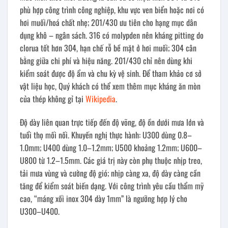
phù hợp công trình công nghiệp, khu vực ven biển hoặc nơi có
hơi muối/hoá chất nhẹ; 201/430 ưu tiên cho hạng mục dân
dụng khô – ngân sách. 316 có molypden nên kháng pitting do
clorua tốt hơn 304, hạn chế rỗ bề mặt ở hơi muối; 304 cân
bằng giữa chi phí và hiệu năng. 201/430 chỉ nên dùng khi
kiểm soát được độ ẩm và chu kỳ vệ sinh. Để tham khảo cơ sở
vật liệu học, Quý khách có thể xem thêm mục kháng ăn mòn
của thép không gỉ tại
Wikipedia
.
Độ dày liên quan trực tiếp đến độ võng, độ ồn dưới mưa lớn và
tuổi thọ mối nối. Khuyến nghị thực hành: U300 dùng 0.8–
1.0mm; U400 dùng 1.0–1.2mm; U500 khoảng 1.2mm; U600–
U800 từ 1.2–1.5mm. Các giá trị này còn phụ thuộc nhịp treo,
tải mưa vùng và cường độ gió; nhịp càng xa, độ dày càng cần
tăng để kiểm soát biến dạng. Với công trình yêu cầu thẩm mỹ
cao, “máng xối inox 304 dày 1mm” là ngưỡng hợp lý cho
U300–U400.