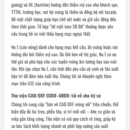
gương) và HL (hairline) hướng đến thẩm mỹ cao như khách sạn,
TTTM, trường học, nơi hệ máng lộ thiên và đồng bộ với facade.
Bề mặt chất lượng giúp hạn chế vệt nước và giữ sắc đồng đều
theo thời gian. Tổ hợp “bề mặt inox 2B BA” thường được yêu
cầu trong hồ sơ mời thầu hạng mục ngoại thất.
No.1 (cán nóng) dành cho hạng mục kết cấu, ẩn máng hoặc nơi
không đòi hỏi thẩm mỹ cao. Dù thô hơn về thị giác, No.1 có ưu
thế giá và phù hợp cho các tuyến máng âm tường hay sau mái
tôn. Khi lựa chọn No.1, cần tính đến yêu cầu vệ sinh và tần suất
bảo trì để đảm bảo tuổi thọ. Chúng tôi sẽ khuyến nghị theo
mục tiêu LCC của công trình.
Thư viện CAD/DXF U300–U800: tải về cho kỹ sư
Chúng tôi cung cấp “bản vẽ CAD DXF máng xối” tiêu chuẩn, thể
hiện đầy đủ tai treo, phễu thu, vị trí mối nối – khe co giãn và
mép gân tăng cứng. Thư viện có mã quy cách rõ ràng, giúp kỹ
sư bóc tách khối lượng nhanh và phối hợp xưởng sản xuất