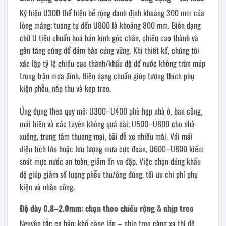
Ký hiệu U300 thể hiện bề rộng danh định khoảng 300 mm của
lòng máng; tương tự đến U800 là khoảng 800 mm. Biên dạng
chữ U tiêu chuẩn hoá bán kính góc chấn, chiều cao thành và
gân tăng cứng để đảm bảo cứng vững. Khi thiết kế, chúng tôi
xác lập tỷ lệ chiều cao thành/khẩu độ để nước không tràn mép
trong trận mưa đỉnh. Biên dạng chuẩn giúp tương thích phụ
kiện phễu, nắp thu và kẹp treo.
Ứng dụng theo quy mô: U300–U400 phù hợp nhà ở, ban công,
mái hiên và các tuyến không quá dài; U500–U800 cho nhà
xưởng, trung tâm thương mại, bãi đỗ xe nhiều mái. Với mái
diện tích lớn hoặc lưu lượng mưa cực đoan, U600–U800 kiểm
soát mực nước an toàn, giảm ồn va đập. Việc chọn đúng khẩu
độ giúp giảm số lượng phễu thu/ống đứng, tối ưu chi phí phụ
kiện và nhân công.
Độ dày 0.8–2.0mm: chọn theo chiều rộng & nhịp treo
Nguyên tắc cơ bản: khổ càng lớn – nhịp treo càng xa thì độ