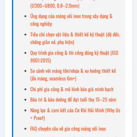
(U300–U800, 0.8–2.0mm)
Ứng dụng của máng xối inox trong xây dựng &
công nghiệp
Tiêu chí chọn vật liệu & thiết kế kỹ thuật (độ dốc,
chống giãn nở, phụ kiện)
Quy trình gia công & thi công đúng kỹ thuật (ISO
9001:2015)
So sánh với máng tôn/nhựa & xu hướng thiết kế
(ẩn máng, seamless 6m+)
Chi phí gia công & mô hình báo giá minh bạch
Bảo trì & bảo dưỡng để đạt tuổi thọ 15–25 năm
Năng lực & cam kết của Cơ Khí Hải Minh (Why Us
+ Proof)
FAQ chuyên sâu về gia công máng xối inox