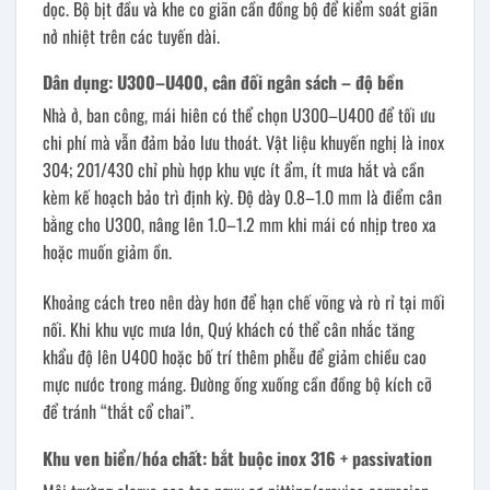
dọc. Bộ bịt đầu và khe co giãn cần đồng bộ để kiểm soát giãn
nở nhiệt trên các tuyến dài.
Dân dụng: U300–U400, cân đối ngân sách – độ bền
Nhà ở, ban công, mái hiên có thể chọn U300–U400 để tối ưu
chi phí mà vẫn đảm bảo lưu thoát. Vật liệu khuyến nghị là inox
304; 201/430 chỉ phù hợp khu vực ít ẩm, ít mưa hắt và cần
kèm kế hoạch bảo trì định kỳ. Độ dày 0.8–1.0 mm là điểm cân
bằng cho U300, nâng lên 1.0–1.2 mm khi mái có nhịp treo xa
hoặc muốn giảm ồn.
Khoảng cách treo nên dày hơn để hạn chế võng và rò rỉ tại mối
nối. Khi khu vực mưa lớn, Quý khách có thể cân nhắc tăng
khẩu độ lên U400 hoặc bố trí thêm phễu để giảm chiều cao
mực nước trong máng. Đường ống xuống cần đồng bộ kích cỡ
để tránh “thắt cổ chai”.
Khu ven biển/hóa chất: bắt buộc inox 316 + passivation