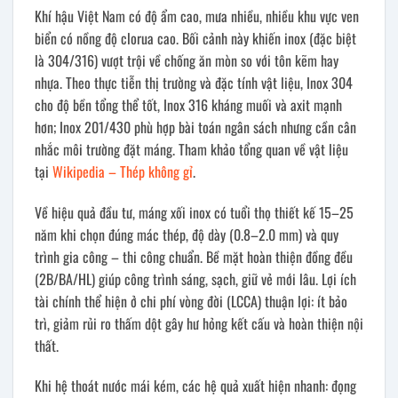
Khí hậu Việt Nam có độ ẩm cao, mưa nhiều, nhiều khu vực ven
biển có nồng độ clorua cao. Bối cảnh này khiến inox (đặc biệt
là 304/316) vượt trội về chống ăn mòn so với tôn kẽm hay
nhựa. Theo thực tiễn thị trường và đặc tính vật liệu, Inox 304
cho độ bền tổng thể tốt, Inox 316 kháng muối và axit mạnh
hơn; Inox 201/430 phù hợp bài toán ngân sách nhưng cần cân
nhắc môi trường đặt máng. Tham khảo tổng quan về vật liệu
tại
Wikipedia – Thép không gỉ
.
Về hiệu quả đầu tư, máng xối inox có tuổi thọ thiết kế 15–25
năm khi chọn đúng mác thép, độ dày (0.8–2.0 mm) và quy
trình gia công – thi công chuẩn. Bề mặt hoàn thiện đồng đều
(2B/BA/HL) giúp công trình sáng, sạch, giữ vẻ mới lâu. Lợi ích
tài chính thể hiện ở chi phí vòng đời (LCCA) thuận lợi: ít bảo
trì, giảm rủi ro thấm dột gây hư hỏng kết cấu và hoàn thiện nội
thất.
Khi hệ thoát nước mái kém, các hệ quả xuất hiện nhanh: đọng