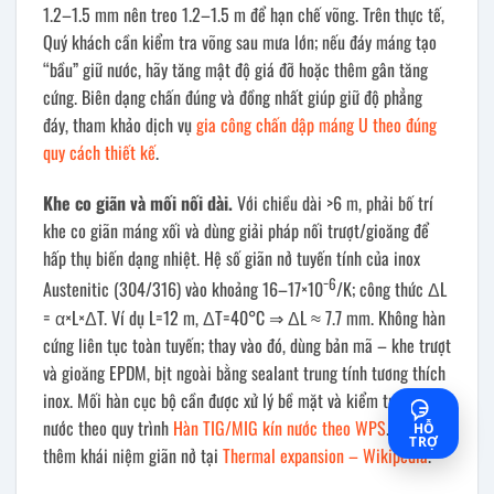
1.2–1.5 mm nên treo 1.2–1.5 m để hạn chế võng. Trên thực tế,
Quý khách cần kiểm tra võng sau mưa lớn; nếu đáy máng tạo
“bầu” giữ nước, hãy tăng mật độ giá đỡ hoặc thêm gân tăng
cứng. Biên dạng chấn đúng và đồng nhất giúp giữ độ phẳng
đáy, tham khảo dịch vụ
gia công chấn dập máng U theo đúng
quy cách thiết kế
.
Khe co giãn và mối nối dài.
Với chiều dài >6 m, phải bố trí
khe co giãn máng xối và dùng giải pháp nối trượt/gioăng để
hấp thụ biến dạng nhiệt. Hệ số giãn nở tuyến tính của inox
−6
Austenitic (304/316) vào khoảng 16–17×10
/K; công thức ΔL
= α×L×ΔT. Ví dụ L=12 m, ΔT=40°C ⇒ ΔL ≈ 7.7 mm. Không hàn
cứng liên tục toàn tuyến; thay vào đó, dùng bản mã – khe trượt
và gioăng EPDM, bịt ngoài bằng sealant trung tính tương thích
inox. Mối hàn cục bộ cần được xử lý bề mặt và kiểm tra kín
nước theo quy trình
Hàn TIG/MIG kín nước theo WPS
. Xem
HỖ
TRỢ
thêm khái niệm giãn nở tại
Thermal expansion – Wikipedia
.