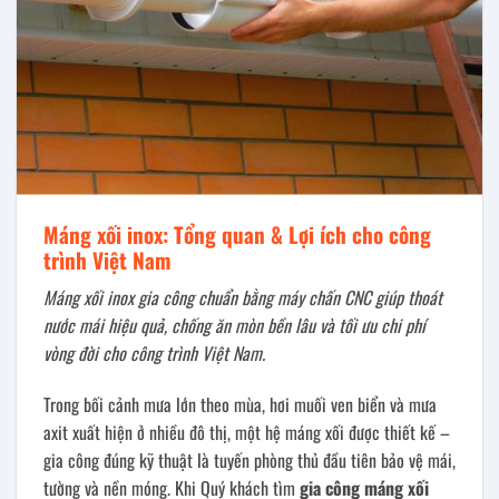
Máng xối inox: Tổng quan & Lợi ích cho công
trình Việt Nam
Máng xối inox gia công chuẩn bằng máy chấn CNC giúp thoát
nước mái hiệu quả, chống ăn mòn bền lâu và tối ưu chi phí
vòng đời cho công trình Việt Nam.
Trong bối cảnh mưa lớn theo mùa, hơi muối ven biển và mưa
axit xuất hiện ở nhiều đô thị, một hệ máng xối được thiết kế –
gia công đúng kỹ thuật là tuyến phòng thủ đầu tiên bảo vệ mái,
tường và nền móng. Khi Quý khách tìm
gia công máng xối