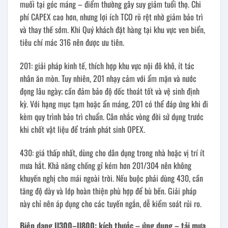
muối tại góc máng – điểm thường gây suy giảm tuổi thọ. Chi
phí CAPEX cao hơn, nhưng lợi ích TCO rõ rệt nhờ giảm bảo trì
và thay thế sớm. Khi Quý khách đặt hàng tại khu vực ven biển,
tiêu chí mác 316 nên được ưu tiên.
201: giải pháp kinh tế, thích hợp khu vực nội đô khô, ít tác
nhân ăn mòn. Tuy nhiên, 201 nhạy cảm với ẩm mặn và nước
đọng lâu ngày; cần đảm bảo độ dốc thoát tốt và vệ sinh định
kỳ. Với hạng mục tạm hoặc ẩn máng, 201 có thể đáp ứng khi đi
kèm quy trình bảo trì chuẩn. Cân nhắc vòng đời sử dụng trước
khi chốt vật liệu để tránh phát sinh OPEX.
430: giá thấp nhất, dùng cho dân dụng trong nhà hoặc vị trí ít
mưa hắt. Khả năng chống gỉ kém hơn 201/304 nên không
khuyến nghị cho mái ngoài trời. Nếu buộc phải dùng 430, cần
tăng độ dày và lớp hoàn thiện phù hợp để bù bền. Giải pháp
này chỉ nên áp dụng cho các tuyến ngắn, dễ kiểm soát rủi ro.
Biên dạng U300–U800: kích thước – ứng dụng – tải mưa