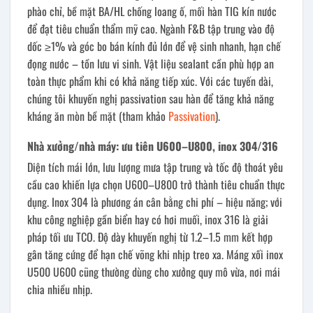
phào chỉ, bề mặt BA/HL chống loang ố, mối hàn TIG kín nước
để đạt tiêu chuẩn thẩm mỹ cao. Ngành F&B tập trung vào độ
dốc ≥1% và góc bo bán kính đủ lớn để vệ sinh nhanh, hạn chế
đọng nước – tồn lưu vi sinh. Vật liệu sealant cần phù hợp an
toàn thực phẩm khi có khả năng tiếp xúc. Với các tuyến dài,
chúng tôi khuyến nghị passivation sau hàn để tăng khả năng
kháng ăn mòn bề mặt (tham khảo
Passivation
).
Nhà xưởng/nhà máy: ưu tiên U600–U800, inox 304/316
Diện tích mái lớn, lưu lượng mưa tập trung và tốc độ thoát yêu
cầu cao khiến lựa chọn U600–U800 trở thành tiêu chuẩn thực
dụng. Inox 304 là phương án cân bằng chi phí – hiệu năng; với
khu công nghiệp gần biển hay có hơi muối, inox 316 là giải
pháp tối ưu TCO. Độ dày khuyến nghị từ 1.2–1.5 mm kết hợp
gân tăng cứng để hạn chế võng khi nhịp treo xa. Máng xối inox
U500 U600 cũng thường dùng cho xưởng quy mô vừa, nơi mái
chia nhiều nhịp.