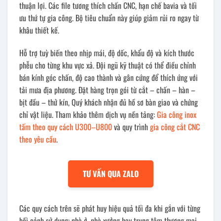
thuận lợi. Các file tương thích chấn CNC, hạn chế bavia và tối
ưu thứ tự gia công. Bộ tiêu chuẩn này giúp giảm rủi ro ngay từ
khâu thiết kế.
Hỗ trợ tuỳ biến theo nhịp mái, độ dốc, khẩu độ và kích thước
phễu cho từng khu vực xả. Đội ngũ kỹ thuật có thể điều chỉnh
bán kính góc chấn, độ cao thành và gân cứng để thích ứng với
tải mưa địa phương. Đặt hàng trọn gói từ cắt – chấn – hàn –
bịt đầu – thử kín, Quý khách nhận đủ hồ sơ bàn giao và chứng
chỉ vật liệu. Tham khảo thêm dịch vụ nền tảng:
Gia công inox
tấm theo quy cách U300–U800
và quy trình
gia công cắt CNC
theo yêu cầu
.
TƯ VẤN QUA ZALO
Các quy cách trên sẽ phát huy hiệu quả tối đa khi gắn với từng
bối cảnh sử dụng: nhà ở, nhà xưởng hay trung tâm thương mại.