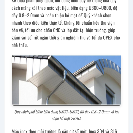
Kế thừa phần tổng quan, nội dung dưới đây hệ thống hóa quy
cách máng xối theo mác vật liệu, biên dạng U300–U800, độ
dày 0.8–2.0mm và hoàn thiện bề mặt để Quý khách chọn
nhanh theo điều kiện thực tế. Chúng tôi chuẩn hóa thư viện
bản vẽ, tối ưu cho chấn CNC và lắp đặt tại hiện trường, giúp
giảm sai số, rút ngắn thời gian nghiệm thu và tối ưu OPEX cho
nhà thầu.
Quy cách phổ biến: biên dạng U300–U800, độ dày 0.8–2.0mm và lựa
chọn bề mặt 2B/BA.
Mác inox theo môi trường là căn cứ số một. Inox 304 và 316