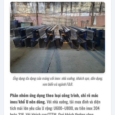
Ứng dụng đa dạng của máng xối inox: nhà xưởng, khách sạn, dân dụng,
ven biển và ngành F&B.
Phân nhóm ứng dụng theo loại công trình, chỉ rõ mác
inox/khổ U nên dùng.
Với nhà xưởng, tải mưa đỉnh và diện
tích mái lớn yêu cầu U rộng: U600–U800, ưu tiên inox 304
hoặc 316. Với khách sạn/TTTM, Quý khách thường chọn