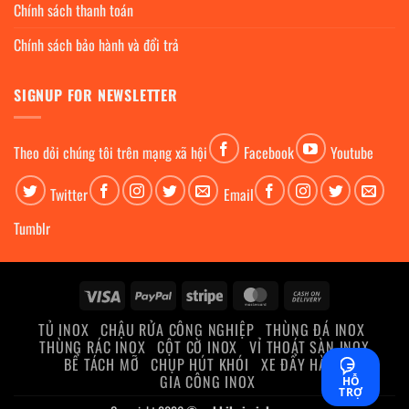
Chính sách thanh toán
Chính sách bảo hành và đổi trả
SIGNUP FOR NEWSLETTER
Theo dỏi chúng tôi trên mạng xã hội
Facebook
Youtube
Twitter
Email
Tumblr
Visa
PayPal
Stripe
MasterCard
Cash
On
TỦ INOX
CHẬU RỬA CÔNG NGHIỆP
THÙNG ĐÁ INOX
Delivery
THÙNG RÁC INOX
CỘT CỜ INOX
VỈ THOÁT SÀN INOX
BỂ TÁCH MỠ
CHỤP HÚT KHÓI
XE ĐẨY HÀNG
GIA CÔNG INOX
HỖ
TRỢ