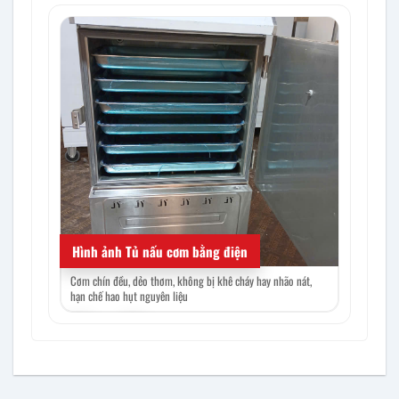
Hình ảnh Tủ nấu cơm bằng điện
Cơm chín đều, dẻo thơm, không bị khê cháy hay nhão nát,
Công suất 1
hạn chế hao hụt nguyên liệu
hao năng l
‹
›