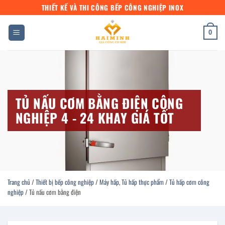
Bỏ
THIẾT KẾ VÀ THI CÔNG BẾP CÔNG NGHIỆP INOX
qua
nội
0
dung
TỦ NẤU CƠM BẰNG ĐIỆN CÔNG
NGHIỆP 4 - 24 KHAY GIÁ TỐT
Trang chủ
/
Thiết bị bếp công nghiệp
/
Máy hấp, Tủ hấp thực phẩm
/
Tủ hấp cơm công
nghiệp
/
Tủ nấu cơm bằng điện