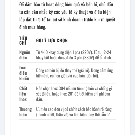
Để đảm bảo tủ hoạt động hiệu quả và bền bỉ, chủ đầu
tư cần cân nhắc kỹ các yếu tố kỹ thuật và điều kiện
lắp đặt thực tế tại cơ sở kinh doanh trước khi ra quyết
định mua hàng.
TIÊU
GỢI Ý LỰA CHỌN
CHÍ
Nguồn
Tủ 4-10 khay dùng điện 1 pha (220V). Tủ từ 12-24
điện
khay bắt buộc dùng điện 3 pha (380V) để ổn định.
Loại
Dòng cơ bền bỉ, dễ thay thế (giá rẻ). Dòng cảm ứng
điều
hiện đại, có hẹn giờ (giá cao hơn, tiện lợi).
khiển
Chất
Nên chọn Inox 304 nếu ưu tiên độ bền và chống gỉ
liệu
sét tối đa, hoặc Inox 201 để tiết kiệm chi phí ban
Inox
đầu.
Thương
Ưu tiên cac đơn vị có chính sách bảo hành rõ ràng
hiệu
(thanh nhiệt, thân vỏ) và linh kiện thay thế sẵn có.