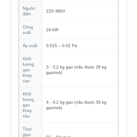
Nguồn
220-380V
điện
Công
24 kW
suất
Áp suất
0.015 – 0.02 Pa
Khối
lượng
3 - 3,2 kg gạo (nấu được 28 kg
gạo
gạo/mẻ)
khay
cạn
Khối
lượng
4 - 4,2 kg gạo (nấu được 36 kg
gạo
gạo/mẻ)
khay
sâu
Thời
gian