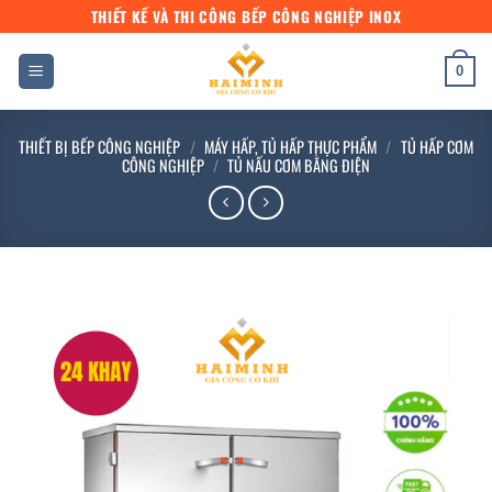
Bỏ
THIẾT KẾ VÀ THI CÔNG BẾP CÔNG NGHIỆP INOX
qua
nội
0
dung
THIẾT BỊ BẾP CÔNG NGHIỆP
/
MÁY HẤP, TỦ HẤP THỰC PHẨM
/
TỦ HẤP CƠM
CÔNG NGHIỆP
/
TỦ NẤU CƠM BẰNG ĐIỆN