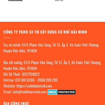
CÔNG TY TNHH SX TM XÂY DỰNG CƠ KHÍ HẢI MINH
Trụ sở chính: 51/5 Phạm Văn Sáng, Tổ 12, Ấp 2, Xã Xuân Thới Thượng,
Huyện Hóc Môn, TP.HCM
Địa chỉ xưởng: 51/5 Phạm Văn Sáng, Tổ 12, Ấp 2, Xã Xuân Thới Thượng,
Huyện Hóc Môn, TP.HCM
Mã Số Thuế : 0317759822
Hotline:
037.907.6268
-
0968.399.280
Website:
https://cokhihaiminh.com
Email:
info@cokhihaiminh.com
GIA CÔNG INOX