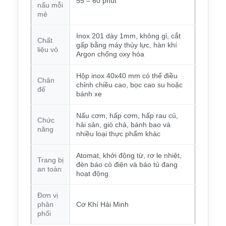
55 – 60 phút
nấu mỗi
mẻ
Inox 201 dày 1mm, không gỉ, cắt
Chất
gấp bằng máy thủy lực, hàn khí
liệu vỏ
Argon chống oxy hóa
Hộp inox 40x40 mm có thể điều
Chân
chỉnh chiều cao, bọc cao su hoặc
đế
bánh xe
Nấu cơm, hấp cơm, hấp rau củ,
Chức
hải sản, giò chả, bánh bao và
năng
nhiều loại thực phẩm khác
Atomat, khởi động từ, rơ le nhiệt,
Trang bị
đèn báo có điện và báo tủ đang
an toàn
hoạt động
Đơn vị
phân
Cơ Khí Hải Minh
phối