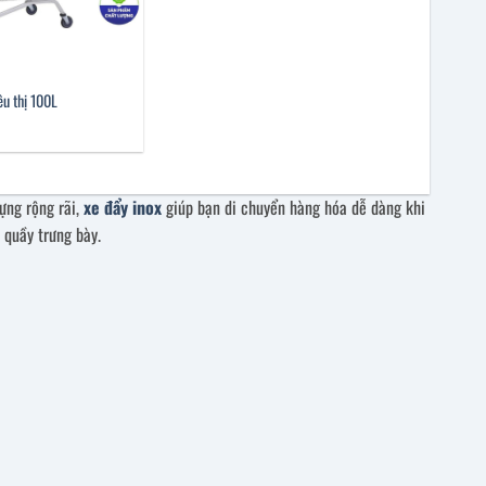
êu thị 100L
đựng rộng rãi,
xe đẩy inox
giúp bạn di chuyển hàng hóa dễ dàng khi
 quầy trưng bày.