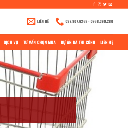
LIÊN HỆ
037.907.6268 - 0968.399.280
DỊCH VỤ
TƯ VẤN CHỌN MUA
DỰ ÁN ĐÃ THI CÔNG
LIÊN HỆ