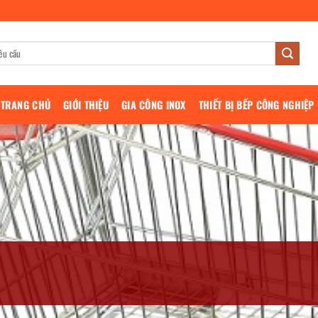
TRANG CHỦ
GIỚI THIỆU
GIA CÔNG INOX
THIẾT BỊ BẾP CÔNG NGHIỆP