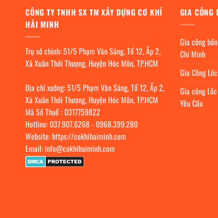
CÔNG TY TNHH SX TM XÂY DỰNG CƠ KHÍ
GIA CÔNG 
HẢI MINH
Gia công bồn
Trụ sở chính: 51/5 Phạm Văn Sáng, Tổ 12, Ấp 2,
Chí Minh
Xã Xuân Thới Thượng, Huyện Hóc Môn, TP.HCM
Gia Công Lố
Địa chỉ xưởng: 51/5 Phạm Văn Sáng, Tổ 12, Ấp 2,
Gia công Lốc
Xã Xuân Thới Thượng, Huyện Hóc Môn, TP.HCM
Yêu Cầu
Mã Số Thuế : 0317759822
Hotline:
037.907.6268
-
0968.399.280
Website:
https://cokhihaiminh.com
Email:
info@cokhihaiminh.com