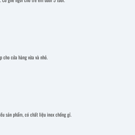
 Có ghế ngồi cho trẻ em dưới 5 tuổi.
p cho cửa hàng vừa và nhỏ.
ều sản phẩm, có chất liệu inox chống gỉ.