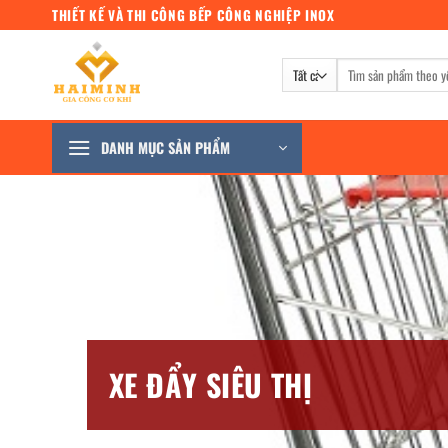
Bỏ
THIẾT KẾ VÀ THI CÔNG BẾP CÔNG NGHIỆP INOX
qua
nội
Tìm
dung
kiếm:
DANH MỤC SẢN PHẨM
XE ĐẨY SIÊU THỊ