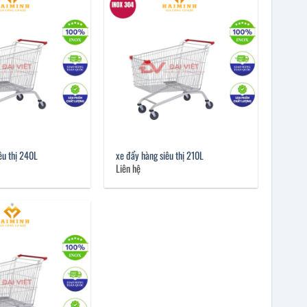
êu thị 240L
xe đẩy hàng siêu thị 210L
Liên hệ