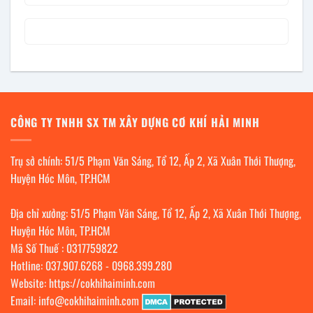
CÔNG TY TNHH SX TM XÂY DỰNG CƠ KHÍ HẢI MINH
Trụ sở chính: 51/5 Phạm Văn Sáng, Tổ 12, Ấp 2, Xã Xuân Thới Thượng,
Huyện Hóc Môn, TP.HCM
Địa chỉ xưởng: 51/5 Phạm Văn Sáng, Tổ 12, Ấp 2, Xã Xuân Thới Thượng,
Huyện Hóc Môn, TP.HCM
Mã Số Thuế : 0317759822
Hotline:
037.907.6268
-
0968.399.280
Website:
https://cokhihaiminh.com
Email:
info@cokhihaiminh.com