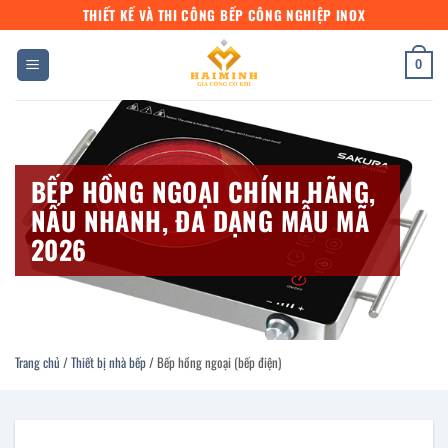
Bỏ
THIẾT KẾ VÀ THI CÔNG BẾP CÔNG NGHIỆP INOX
qua
nội
0
dung
BẾP HỒNG NGOẠI CHÍNH HÃNG,
NẤU NHANH, ĐA DẠNG MẪU MÃ
2026
Trang chủ
/
Thiết bị nhà bếp
/
Bếp hồng ngoại (bếp điện)