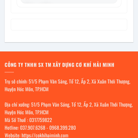
‹
›
CÔNG TY TNHH SX TM XÂY DỰNG CƠ KHÍ HẢI MINH
Trụ sở chính: 51/5 Phạm Văn Sáng, Tổ 12, Ấp 2, Xã Xuân Thới Thượng,
Huyện Hóc Môn, TP.HCM
Địa chỉ xưởng: 51/5 Phạm Văn Sáng, Tổ 12, Ấp 2, Xã Xuân Thới Thượng,
Huyện Hóc Môn, TP.HCM
Mã Số Thuế : 0317759822
Hotline:
037.907.6268
-
0968.399.280
Website:
https://cokhihaiminh.com