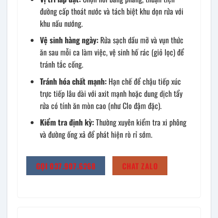
đường cấp thoát nước và tách biệt khu dọn rửa với
khu nấu nướng.
Vệ sinh hàng ngày:
Rửa sạch dầu mỡ và vụn thức
ăn sau mỗi ca làm việc, vệ sinh hố rác (giỏ lọc) để
tránh tắc cống.
Tránh hóa chất mạnh:
Hạn chế để chậu tiếp xúc
trực tiếp lâu dài với axit mạnh hoặc dung dịch tẩy
rửa có tính ăn mòn cao (như Clo đậm đặc).
Kiểm tra định kỳ:
Thường xuyên kiểm tra xi phông
và đường ống xả để phát hiện rò rỉ sớm.
GỌI 037.907.6268
CHAT ZALO