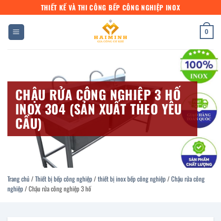
Bỏ
THIẾT KẾ VÀ THI CÔNG BẾP CÔNG NGHIỆP INOX
qua
nội
0
dung
CHẬU RỬA CÔNG NGHIỆP 3 HỐ
INOX 304 (SẢN XUẤT THEO YÊU
CẦU)
Trang chủ
/
Thiết bị bếp công nghiệp
/
thiết bị inox bếp công nghiệp
/
Chậu rửa công
nghiệp
/
Chậu rửa công nghiệp 3 hố