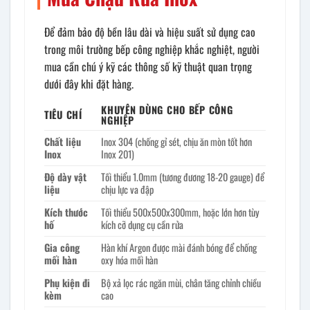
Để đảm bảo độ bền lâu dài và hiệu suất sử dụng cao
trong môi trường bếp công nghiệp khắc nghiệt, người
mua cần chú ý kỹ các thông số kỹ thuật quan trọng
dưới đây khi đặt hàng.
KHUYÊN DÙNG CHO BẾP CÔNG
TIÊU CHÍ
NGHIỆP
Chất liệu
Inox 304 (chống gỉ sét, chịu ăn mòn tốt hơn
Inox
Inox 201)
Độ dày vật
Tối thiểu 1.0mm (tương đương 18-20 gauge) để
liệu
chịu lực va đập
Kích thước
Tối thiểu 500x500x300mm, hoặc lớn hơn tùy
hố
kích cỡ dụng cụ cần rửa
Gia công
Hàn khí Argon được mài đánh bóng để chống
mối hàn
oxy hóa mối hàn
Phụ kiện đi
Bộ xả lọc rác ngăn mùi, chân tăng chỉnh chiều
kèm
cao