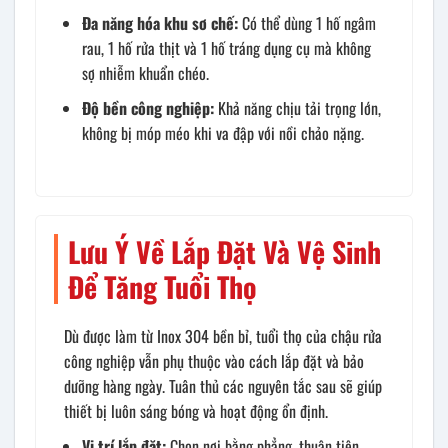
Đa năng hóa khu sơ chế:
Có thể dùng 1 hố ngâm
rau, 1 hố rửa thịt và 1 hố tráng dụng cụ mà không
sợ nhiễm khuẩn chéo.
Độ bền công nghiệp:
Khả năng chịu tải trọng lớn,
không bị móp méo khi va đập với nồi chảo nặng.
Lưu Ý Về Lắp Đặt Và Vệ Sinh
Để Tăng Tuổi Thọ
Dù được làm từ Inox 304 bền bỉ, tuổi thọ của chậu rửa
công nghiệp vẫn phụ thuộc vào cách lắp đặt và bảo
dưỡng hàng ngày. Tuân thủ các nguyên tắc sau sẽ giúp
thiết bị luôn sáng bóng và hoạt động ổn định.
Vị trí lắp đặt:
Chọn nơi bằng phẳng, thuận tiện