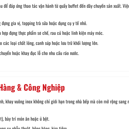
u để đáp ứng thao tác vận hành từ quầy buffet đến dây chuyền sản xuất. Việc
đựng gia vị, topping trà sữa hoặc dụng cụ y tế nhỏ.
 hợp đựng thực phẩm sơ chế, rau củ hoặc linh kiện máy móc.
 các loại chất lỏng, canh súp hoặc lưu trữ khối lượng lớn.
chuyển hoặc khay đục lỗ cho nhu cầu ráo nước.
Hàng & Công Nghiệp
inh, khay vuông inox không chỉ giới hạn trong nhà bếp mà còn mở rộng sang 
), bày trí món ăn hoặc ủ bột.
ụng cụ phẫu thuật, bông băng, kim tiêm.