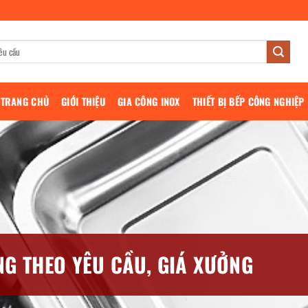
TRANG CHỦ
GIỚI THIỆU
GIA CÔNG INOX
THIẾT BỊ BẾP CÔNG NGHIỆP
G THEO YÊU CẦU, GIÁ XƯỞNG