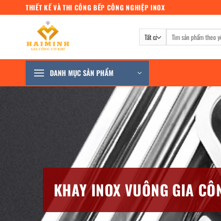
Bỏ
THIẾT KẾ VÀ THI CÔNG BẾP CÔNG NGHIỆP INOX
qua
nội
Tìm
dung
kiếm:
DANH MỤC SẢN PHẨM
KHAY INOX VUÔNG GIA CÔN