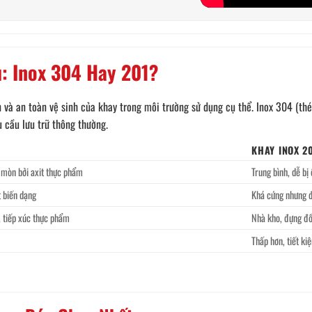
u: Inox 304 Hay 201?
 và an toàn vệ sinh của khay trong môi trường sử dụng cụ thể. Inox 304 (th
u cầu lưu trữ thông thường.
KHAY INOX 2
n mòn bởi axit thực phẩm
Trung bình, dễ bị
ít biến dạng
Khá cứng nhưng 
, tiếp xúc thực phẩm
Nhà kho, đựng đồ 
Thấp hơn, tiết ki