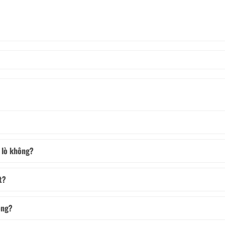
 lò không?
t?
ông?