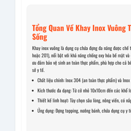
Tổng Quan Về Khay Inox Vuông 
Sống
Khay inox vuông là dụng cụ chứa đựng đa năng được chế t
hoặc 201), nổi bật với khả năng chống oxy hóa bề mặt và c
ưu đảm bảo vệ sinh an toàn thực phẩm, phù hợp cho cả bế
sở y tế.
Chất liệu chính: Inox 304 (an toàn thực phẩm) và Inox 
Kích thước đa dạng: Từ cỡ nhỏ 10x10cm đến các khổ
Thiết kế linh hoạt: Tùy chọn sâu lòng, nông viền, có nắ
Ứng dụng: Đựng topping, nướng bánh, chứa dụng cụ y tế