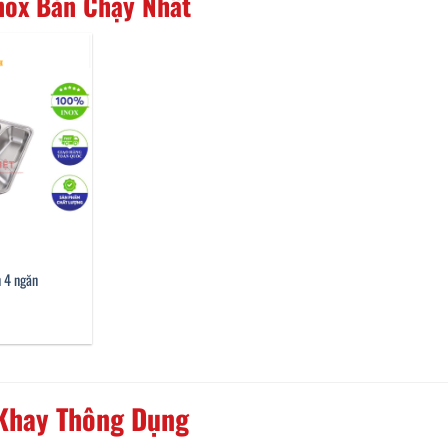
nox Bán Chạy Nhất
n 4 ngăn
 Khay Thông Dụng