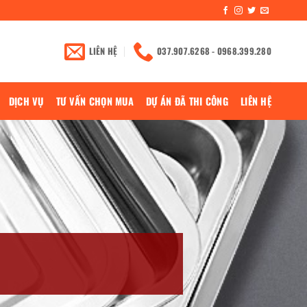
LIÊN HỆ
037.907.6268 - 0968.399.280
DỊCH VỤ
TƯ VẤN CHỌN MUA
DỰ ÁN ĐÃ THI CÔNG
LIÊN HỆ