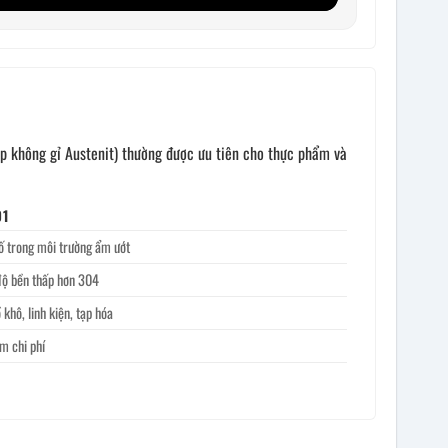
ép không gỉ Austenit) thường được ưu tiên cho thực phẩm và
01
 ố trong môi trường ẩm ướt
độ bền thấp hơn 304
khô, linh kiện, tạp hóa
ệm chi phí