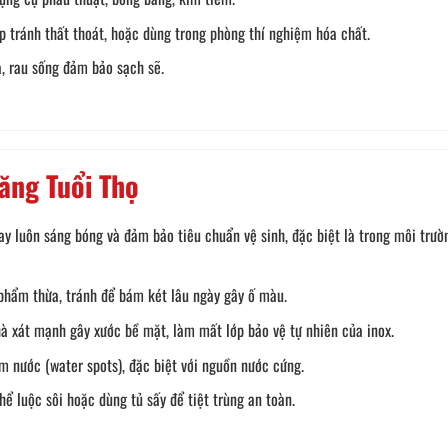
áp tránh thất thoát, hoặc dùng trong phòng thí nghiệm hóa chất.
, rau sống đảm bảo sạch sẽ.
ăng Tuổi Thọ
ay luôn sáng bóng và đảm bảo tiêu chuẩn vệ sinh, đặc biệt là trong môi trườ
hẩm thừa, tránh để bám két lâu ngày gây ố màu.
à xát mạnh gây xước bề mặt, làm mất lớp bảo vệ tự nhiên của inox.
 nước (water spots), đặc biệt với nguồn nước cứng.
ể luộc sôi hoặc dùng tủ sấy để tiệt trùng an toàn.