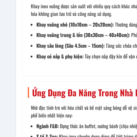
Khay inox vuông được sản xuất với nhiều quy cách khác nha
hóa không gian lưu trữ và công năng sử dụng.
Khay vuông nhỏ (10x10cm – 20x20cm):
Thường dùng 
Khay vuông trung & lớn (30x30cm – 40x40cm):
Phù
Khay sâu lòng (Sâu 4.5cm – 15cm):
Tăng sức chứa cho
Khay có nắp & phụ kiện:
Tùy chọn nắp đậy kín để vận 
Ứng Dụng Đa Năng Trong Nhà 
Nhờ đặc tính trơ với hóa chất và bề mặt sáng bóng dễ vệ s
phổ biến nhất hiện nay:
Ngành F&B:
Đựng thức ăn buffet, nướng bánh (chịu nhiệt
Y tế & Spa:
Khay inox chuyên dụng dùng để tiệt trùng d