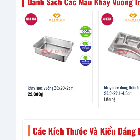
Danh Sách Các Mẫu Khay Vuông I
khay inox đựng thức ă
khay inox vuông 20x20x2cm
28.3×22.1×4.3cm
29,000
₫
Liên hệ
Các Kích Thước Và Kiểu Dáng