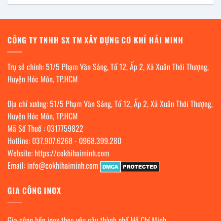
CÔNG TY TNHH SX TM XÂY DỰNG CƠ KHÍ HẢI MINH
Trụ sở chính: 51/5 Phạm Văn Sáng, Tổ 12, Ấp 2, Xã Xuân Thới Thượng,
Huyện Hóc Môn, TP.HCM
Địa chỉ xưởng: 51/5 Phạm Văn Sáng, Tổ 12, Ấp 2, Xã Xuân Thới Thượng,
Huyện Hóc Môn, TP.HCM
Mã Số Thuế : 0317759822
Hotline:
037.907.6268
-
0968.399.280
Website:
https://cokhihaiminh.com
Email:
info@cokhihaiminh.com
GIA CÔNG INOX
Gia công bồn inox theo yêu cầu thành phố Hồ Chí Minh