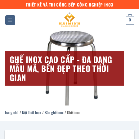
Bỏ
THIẾT KẾ VÀ THI CÔNG BẾP CÔNG NGHIỆP INOX
qua
nội
0
dung
GHẾ INOX CAO CẤP - ĐA DẠNG
MẪU MÃ, BỀN ĐẸP THEO THỜI
GIAN
Trang chủ
/
Nội Thất Inox
/
Bàn ghế inox
/
Ghế inox