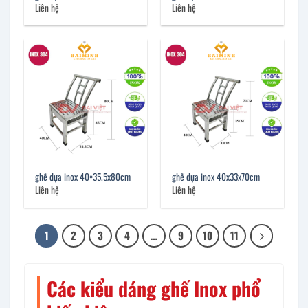
Liên hệ
Liên hệ
ghế dựa inox 40×35.5x80cm
ghế dựa inox 40x33x70cm
Liên hệ
Liên hệ
1
2
3
4
…
9
10
11
Các kiểu dáng ghế Inox phổ