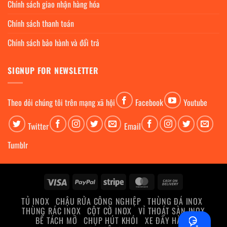
Chính sách giao nhận hàng hóa
Chính sách thanh toán
Chính sách bảo hành và đổi trả
SIGNUP FOR NEWSLETTER
Theo dỏi chúng tôi trên mạng xã hội
Facebook
Youtube
Twitter
Email
Tumblr
Visa
PayPal
Stripe
MasterCard
Cash
On
TỦ INOX
CHẬU RỬA CÔNG NGHIỆP
THÙNG ĐÁ INOX
Delivery
THÙNG RÁC INOX
CỘT CỜ INOX
VỈ THOÁT SÀN INOX
BỂ TÁCH MỠ
CHỤP HÚT KHÓI
XE ĐẨY HÀNG