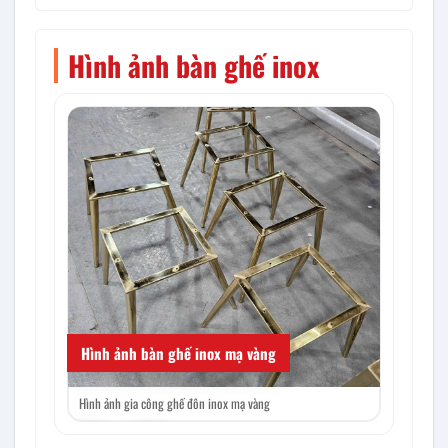
Hình ảnh bàn ghế inox
Hình ảnh bàn ghế inox mạ vàng
Hình ảnh gia công ghế đôn inox mạ vàng
Hình ảnh gi
‹
›