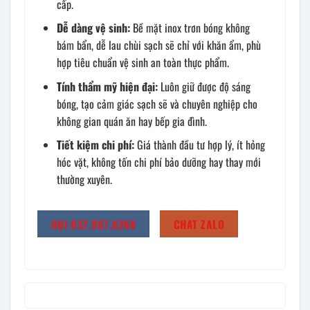
cấp.
Dễ dàng vệ sinh:
Bề mặt inox trơn bóng không
bám bẩn, dễ lau chùi sạch sẽ chỉ với khăn ẩm, phù
hợp tiêu chuẩn vệ sinh an toàn thực phẩm.
Tính thẩm mỹ hiện đại:
Luôn giữ được độ sáng
bóng, tạo cảm giác sạch sẽ và chuyên nghiệp cho
không gian quán ăn hay bếp gia đình.
Tiết kiệm chi phí:
Giá thành đầu tư hợp lý, ít hỏng
hóc vặt, không tốn chi phí bảo dưỡng hay thay mới
thường xuyên.
GỌI 037.907.6268
CHAT ZALO