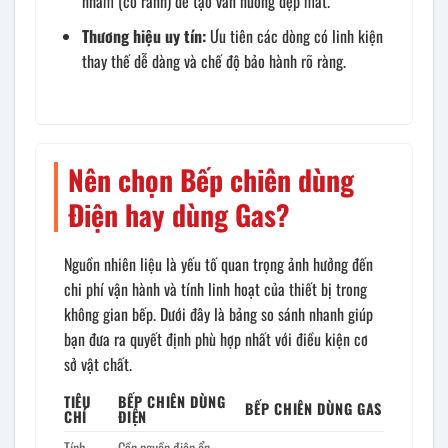
nhám (có rãnh) để tạo vân nướng đẹp mắt.
Thương hiệu uy tín:
Ưu tiên các dòng có linh kiện
thay thế dễ dàng và chế độ bảo hành rõ ràng.
Nên chọn Bếp chiên dùng
Điện hay dùng Gas?
Nguồn nhiên liệu là yếu tố quan trọng ảnh hưởng đến
chi phí vận hành và tính linh hoạt của thiết bị trong
không gian bếp. Dưới đây là bảng so sánh nhanh giúp
bạn đưa ra quyết định phù hợp nhất với điều kiện cơ
sở vật chất.
TIÊU
BẾP CHIÊN DÙNG
BẾP CHIÊN DÙNG GAS
CHÍ
ĐIỆN
Tính
Cần nguồn điện ổn