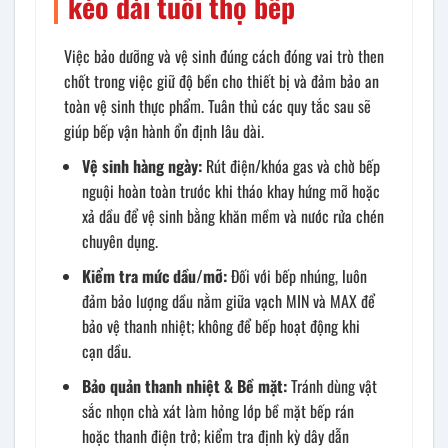
kéo dài tuổi thọ bếp
Việc bảo dưỡng và vệ sinh đúng cách đóng vai trò then
chốt trong việc giữ độ bền cho thiết bị và đảm bảo an
toàn vệ sinh thực phẩm. Tuân thủ các quy tắc sau sẽ
giúp bếp vận hành ổn định lâu dài.
Vệ sinh hàng ngày:
Rút điện/khóa gas và chờ bếp
nguội hoàn toàn trước khi tháo khay hứng mỡ hoặc
xả dầu để vệ sinh bằng khăn mềm và nước rửa chén
chuyên dụng.
Kiểm tra mức dầu/mỡ:
Đối với bếp nhúng, luôn
đảm bảo lượng dầu nằm giữa vạch MIN và MAX để
bảo vệ thanh nhiệt; không để bếp hoạt động khi
cạn dầu.
Bảo quản thanh nhiệt & Bề mặt:
Tránh dùng vật
sắc nhọn chà xát làm hỏng lớp bề mặt bếp rán
hoặc thanh điện trở; kiểm tra định kỳ dây dẫn