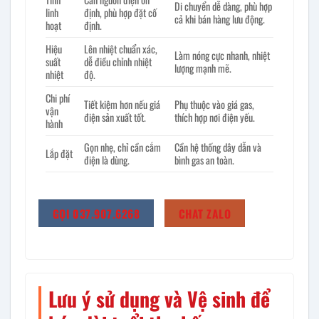
Di chuyển dễ dàng, phù hợp
linh
định, phù hợp đặt cố
cả khi bán hàng lưu động.
hoạt
định.
Hiệu
Lên nhiệt chuẩn xác,
Làm nóng cực nhanh, nhiệt
suất
dễ điều chỉnh nhiệt
lượng mạnh mẽ.
nhiệt
độ.
Chi phí
Tiết kiệm hơn nếu giá
Phụ thuộc vào giá gas,
vận
điện sản xuất tốt.
thích hợp nơi điện yếu.
hành
Gọn nhẹ, chỉ cần cắm
Cần hệ thống dây dẫn và
Lắp đặt
điện là dùng.
bình gas an toàn.
GỌI 037.907.6268
CHAT ZALO
Lưu ý sử dụng và Vệ sinh để