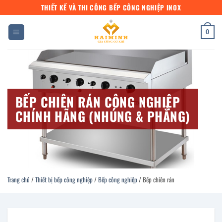
Bỏ
THIẾT KẾ VÀ THI CÔNG BẾP CÔNG NGHIỆP INOX
qua
nội
0
dung
BẾP CHIÊN RÁN CÔNG NGHIỆP
CHÍNH HÃNG (NHÚNG & PHẲNG)
Trang chủ
/
Thiết bị bếp công nghiệp
/
Bếp công nghiệp
/
Bếp chiên rán