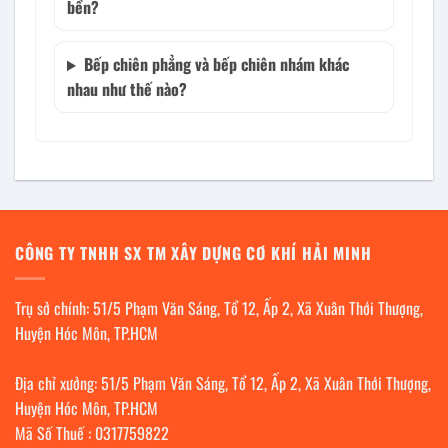
bền?
Bếp chiên phẳng và bếp chiên nhám khác
nhau như thế nào?
CÔNG TY TNHH SX TM XÂY DỰNG CƠ KHÍ HẢI MINH
Trụ sở chính: 51/5 Phạm Văn Sáng, Tổ 12, Ấp 2, Xã Xuân Thới Thượng,
Huyện Hóc Môn, TP.HCM
Địa chỉ xưởng: 51/5 Phạm Văn Sáng, Tổ 12, Ấp 2, Xã Xuân Thới Thượng,
Huyện Hóc Môn, TP.HCM
Mã Số Thuế : 0317759822