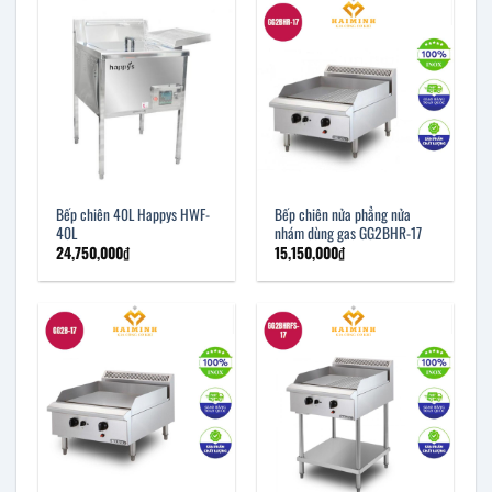
Bếp chiên 40L Happys HWF-
Bếp chiên nửa phẳng nửa
40L
nhám dùng gas GG2BHR-17
24,750,000
₫
15,150,000
₫