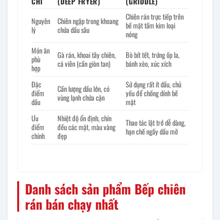
CHÍ
(DEEP FRYER)
(GRIDDLE)
Chiên rán trực tiếp trên
Nguyên
Chiên ngập trong khoang
bề mặt tấm kim loại
lý
chứa dầu sâu
nóng
Món ăn
Gà rán, khoai tây chiên,
Bò bít tết, trứng ốp la,
phù
cá viên (cần giòn tan)
bánh xèo, xúc xích
hợp
Đặc
Sử dụng rất ít dầu, chủ
Cần lượng dầu lớn, có
điểm
yếu để chống dính bề
vùng lạnh chứa cặn
dầu
mặt
Ưu
Nhiệt độ ổn định, chín
Thao tác lật trở dễ dàng,
điểm
đều các mặt, màu vàng
hạn chế ngấy dầu mỡ
chính
đẹp
Danh sách sản phẩm Bếp chiên
rán bán chạy nhất