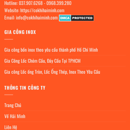
Hotline:
037.907.6268
-
0968.399.280
Website:
https://cokhihaiminh.com
Email:
info@cokhihaiminh.com
GIA CÔNG INOX
Gia công bồn inox theo yêu cầu thành phố Hồ Chí Minh
Gia Công Lốc Chỏm Cầu, Đáy Cầu Tại TPHCM
Gia công Lốc ống Tròn, Lốc Ống Thép, Inox Theo Yêu Cầu
THÔNG TIN CÔNG TY
Trang Chủ
Về Hải Minh
Liên Hệ