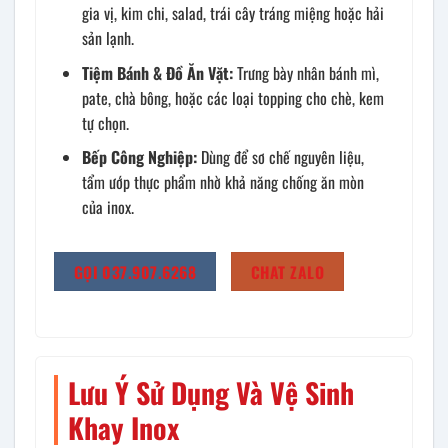
gia vị, kim chi, salad, trái cây tráng miệng hoặc hải
sản lạnh.
Tiệm Bánh & Đồ Ăn Vặt:
Trưng bày nhân bánh mì,
pate, chà bông, hoặc các loại topping cho chè, kem
tự chọn.
Bếp Công Nghiệp:
Dùng để sơ chế nguyên liệu,
tẩm ướp thực phẩm nhờ khả năng chống ăn mòn
của inox.
GỌI 037.907.6268
CHAT ZALO
Lưu Ý Sử Dụng Và Vệ Sinh
Khay Inox