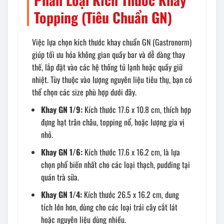
Topping (Tiêu Chuẩn GN)
Việc lựa chọn kích thước khay chuẩn GN (Gastronorm)
giúp tối ưu hóa không gian quầy bar và dễ dàng thay
thế, lắp đặt vào các hệ thống tủ lạnh hoặc quầy giữ
nhiệt. Tùy thuộc vào lượng nguyên liệu tiêu thụ, bạn có
thể chọn các size phù hợp dưới đây.
Khay GN 1/9:
Kích thước 17.6 x 10.8 cm, thích hợp
đựng hạt trân châu, topping nổ, hoặc lượng gia vị
nhỏ.
Khay GN 1/6:
Kích thước 17.6 x 16.2 cm, là lựa
chọn phổ biến nhất cho các loại thạch, pudding tại
quán trà sữa.
Khay GN 1/4:
Kích thước 26.5 x 16.2 cm, dung
tích lớn hơn, dùng cho các loại trái cây cắt lát
hoặc nguyên liệu dùng nhiều.