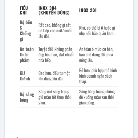
TIÊU
INOX 304
INOX 201
CHÍ
(KHUYÊN DÙNG)
Độ bền
Rất cao, không gỉ sét
&
Khá, có thể bị ố hoặc gỉ
dù tiếp xúc axit/muối
Chống
nhẹ nếu bảo quản kém.
lâu dài.
gỉ
An toàn
Tuyệt đối, không phản
An toàn ở mức cơ bản,
thực
ứng hóa học, đạt chuẩn
hạn chế đựng đồ chua
phẩm
nhà bếp.
nóng lâu.
Rẻ hơn, phù hợp mô hình
Giá
Cao hơn, đầu tư một
kinh doanh ngân sách
thành
lần dùng lâu dài.
thấp.
Sáng mờ sang trọng,
Sáng bóng loáng nhưng
Độ sáng
giữ màu tốt theo thời
dễ xuống màu sau thời
bóng
gian.
gian dùng.