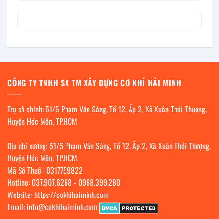
CÔNG TY TNHH SX TM XÂY DỰNG CƠ KHÍ HẢI MINH
Trụ sở chính: 51/5 Phạm Văn Sáng, Tổ 12, Ấp 2, Xã Xuân Thới Thượng,
Huyện Hóc Môn, TP.HCM
Địa chỉ xưởng: 51/5 Phạm Văn Sáng, Tổ 12, Ấp 2, Xã Xuân Thới Thượng,
Huyện Hóc Môn, TP.HCM
Mã Số Thuế : 0317759822
Hotline:
037.907.6268
-
0968.399.280
Website:
https://cokhihaiminh.com
Email:
info@cokhihaiminh.com