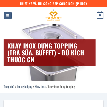
Bỏ
THIẾT KẾ VÀ THI CÔNG BẾP CÔNG NGHIỆP INOX
qua
nội
0
dung
KHAY INOX ĐỰNG TOPPING
(TRÀ SỮA, BUFFET) - ĐỦ KÍCH
THƯỚC GN
Trang chủ
/
Inox gia dụng
/
Khay inox
/
khay inox đựng topping