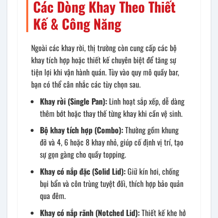
Các Dòng Khay Theo Thiết
Kế & Công Năng
Ngoài các khay rời, thị trường còn cung cấp các bộ
khay tích hợp hoặc thiết kế chuyên biệt để tăng sự
tiện lợi khi vận hành quán. Tùy vào quy mô quầy bar,
bạn có thể cân nhắc các tùy chọn sau.
Khay rời (Single Pan):
Linh hoạt sắp xếp, dễ dàng
thêm bớt hoặc thay thế từng khay khi cần vệ sinh.
Bộ khay tích hợp (Combo):
Thường gồm khung
đỡ và 4, 6 hoặc 8 khay nhỏ, giúp cố định vị trí, tạo
sự gọn gàng cho quầy topping.
Khay có nắp đặc (Solid Lid):
Giữ kín hơi, chống
bụi bẩn và côn trùng tuyệt đối, thích hợp bảo quản
qua đêm.
Khay có nắp rãnh (Notched Lid):
Thiết kế khe hở