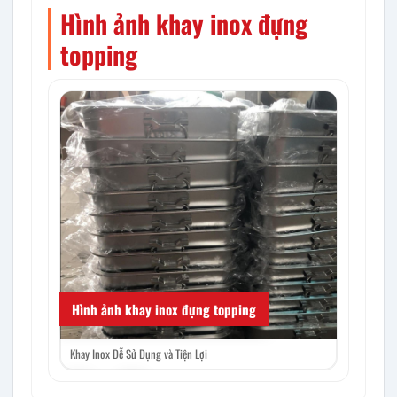
Hình ảnh khay inox đựng
topping
Ứng dụng c
Hình ảnh khay inox đựng topping
Khay Inox Dễ Sử Dụng và Tiện Lợi
‹
›