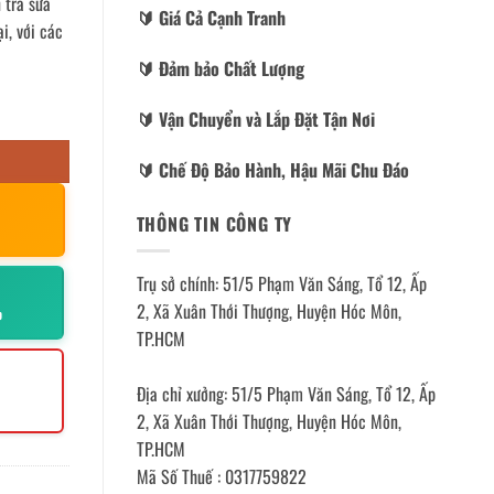
 trà sữa
🔰️ Giá Cả Cạnh Tranh
i, với các
🔰️ Đảm bảo Chất Lượng
🔰️ Vận Chuyển và Lắp Đặt Tận Nơi
🔰️ Chế Độ Bảo Hành, Hậu Mãi Chu Đáo
THÔNG TIN CÔNG TY
Trụ sở chính: 51/5 Phạm Văn Sáng, Tổ 12, Ấp
2, Xã Xuân Thới Thượng, Huyện Hóc Môn,
p
TP.HCM
Địa chỉ xưởng: 51/5 Phạm Văn Sáng, Tổ 12, Ấp
2, Xã Xuân Thới Thượng, Huyện Hóc Môn,
TP.HCM
Mã Số Thuế : 0317759822