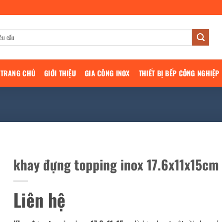
TRANG CHỦ
GIỚI THIỆU
GIA CÔNG INOX
THIẾT BỊ BẾP CÔNG NGHIỆP
khay đựng topping inox 17.6x11x15cm
Liên hệ