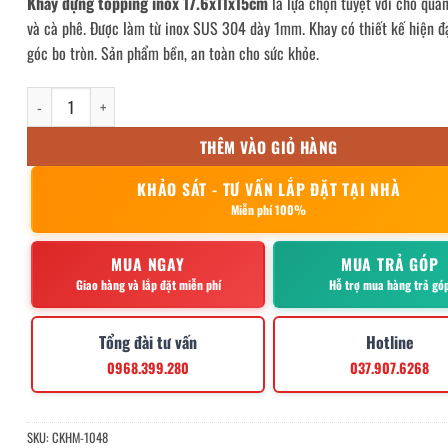
Khay đựng topping inox 17.6x11x15cm
là lựa chọn tuyệt vời cho quán
và cà phê. Được làm từ inox SUS 304 dày 1mm. Khay có thiết kế hiện đạ
góc bo tròn. Sản phẩm bền, an toàn cho sức khỏe.
khay đựng topping inox 17.6x11x15cm số lượng
THÊM VÀO GIỎ HÀNG
KHẢO SÁT - TƯ VẤN LẮP ĐẶT TẠI NHÀ
Miễn phí 100%
MUA NGAY
MUA TRẢ GÓP
Giao hàng và lắp đặt miễn phí
Hỗ trợ mua hàng trả gó
Tổng đài tư vấn
Hotline
0968.399.280
037.907.6268
SKU:
CKHM-1048