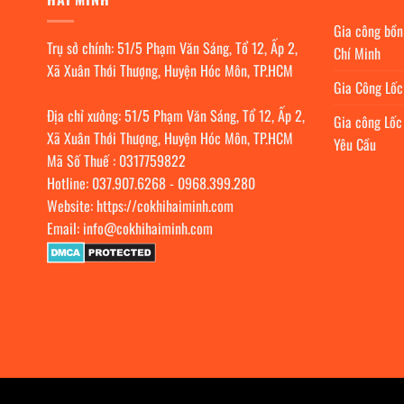
Gia công bồn
Trụ sở chính: 51/5 Phạm Văn Sáng, Tổ 12, Ấp 2,
Chí Minh
Xã Xuân Thới Thượng, Huyện Hóc Môn, TP.HCM
Gia Công Lố
Địa chỉ xưởng: 51/5 Phạm Văn Sáng, Tổ 12, Ấp 2,
Gia công Lốc
Xã Xuân Thới Thượng, Huyện Hóc Môn, TP.HCM
Yêu Cầu
Mã Số Thuế : 0317759822
Hotline:
037.907.6268
-
0968.399.280
Website:
https://cokhihaiminh.com
Email:
info@cokhihaiminh.com