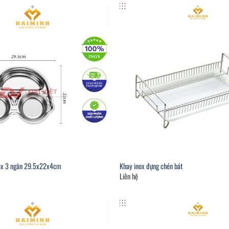
ox 3 ngăn 29.5x22x4cm
Khay inox đựng chén bát
Liên hệ