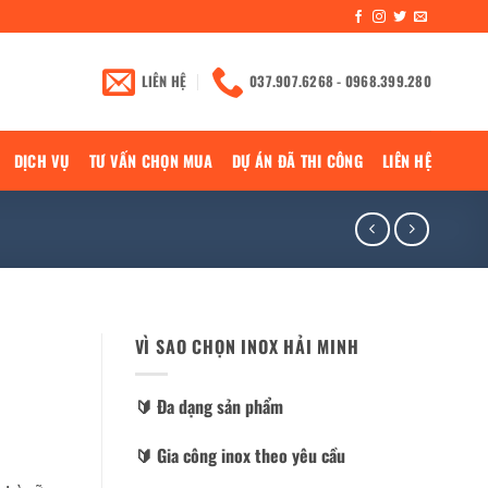
LIÊN HỆ
037.907.6268 - 0968.399.280
DỊCH VỤ
TƯ VẤN CHỌN MUA
DỰ ÁN ĐÃ THI CÔNG
LIÊN HỆ
VÌ SAO CHỌN INOX HẢI MINH
🔰️ Đa dạng sản phẩm
🔰️ Gia công inox theo yêu cầu