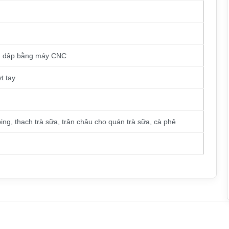
n dập bằng máy CNC
t tay
ng, thạch trà sữa, trân châu cho quán trà sữa, cà phê