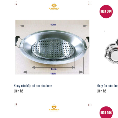
Khay rán hấp cá om dưa inox
khay ăn cơm in
Liên hệ
Liên hệ