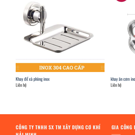
Khay để xà phòng inox
khay ăn cơm in
Liên hệ
Liên hệ
CÔNG TY TNHH SX TM XÂY DỰNG CƠ KHÍ
GIA CÔNG 
HẢI MINH