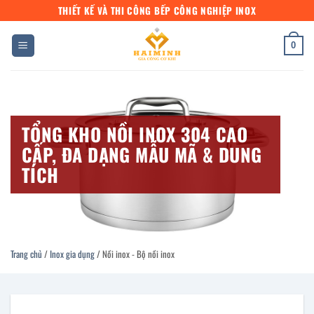
Bỏ
THIẾT KẾ VÀ THI CÔNG BẾP CÔNG NGHIỆP INOX
qua
nội
0
dung
TỔNG KHO NỒI INOX 304 CAO
CẤP, ĐA DẠNG MẪU MÃ & DUNG
TÍCH
Trang chủ
/
Inox gia dụng
/
Nồi inox - Bộ nồi inox