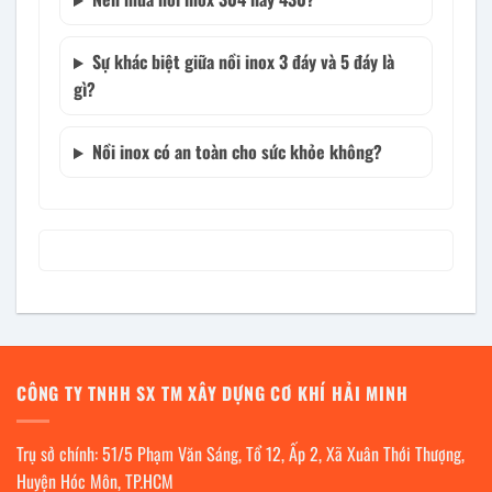
Sự khác biệt giữa nồi inox 3 đáy và 5 đáy là
gì?
Nồi inox có an toàn cho sức khỏe không?
CÔNG TY TNHH SX TM XÂY DỰNG CƠ KHÍ HẢI MINH
Trụ sở chính: 51/5 Phạm Văn Sáng, Tổ 12, Ấp 2, Xã Xuân Thới Thượng,
Huyện Hóc Môn, TP.HCM