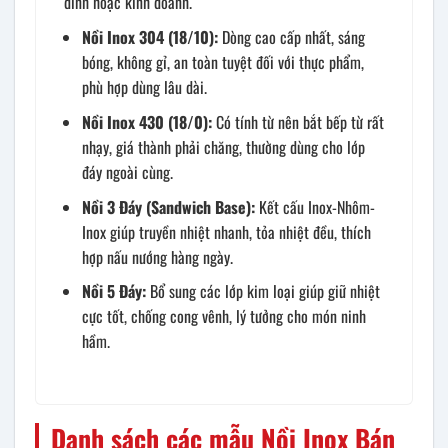
đình hoặc kinh doanh.
Nồi Inox 304 (18/10):
Dòng cao cấp nhất, sáng
bóng, không gỉ, an toàn tuyệt đối với thực phẩm,
phù hợp dùng lâu dài.
Nồi Inox 430 (18/0):
Có tính từ nên bắt bếp từ rất
nhạy, giá thành phải chăng, thường dùng cho lớp
đáy ngoài cùng.
Nồi 3 Đáy (Sandwich Base):
Kết cấu Inox-Nhôm-
Inox giúp truyền nhiệt nhanh, tỏa nhiệt đều, thích
hợp nấu nướng hàng ngày.
Nồi 5 Đáy:
Bổ sung các lớp kim loại giúp giữ nhiệt
cực tốt, chống cong vênh, lý tưởng cho món ninh
hầm.
Danh sách các mẫu Nồi Inox Bán