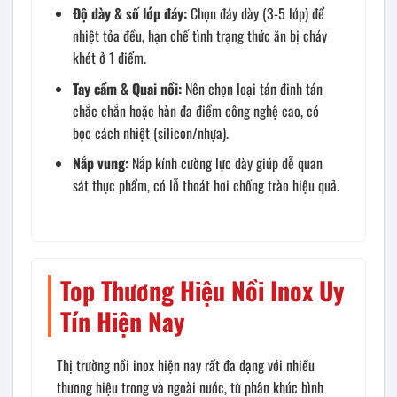
Độ dày & số lớp đáy:
Chọn đáy dày (3-5 lớp) để
nhiệt tỏa đều, hạn chế tình trạng thức ăn bị cháy
khét ở 1 điểm.
Tay cầm & Quai nồi:
Nên chọn loại tán đinh tán
chắc chắn hoặc hàn đa điểm công nghệ cao, có
bọc cách nhiệt (silicon/nhựa).
Nắp vung:
Nắp kính cường lực dày giúp dễ quan
sát thực phẩm, có lỗ thoát hơi chống trào hiệu quả.
Top Thương Hiệu Nồi Inox Uy
Tín Hiện Nay
Thị trường nồi inox hiện nay rất đa dạng với nhiều
thương hiệu trong và ngoài nước, từ phân khúc bình