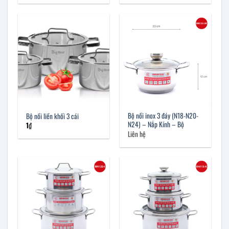
Bộ nồi inox 3 đáy (N18-N20-
Bộ nồi liền khối 3 cái
N24) – Nắp Kính – Bộ
1
₫
Liên hệ