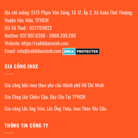
Địa chỉ xưởng: 51/5 Phạm Văn Sáng, Tổ 12, Ấp 2, Xã Xuân Thới Thượng,
Huyện Hóc Môn, TP.HCM
Mã Số Thuế : 0317759822
Hotline:
037.907.6268
-
0968.399.280
Website:
https://cokhihaiminh.com
Email:
info@cokhihaiminh.com
GIA CÔNG INOX
Gia công bồn inox theo yêu cầu thành phố Hồ Chí Minh
Gia Công Lốc Chỏm Cầu, Đáy Cầu Tại TPHCM
Gia công Lốc ống Tròn, Lốc Ống Thép, Inox Theo Yêu Cầu
THÔNG TIN CÔNG TY