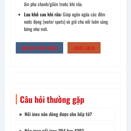
ấm pha chanh/giấm trước khi rửa.
Lau khô sau khi rửa:
Giúp ngăn ngừa các đốm
nước đọng (water spots) và giữ cho nồi luôn sáng
bóng như mới.
GỌI 037.907.6268
CHAT ZALO
Câu hỏi thường gặp
Nồi inox nào dùng được cho bếp từ?
Nên mua nồi inox 304 hay 430?