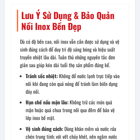
Lưu Ý Sử Dụng & Bảo Quản
Nồi Inox Bền Đẹp
Dù có độ bền cao, nồi inox vẫn cần được sử dụng và vệ
sinh đúng cách để duy trì độ sáng bóng và hiệu suất
truyền nhiệt lâu dài. Tuân thủ những nguyên tắc đơn
giản sau giúp kéo dài tuổi thọ sản phẩm đáng kể.
Tránh sốc nhiệt:
Không đổ nước lạnh trực tiếp vào
nồi khi đang còn quá nóng để tránh làm biến dạng
đáy nồi.
Hạn chế nấu mặn lâu:
Không trữ các món quá
mặn hoặc quá chua trong nồi qua đêm để bảo vệ
lớp inox bề mặt.
Vệ sinh đúng cách:
Dùng khăn mềm và nước rửa
chén trung tính; với vết cháy khét, nên ngâm nước