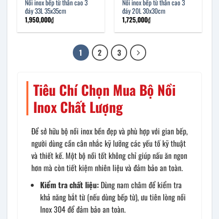
Nồi inox bếp từ thân cao 3
Nồi inox bếp từ thân cao 3
đáy 33L 35x35cm
đáy 20L 30x30cm
1,950,000
₫
1,725,000
₫
1
2
3
Tiêu Chí Chọn Mua Bộ Nồi
Inox Chất Lượng
Để sở hữu bộ nồi inox bền đẹp và phù hợp với gian bếp,
người dùng cần cân nhắc kỹ lưỡng các yếu tố kỹ thuật
và thiết kế. Một bộ nồi tốt không chỉ giúp nấu ăn ngon
hơn mà còn tiết kiệm nhiên liệu và đảm bảo an toàn.
Kiểm tra chất liệu:
Dùng nam châm để kiểm tra
khả năng bắt từ (nếu dùng bếp từ), ưu tiên lòng nồi
Inox 304 để đảm bảo an toàn.