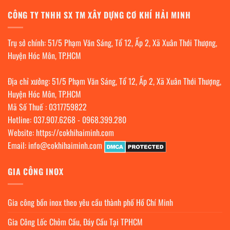
CÔNG TY TNHH SX TM XÂY DỰNG CƠ KHÍ HẢI MINH
Trụ sở chính: 51/5 Phạm Văn Sáng, Tổ 12, Ấp 2, Xã Xuân Thới Thượng,
Huyện Hóc Môn, TP.HCM
Địa chỉ xưởng: 51/5 Phạm Văn Sáng, Tổ 12, Ấp 2, Xã Xuân Thới Thượng,
Huyện Hóc Môn, TP.HCM
Mã Số Thuế : 0317759822
Hotline:
037.907.6268
-
0968.399.280
Website:
https://cokhihaiminh.com
Email:
info@cokhihaiminh.com
GIA CÔNG INOX
Gia công bồn inox theo yêu cầu thành phố Hồ Chí Minh
Gia Công Lốc Chỏm Cầu, Đáy Cầu Tại TPHCM