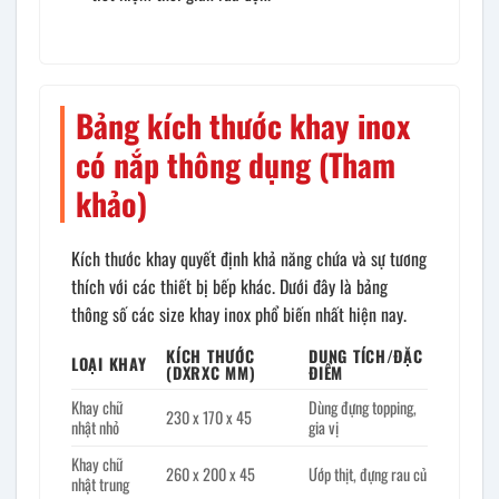
Bảng kích thước khay inox
có nắp thông dụng (Tham
khảo)
Kích thước khay quyết định khả năng chứa và sự tương
thích với các thiết bị bếp khác. Dưới đây là bảng
thông số các size khay inox phổ biến nhất hiện nay.
KÍCH THƯỚC
DUNG TÍCH/ĐẶC
LOẠI KHAY
(DXRXC MM)
ĐIỂM
Khay chữ
Dùng đựng topping,
230 x 170 x 45
nhật nhỏ
gia vị
Khay chữ
260 x 200 x 45
Ướp thịt, đựng rau củ
nhật trung