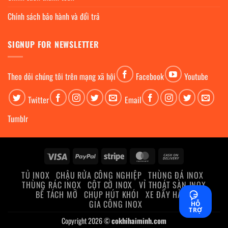
Chính sách bảo hành và đổi trả
SIGNUP FOR NEWSLETTER
Theo dỏi chúng tôi trên mạng xã hội
Facebook
Youtube
Twitter
Email
Tumblr
Visa
PayPal
Stripe
MasterCard
Cash
On
TỦ INOX
CHẬU RỬA CÔNG NGHIỆP
THÙNG ĐÁ INOX
Delivery
THÙNG RÁC INOX
CỘT CỜ INOX
VỈ THOÁT SÀN INOX
BỂ TÁCH MỠ
CHỤP HÚT KHÓI
XE ĐẨY HÀNG
GIA CÔNG INOX
HỖ
TRỢ
Copyright 2026 ©
cokhihaiminh.com