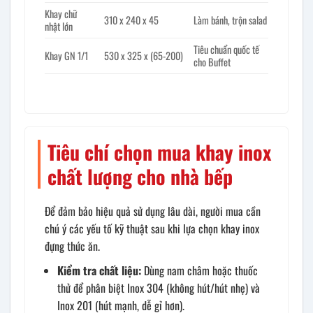
Khay chữ
310 x 240 x 45
Làm bánh, trộn salad
nhật lớn
Tiêu chuẩn quốc tế
Khay GN 1/1
530 x 325 x (65-200)
cho Buffet
Tiêu chí chọn mua khay inox
chất lượng cho nhà bếp
Để đảm bảo hiệu quả sử dụng lâu dài, người mua cần
chú ý các yếu tố kỹ thuật sau khi lựa chọn khay inox
đựng thức ăn.
Kiểm tra chất liệu:
Dùng nam châm hoặc thuốc
thử để phân biệt Inox 304 (không hút/hút nhẹ) và
Inox 201 (hút mạnh, dễ gỉ hơn).