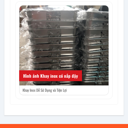
Ứng dụng c
Hình ảnh Khay inox có nắp đậy
Khay Inox Dễ Sử Dụng và Tiện Lợi
‹
›