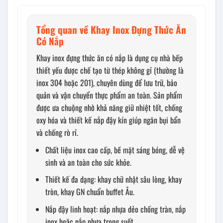
Tổng quan về Khay Inox Đựng Thức Ăn
Có Nắp
Khay inox đựng thức ăn có nắp là dụng cụ nhà bếp
thiết yếu được chế tạo từ thép không gỉ (thường là
inox 304 hoặc 201), chuyên dùng để lưu trữ, bảo
quản và vận chuyển thực phẩm an toàn. Sản phẩm
được ưa chuộng nhờ khả năng giữ nhiệt tốt, chống
oxy hóa và thiết kế nắp đậy kín giúp ngăn bụi bẩn
và chống rò rỉ.
Chất liệu inox cao cấp, bề mặt sáng bóng, dễ vệ
sinh và an toàn cho sức khỏe.
Thiết kế đa dạng: khay chữ nhật sâu lòng, khay
tròn, khay GN chuẩn buffet Âu.
Nắp đậy linh hoạt: nắp nhựa dẻo chống tràn, nắp
inox hoặc nắp nhựa trong suốt.