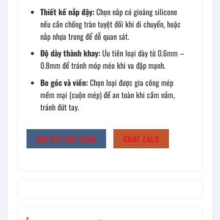
Thiết kế nắp đậy:
Chọn nắp có gioăng silicone
nếu cần chống tràn tuyệt đối khi di chuyển, hoặc
nắp nhựa trong để dễ quan sát.
Độ dày thành khay:
Ưu tiên loại dày từ 0.6mm –
0.8mm để tránh móp méo khi va đập mạnh.
Bo góc và viền:
Chọn loại được gia công mép
mềm mại (cuộn mép) để an toàn khi cầm nắm,
tránh đứt tay.
GỌI 037.907.6268
CHAT ZALO