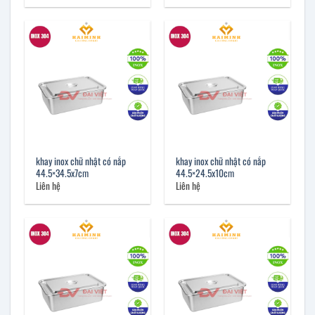
khay inox chữ nhật có nắp
khay inox chữ nhật có nắp
44.5×34.5x7cm
44.5×24.5x10cm
Liên hệ
Liên hệ