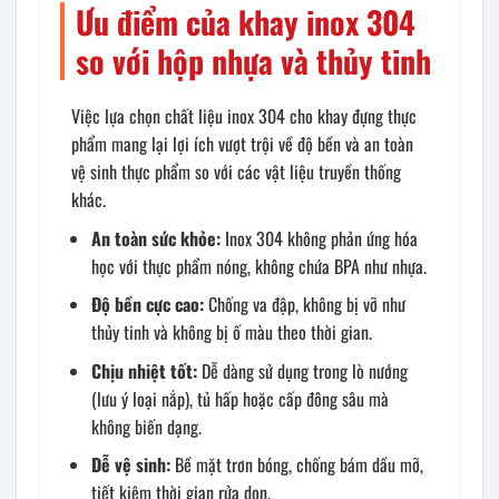
Ưu điểm của khay inox 304
so với hộp nhựa và thủy tinh
Việc lựa chọn chất liệu inox 304 cho khay đựng thực
phẩm mang lại lợi ích vượt trội về độ bền và an toàn
vệ sinh thực phẩm so với các vật liệu truyền thống
khác.
An toàn sức khỏe:
Inox 304 không phản ứng hóa
học với thực phẩm nóng, không chứa BPA như nhựa.
Độ bền cực cao:
Chống va đập, không bị vỡ như
thủy tinh và không bị ố màu theo thời gian.
Chịu nhiệt tốt:
Dễ dàng sử dụng trong lò nướng
(lưu ý loại nắp), tủ hấp hoặc cấp đông sâu mà
không biến dạng.
Dễ vệ sinh:
Bề mặt trơn bóng, chống bám dầu mỡ,
tiết kiệm thời gian rửa dọn.