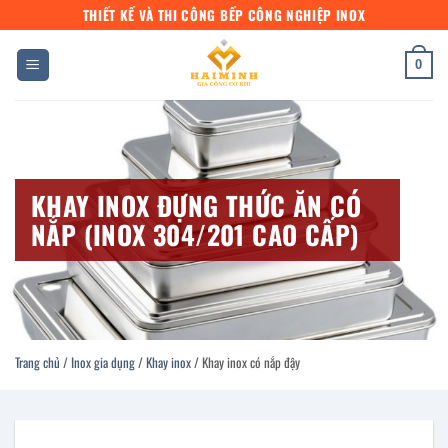
Bỏ
THIẾT KẾ VÀ THI CÔNG BẾP CÔNG NGHIỆP INOX
qua
nội
0
dung
KHAY INOX ĐỰNG THỨC ĂN CÓ
NẮP (INOX 304/201 CAO CẤP)
Trang chủ
/
Inox gia dụng
/
Khay inox
/
Khay inox có nắp đậy