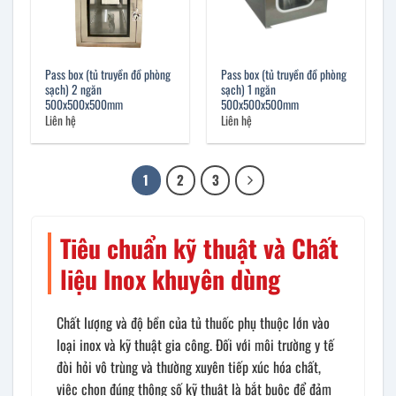
Pass box (tủ truyền đồ phòng
Pass box (tủ truyền đồ phòng
sạch) 2 ngăn
sạch) 1 ngăn
500x500x500mm
500x500x500mm
Liên hệ
Liên hệ
1
2
3
Tiêu chuẩn kỹ thuật và Chất
liệu Inox khuyên dùng
Chất lượng và độ bền của tủ thuốc phụ thuộc lớn vào
loại inox và kỹ thuật gia công. Đối với môi trường y tế
đòi hỏi vô trùng và thường xuyên tiếp xúc hóa chất,
việc chọn đúng thông số kỹ thuật là bắt buộc để đảm