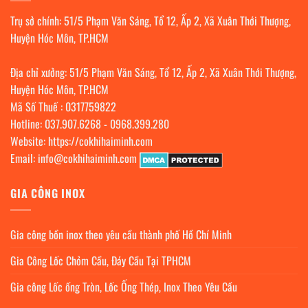
Trụ sở chính: 51/5 Phạm Văn Sáng, Tổ 12, Ấp 2, Xã Xuân Thới Thượng,
Huyện Hóc Môn, TP.HCM
Địa chỉ xưởng: 51/5 Phạm Văn Sáng, Tổ 12, Ấp 2, Xã Xuân Thới Thượng,
Huyện Hóc Môn, TP.HCM
Mã Số Thuế : 0317759822
Hotline:
037.907.6268
-
0968.399.280
Website:
https://cokhihaiminh.com
Email:
info@cokhihaiminh.com
GIA CÔNG INOX
Gia công bồn inox theo yêu cầu thành phố Hồ Chí Minh
Gia Công Lốc Chỏm Cầu, Đáy Cầu Tại TPHCM
Gia công Lốc ống Tròn, Lốc Ống Thép, Inox Theo Yêu Cầu