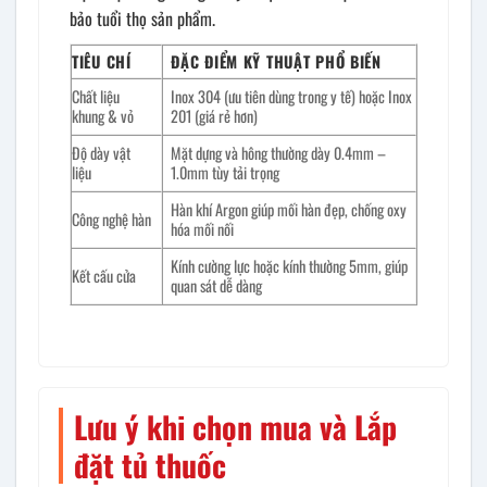
bảo tuổi thọ sản phẩm.
TIÊU CHÍ
ĐẶC ĐIỂM KỸ THUẬT PHỔ BIẾN
Chất liệu
Inox 304 (ưu tiên dùng trong y tế) hoặc Inox
khung & vỏ
201 (giá rẻ hơn)
Độ dày vật
Mặt dựng và hông thường dày 0.4mm –
liệu
1.0mm tùy tải trọng
Hàn khí Argon giúp mối hàn đẹp, chống oxy
Công nghệ hàn
hóa mối nối
Kính cường lực hoặc kính thường 5mm, giúp
Kết cấu cửa
quan sát dễ dàng
Lưu ý khi chọn mua và Lắp
đặt tủ thuốc