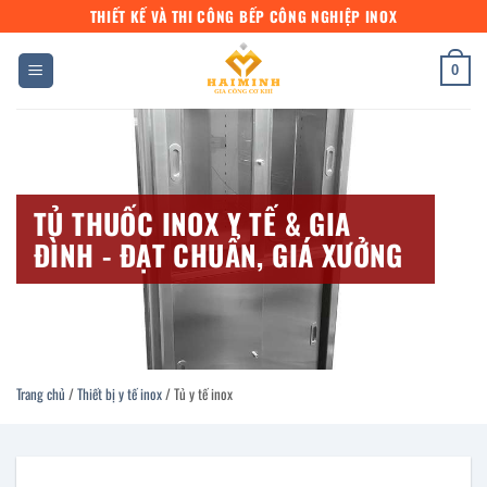
Bỏ
THIẾT KẾ VÀ THI CÔNG BẾP CÔNG NGHIỆP INOX
qua
nội
0
dung
TỦ THUỐC INOX Y TẾ & GIA
ĐÌNH - ĐẠT CHUẨN, GIÁ XƯỞNG
Trang chủ
/
Thiết bị y tế inox
/
Tủ y tế inox