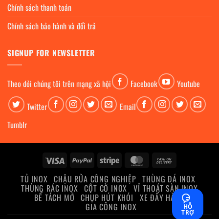
Chính sách thanh toán
Chính sách bảo hành và đổi trả
SIGNUP FOR NEWSLETTER
Theo dỏi chúng tôi trên mạng xã hội
Facebook
Youtube
Twitter
Email
Tumblr
Visa
PayPal
Stripe
MasterCard
Cash
On
TỦ INOX
CHẬU RỬA CÔNG NGHIỆP
THÙNG ĐÁ INOX
Delivery
THÙNG RÁC INOX
CỘT CỜ INOX
VỈ THOÁT SÀN INOX
BỂ TÁCH MỠ
CHỤP HÚT KHÓI
XE ĐẨY HÀNG
GIA CÔNG INOX
HỖ
TRỢ