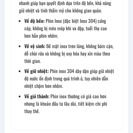
nhanh giúp bạn quyết định dựa trên độ bền, khả năng
giữ nhiệt và tính thẩm mỹ cho không gian quán.
Về độ bền:
Phin Inox (đặc biệt Inox 304) cứng
cáp, không bị méo móp khi va đập, tuổi thọ cao
hơn hẳn phin nhôm.
Về vệ sinh:
Bề mặt inox trơn láng, không bám cặn,
dễ chùi rửa và không bị oxy hóa hay xỉn màu theo
thời gian.
Về giữ nhiệt:
Phin inox 304 dày dặn giúp giữ nhiệt
độ nước ổn định trong quá trình ủ, tuy nhiên dẫn
nhiệt chậm hơn nhôm.
Về giá thành:
Phin inox thường có giá cao hơn
nhưng là khoản đầu tư lâu dài, tiết kiệm chi phí
thay thế.