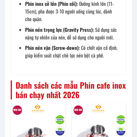
Phin inox cỡ lớn (Phin cối):
Đường kính lớn (11-
15cm), pha được 3-10 người uống cùng lúc, dành
cho quán.
Phin nén trọng lực (Gravity Press):
Sử dụng sức
nặng tự nhiên của nén, dễ sử dụng cho người mới.
Phin nén vặn (Screw-down):
Có chốt vặn cố định,
giúp kiểm soát chặt chẽ lực nén bột cà phê.
Danh sách các mẫu Phin cafe inox
bán chạy nhất 2026