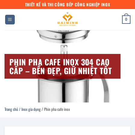
Bỏ
THIẾT KẾ VÀ THI CÔNG BẾP CÔNG NGHIỆP INOX
qua
nội
0
dung
PHIN PHA CAFE INOX 304 CAO
CẤP – BỀN ĐẸP, GIỮ NHIỆT TỐT
Trang chủ
/
Inox gia dụng
/
Phin pha cafe inox