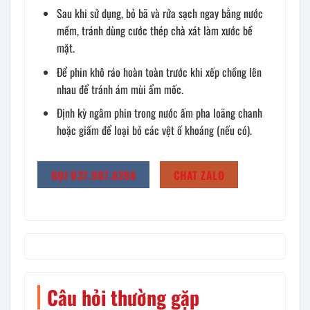
Sau khi sử dụng, bỏ bã và rửa sạch ngay bằng nước
mềm, tránh dùng cước thép chà xát làm xước bề
mặt.
Để phin khô ráo hoàn toàn trước khi xếp chồng lên
nhau để tránh ám mùi ẩm mốc.
Định kỳ ngâm phin trong nước ấm pha loãng chanh
hoặc giấm để loại bỏ các vệt ố khoáng (nếu có).
GỌI 037.907.6268
CHAT ZALO
Câu hỏi thường gặp