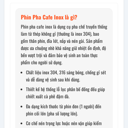
Phin Pha Cafe Inox là gì?
Phin pha cafe inox là dụng cụ pha chế truyền thống
làm từ thép không gỉ (thường là inox 304), bao
gồm thân phin, đĩa lót, nắp và nén gài. Sản phẩm
được ưa chuộng nhờ khả năng giữ nhiệt ổn định, độ
bền vượt trội và đảm bảo vệ sinh an toàn thực
phẩm cho người sử dụng.
Chất liệu inox 304, 316 sáng bóng, chống gỉ sét
và dễ dàng vệ sinh sau khi dùng.
Thiết kế hệ thống lỗ lọc phân bố đồng đều giúp
chiết xuất cà phê đậm đà.
Đa dạng kích thước từ phin đơn (1 người) đến
phin cối lớn (pha số lượng lớn).
Cơ chế nén trọng lực hoặc nén vặn giúp kiểm