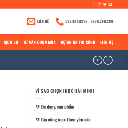
LIÊN HỆ
037.907.6268 - 0968.399.280
DỊCH VỤ
TƯ VẤN CHỌN MUA
DỰ ÁN ĐÃ THI CÔNG
LIÊN HỆ
VÌ SAO CHỌN INOX HẢI MINH
🔰️ Đa dạng sản phẩm
🔰️ Gia công inox theo yêu cầu