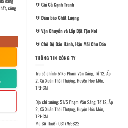
 đa dạng
🔰️ Giá Cả Cạnh Tranh
chất, công
🔰️ Đảm bảo Chất Lượng
🔰️ Vận Chuyển và Lắp Đặt Tận Nơi
🔰️ Chế Độ Bảo Hành, Hậu Mãi Chu Đáo
THÔNG TIN CÔNG TY
Trụ sở chính: 51/5 Phạm Văn Sáng, Tổ 12, Ấp
2, Xã Xuân Thới Thượng, Huyện Hóc Môn,
p
TP.HCM
Địa chỉ xưởng: 51/5 Phạm Văn Sáng, Tổ 12, Ấp
2, Xã Xuân Thới Thượng, Huyện Hóc Môn,
TP.HCM
Mã Số Thuế : 0317759822