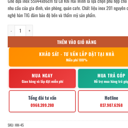
Ghế dựa inox 55x44x86cm từ Cơ Khí Hải Minh là lựa chọn phù hợp cho
nhu cầu của gia đình, văn phòng, quán cafe. Chất liệu inox 201 nguyên 
nghệ hàn TIG đảm bảo độ bền và thẩm mỹ sản phẩm.
ghế dựa inox 55x44x86cm số lượng
THÊM VÀO GIỎ HÀNG
KHẢO SÁT - TƯ VẤN LẮP ĐẶT TẠI NHÀ
Miễn phí 100%
MUA NGAY
MUA TRẢ GÓP
Giao hàng và lắp đặt miễn phí
Hỗ trợ mua hàng trả gó
Tổng đài tư vấn
Hotline
0968.399.280
037.907.6268
SKU:
HM-45