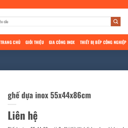
TRANG CHỦ
GIỚI THIỆU
GIA CÔNG INOX
THIẾT BỊ BẾP CÔNG NGHIỆP
ghế dựa inox 55x44x86cm
Liên hệ