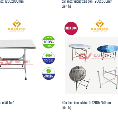
 inox 1200x800mm
bàn inox vuông xếp gọn 1200x500mm
Liên hệ
hữ nhật 1m4
Bàn tròn inox chân rời 1200x750mm
Liên hệ