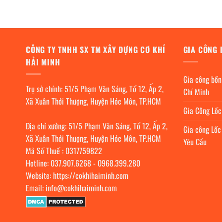
CÔNG TY TNHH SX TM XÂY DỰNG CƠ KHÍ
GIA CÔNG 
HẢI MINH
Gia công bồn
Trụ sở chính: 51/5 Phạm Văn Sáng, Tổ 12, Ấp 2,
Chí Minh
Xã Xuân Thới Thượng, Huyện Hóc Môn, TP.HCM
Gia Công Lố
Địa chỉ xưởng: 51/5 Phạm Văn Sáng, Tổ 12, Ấp 2,
Gia công Lốc
Xã Xuân Thới Thượng, Huyện Hóc Môn, TP.HCM
Yêu Cầu
Mã Số Thuế : 0317759822
Hotline:
037.907.6268
-
0968.399.280
Website:
https://cokhihaiminh.com
Email:
info@cokhihaiminh.com