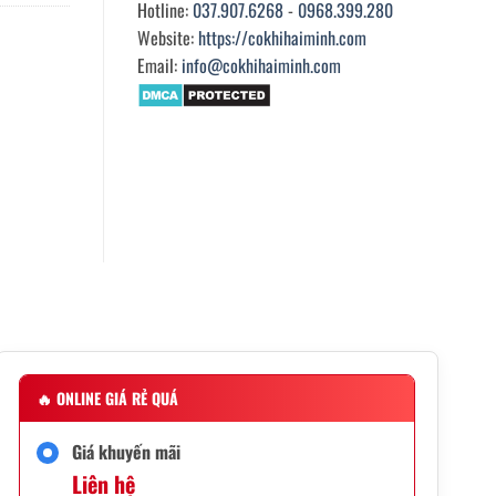
Hotline:
037.907.6268
-
0968.399.280
Website:
https://cokhihaiminh.com
Email:
info@cokhihaiminh.com
🔥
ONLINE GIÁ RẺ QUÁ
Giá khuyến mãi
Liên hệ