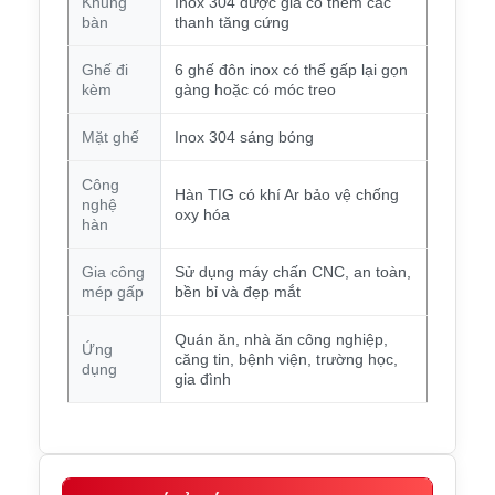
Khung
Inox 304 được gia cố thêm các
bàn
thanh tăng cứng
Ghế đi
6 ghế đôn inox có thể gấp lại gọn
kèm
gàng hoặc có móc treo
Mặt ghế
Inox 304 sáng bóng
Công
Hàn TIG có khí Ar bảo vệ chống
nghệ
oxy hóa
hàn
Gia công
Sử dụng máy chấn CNC, an toàn,
mép gấp
bền bỉ và đẹp mắt
Quán ăn, nhà ăn công nghiệp,
Ứng
căng tin, bệnh viện, trường học,
dụng
gia đình