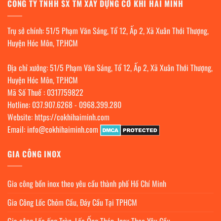
CÔNG TY TNHH SX TM XÂY DỰNG CƠ KHÍ HẢI MINH
Trụ sở chính: 51/5 Phạm Văn Sáng, Tổ 12, Ấp 2, Xã Xuân Thới Thượng,
Huyện Hóc Môn, TP.HCM
Địa chỉ xưởng: 51/5 Phạm Văn Sáng, Tổ 12, Ấp 2, Xã Xuân Thới Thượng,
Huyện Hóc Môn, TP.HCM
Mã Số Thuế : 0317759822
Hotline:
037.907.6268
-
0968.399.280
Website:
https://cokhihaiminh.com
Email:
info@cokhihaiminh.com
GIA CÔNG INOX
Gia công bồn inox theo yêu cầu thành phố Hồ Chí Minh
Gia Công Lốc Chỏm Cầu, Đáy Cầu Tại TPHCM