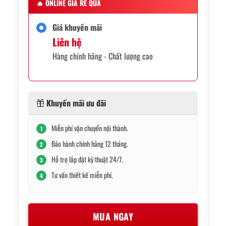
🔥
ONLINE GIÁ RẺ QUÁ
Giá khuyến mãi
Liên hệ
Hàng chính hãng - Chất lượng cao
Khuyến mãi ưu đãi
Miễn phí vận chuyển nội thành.
1
Bảo hành chính hãng 12 tháng.
2
Hỗ trợ lắp đặt kỹ thuật 24/7.
3
Tư vấn thiết kế miễn phí.
4
MUA NGAY