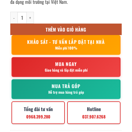
đa dạng môi trường tại Việt Nam.
xe đẩy hàng siêu thị 210L số lượng
THÊM VÀO GIỎ HÀNG
KHẢO SÁT - TƯ VẤN LẮP ĐẶT TẠI NHÀ
Miễn phí 100%
MUA NGAY
Giao hàng và lắp đặt miễn phí
MUA TRẢ GÓP
Hỗ trợ mua hàng trả góp
Tổng đài tư vấn
Hotline
0968.399.280
037.907.6268