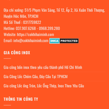
Địa chỉ xưởng: 51/5 Phạm Văn Sáng, Tổ 12, Ấp 2, Xã Xuân Thới Thượng,
Huyện Hóc Môn, TP.HCM
Mã Số Thuế : 0317759822
Hotline:
037.907.6268
-
0968.399.280
Website:
https://cokhihaiminh.com
Email:
info@cokhihaiminh.com
GIA CÔNG INOX
Gia công bồn inox theo yêu cầu thành phố Hồ Chí Minh
Gia Công Lốc Chỏm Cầu, Đáy Cầu Tại TPHCM
Gia công Lốc ống Tròn, Lốc Ống Thép, Inox Theo Yêu Cầu
THÔNG TIN CÔNG TY