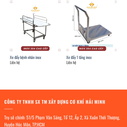
Xe đẩy bệnh nhân inox
Xe đẩy 1 tầng inox
Liên hệ
Liên hệ
CÔNG TY TNHH SX TM XÂY DỰNG CƠ KHÍ HẢI MINH
Trụ sở chính: 51/5 Phạm Văn Sáng, Tổ 12, Ấp 2, Xã Xuân Thới Thượng,
Huyện Hóc Môn, TP.HCM