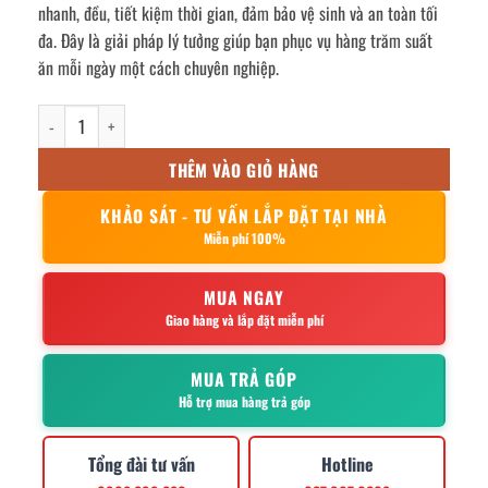
nhanh, đều, tiết kiệm thời gian, đảm bảo vệ sinh và an toàn tối
đa. Đây là giải pháp lý tưởng giúp bạn phục vụ hàng trăm suất
ăn mỗi ngày một cách chuyên nghiệp.
Tủ nấu cơm 10 khay dùng điện có hẹn giờ và nhiệt độ số lượng
THÊM VÀO GIỎ HÀNG
KHẢO SÁT - TƯ VẤN LẮP ĐẶT TẠI NHÀ
Miễn phí 100%
MUA NGAY
Giao hàng và lắp đặt miễn phí
MUA TRẢ GÓP
Hỗ trợ mua hàng trả góp
Tổng đài tư vấn
Hotline