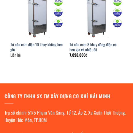
Tủ nấu cơm điện 10 khay không hẹn
Tủ nấu cơm 8 khay dùng điện có
giờ
hẹn giờ và nhiệt độ
Liên hệ
7,098,000
₫
CÔNG TY TNHH SX TM XÂY DỰNG CƠ KHÍ HẢI MINH
Trụ sở chính: 51/5 Phạm Văn Sáng, Tổ 12, Ấp 2, Xã Xuân Thới Thượng,
Huyện Hóc Môn, TP.HCM