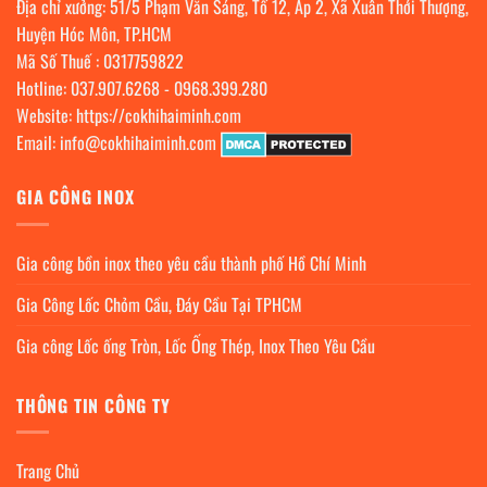
Địa chỉ xưởng: 51/5 Phạm Văn Sáng, Tổ 12, Ấp 2, Xã Xuân Thới Thượng,
Huyện Hóc Môn, TP.HCM
Mã Số Thuế : 0317759822
Hotline:
037.907.6268
-
0968.399.280
Website:
https://cokhihaiminh.com
Email:
info@cokhihaiminh.com
GIA CÔNG INOX
Gia công bồn inox theo yêu cầu thành phố Hồ Chí Minh
Gia Công Lốc Chỏm Cầu, Đáy Cầu Tại TPHCM
Gia công Lốc ống Tròn, Lốc Ống Thép, Inox Theo Yêu Cầu
THÔNG TIN CÔNG TY
Trang Chủ