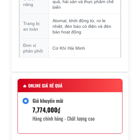
quả, hải sản và thực phẩm chế
năng
biến
Atomat, khởi động từ, rơ le
Trang bị
nhiệt, đèn báo có điện và đèn
an toàn
báo hoạt động
Đơn vị
Cơ Khí Hải Minh
phân phối
🔥
ONLINE GIÁ RẺ QUÁ
Giá khuyến mãi
7,774,000
₫
Hàng chính hãng - Chất lượng cao