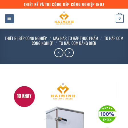
Bỏ
THIẾT KẾ VÀ THI CÔNG BẾP CÔNG NGHIỆP INOX
qua
nội
0
dung
THIẾT BỊ BẾP CÔNG NGHIỆP
/
MÁY HẤP, TỦ HẤP THỰC PHẨM
/
TỦ HẤP CƠM
CÔNG NGHIỆP
/
TỦ NẤU CƠM BẰNG ĐIỆN