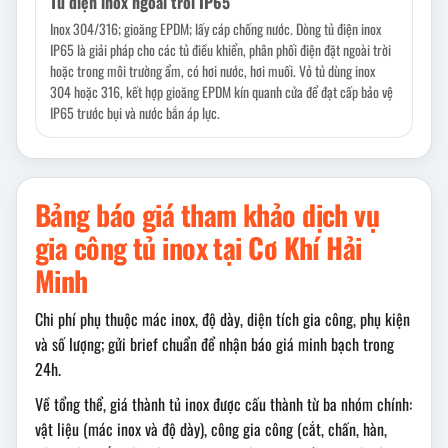
Tủ điện inox ngoài trời IP65
Inox 304/316; gioăng EPDM; lấy cáp chống nước. Dòng tủ điện inox
IP65 là giải pháp cho các tủ điều khiển, phân phối điện đặt ngoài trời
hoặc trong môi trường ẩm, có hơi nước, hơi muối. Vỏ tủ dùng inox
304 hoặc 316, kết hợp gioăng EPDM kín quanh cửa để đạt cấp bảo vệ
IP65 trước bụi và nước bắn áp lực.
Bảng báo giá tham khảo dịch vụ
gia công tủ inox tại Cơ Khí Hải
Minh
Chi phí phụ thuộc mác inox, độ dày, diện tích gia công, phụ kiện
và số lượng; gửi brief chuẩn để nhận báo giá minh bạch trong
24h.
Về tổng thể, giá thành tủ inox được cấu thành từ ba nhóm chính:
vật liệu (mác inox và độ dày), công gia công (cắt, chấn, hàn,