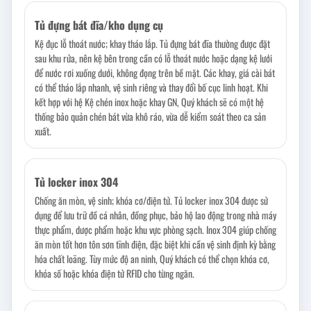
Tủ đựng bát đĩa/kho dụng cụ
Kệ đục lỗ thoát nước; khay tháo lắp. Tủ đựng bát đĩa thường được đặt
sau khu rửa, nên kệ bên trong cần có lỗ thoát nước hoặc dạng kệ lưới
để nước rơi xuống dưới, không đọng trên bề mặt. Các khay, giá cài bát
có thể tháo lắp nhanh, vệ sinh riêng và thay đổi bố cục linh hoạt. Khi
kết hợp với hệ Kệ chén inox hoặc khay GN, Quý khách sẽ có một hệ
thống bảo quản chén bát vừa khô ráo, vừa dễ kiểm soát theo ca sản
xuất.
Tủ locker inox 304
Chống ăn mòn, vệ sinh; khóa cơ/điện tử. Tủ locker inox 304 được sử
dụng để lưu trữ đồ cá nhân, đồng phục, bảo hộ lao động trong nhà máy
thực phẩm, dược phẩm hoặc khu vực phòng sạch. Inox 304 giúp chống
ăn mòn tốt hơn tôn sơn tĩnh điện, đặc biệt khi cần vệ sinh định kỳ bằng
hóa chất loãng. Tùy mức độ an ninh, Quý khách có thể chọn khóa cơ,
khóa số hoặc khóa điện tử RFID cho từng ngăn.