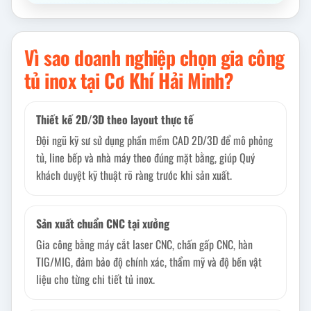
Vì sao doanh nghiệp chọn gia công
tủ inox tại Cơ Khí Hải Minh?
Thiết kế 2D/3D theo layout thực tế
Đội ngũ kỹ sư sử dụng phần mềm CAD 2D/3D để mô phỏng
tủ, line bếp và nhà máy theo đúng mặt bằng, giúp Quý
khách duyệt kỹ thuật rõ ràng trước khi sản xuất.
Sản xuất chuẩn CNC tại xưởng
Gia công bằng máy cắt laser CNC, chấn gấp CNC, hàn
TIG/MIG, đảm bảo độ chính xác, thẩm mỹ và độ bền vật
liệu cho từng chi tiết tủ inox.