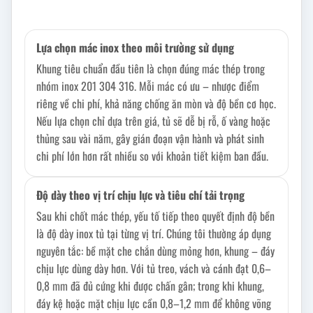
Lựa chọn mác inox theo môi trường sử dụng
Khung tiêu chuẩn đầu tiên là chọn đúng mác thép trong
nhóm inox 201 304 316. Mỗi mác có ưu – nhược điểm
riêng về chi phí, khả năng chống ăn mòn và độ bền cơ học.
Nếu lựa chọn chỉ dựa trên giá, tủ sẽ dễ bị rỗ, ố vàng hoặc
thủng sau vài năm, gây gián đoạn vận hành và phát sinh
chi phí lớn hơn rất nhiều so với khoản tiết kiệm ban đầu.
Độ dày theo vị trí chịu lực và tiêu chí tải trọng
Sau khi chốt mác thép, yếu tố tiếp theo quyết định độ bền
là độ dày inox tủ tại từng vị trí. Chúng tôi thường áp dụng
nguyên tắc: bề mặt che chắn dùng mỏng hơn, khung – đáy
chịu lực dùng dày hơn. Với tủ treo, vách và cánh đạt 0,6–
0,8 mm đã đủ cứng khi được chấn gân; trong khi khung,
đáy kệ hoặc mặt chịu lực cần 0,8–1,2 mm để không võng