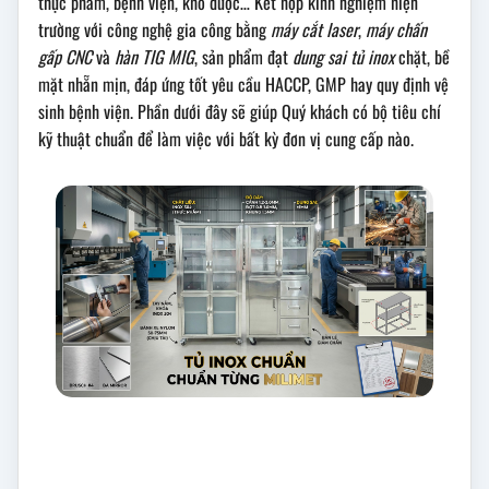
thực phẩm, bệnh viện, kho dược… Kết hợp kinh nghiệm hiện
trường với công nghệ gia công bằng
máy cắt laser
,
máy chấn
gấp CNC
và
hàn TIG MIG
, sản phẩm đạt
dung sai tủ inox
chặt, bề
mặt nhẵn mịn, đáp ứng tốt yêu cầu HACCP, GMP hay quy định vệ
sinh bệnh viện. Phần dưới đây sẽ giúp Quý khách có bộ tiêu chí
kỹ thuật chuẩn để làm việc với bất kỳ đơn vị cung cấp nào.