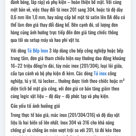
đánh bóng, lắp ráp) và phụ kiện – hoàn thiện bề mặt. Với cùng
một bản vẽ, việc thay đổi từ inox 201 sang 304, hoặc từ độ dày
0,6 mm lên 1,0 mm, hay nâng cấp bề mặt từ satin lên BA đều có
thể làm đơn giá thay đổi đáng kể. Bên cạnh đó, số lượng đơn
hàng cũng ảnh hưởng trực tiếp đến đơn giá từng chiếc thông
qua tối ưu setup máy và hao phí vật tư.
Với dòng
Tủ Bếp Inox
3 lớp dùng cho bếp công nghiệp hoặc bếp
trung tâm, đơn giá tham chiếu hiện nay thường dao động khoảng
16–22 triệu đồng/m dài, tùy mác inox (201/304), loại lõi giữa,
cấu tạo cánh và bộ phụ kiện đi kèm. Các dòng
Tủ inox
công
nghiệp, tủ y tế, tủ locker… thường được tính theo chiếc hoặc m²
diện tích bề mặt gia công, với đơn giá cơ bản tăng giảm theo
cùng logic vật liệu – độ dày – độ phức tạp và phụ kiện.
Các yếu tố ảnh hưởng giá
Trong thực tế báo giá, mác inox (201/304/316) và độ dày vật
liệu là hai biến số lớn nhất. Inox 304 và 316 cho khả năng
chống gỉ và chống ăn mòn vượt trội so với 201, từ đó kéo theo