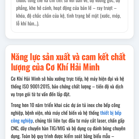
thước tổng thể và chi tiết so với bản vẽ, độ vuông góc, độ
phẳng, khe hở cánh, hoạt động của bản lề – ray trượt –
khóa, độ chắc chắn của kệ, tình trạng bề mặt (xước, móp,
lỗ khí hàn…).
Năng lực sản xuất và cam kết chất
lượng của Cơ Khí Hải Minh
Cơ Khí Hải Minh sở hữu xưởng trực tiếp, hệ máy hiện đại và hệ
thống ISO 9001:2015, bảo chứng chất lượng – tiến độ và dịch
vụ trọn gói từ tư vấn đến lắp đặt.
Trong hơn 10 năm triển khai các dự án tủ inox cho bếp công
nghiệp, bệnh viện, nhà máy chế biến và hệ thống
thiết bị bếp
công nghiệp
, chúng tôi liên tục đầu tư máy cắt laser, chấn gấp
CNC, dây chuyền hàn TIG/MIG và bộ dụng cụ đánh bóng chuyên
dụng. Toàn bộ quy trình được kiểm soát bằng biểu mẫu –