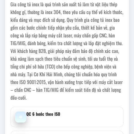
Gia công tủ inox là quá trình sản xuất tủ làm từ vật liệu thép
không gỉ, thường là inox 304, theo yêu cầu cụ thể về kích thước,
kiểu dáng và mục đích sử dụng. Quy trình gia công tủ inox bao
gồm các bước chính: tiếp nhận yêu cầu, thiết kế bản vẽ, gia
công và lắp ráp bằng máy cắt laser, máy chấn gấp CNC, hàn
TIG/MIG, đánh bóng, kiểm tra chất lượng và lắp đặt nghiệm thu.
Với khách hàng B2B, giải pháp này đảm bảo độ chính xác cao,
khả năng làm sạch theo tiêu chuẩn vệ sinh, tối ưu tuổi thọ và
tổng chi phí sở hữu (TCO) cho bếp công nghiệp, bệnh viện và
nhà máy. Tại Cơ Khí Hải Minh, chúng tôi chuẩn hóa quy trình
theo ISO 9001:2015, vận hành xưởng trực tiếp với máy cắt laser
– chấn CNC – hàn TIG/MIG để kiểm soát tiến độ và chất lượng
đầu-cuối.
QC 6 bước theo ISO