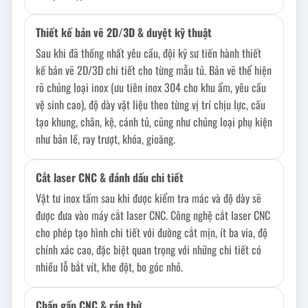
Thiết kế bản vẽ 2D/3D & duyệt kỹ thuật
Sau khi đã thống nhất yêu cầu, đội kỹ sư tiến hành thiết
kế bản vẽ 2D/3D chi tiết cho từng mẫu tủ. Bản vẽ thể hiện
rõ chủng loại inox (ưu tiên inox 304 cho khu ẩm, yêu cầu
vệ sinh cao), độ dày vật liệu theo từng vị trí chịu lực, cấu
tạo khung, chân, kệ, cánh tủ, cũng như chủng loại phụ kiện
như bản lề, ray trượt, khóa, gioăng.
Cắt laser CNC & đánh dấu chi tiết
Vật tư inox tấm sau khi được kiểm tra mác và độ dày sẽ
được đưa vào máy cắt laser CNC. Công nghệ cắt laser CNC
cho phép tạo hình chi tiết với đường cắt mịn, ít ba via, độ
chính xác cao, đặc biệt quan trọng với những chi tiết có
nhiều lỗ bắt vít, khe đột, bo góc nhỏ.
Chấn gấp CNC & ráp thử