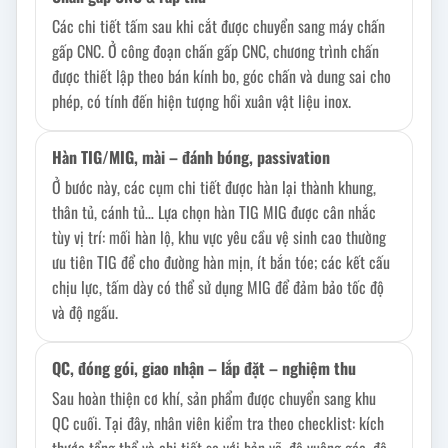
Các chi tiết tấm sau khi cắt được chuyển sang máy chấn
gấp CNC. Ở công đoạn chấn gấp CNC, chương trình chấn
được thiết lập theo bán kính bo, góc chấn và dung sai cho
phép, có tính đến hiện tượng hồi xuân vật liệu inox.
Hàn TIG/MIG, mài – đánh bóng, passivation
Ở bước này, các cụm chi tiết được hàn lại thành khung,
thân tủ, cánh tủ… Lựa chọn hàn TIG MIG được cân nhắc
tùy vị trí: mối hàn lộ, khu vực yêu cầu vệ sinh cao thường
ưu tiên TIG để cho đường hàn mịn, ít bắn tóe; các kết cấu
chịu lực, tấm dày có thể sử dụng MIG để đảm bảo tốc độ
và độ ngấu.
QC, đóng gói, giao nhận – lắp đặt – nghiệm thu
Sau hoàn thiện cơ khí, sản phẩm được chuyển sang khu
QC cuối. Tại đây, nhân viên kiểm tra theo checklist: kích