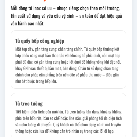
Mỗi dòng tủ inox có ưu – nhược riêng; chọn theo môi trường,
tần suất sử dụng và yêu cầu vệ sinh – an toàn để đạt hiệu quả
vận hành cao nhất.
Tủ quầy bếp công nghiệp
Mặt top dày, gân tăng cứng; chân tăng chỉnh. Tủ quầy bếp thường kết
hợp chức năng mặt bàn thao tác với khoang tủ phía dưới, nên mặt top
phải đủ dày, có gân tăng cứng hoặc lót dưới để không võng khi đặt nồi,
khay GN hoặc thiết bị bàn mát, bàn đông. Chân tủ sử dụng chân tăng
chỉnh cho phép căn phẳng trên nền dốc về phễu thu nước – điều gần
như bắt buộc trong bếp lớn.
Tủ treo tường
Tiết kiệm diện tích; cửa mở/lùa. Tủ treo tường tận dụng khoảng không
phía trên bồn rửa, bàn sơ chế hoặc line nấu, giải phóng tối đa diện tích
sàn cho luồng di chuyển. Quý khách có thể chọn dạng cánh mở truyền
thống hoặc cửa lùa để không cản trở nhân sự trong các lối đi hẹp.