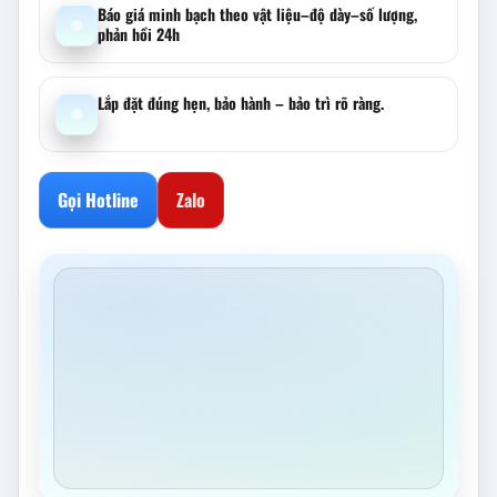
Báo giá minh bạch theo vật liệu–độ dày–số lượng,
phản hồi 24h
Lắp đặt đúng hẹn, bảo hành – bảo trì rõ ràng.
Gọi Hotline
Zalo