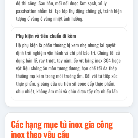
độ thi công. Sau hàn, mối nối được làm sạch, xử lý
passivation nhằm tái tạo lớp thụ động chống gỉ, tránh hiện
tượng ố vàng ở vùng nhiệt ảnh hưởng.
Phụ kiện và tiêu chuẩn đi kèm
Hệ phụ kiện là phần thường bị xem nhẹ nhưng lại quyết
định trải nghiệm vận hành và chi phí bảo trì. Chúng tôi sử
dụng bản lề, ray trượt, tay nắm, ốc vít bằng inox 304 hoặc
vật liệu chống ăn mòn tương đương, hạn chế tối đa thép
thường mạ kẽm trong môi trường ẩm. Đối với tủ tiếp xúc
thực phẩm, gioăng cửa ưu tiên silicone cấp thực phẩm,
chịu nhiệt, không ám mùi và chịu được tẩy rửa nhiều lần.
Các hạng mục tủ inox gia công
inox theo yêu cầu