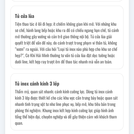
Tủ cửa lùa
Tiện thao tác ở lối đi hẹp; ít chiếm không gian khi mở. Với những khu
sơ chế, hành lang bếp hoặc khu ra đồ có chiều ngang hạn chế, tủ cánh
mở thường gây vướng và cản trở giao thông nội bộ. Tủ cửa lùa giải
quyết triệt để vấn đề này, do cánh trượt trong phạm vi thân tủ, không
“vươn” ra ngoài. Với câu hỏi "Loại tủ inox nào phù hợp cho khu sơ chế
hẹp?", Cơ Khí Hải Minh thường tư vấn tủ cửa lùa đặt dọc tường hoặc
dưới line, kết hợp ray trượt êm để thao tác nhanh mà vẫn an toàn.
Tủ inox cánh kính 3 lớp
Thẩm mỹ, quan sát nhanh; cánh kính cường lực. Dòng tủ inox cánh
kính 3 lớp được thiết kế cho các khu vực cần trưng bày hoặc quan sát
nhanh tình trạng vật tư như line phục vụ, bếp mở, khu tiêu bản trong
phòng thí nghiệm. Khung inox kết hợp kính cường lực giúp hình ảnh
tổng thể hiện đại, chuyên nghiệp và dễ gây thiện cảm với khách tham
quan.