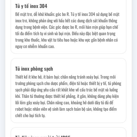
Tủ y tế inox 304
Bề mặt trơ, dễ khử khuẩn; góc bo R. Tủ y tế inox 304 sử dụng bề mặt
inox trơ, không phản ứng với hầu hết các dung dịch sát khuẩn thông
dụng trong bệnh viện. Các góc được bo R, mối hàn mịn giúp hạn chế
tối đa điểm tích tụ vi sinh và bụi mịn. Điều này đặc biệt quan trọng
trong kho thuốc, kho vật tư tiêu hao hoặc khu vực gần bệnh nhân có
nguy cơ nhiễm khuẩn cao.
Tủ inox phòng sạch
Thiết kế ít khe hở, ít bám bụi; chân nâng tránh xoáy bụi. Trong môi
trường phòng sạch cho dược phẩm, điện tử hoặc thiết bị y tế, tủ phòng
sạch phải đáp ứng yêu cầu rất khắt khe về cấu trúc bề mặt và luồng
khí. Thân tủ thường được thiết kế phẳng, ít gân, không dùng phụ kiện
lồi lõm gây xoáy bụi. Chân nâng cao, khoảng hở dưới đáy tủ đủ để
robot hoặc nhân viên vệ sinh làm sạch toàn bộ sàn, không tạo điểm
chết cho bụi tích tụ.