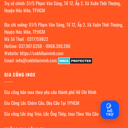
Trụ sở chính: 51/5 Phạm Văn Sáng, Tổ 12, Ấp 2, Xã Xuân Thới Thượng,
Huyện Hóc Môn, TP.HCM
Địa chỉ xưởng: 51/5 Phạm Văn Sáng, Tổ 12, Ấp 2, Xã Xuân Thới Thượng,
Huyện Hóc Môn, TP.HCM
Mã Số Thuế : 0317759822
Hotline:
037.907.6268
-
0968.399.280
Website:
https://cokhihaiminh.com
Email:
info@cokhihaiminh.com
GIA CÔNG INOX
Gia công bồn inox theo yêu cầu thành phố Hồ Chí Minh
Gia Công Lốc Chỏm Cầu, Đáy Cầu Tại TPHCM
HỖ
Gia công Lốc ống Tròn, Lốc Ống Thép, Inox Theo Yêu Cầu
TRỢ