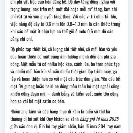
chi phí vật liệu cao hơn đáng kể. Độ dày tăng đồng nghĩa với
trọng lượng inox trên mỗi mét dài hoặc mỗi m² tăng, làm chi
phí vật tư và vận chuyển tăng theo. Với các vị trí chịu tải lớn,
việc nâng độ dày từ 0,6 mm lên 0,8–1,0 mm là cần thiết; trong
khi các bề mặt ít chịu lực có thể giữ ở mức 0,6 mm để cân
bằng chi phí.
Độ phức tạp thiết kế, số lượng chi tiết nhỏ, số mối hàn và yêu
cầu hoàn thiện bề mặt cũng ảnh hưởng mạnh đến chi phí gia
công. Một mẫu tủ có nhiều hộc kéo, cánh lùa, bo tròn phức tạp
và nhiều mối hàn kín sẽ cần nhiều thời gian lập trình máy, gá
lắp và hoàn thiện hơn so với một cấu trúc đơn giản. Yêu cầu bề
mặt BA gương hoặc hairline đồng màu toàn bộ mặt ngoài cũng
khiến công đoạn mài – đánh bóng và kiểm soát xước tốn công
hơn so với bề mặt satin cơ bản.
Nhóm phụ kiện và các hạng mục đi kèm là biến số thứ ba
thường bị bỏ sót khi Quý khách so sánh
bảng giá tủ inox 2025
giữa các đơn vị. Giá bộ ray giảm chấn, bản lề inox 304, tay nắm,