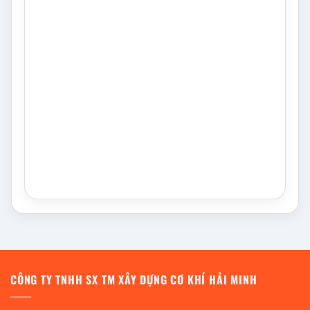
CÔNG TY TNHH SX TM XÂY DỰNG CƠ KHÍ HẢI MINH