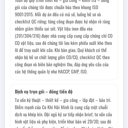
Toàn bộ quy trình thiết kế – gia công – kiểm tra – đóng
gói của chúng tôi được chuẩn hóa theo khung ISO
9001:2015. Mỗi dự án đều có mã số, luồng hồ sơ và
checklist QC riêng; từng công đoạn được ký nhận rõ ràng
nhằm giảm thiểu sai sót. Vật liệu inox đầu vào
(201/304/316) được nhà cung cấp cung cấp chứng chỉ CO
CQ vật liệu, sau đó chúng tôi lưu kèm phiếu xuất kho theo
lô để truy xuất khi cần. Khi bàn giao, Quý khách có thể
nhận bộ hồ sơ chất lượng gồm CO/CQ, checklist QC theo
công đoạn và biên bản nghiệm thu, đáp ứng yêu cầu của
các hệ thống quản lý như HACCP, GMP, ISO.
Dịch vụ trọn gói – đúng tiến độ
Tư vấn kỹ thuật – thiết kế – gia công – lắp đặt – bảo trì.
Điểm mạnh của Cơ Khí Hải Minh là cung cấp một chuỗi
dịch vụ khép kín. Đội ngũ kỹ sư tiếp nhận brief, tư vấn cấu
hình vật liệu và phụ kiện, triển khai bản vẽ 2D/3D, sau đó