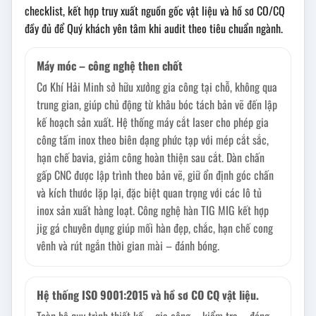
checklist, kết hợp truy xuất nguồn gốc vật liệu và hồ sơ CO/CQ
đầy đủ để Quý khách yên tâm khi audit theo tiêu chuẩn ngành.
Máy móc – công nghệ then chốt
Cơ Khí Hải Minh sở hữu xưởng gia công tại chỗ, không qua
trung gian, giúp chủ động từ khâu bóc tách bản vẽ đến lập
kế hoạch sản xuất. Hệ thống máy cắt laser cho phép gia
công tấm inox theo biên dạng phức tạp với mép cắt sắc,
hạn chế bavia, giảm công hoàn thiện sau cắt. Dàn chấn
gấp CNC được lập trình theo bản vẽ, giữ ổn định góc chấn
và kích thước lặp lại, đặc biệt quan trọng với các lô tủ
inox sản xuất hàng loạt. Công nghệ hàn TIG MIG kết hợp
jig gá chuyên dụng giúp mối hàn đẹp, chắc, hạn chế cong
vênh và rút ngắn thời gian mài – đánh bóng.
Hệ thống ISO 9001:2015 và hồ sơ CO CQ vật liệu.