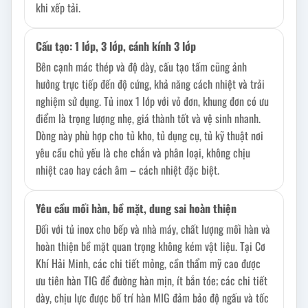
khi xếp tải.
Cấu tạo: 1 lớp, 3 lớp, cánh kính 3 lớp
Bên cạnh mác thép và độ dày, cấu tạo tấm cũng ảnh
hưởng trực tiếp đến độ cứng, khả năng cách nhiệt và trải
nghiệm sử dụng. Tủ inox 1 lớp với vỏ đơn, khung đơn có ưu
điểm là trọng lượng nhẹ, giá thành tốt và vệ sinh nhanh.
Dòng này phù hợp cho tủ kho, tủ dụng cụ, tủ kỹ thuật nơi
yêu cầu chủ yếu là che chắn và phân loại, không chịu
nhiệt cao hay cách âm – cách nhiệt đặc biệt.
Yêu cầu mối hàn, bề mặt, dung sai hoàn thiện
Đối với tủ inox cho bếp và nhà máy, chất lượng mối hàn và
hoàn thiện bề mặt quan trọng không kém vật liệu. Tại Cơ
Khí Hải Minh, các chi tiết mỏng, cần thẩm mỹ cao được
ưu tiên hàn TIG để đường hàn mịn, ít bắn tóe; các chi tiết
dày, chịu lực được bố trí hàn MIG đảm bảo độ ngấu và tốc