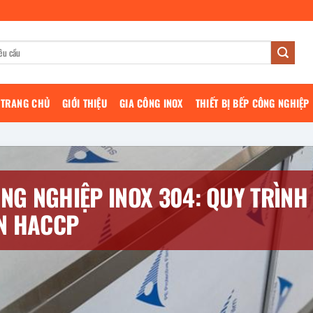
TRANG CHỦ
GIỚI THIỆU
GIA CÔNG INOX
THIẾT BỊ BẾP CÔNG NGHIỆP
NG NGHIỆP INOX 304: QUY TRÌNH
N HACCP