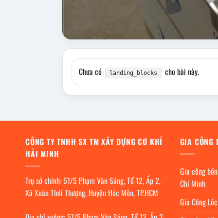
Chưa có
cho bài này.
landing_blocks
CÔNG TY TNHH SX TM XÂY DỰNG CƠ KHÍ
GIA CÔNG 
HẢI MINH
Gia công bồn
Trụ sở chính: 51/5 Phạm Văn Sáng, Tổ 12, Ấp 2,
Chí Minh
Xã Xuân Thới Thượng, Huyện Hóc Môn, TP.HCM
Gia Công Lố
Địa chỉ xưởng: 51/5 Phạm Văn Sáng, Tổ 12, Ấp 2,