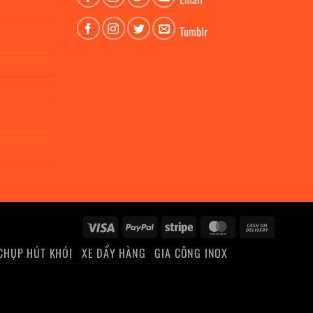
Tumblr
Visa
PayPal
Stripe
MasterCard
Cash
On
CHỤP HÚT KHÓI
XE ĐẨY HÀNG
GIA CÔNG INOX
Delivery