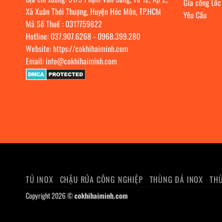
Gia công Lốc
Xã Xuân Thới Thượng, Huyện Hóc Môn, TP.HCM
Yêu Cầu
Mã Số Thuế : 0317759822
Hotline:
037.907.6268
-
0968.399.280
Website:
https://cokhihaiminh.com
Email:
info@cokhihaiminh.com
TỦ INOX
CHẬU RỬA CÔNG NGHIỆP
THÙNG ĐÁ INOX
THÙ
Copyright 2026 ©
cokhihaiminh.com