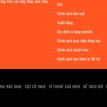
 ống Tròn, Lốc Ống Thép, Inox Theo
FAQ
Chính sách bảo mật
Tuyển Dụng
Quy định sử dụng website
Chính sách giao nhận hàng hóa
Chính sách thanh toán
Chính sách bảo hành và đổi trả
NG RÁC INOX
CỘT CỜ INOX
VỈ THOÁT SÀN INOX
BỂ TÁCH MỠ