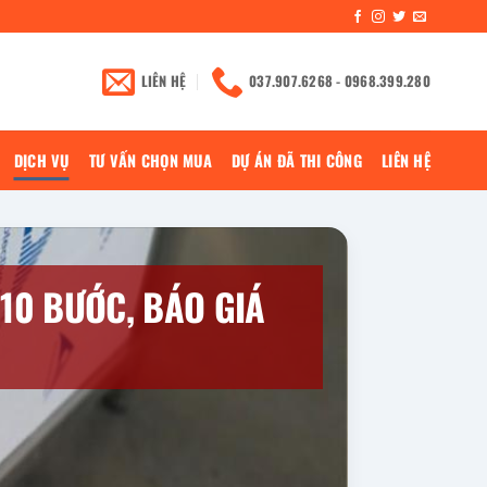
LIÊN HỆ
037.907.6268 - 0968.399.280
DỊCH VỤ
TƯ VẤN CHỌN MUA
DỰ ÁN ĐÃ THI CÔNG
LIÊN HỆ
 10 BƯỚC, BÁO GIÁ