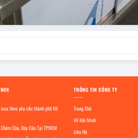
INOX
THÔNG TIN CÔNG TY
 inox theo yêu cầu thành phố Hồ
Trang Chủ
Về Hải Minh
c Chỏm Cầu, Đáy Cầu Tại TPHCM
Liên Hệ