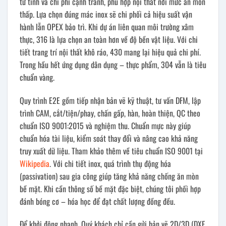
từ tính và chi phí cạnh tranh, phù hợp nội thất nơi mức ăn mòn
thấp. Lựa chọn đúng mác inox sẽ chi phối cả hiệu suất vận
hành lẫn OPEX bảo trì. Khi dự án liên quan môi trường xâm
thực, 316 là lựa chọn an toàn hơn về độ bền vật liệu. Với chi
tiết trang trí nội thất khô ráo, 430 mang lại hiệu quả chi phí.
Trong hầu hết ứng dụng dân dụng – thực phẩm, 304 vẫn là tiêu
chuẩn vàng.
Quy trình E2E gồm tiếp nhận bản vẽ kỹ thuật, tư vấn DFM, lập
trình CAM, cắt/tiện/phay, chấn gấp, hàn, hoàn thiện, QC theo
chuẩn ISO 9001:2015 và nghiệm thu. Chuẩn mực này giúp
chuẩn hóa tài liệu, kiểm soát thay đổi và nâng cao khả năng
truy xuất dữ liệu. Tham khảo thêm về tiêu chuẩn ISO 9001 tại
Wikipedia
. Với chi tiết inox, quá trình thụ động hóa
(passivation) sau gia công giúp tăng khả năng chống ăn mòn
bề mặt. Khi cần thông số bề mặt đặc biệt, chúng tôi phối hợp
đánh bóng cơ – hóa học để đạt chất lượng đồng đều.
Để khởi động nhanh, Quý khách chỉ cần gửi bản vẽ 2D/3D (DXF,