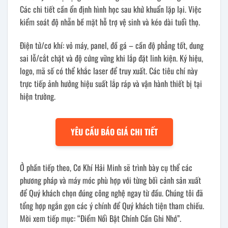
Các chi tiết cần ổn định hình học sau khử khuẩn lặp lại. Việc
kiểm soát độ nhẵn bề mặt hỗ trợ vệ sinh và kéo dài tuổi thọ.
Điện tử/cơ khí: vỏ máy, panel, đồ gá – cần độ phẳng tốt, dung
sai lỗ/cắt chặt và độ cứng vững khi lắp đặt linh kiện. Ký hiệu,
logo, mã số có thể khắc laser để truy xuất. Các tiêu chí này
trực tiếp ảnh hưởng hiệu suất lắp ráp và vận hành thiết bị tại
hiện trường.
YÊU CẦU BÁO GIÁ CHI TIẾT
Ở phần tiếp theo, Cơ Khí Hải Minh sẽ trình bày cụ thể các
phương pháp và máy móc phù hợp với từng bối cảnh sản xuất
để Quý khách chọn đúng công nghệ ngay từ đầu. Chúng tôi đã
tổng hợp ngắn gọn các ý chính để Quý khách tiện tham chiếu.
Mời xem tiếp mục: “Điểm Nổi Bật Chính Cần Ghi Nhớ”.