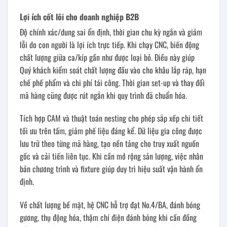
Lợi ích cốt lõi cho doanh nghiệp B2B
Độ chính xác/dung sai ổn định, thời gian chu kỳ ngắn và giảm
lỗi do con người là lợi ích trực tiếp. Khi chạy CNC, biến động
chất lượng giữa ca/kíp gần như được loại bỏ. Điều này giúp
Quý khách kiểm soát chất lượng đầu vào cho khâu lắp ráp, hạn
chế phế phẩm và chi phí tái công. Thời gian set-up và thay đổi
mã hàng cũng được rút ngắn khi quy trình đã chuẩn hóa.
Tích hợp CAM và thuật toán nesting cho phép sắp xếp chi tiết
tối ưu trên tấm, giảm phế liệu đáng kể. Dữ liệu gia công được
lưu trữ theo từng mã hàng, tạo nền tảng cho truy xuất nguồn
gốc và cải tiến liên tục. Khi cần mở rộng sản lượng, việc nhân
bản chương trình và fixture giúp duy trì hiệu suất vận hành ổn
định.
Về chất lượng bề mặt, hệ CNC hỗ trợ đạt No.4/BA, đánh bóng
gương, thụ động hóa, thậm chí điện đánh bóng khi cần đồng