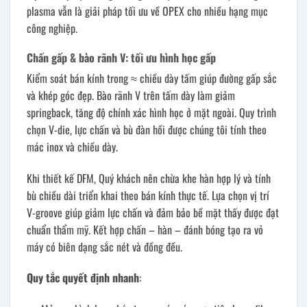
plasma vẫn là giải pháp tối ưu về OPEX cho nhiều hạng mục
công nghiệp.
Chấn gấp & bào rãnh V: tối ưu hình học gấp
Kiểm soát bán kính trong ≈ chiều dày tấm giúp đường gấp sắc
và khép góc đẹp. Bào rãnh V trên tấm dày làm giảm
springback, tăng độ chính xác hình học ở mặt ngoài. Quy trình
chọn V-die, lực chấn và bù đàn hồi được chúng tôi tính theo
mác inox và chiều dày.
Khi thiết kế DFM, Quý khách nên chừa khe hàn hợp lý và tính
bù chiều dài triển khai theo bán kính thực tế. Lựa chọn vị trí
V-groove giúp giảm lực chấn và đảm bảo bề mặt thấy được đạt
chuẩn thẩm mỹ. Kết hợp chấn – hàn – đánh bóng tạo ra vỏ
máy có biên dạng sắc nét và đồng đều.
Quy tắc quyết định nhanh
: