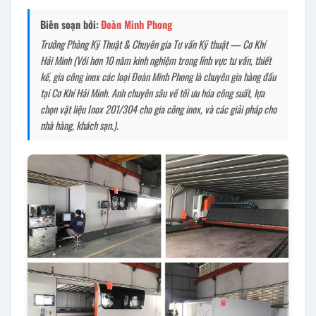
Biên soạn bởi:
Đoàn Minh Phong
Trưởng Phòng Kỹ Thuật & Chuyên gia Tư vấn Kỹ thuật — Cơ Khí
Hải Minh (Với hơn 10 năm kinh nghiệm trong lĩnh vực tư vấn, thiết
kế, gia công inox các loại Đoàn Minh Phong là chuyên gia hàng đầu
tại Cơ Khí Hải Minh. Anh chuyên sâu về tối ưu hóa công suất, lựa
chọn vật liệu Inox 201/304 cho gia công inox, và các giải pháp cho
nhà hàng, khách sạn.).