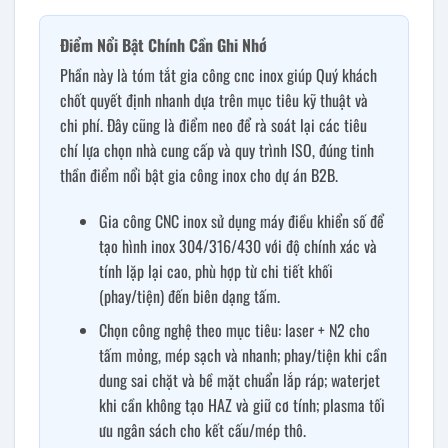
Điểm Nổi Bật Chính Cần Ghi Nhớ
Phần này là tóm tắt gia công cnc inox giúp Quý khách
chốt quyết định nhanh dựa trên mục tiêu kỹ thuật và
chi phí. Đây cũng là điểm neo để rà soát lại các tiêu
chí lựa chọn nhà cung cấp và quy trình ISO, đúng tinh
thần điểm nổi bật gia công inox cho dự án B2B.
Gia công CNC inox sử dụng máy điều khiển số để
tạo hình inox 304/316/430 với độ chính xác và
tính lặp lại cao, phù hợp từ chi tiết khối
(phay/tiện) đến biên dạng tấm.
Chọn công nghệ theo mục tiêu: laser + N2 cho
tấm mỏng, mép sạch và nhanh; phay/tiện khi cần
dung sai chặt và bề mặt chuẩn lắp ráp; waterjet
khi cần không tạo HAZ và giữ cơ tính; plasma tối
ưu ngân sách cho kết cấu/mép thô.