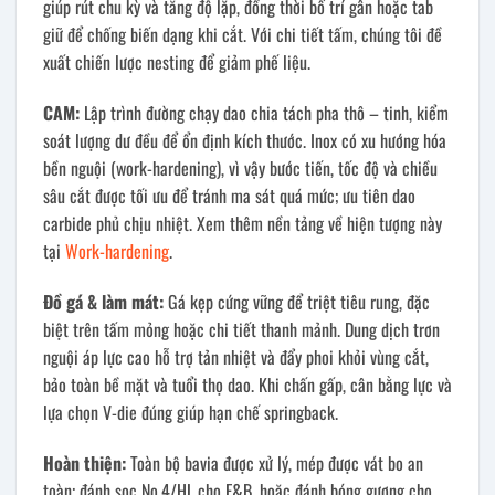
giúp rút chu kỳ và tăng độ lặp, đồng thời bố trí gân hoặc tab
giữ để chống biến dạng khi cắt. Với chi tiết tấm, chúng tôi đề
xuất chiến lược nesting để giảm phế liệu.
CAM:
Lập trình đường chạy dao chia tách pha thô – tinh, kiểm
soát lượng dư đều để ổn định kích thước. Inox có xu hướng hóa
bền nguội (work-hardening), vì vậy bước tiến, tốc độ và chiều
sâu cắt được tối ưu để tránh ma sát quá mức; ưu tiên dao
carbide phủ chịu nhiệt. Xem thêm nền tảng về hiện tượng này
tại
Work-hardening
.
Đồ gá & làm mát:
Gá kẹp cứng vững để triệt tiêu rung, đặc
biệt trên tấm mỏng hoặc chi tiết thanh mảnh. Dung dịch trơn
nguội áp lực cao hỗ trợ tản nhiệt và đẩy phoi khỏi vùng cắt,
bảo toàn bề mặt và tuổi thọ dao. Khi chấn gấp, cân bằng lực và
lựa chọn V-die đúng giúp hạn chế springback.
Hoàn thiện:
Toàn bộ bavia được xử lý, mép được vát bo an
toàn; đánh sọc No.4/HL cho F&B, hoặc đánh bóng gương cho