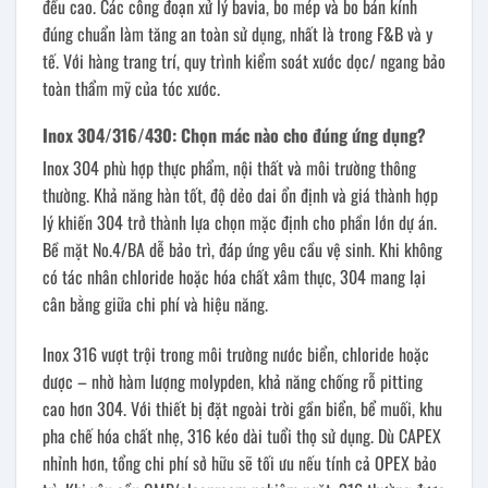
đều cao. Các công đoạn xử lý bavia, bo mép và bo bán kính
đúng chuẩn làm tăng an toàn sử dụng, nhất là trong F&B và y
tế. Với hàng trang trí, quy trình kiểm soát xước dọc/ ngang bảo
toàn thẩm mỹ của tóc xước.
Inox 304/316/430: Chọn mác nào cho đúng ứng dụng?
Inox 304 phù hợp thực phẩm, nội thất và môi trường thông
thường. Khả năng hàn tốt, độ dẻo dai ổn định và giá thành hợp
lý khiến 304 trở thành lựa chọn mặc định cho phần lớn dự án.
Bề mặt No.4/BA dễ bảo trì, đáp ứng yêu cầu vệ sinh. Khi không
có tác nhân chloride hoặc hóa chất xâm thực, 304 mang lại
cân bằng giữa chi phí và hiệu năng.
Inox 316 vượt trội trong môi trường nước biển, chloride hoặc
dược – nhờ hàm lượng molypden, khả năng chống rỗ pitting
cao hơn 304. Với thiết bị đặt ngoài trời gần biển, bể muối, khu
pha chế hóa chất nhẹ, 316 kéo dài tuổi thọ sử dụng. Dù CAPEX
nhỉnh hơn, tổng chi phí sở hữu sẽ tối ưu nếu tính cả OPEX bảo