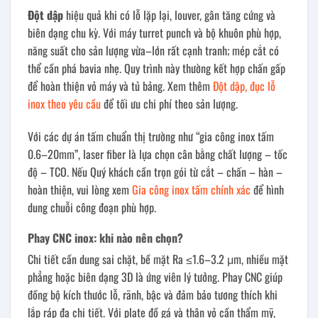
Đột dập
hiệu quả khi có lỗ lặp lại, louver, gân tăng cứng và
biên dạng chu kỳ. Với máy turret punch và bộ khuôn phù hợp,
năng suất cho sản lượng vừa–lớn rất cạnh tranh; mép cắt có
thể cần phá bavia nhẹ. Quy trình này thường kết hợp chấn gấp
để hoàn thiện vỏ máy và tủ bảng. Xem thêm
Đột dập, đục lỗ
inox theo yêu cầu
để tối ưu chi phí theo sản lượng.
Với các dự án tấm chuẩn thị trường như “gia công inox tấm
0.6–20mm”, laser fiber là lựa chọn cân bằng chất lượng – tốc
độ – TCO. Nếu Quý khách cần trọn gói từ cắt – chấn – hàn –
hoàn thiện, vui lòng xem
Gia công inox tấm chính xác
để hình
dung chuỗi công đoạn phù hợp.
Phay CNC inox: khi nào nên chọn?
Chi tiết cần dung sai chặt, bề mặt Ra ≤1.6–3.2 μm, nhiều mặt
phẳng hoặc biên dạng 3D là ứng viên lý tưởng. Phay CNC giúp
đồng bộ kích thước lỗ, rãnh, bậc và đảm bảo tương thích khi
lắp ráp đa chi tiết. Với plate đồ gá và thân vỏ cần thẩm mỹ,