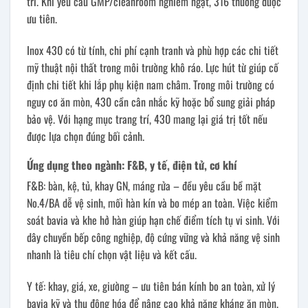
trì. Khi yêu cầu GMP/cleanroom nghiêm ngặt, 316 thường được
ưu tiên.
Inox 430 có từ tính, chi phí cạnh tranh và phù hợp các chi tiết
mỹ thuật nội thất trong môi trường khô ráo. Lực hút từ giúp cố
định chi tiết khi lắp phụ kiện nam châm. Trong môi trường có
nguy cơ ăn mòn, 430 cần cân nhắc kỹ hoặc bổ sung giải pháp
bảo vệ. Với hạng mục trang trí, 430 mang lại giá trị tốt nếu
được lựa chọn đúng bối cảnh.
Ứng dụng theo ngành: F&B, y tế, điện tử, cơ khí
F&B: bàn, kệ, tủ, khay GN, máng rửa – đều yêu cầu bề mặt
No.4/BA dễ vệ sinh, mối hàn kín và bo mép an toàn. Việc kiểm
soát bavia và khe hở hàn giúp hạn chế điểm tích tụ vi sinh. Với
dây chuyền bếp công nghiệp, độ cứng vững và khả năng vệ sinh
nhanh là tiêu chí chọn vật liệu và kết cấu.
Y tế: khay, giá, xe, giường – ưu tiên bán kính bo an toàn, xử lý
bavia kỹ và thụ động hóa để nâng cao khả năng kháng ăn mòn.