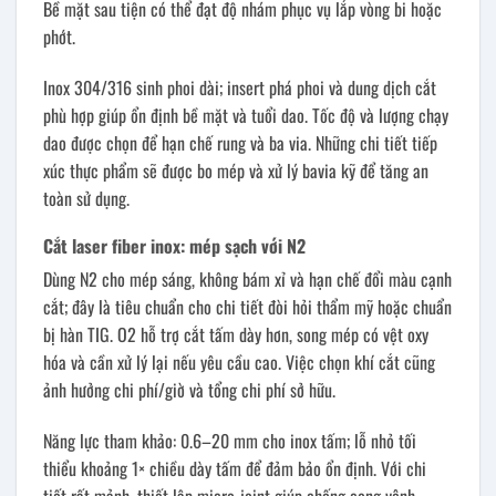
Bề mặt sau tiện có thể đạt độ nhám phục vụ lắp vòng bi hoặc
phớt.
Inox 304/316 sinh phoi dài; insert phá phoi và dung dịch cắt
phù hợp giúp ổn định bề mặt và tuổi dao. Tốc độ và lượng chạy
dao được chọn để hạn chế rung và ba via. Những chi tiết tiếp
xúc thực phẩm sẽ được bo mép và xử lý bavia kỹ để tăng an
toàn sử dụng.
Cắt laser fiber inox: mép sạch với N2
Dùng N2 cho mép sáng, không bám xỉ và hạn chế đổi màu cạnh
cắt; đây là tiêu chuẩn cho chi tiết đòi hỏi thẩm mỹ hoặc chuẩn
bị hàn TIG. O2 hỗ trợ cắt tấm dày hơn, song mép có vệt oxy
hóa và cần xử lý lại nếu yêu cầu cao. Việc chọn khí cắt cũng
ảnh hưởng chi phí/giờ và tổng chi phí sở hữu.
Năng lực tham khảo: 0.6–20 mm cho inox tấm; lỗ nhỏ tối
thiểu khoảng 1× chiều dày tấm để đảm bảo ổn định. Với chi
tiết rất mảnh, thiết lập micro-joint giúp chống cong vênh