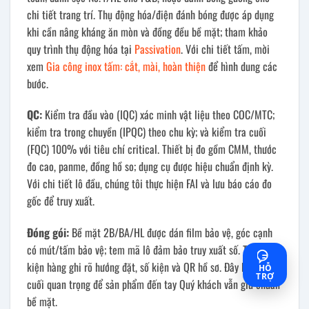
chi tiết trang trí. Thụ động hóa/điện đánh bóng được áp dụng
khi cần nâng kháng ăn mòn và đồng đều bề mặt; tham khảo
quy trình thụ động hóa tại
Passivation
. Với chi tiết tấm, mời
xem
Gia công inox tấm: cắt, mài, hoàn thiện
để hình dung các
bước.
QC:
Kiểm tra đầu vào (IQC) xác minh vật liệu theo COC/MTC;
kiểm tra trong chuyền (IPQC) theo chu kỳ; và kiểm tra cuối
(FQC) 100% với tiêu chí critical. Thiết bị đo gồm CMM, thước
đo cao, panme, đồng hồ so; dụng cụ được hiệu chuẩn định kỳ.
Với chi tiết lô đầu, chúng tôi thực hiện FAI và lưu báo cáo đo
gốc để truy xuất.
Đóng gói:
Bề mặt 2B/BA/HL được dán film bảo vệ, góc cạnh
có mút/tấm bảo vệ; tem mã lô đảm bảo truy xuất số. Tất cả
kiện hàng ghi rõ hướng đặt, số kiện và QR hồ sơ. Đây là điểm
HỖ
TRỢ
cuối quan trọng để sản phẩm đến tay Quý khách vẫn giữ chuẩn
bề mặt.