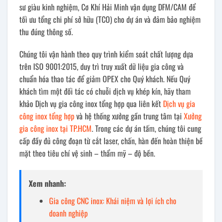
sư giàu kinh nghiệm, Cơ Khí Hải Minh vận dụng DFM/CAM để
tối ưu tổng chi phí sở hữu (TCO) cho dự án và đảm bảo nghiệm
thu đúng thông số.
Chúng tôi vận hành theo quy trình kiểm soát chất lượng dựa
trên ISO 9001:2015, duy trì truy xuất dữ liệu gia công và
chuẩn hóa thao tác để giảm OPEX cho Quý khách. Nếu Quý
khách tìm một đối tác có chuỗi dịch vụ khép kín, hãy tham
khảo Dịch vụ gia công inox tổng hợp qua liên kết
Dịch vụ gia
công inox tổng hợp
và hệ thống xưởng gần trung tâm tại
Xưởng
gia công inox tại TP.HCM
. Trong các dự án tấm, chúng tôi cung
cấp đầy đủ công đoạn từ cắt laser, chấn, hàn đến hoàn thiện bề
mặt theo tiêu chí vệ sinh – thẩm mỹ – độ bền.
Xem nhanh:
Gia công CNC inox: Khái niệm và lợi ích cho
doanh nghiệp