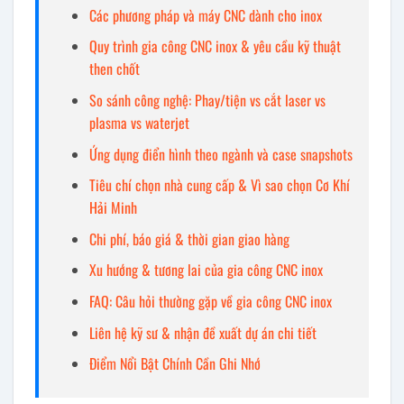
Các phương pháp và máy CNC dành cho inox
Quy trình gia công CNC inox & yêu cầu kỹ thuật
then chốt
So sánh công nghệ: Phay/tiện vs cắt laser vs
plasma vs waterjet
Ứng dụng điển hình theo ngành và case snapshots
Tiêu chí chọn nhà cung cấp & Vì sao chọn Cơ Khí
Hải Minh
Chi phí, báo giá & thời gian giao hàng
Xu hướng & tương lai của gia công CNC inox
FAQ: Câu hỏi thường gặp về gia công CNC inox
Liên hệ kỹ sư & nhận đề xuất dự án chi tiết
Điểm Nổi Bật Chính Cần Ghi Nhớ