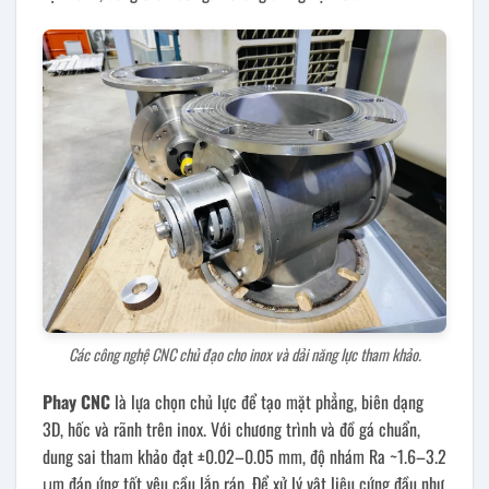
Các công nghệ CNC chủ đạo cho inox và dải năng lực tham khảo.
Phay CNC
là lựa chọn chủ lực để tạo mặt phẳng, biên dạng
3D, hốc và rãnh trên inox. Với chương trình và đồ gá chuẩn,
dung sai tham khảo đạt ±0.02–0.05 mm, độ nhám Ra ~1.6–3.2
μm đáp ứng tốt yêu cầu lắp ráp. Để xử lý vật liệu cứng đầu như