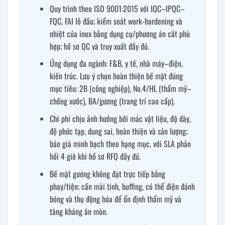
Quy trình theo ISO 9001:2015 với IQC–IPQC–
FQC, FAI lô đầu; kiểm soát work-hardening và
nhiệt của inox bằng dụng cụ/phương án cắt phù
hợp; hồ sơ QC và truy xuất đầy đủ.
Ứng dụng đa ngành: F&B, y tế, nhà máy–điện,
kiến trúc. Lưu ý chọn hoàn thiện bề mặt đúng
mục tiêu: 2B (công nghiệp), No.4/HL (thẩm mỹ–
chống xước), BA/gương (trang trí cao cấp).
Chi phí chịu ảnh hưởng bởi mác vật liệu, độ dày,
độ phức tạp, dung sai, hoàn thiện và sản lượng;
báo giá minh bạch theo hạng mục, với SLA phản
hồi 4 giờ khi hồ sơ RFQ đầy đủ.
Bề mặt gương không đạt trực tiếp bằng
phay/tiện; cần mài tinh, buffing, có thể điện đánh
bóng và thụ động hóa để ổn định thẩm mỹ và
tăng kháng ăn mòn.