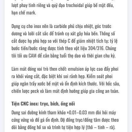
lượt phay tinh riêng và quỹ đạo trochoidal giúp bề mặt đều,
hạn chế mark.
Dụng cụ cho inox nên là carbide phủ chịu nhiệt, góc trước
dương và lưỡi cắt sắc để tránh cọ xát gây hóa bền. Thông số
cắt được hạ phù hợp so với thép C để giảm nhiệt tích tụ; tỷ lệ
bước tiến/bước răng được tính theo vật liệu 304/316. Chúng
tôi tối ưu CAM để cân bằng tuổi thọ dao và thời gian chu kỳ.
Làm mát đóng vai trò then chốt: emulsion áp lực cao đẩy phoi
ra khỏi vùng cắt, đặc biệt khi soi rãnh hẹp. Kiểm soát phoi
giúp ngăn trầy xước bề mặt và ổn định kích thước. Với hốc sâu,
chiến lược peck và làm mát định hướng giúp gia công an toàn.
Tiện CNC inox: trục, bích, ống nối
Dung sai đường kính tham khảo ±0.01–0.03 mm đòi hỏi máy
cứng vững và đồ gá ổn định. Độ đồng trục/đồng tâm được theo
dõi bằng đồng hồ so và trình tự tiện hợp lý (thô – tinh – rà).