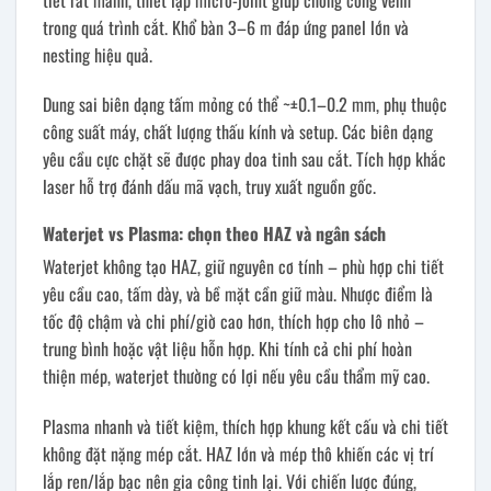
trong quá trình cắt. Khổ bàn 3–6 m đáp ứng panel lớn và
nesting hiệu quả.
Dung sai biên dạng tấm mỏng có thể ~±0.1–0.2 mm, phụ thuộc
công suất máy, chất lượng thấu kính và setup. Các biên dạng
yêu cầu cực chặt sẽ được phay doa tinh sau cắt. Tích hợp khắc
laser hỗ trợ đánh dấu mã vạch, truy xuất nguồn gốc.
Waterjet vs Plasma: chọn theo HAZ và ngân sách
Waterjet không tạo HAZ, giữ nguyên cơ tính – phù hợp chi tiết
yêu cầu cao, tấm dày, và bề mặt cần giữ màu. Nhược điểm là
tốc độ chậm và chi phí/giờ cao hơn, thích hợp cho lô nhỏ –
trung bình hoặc vật liệu hỗn hợp. Khi tính cả chi phí hoàn
thiện mép, waterjet thường có lợi nếu yêu cầu thẩm mỹ cao.
Plasma nhanh và tiết kiệm, thích hợp khung kết cấu và chi tiết
không đặt nặng mép cắt. HAZ lớn và mép thô khiến các vị trí
lắp ren/lắp bạc nên gia công tinh lại. Với chiến lược đúng,