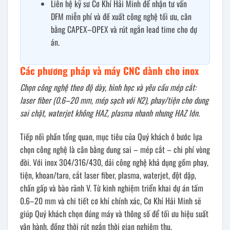
Liên hệ kỹ sư Cơ Khí Hải Minh để nhận tư vấn
DFM miễn phí và đề xuất công nghệ tối ưu, cân
bằng CAPEX–OPEX và rút ngắn lead time cho dự
án.
Các phương pháp và máy CNC dành cho inox
Chọn công nghệ theo độ dày, hình học và yêu cầu mép cắt:
laser fiber (0.6–20 mm, mép sạch với N2), phay/tiện cho dung
sai chặt, waterjet không HAZ, plasma nhanh nhưng HAZ lớn.
Tiếp nối phần tổng quan, mục tiêu của Quý khách ở bước lựa
chọn công nghệ là cân bằng dung sai – mép cắt – chi phí vòng
đời. Với inox 304/316/430, dải công nghệ khả dụng gồm phay,
tiện, khoan/taro, cắt laser fiber, plasma, waterjet, đột dập,
chấn gấp và bào rãnh V. Từ kinh nghiệm triển khai dự án tấm
0.6–20 mm và chi tiết cơ khí chính xác, Cơ Khí Hải Minh sẽ
giúp Quý khách chọn đúng máy và thông số để tối ưu hiệu suất
vận hành, đồng thời rút ngắn thời gian nghiệm thu.