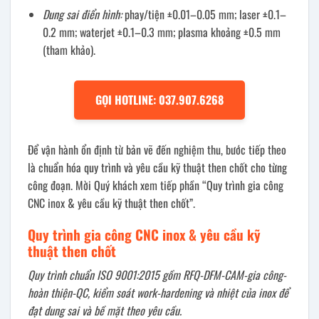
Dung sai điển hình:
phay/tiện ±0.01–0.05 mm; laser ±0.1–
0.2 mm; waterjet ±0.1–0.3 mm; plasma khoảng ±0.5 mm
(tham khảo).
GỌI HOTLINE: 037.907.6268
Để vận hành ổn định từ bản vẽ đến nghiệm thu, bước tiếp theo
là chuẩn hóa quy trình và yêu cầu kỹ thuật then chốt cho từng
công đoạn. Mời Quý khách xem tiếp phần “Quy trình gia công
CNC inox & yêu cầu kỹ thuật then chốt”.
Quy trình gia công CNC inox & yêu cầu kỹ
thuật then chốt
Quy trình chuẩn ISO 9001:2015 gồm RFQ-DFM-CAM-gia công-
hoàn thiện-QC, kiểm soát work-hardening và nhiệt của inox để
đạt dung sai và bề mặt theo yêu cầu.