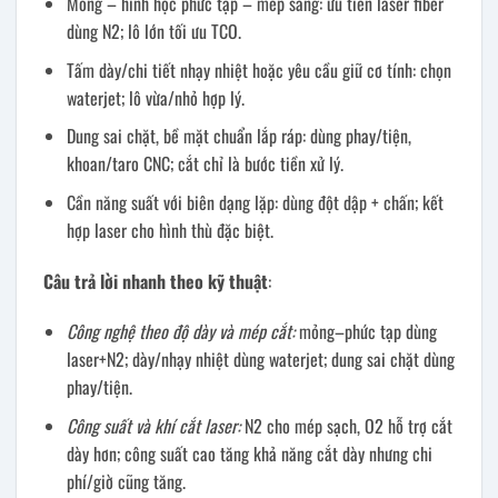
Mỏng – hình học phức tạp – mép sáng: ưu tiên laser fiber
dùng N2; lô lớn tối ưu TCO.
Tấm dày/chi tiết nhạy nhiệt hoặc yêu cầu giữ cơ tính: chọn
waterjet; lô vừa/nhỏ hợp lý.
Dung sai chặt, bề mặt chuẩn lắp ráp: dùng phay/tiện,
khoan/taro CNC; cắt chỉ là bước tiền xử lý.
Cần năng suất với biên dạng lặp: dùng đột dập + chấn; kết
hợp laser cho hình thù đặc biệt.
Câu trả lời nhanh theo kỹ thuật
:
Công nghệ theo độ dày và mép cắt:
mỏng–phức tạp dùng
laser+N2; dày/nhạy nhiệt dùng waterjet; dung sai chặt dùng
phay/tiện.
Công suất và khí cắt laser:
N2 cho mép sạch, O2 hỗ trợ cắt
dày hơn; công suất cao tăng khả năng cắt dày nhưng chi
phí/giờ cũng tăng.