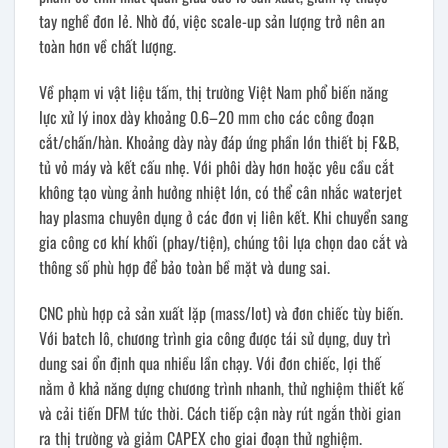
tay nghề đơn lẻ. Nhờ đó, việc scale-up sản lượng trở nên an
toàn hơn về chất lượng.
Về phạm vi vật liệu tấm, thị trường Việt Nam phổ biến năng
lực xử lý inox dày khoảng 0.6–20 mm cho các công đoạn
cắt/chấn/hàn. Khoảng dày này đáp ứng phần lớn thiết bị F&B,
tủ vỏ máy và kết cấu nhẹ. Với phôi dày hơn hoặc yêu cầu cắt
không tạo vùng ảnh hưởng nhiệt lớn, có thể cân nhắc waterjet
hay plasma chuyên dụng ở các đơn vị liên kết. Khi chuyển sang
gia công cơ khí khối (phay/tiện), chúng tôi lựa chọn dao cắt và
thông số phù hợp để bảo toàn bề mặt và dung sai.
CNC phù hợp cả sản xuất lặp (mass/lot) và đơn chiếc tùy biến.
Với batch lô, chương trình gia công được tái sử dụng, duy trì
dung sai ổn định qua nhiều lần chạy. Với đơn chiếc, lợi thế
nằm ở khả năng dựng chương trình nhanh, thử nghiệm thiết kế
và cải tiến DFM tức thời. Cách tiếp cận này rút ngắn thời gian
ra thị trường và giảm CAPEX cho giai đoạn thử nghiệm.