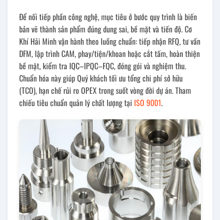
Để nối tiếp phần công nghệ, mục tiêu ở bước quy trình là biến
bản vẽ thành sản phẩm đúng dung sai, bề mặt và tiến độ. Cơ
Khí Hải Minh vận hành theo luồng chuẩn: tiếp nhận RFQ, tư vấn
DFM, lập trình CAM, phay/tiện/khoan hoặc cắt tấm, hoàn thiện
bề mặt, kiểm tra IQC–IPQC–FQC, đóng gói và nghiệm thu.
Chuẩn hóa này giúp Quý khách tối ưu tổng chi phí sở hữu
(TCO), hạn chế rủi ro OPEX trong suốt vòng đời dự án. Tham
chiếu tiêu chuẩn quản lý chất lượng tại
ISO 9001
.