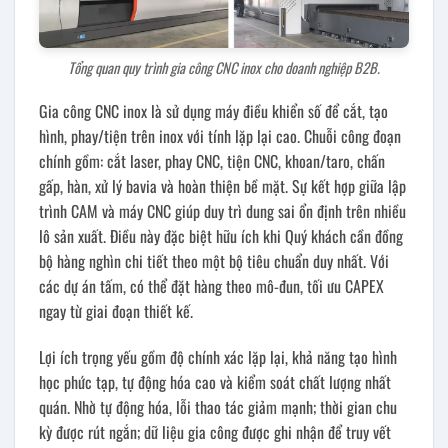
Tổng quan quy trình gia công CNC inox cho doanh nghiệp B2B.
Gia công CNC inox là sử dụng máy điều khiển số để cắt, tạo
hình, phay/tiện trên inox với tính lặp lại cao. Chuỗi công đoạn
chính gồm: cắt laser, phay CNC, tiện CNC, khoan/taro, chấn
gấp, hàn, xử lý bavia và hoàn thiện bề mặt. Sự kết hợp giữa lập
trình CAM và máy CNC giúp duy trì dung sai ổn định trên nhiều
lô sản xuất. Điều này đặc biệt hữu ích khi Quý khách cần đồng
bộ hàng nghìn chi tiết theo một bộ tiêu chuẩn duy nhất. Với
các dự án tấm, có thể đặt hàng theo mô-đun, tối ưu CAPEX
ngay từ giai đoạn thiết kế.
Lợi ích trọng yếu gồm độ chính xác lặp lại, khả năng tạo hình
học phức tạp, tự động hóa cao và kiểm soát chất lượng nhất
quán. Nhờ tự động hóa, lỗi thao tác giảm mạnh; thời gian chu
kỳ được rút ngắn; dữ liệu gia công được ghi nhận để truy vết