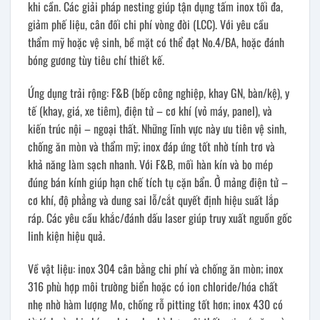
khi cần. Các giải pháp nesting giúp tận dụng tấm inox tối đa,
giảm phế liệu, cân đối chi phí vòng đời (LCC). Với yêu cầu
thẩm mỹ hoặc vệ sinh, bề mặt có thể đạt No.4/BA, hoặc đánh
bóng gương tùy tiêu chí thiết kế.
Ứng dụng trải rộng: F&B (bếp công nghiệp, khay GN, bàn/kệ), y
tế (khay, giá, xe tiêm), điện tử – cơ khí (vỏ máy, panel), và
kiến trúc nội – ngoại thất. Những lĩnh vực này ưu tiên vệ sinh,
chống ăn mòn và thẩm mỹ; inox đáp ứng tốt nhờ tính trơ và
khả năng làm sạch nhanh. Với F&B, mối hàn kín và bo mép
đúng bán kính giúp hạn chế tích tụ cặn bẩn. Ở mảng điện tử –
cơ khí, độ phẳng và dung sai lỗ/cắt quyết định hiệu suất lắp
ráp. Các yêu cầu khắc/đánh dấu laser giúp truy xuất nguồn gốc
linh kiện hiệu quả.
Về vật liệu: inox 304 cân bằng chi phí và chống ăn mòn; inox
316 phù hợp môi trường biển hoặc có ion chloride/hóa chất
nhẹ nhờ hàm lượng Mo, chống rỗ pitting tốt hơn; inox 430 có