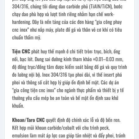
304/316, chúng tôi dùng dao carbide phủ (TiAlN/TiCN), bước
chạy dao phù hợp và lượt tinh riêng nhằm hạn chế work-
hardening. Đây là nền tảng của các đơn hàng “gia công phay
cnc inox” như nắp máy, plate đồ gá và thân vỏ cơ khí có tiêu
chuẩn thẩm mỹ.
Tiện CNC
phát huy thế mạnh ở chi tiết tròn: trục, bích, ống
nối, bạc lót. Dung sai đường kính tham khảo ±0.01–0.03 mm,
độ đồng trục/đồng tâm được kiểm soát bằng đồ gá và quy trình
đo lường nội bộ. Inox 304/316 tạo phoi dài, vì thế insert phá
phoi và thông số cắt hợp lý giúp ổn định bề mặt. Các dự án
“gia công tiện cnc inox” cho ngành thực phẩm và thiết bị y tế
thường yêu cầu mép bo an toàn và bề mặt ổn định sau khử
khuẩn.
Khoan/Taro CNC
quyết định độ chính xác lỗ và độ bền ren.
Kết hợp mũi khoan carbide/cobalt với chu trình peck,
emulsion làm mát áp lực cao giúp tản nhiệt và đẩy phoi, tránh