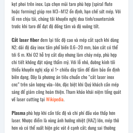
kẹt phoi trên inox. Lựa chọn mũi taro phù hợp (spiral flute
hoặc forming) giúp ren M3–M12 ổn định, hạn chế sứt mép. Với
lỗ ren chịu tải, chúng tôi khuyến nghị doa tinh/countersink
trước khi taro để đạt độ đồng tâm và độ vuông tốt.
Cắt laser fiber
đem lại tốc độ cao và mép cắt sạch khi dùng
N2; dải độ dày inox tấm phổ biến 0.6–20 mm, bàn cắt có thể
tới 6 m. Khí O2 hỗ trợ cắt dày nhưng làm cháy mép, phù hợp
chi tiết không đặt nặng thẩm mỹ. Với lỗ nhỏ, đường kính tối
thiểu khuyến nghị xấp xỉ 1× chiều dày tấm để đảm bảo ổn định
biên dạng. Đây là phương án tiêu chuẩn cho “cắt laser inox
cnc” trên sản lượng vừa–lớn, đặc biệt khi Quý khách cần mép
sáng để giảm công hoàn thiện. Tham khảo khái niệm tổng quát
về laser cutting tại
Wikipedia
.
Plasma
phù hợp khi cần tốc độ và chi phí đầu vào thấp hơn
laser. Nhược điểm là vùng ảnh hưởng nhiệt (HAZ) lớn, mép thô
hơn và có thể xuất hiện góc vát ở cạnh cắt; dung sai thường