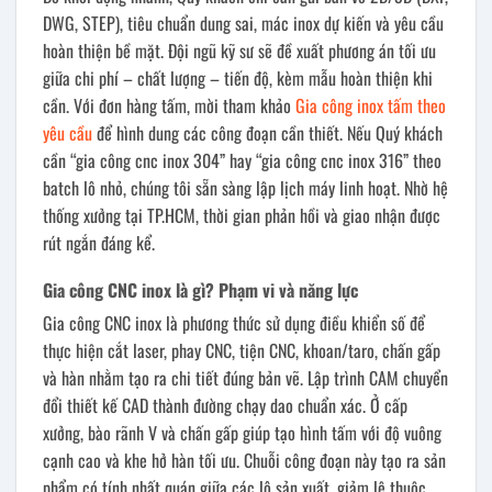
DWG, STEP), tiêu chuẩn dung sai, mác inox dự kiến và yêu cầu
hoàn thiện bề mặt. Đội ngũ kỹ sư sẽ đề xuất phương án tối ưu
giữa chi phí – chất lượng – tiến độ, kèm mẫu hoàn thiện khi
cần. Với đơn hàng tấm, mời tham khảo
Gia công inox tấm theo
yêu cầu
để hình dung các công đoạn cần thiết. Nếu Quý khách
cần “gia công cnc inox 304” hay “gia công cnc inox 316” theo
batch lô nhỏ, chúng tôi sẵn sàng lập lịch máy linh hoạt. Nhờ hệ
thống xưởng tại TP.HCM, thời gian phản hồi và giao nhận được
rút ngắn đáng kể.
Gia công CNC inox là gì? Phạm vi và năng lực
Gia công CNC inox là phương thức sử dụng điều khiển số để
thực hiện cắt laser, phay CNC, tiện CNC, khoan/taro, chấn gấp
và hàn nhằm tạo ra chi tiết đúng bản vẽ. Lập trình CAM chuyển
đổi thiết kế CAD thành đường chạy dao chuẩn xác. Ở cấp
xưởng, bào rãnh V và chấn gấp giúp tạo hình tấm với độ vuông
cạnh cao và khe hở hàn tối ưu. Chuỗi công đoạn này tạo ra sản
phẩm có tính nhất quán giữa các lô sản xuất, giảm lệ thuộc