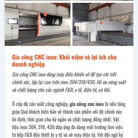
Gia công CNC inox: Khái niệm và lợi ích cho
doanh nghiệp
Gia công CNC inox dùng máy điều khiển số để tạo chi tiết
chính xác, lặp lại cao trên inox 304/316/430, tối ưu năng suất
và chất lượng cho các ngành F&B, y tế, điện tử, cơ khí.
Ở cấp độ sản xuất công nghiệp,
gia công cnc inox
là nền tảng
giúp Quý khách biến bản vẽ thành sản phẩm với độ chính xác
ổn định, thời gian chu kỳ ngắn và chất lượng đồng nhất. Vật
liệu inox 304, 316, 430 đáp ứng đa dạng môi trường làm việc
từ bếp F&B đến thiết bị y tế và vỏ máy điện tử. Với đội ngũ kỹ