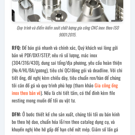
Quy trình và điểm kiểm soát chất lượng gia công CNC inox theo ISO
9001:2015.
RFQ:
Để báo giá nhanh và chính xác, Quý khách vui lòng gửi
bản vẽ PDF/DXF/STEP, nêu rõ số lượng, mác inox
(304/316/430), dung sai tổng/địa phương, yêu cầu hoàn thiện
(No.4/HL/BA/gương), tiêu chí QC/đóng gói và deadline. Với chi
tiết ống, đề nghị kèm chiều dày, tiêu chuẩn ren/hàn để chúng
tôi căn đồ gá và quy trình phù hợp (tham khảo
Gia công ống
inox theo bản vẽ
). Nếu là chi tiết tấm, có thể đính kèm file
nesting mong muốn để tối ưu vật tư.
DFM:
Ở bước thiết kế cho sản xuất, chúng tôi tối ưu bán kính
bo theo hệ dao, chuẩn hóa lỗ/ren theo catalog dụng cụ, và
khuyến nghị khe hở gấp để hạn chế nứt mép. Giảm số lần gá