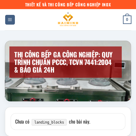
Bỏ
THIẾT KẾ VÀ THI CÔNG BẾP CÔNG NGHIỆP INOX
qua
nội
0
dung
THI CÔNG BẾP GA CÔNG NGHIỆP: QUY
TRÌNH CHUẨN PCCC, TCVN 7441:2004
& BÁO GIÁ 24H
Chưa có
cho bài này.
landing_blocks