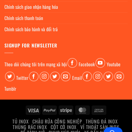
Chính sách giao nhận hàng hóa
Chính sách thanh toán
Chính sách bảo hành và đổi trả
SIGNUP FOR NEWSLETTER
Theo dỏi chúng tôi trên mạng xã hội
Facebook
Youtube
Twitter
Email
Tumblr
Visa
PayPal
Stripe
MasterCard
Cash
On
TỦ INOX
CHẬU RỬA CÔNG NGHIỆP
THÙNG ĐÁ INOX
Delivery
THÙNG RÁC INOX
CỘT CỜ INOX
VỈ THOÁT SÀN INOX