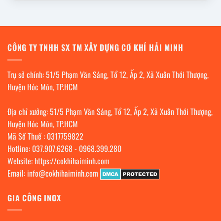
CÔNG TY TNHH SX TM XÂY DỰNG CƠ KHÍ HẢI MINH
Trụ sở chính: 51/5 Phạm Văn Sáng, Tổ 12, Ấp 2, Xã Xuân Thới Thượng,
Huyện Hóc Môn, TP.HCM
Địa chỉ xưởng: 51/5 Phạm Văn Sáng, Tổ 12, Ấp 2, Xã Xuân Thới Thượng,
Huyện Hóc Môn, TP.HCM
Mã Số Thuế : 0317759822
Hotline:
037.907.6268
-
0968.399.280
Website:
https://cokhihaiminh.com
Email:
info@cokhihaiminh.com
GIA CÔNG INOX