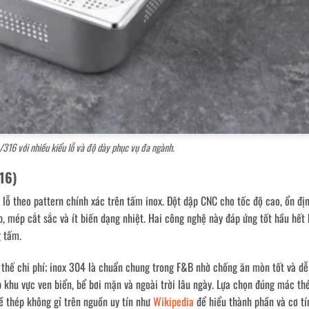
316 với nhiều kiểu lỗ và độ dày phục vụ đa ngành.
316)
 lỗ theo pattern chính xác trên tấm inox. Đột dập CNC cho tốc độ cao, ổn đị
tạp, mép cắt sắc và ít biến dạng nhiệt. Hai công nghệ này đáp ứng tốt hầu hết
g tấm.
 thế chi phí; inox 304 là chuẩn chung trong F&B nhờ chống ăn mòn tốt và dễ 
p khu vực ven biển, bể bơi mặn và ngoài trời lâu ngày. Lựa chọn đúng mác th
về thép không gỉ trên nguồn uy tín như
Wikipedia
để hiểu thành phần và cơ tí