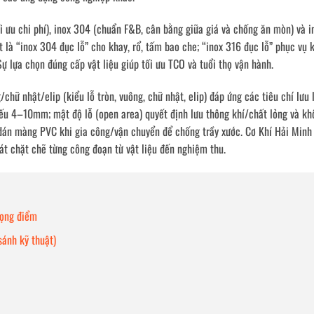
i ưu chi phí), inox 304 (chuẩn F&B, cân bằng giữa giá và chống ăn mòn) và 
t là “inox 304 đục lỗ” cho khay, rổ, tấm bao che; “inox 316 đục lỗ” phục vụ 
ự lựa chọn đúng cấp vật liệu giúp tối ưu TCO và tuổi thọ vận hành.
hữ nhật/elip (kiểu lỗ tròn, vuông, chữ nhật, elip) đáp ứng các tiêu chí lưu
ếu 4–10mm; mật độ lỗ (open area) quyết định lưu thông khí/chất lỏng và kh
 dán màng PVC khi gia công/vận chuyển để chống trầy xước. Cơ Khí Hải Minh
át chặt chẽ từng công đoạn từ vật liệu đến nghiệm thu.
rọng điểm
sánh kỹ thuật)