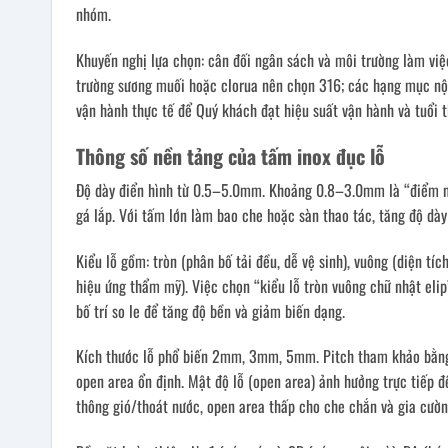
nhóm.
Khuyến nghị lựa chọn: cân đối ngân sách và môi trường làm việ
trường sương muối hoặc clorua nên chọn 316; các hạng mục nội 
vận hành thực tế để Quý khách đạt hiệu suất vận hành và tuổi
Thông số nền tảng của tấm inox đục lỗ
Độ dày điển hình từ 0.5–5.0mm. Khoảng 0.8–3.0mm là “điểm ngọ
gá lắp. Với tấm lớn làm bao che hoặc sàn thao tác, tăng độ dà
Kiểu lỗ gồm: tròn (phân bố tải đều, dễ vệ sinh), vuông (diện tíc
hiệu ứng thẩm mỹ). Việc chọn “kiểu lỗ tròn vuông chữ nhật el
bố trí so le để tăng độ bền và giảm biến dạng.
Kích thước lỗ phổ biến 2mm, 3mm, 5mm. Pitch tham khảo bằng 
open area ổn định. Mật độ lỗ (open area) ảnh hưởng trực tiếp đ
thông gió/thoát nước, open area thấp cho che chắn và gia cườn