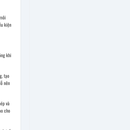
 môi
ều kiện
õng khi
g, tạo
lỗ nên
mép và
ao cho