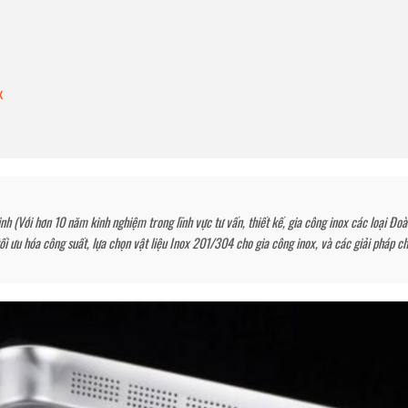
x
 (Với hơn 10 năm kinh nghiệm trong lĩnh vực tư vấn, thiết kế, gia công inox các loại Đo
i ưu hóa công suất, lựa chọn vật liệu Inox 201/304 cho gia công inox, và các giải pháp c