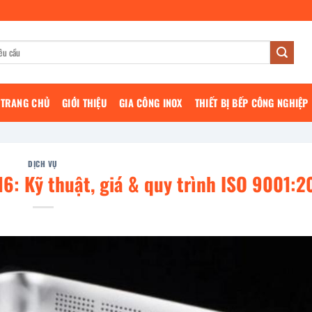
TRANG CHỦ
GIỚI THIỆU
GIA CÔNG INOX
THIẾT BỊ BẾP CÔNG NGHIỆP
DỊCH VỤ
6: Kỹ thuật, giá & quy trình ISO 9001:2