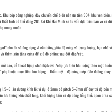
c. Khu bếp công nghiệp, dây chuyền chế biến nên ưu tiên 304; khu ven biển,
thất tĩnh có thể dùng 201. Cơ Khí Hải Minh sẽ tư vấn dựa trên bản vẽ và đi
 thọ mong muốn.
t” cho đa số ứng dụng vì cân bằng giữa độ cứng và trọng lượng, hạn chế v
y và thêm gân tăng cứng để giữ độ phẳng sau đột dập/cắt.
h mở cao, dễ thoát liệu), chữ nhật/oval/elip (ưu tiên lưu lượng theo một hướn
ip” phụ thuộc mục tiêu: lưu lượng – thẩm mỹ – độ cứng mép. Các đường chạy 
1.5–3 lần đường kính lỗ; ví dụ lỗ 3mm có pitch 5–7mm để duy trì độ bền 
ến lưu thông khí/chất lỏng, khối lượng tấm và độ cứng tổng thể: open area c
g.