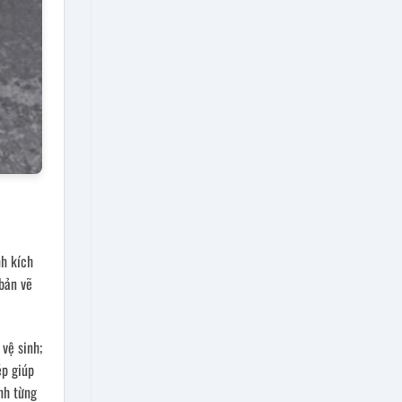
nh kích
 bản vẽ
vệ sinh;
ép giúp
nh từng