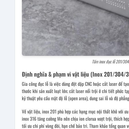
Tấm inox đục lỗ 201/304/
Định nghĩa & phạm vi vật liệu (Inox 201/304/
Gia công đục lỗ là việc dùng đột dập CNC hoặc cắt laser để tạo
thước khi sản xuất loạt lớn; cắt laser nổi trội ở chi tiết phức 
kỹ thuật yêu cầu mật độ lỗ (open area), dung sai lỗ và độ phẳn
Về vật liệu, inox 201 phù hợp các hạng mục nội thất khô với ưu
inox 316 tăng cường Mo nên chịu ion clorua vượt trội, thích hợ
tối ưu chi phí vòng đời, hạn chế bảo trì. Tham khảo tổng quan 