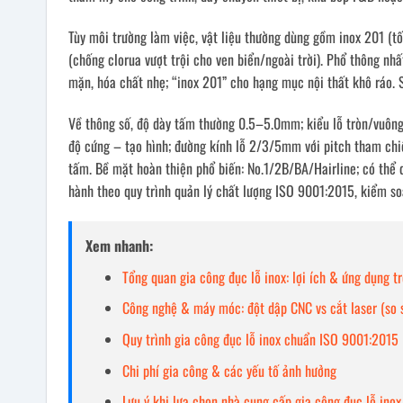
Tùy môi trường làm việc, vật liệu thường dùng gồm inox 201 (tố
(chống clorua vượt trội cho ven biển/ngoài trời). Phổ thông nhấ
mặn, hóa chất nhẹ; “inox 201” cho hạng mục nội thất khô ráo. S
Về thông số, độ dày tấm thường 0.5–5.0mm; kiểu lỗ tròn/vuông/c
độ cứng – tạo hình; đường kính lỗ 2/3/5mm với pitch tham chi
tấm. Bề mặt hoàn thiện phổ biến: No.1/2B/BA/Hairline; có thể
hành theo quy trình quản lý chất lượng ISO 9001:2015, kiểm so
Xem nhanh:
Tổng quan gia công đục lỗ inox: lợi ích & ứng dụng t
Công nghệ & máy móc: đột dập CNC vs cắt laser (so 
Quy trình gia công đục lỗ inox chuẩn ISO 9001:2015
Chi phí gia công & các yếu tố ảnh hưởng
Lưu ý khi lựa chọn nhà cung cấp gia công đục lỗ inox