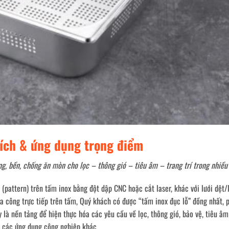
i ích & ứng dụng trọng điểm
g, bền, chống ăn mòn cho lọc – thông gió – tiêu âm – trang trí trong nhiều
 (pattern) trên tấm inox bằng đột dập CNC hoặc cắt laser, khác với lưới dệt/
ia công trực tiếp trên tấm, Quý khách có được “tấm inox đục lỗ” đồng nhất, 
y là nền tảng để hiện thực hóa các yêu cầu về lọc, thông gió, bảo vệ, tiêu âm
c các ứng dụng công nghiệp khác.