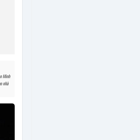
àn Minh
ho nhà