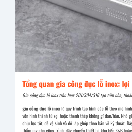
Tổng quan gia công đục lỗ inox: lợ
Gia công đục lỗ inox trên Inox 201/304/316 tạo tấm nhẹ, thoán
gia công đục lỗ inox
là quy trình tạo hình các lỗ theo mô hình
vốn hình thành từ sợi hoặc thanh thép không gỉ đan/hàn. Nhờ g
chịu lực tốt, dễ vệ sinh và dễ lắp ghép theo bản vẽ kỹ thuật. Đâ
thẩm mỹ cho công trình, dây chuyền thiết bị, khu bếp F&B hoặ