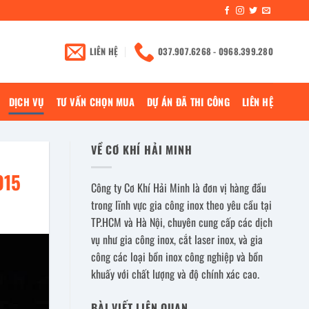
LIÊN HỆ
037.907.6268 - 0968.399.280
DỊCH VỤ
TƯ VẤN CHỌN MUA
DỰ ÁN ĐÃ THI CÔNG
LIÊN HỆ
VỀ CƠ KHÍ HẢI MINH
015
Công ty Cơ Khí Hải Minh là đơn vị hàng đầu
trong lĩnh vực gia công inox theo yêu cầu tại
TP.HCM và Hà Nội, chuyên cung cấp các dịch
vụ như gia công inox, cắt laser inox, và gia
công các loại bồn inox công nghiệp và bồn
khuấy với chất lượng và độ chính xác cao.
BÀI VIẾT LIÊN QUAN