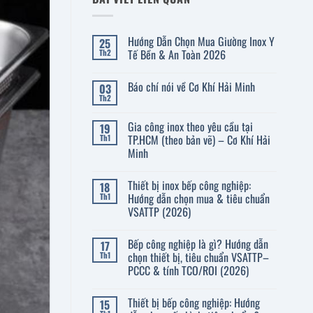
Hướng Dẫn Chọn Mua Giường Inox Y
25
Tế Bền & An Toàn 2026
Th2
Không
có
Báo chí nói về Cơ Khí Hải Minh
03
bình
luận
Th2
Không
ở
có
Hướng
bình
Dẫn
Gia công inox theo yêu cầu tại
19
luận
Chọn
ở
TP.HCM (theo bản vẽ) – Cơ Khí Hải
Th1
Mua
Báo
Giường
Minh
chí
Inox
nói
Không
Y
về
có
Tế
Cơ
Thiết bị inox bếp công nghiệp:
18
bình
Bền
Khí
luận
&
Hướng dẫn chọn mua & tiêu chuẩn
Th1
Hải
ở
An
VSATTP (2026)
Minh
Gia
Toàn
công
2026
Không
inox
có
theo
Bếp công nghiệp là gì? Hướng dẫn
17
bình
yêu
luận
chọn thiết bị, tiêu chuẩn VSATTP–
Th1
cầu
ở
tại
PCCC & tính TCO/ROI (2026)
Thiết
TP.HCM
bị
(theo
Không
inox
bản
có
bếp
Thiết bị bếp công nghiệp: Hướng
15
vẽ)
bình
công
–
luận