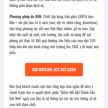
không gián đoạn dịch vụ.
Phương pháp đo ROI:
Thiết lập bảng tính gồm CAPEX ban
đầu + chi phí bảo trì 5 năm (sơn, vật tư, nhân công, downtime)
cho từng phương án: sắt sơn tĩnh điện, nhôm, gỗ và inox. Cập
nhật tần suất vệ sinh, môi trường, tần suất sử dụng để mô
phỏng sát thực tế. Kết quả thường cho thấy cửa inox đạt TCO
thấp hơn khi vận hành trong môi trường ẩm, F&B, y tế hoặc ven
biển.
GỌI HOTLINE: 037.907.6268
Nếu Quý khách muốn một bản tổng hợp siêu ngắn để nắm ý
chính trước khi ra quyết định, phần “Điểm Nổi Bật Chính Cần
Ghi Nhớ” ngay sau đây sẽ hệ thống lại các lợi ích, thông số và
cam kết then chốt.