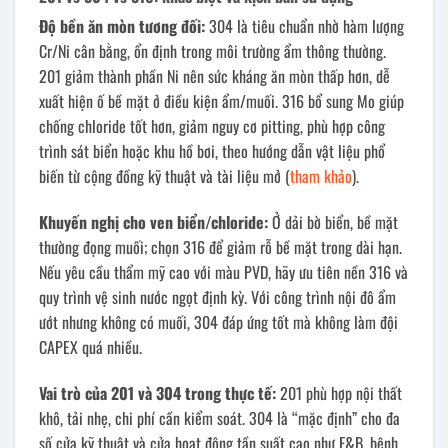
Độ bền ăn mòn tương đối:
304 là tiêu chuẩn nhờ hàm lượng
Cr/Ni cân bằng, ổn định trong môi trường ẩm thông thường.
201 giảm thành phần Ni nên sức kháng ăn mòn thấp hơn, dễ
xuất hiện ố bề mặt ở điều kiện ẩm/muối. 316 bổ sung Mo giúp
chống chloride tốt hơn, giảm nguy cơ pitting, phù hợp công
trình sát biển hoặc khu hồ bơi, theo hướng dẫn vật liệu phổ
biến từ cộng đồng kỹ thuật và tài liệu mở (
tham khảo
).
Khuyến nghị cho ven biển/chloride:
Ở dải bờ biển, bề mặt
thường đọng muối; chọn 316 để giảm rỗ bề mặt trong dài hạn.
Nếu yêu cầu thẩm mỹ cao với màu PVD, hãy ưu tiên nền 316 và
quy trình vệ sinh nước ngọt định kỳ. Với công trình nội đô ẩm
ướt nhưng không có muối, 304 đáp ứng tốt mà không làm đội
CAPEX quá nhiều.
Vai trò của 201 và 304 trong thực tế:
201 phù hợp nội thất
khô, tải nhẹ, chi phí cần kiểm soát. 304 là “mặc định” cho đa
số cửa kỹ thuật và cửa hoạt động tần suất cao như F&B, bệnh