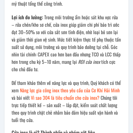
mỹ thuật tổng thể công trình.
Lợi ích đo lường:
Trong môi trường ẩm hoặc sát khu vực rửa
– rửa chén/kho sơ chế, cửa inox giúp giảm chi phí bảo trì ước
đạt 30–50% so với cửa sắt sơn tĩnh điện, nhờ loại bỏ sơn lại
và giảm thời gian vệ sinh. Mức tiết kiệm thực tế phụ thuộc tần
suất sử dụng, môi trường và quy trình bảo dưỡng tại chỗ. Góc
nhìn tài chính: CAPEX cao hơn ban đầu nhưng TCO và LCC thấp
hơn trong chu kỳ 5–10 năm, mang lại
ROI cửa inox
tích cực
cho chủ đầu tư.
Để tham khảo thêm về năng lực và quy trình, Quý khách có thể
xem
Năng lực gia công inox theo yêu cầu của Cơ Khí Hải Minh
và bài viết
Vì sao 304 là tiêu chuẩn cho cửa inox?
Chúng tôi
trực tiếp thiết kế – sản xuất – lắp đặt, kiểm soát chất lượng
theo quy trình chặt chẽ nhằm bảo đảm hiệu suất vận hành và
tuổi thọ cửa.
Cửa inox là gì? Thành phần và nhóm vật liệu