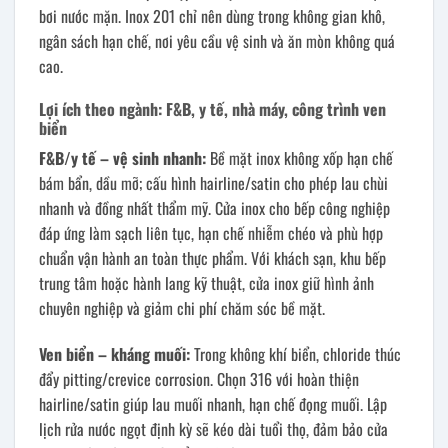
bơi nước mặn. Inox 201 chỉ nên dùng trong không gian khô,
ngân sách hạn chế, nơi yêu cầu vệ sinh và ăn mòn không quá
cao.
Lợi ích theo ngành: F&B, y tế, nhà máy, công trình ven
biển
F&B/y tế – vệ sinh nhanh:
Bề mặt inox không xốp hạn chế
bám bẩn, dầu mỡ; cấu hình hairline/satin cho phép lau chùi
nhanh và đồng nhất thẩm mỹ. Cửa inox cho bếp công nghiệp
đáp ứng làm sạch liên tục, hạn chế nhiễm chéo và phù hợp
chuẩn vận hành an toàn thực phẩm. Với khách sạn, khu bếp
trung tâm hoặc hành lang kỹ thuật, cửa inox giữ hình ảnh
chuyên nghiệp và giảm chi phí chăm sóc bề mặt.
Ven biển – kháng muối:
Trong không khí biển, chloride thúc
đẩy pitting/crevice corrosion. Chọn 316 với hoàn thiện
hairline/satin giúp lau muối nhanh, hạn chế đọng muối. Lập
lịch rửa nước ngọt định kỳ sẽ kéo dài tuổi thọ, đảm bảo cửa