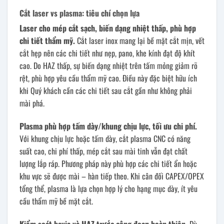
Cắt laser vs plasma: tiêu chí chọn lựa
Laser cho mép cắt sạch, biến dạng nhiệt thấp, phù hợp
chi tiết thẩm mỹ.
Cắt laser inox mang lại bề mặt cắt mịn, vết
cắt hẹp nên các chi tiết như nẹp, pano, khe kính đạt độ khít
cao. Do HAZ thấp, sự biến dạng nhiệt trên tấm mỏng giảm rõ
rệt, phù hợp yêu cầu thẩm mỹ cao. Điều này đặc biệt hữu ích
khi Quý khách cần các chi tiết sau cắt gần như không phải
mài phá.
Plasma phù hợp tấm dày/khung chịu lực, tối ưu chi phí.
Với khung chịu lực hoặc tấm dày, cắt plasma CNC có năng
suất cao, chi phí thấp, mép cắt sau mài tinh vẫn đạt chất
lượng lắp ráp. Phương pháp này phù hợp các chi tiết ẩn hoặc
khu vực sẽ được mài – hàn tiếp theo. Khi cân đối CAPEX/OPEX
tổng thể, plasma là lựa chọn hợp lý cho hạng mục dày, ít yêu
cầu thẩm mỹ bề mặt cắt.