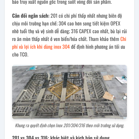
bảo truy xuất nguồn gốc trong suốt vòng đời sản phẩm.
Cân đối ngân sách:
201 có chi phí thấp nhất nhưng biên độ
chịu môi trường hạn chế; 304 cao hơn song tiết kiệm OPEX
nhờ tuổi thọ và vệ sinh dễ dàng; 316 CAPEX cao nhất, bù lại rủi
ro ăn mòn thấp nhất ở ven biển/hóa chất. Tham khảo thêm
Chi
phí và lợi ích khi dùng inox 304
để định hình phương án tối ưu
cho TCO.
Khung ra quyết định chọn Inox 201/304/316 theo môi trường sử dụng.
201 vs 304 vs 316: khác biệt và kịch bản sử dụng