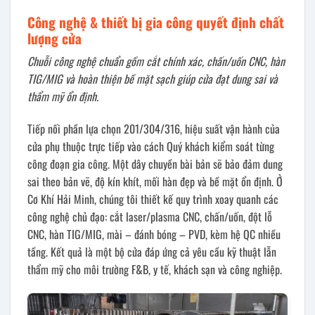
Công nghệ & thiết bị gia công quyết định chất
lượng cửa
Chuỗi công nghệ chuẩn gồm cắt chính xác, chấn/uốn CNC, hàn
TIG/MIG và hoàn thiện bề mặt sạch giúp cửa đạt dung sai và
thẩm mỹ ổn định.
Tiếp nối phần lựa chọn 201/304/316, hiệu suất vận hành của
cửa phụ thuộc trực tiếp vào cách Quý khách kiểm soát từng
công đoạn gia công. Một dây chuyền bài bản sẽ bảo đảm dung
sai theo bản vẽ, độ kín khít, mối hàn đẹp và bề mặt ổn định. Ở
Cơ Khí Hải Minh, chúng tôi thiết kế quy trình xoay quanh các
công nghệ chủ đạo: cắt laser/plasma CNC, chấn/uốn, đột lỗ
CNC, hàn TIG/MIG, mài – đánh bóng – PVD, kèm hệ QC nhiều
tầng. Kết quả là một bộ cửa đáp ứng cả yêu cầu kỹ thuật lẫn
thẩm mỹ cho môi trường F&B, y tế, khách sạn và công nghiệp.