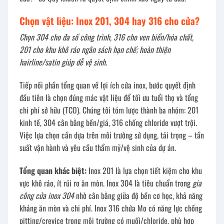
Chọn vật liệu: Inox 201, 304 hay 316 cho cửa?
Chọn 304 cho đa số công trình, 316 cho ven biển/hóa chất,
201 cho khu khô ráo ngân sách hạn chế; hoàn thiện
hairline/satin giúp dễ vệ sinh.
Tiếp nối phần tổng quan về lợi ích cửa inox, bước quyết định
đầu tiên là chọn đúng mác vật liệu để tối ưu tuổi thọ và tổng
chi phí sở hữu (TCO). Chúng tôi tóm lược thành ba nhóm: 201
kinh tế, 304 cân bằng bền/giá, 316 chống chloride vượt trội.
Việc lựa chọn cần dựa trên môi trường sử dụng, tải trọng – tần
suất vận hành và yêu cầu thẩm mỹ/vệ sinh của dự án.
Tổng quan khác biệt:
Inox 201 là lựa chọn tiết kiệm cho khu
vực khô ráo, ít rủi ro ăn mòn. Inox 304 là tiêu chuẩn trong
gia
công cửa inox 304
nhờ cân bằng giữa độ bền cơ học, khả năng
kháng ăn mòn và chi phí. Inox 316 chứa Mo có năng lực chống
pitting/crevice trong môi trường có muối/chloride, phù hợp