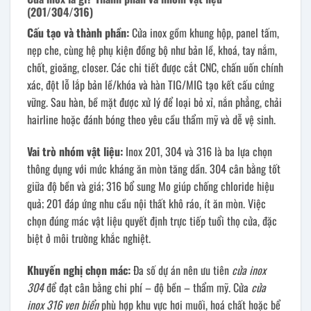
(201/304/316)
Cấu tạo và thành phần:
Cửa inox gồm khung hộp, panel tấm,
nẹp che, cùng hệ phụ kiện đồng bộ như bản lề, khoá, tay nắm,
chốt, gioăng, closer. Các chi tiết được cắt CNC, chấn uốn chính
xác, đột lỗ lắp bản lề/khóa và hàn TIG/MIG tạo kết cấu cứng
vững. Sau hàn, bề mặt được xử lý để loại bỏ xỉ, nắn phẳng, chải
hairline hoặc đánh bóng theo yêu cầu thẩm mỹ và dễ vệ sinh.
Vai trò nhóm vật liệu:
Inox 201, 304 và 316 là ba lựa chọn
thông dụng với mức kháng ăn mòn tăng dần. 304 cân bằng tốt
giữa độ bền và giá; 316 bổ sung Mo giúp chống chloride hiệu
quả; 201 đáp ứng nhu cầu nội thất khô ráo, ít ăn mòn. Việc
chọn đúng mác vật liệu quyết định trực tiếp tuổi thọ cửa, đặc
biệt ở môi trường khắc nghiệt.
Khuyến nghị chọn mác:
Đa số dự án nên ưu tiên
cửa inox
304
để đạt cân bằng chi phí – độ bền – thẩm mỹ. Cửa
cửa
inox 316 ven biển
phù hợp khu vực hơi muối, hoá chất hoặc bể