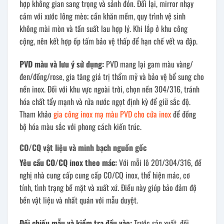
hợp không gian sang trọng và sảnh đón. Đổi lại, mirror nhạy
cảm với xước lông mèo; cần khăn mềm, quy trình vệ sinh
không mài mòn và tần suất lau hợp lý. Khi lắp ở khu công
cộng, nên kết hợp ốp tấm bảo vệ thấp để hạn chế vết va đập.
PVD màu và lưu ý sử dụng:
PVD mang lại gam màu vàng/
đen/đồng/rose, gia tăng giá trị thẩm mỹ và bảo vệ bổ sung cho
nền inox. Đối với khu vực ngoài trời, chọn nền 304/316, tránh
hóa chất tẩy mạnh và rửa nước ngọt định kỳ để giữ sắc độ.
Tham khảo
gia công inox mạ màu PVD cho cửa inox
để đồng
bộ hóa màu sắc với phong cách kiến trúc.
CO/CQ vật liệu và minh bạch nguồn gốc
Yêu cầu CO/CQ inox theo mác:
Với mỗi lô 201/304/316, đề
nghị nhà cung cấp cung cấp CO/CQ inox, thể hiện mác, cơ
tính, tình trạng bề mặt và xuất xứ. Điều này giúp bảo đảm độ
bền vật liệu và nhất quán với mẫu duyệt.
Đối chiếu mẫu và kiểm tra đầu vào:
Trước sản xuất, đối