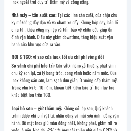
inox ngoài trời duy trì thẩm mỹ và công năng.
Nhà máy – tần suất cao:
Tại các line sản xuất, cửa chịu chu
kỳ mở/đóng dày đặc và va chạm xe đẩy. Khung hộp dày, bản lề
chịu tải, khóa công nghiệp và tấm bảo vệ chân cửa giúp ổn
định vận hành. Điều này giảm downtime, tăng hiệu suất vận
hành của khu vực cửa ra vào.
ROI & TCO: vì sao cửa inox tối ưu chi phí vòng đời
So sánh chi phí bảo trì:
Cửa sắt/nhôm/gỗ thường phát sinh
chu kỳ sơn lại, xử lý bong tróc, cong vênh hoặc nấm mốc. Cửa
inox không cần sơn, làm sạch đơn giản, ít xuống cấp thẩm mỹ.
Trong chu kỳ 5–10 năm, khoản tiết kiệm bảo trì tích luỹ tạo
khác biệt lớn trên TCO.
Loại bỏ sơn – giữ thẩm mỹ:
Không có lớp sơn, Quý khách
tránh được chi phí vật tư, nhân công và mùi sơn ảnh hưởng vận
hành. Bề mặt inox giữ màu đồng nhất, không phai, giảm rủi ro
xước lộ nền. Nhờ đó,
ROI cửa inox
cải thiện nhờ giảm OPEX và