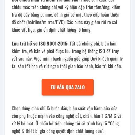
chiếu mác trên chứng chỉ với ký hiệu dập trên tấm/ống, kiểm
tra độ dày bằng panme, đánh giá bề mặt theo cấp hoàn thiện
đã chốt (hairline/mirror/PVD). Các bước này giảm rủi ro sai
khác vật liệu, giữ ổn định chất lượng lô hàng.
Lưu trữ hồ sơ ISO 9001:2015:
Tất cả chứng chỉ, biên bản
kiểm tra, và bản vẽ phải được lưu trong hệ thống ISO để truy
vết sau này. Việc minh bạch nguồn gốc giúp Quý khách quản lý
tài sản tốt hơn và rút ngắn thời gian bảo hành, bảo trì khi cần.
TƯ VẤN QUA ZALO
Chọn đúng mác chỉ là bước đầu; hiệu suất vận hành của cửa
còn phụ thuộc mạnh vào công nghệ cắt, chấn, hàn TIG/MIG và
xử lý bề mặt. Ở phần kế tiếp, chúng tôi sẽ trình bày rõ “Công
nghệ & thiết bị gia công quyết định chất lượng cửa”.