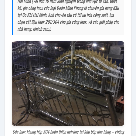
Hải Minh (Với hơn 10 năm kinh nghiệm trong lĩnh vực tư vấn, thiết
kế, gia công inox các loại Đoàn Minh Phong là chuyên gia hàng đầu
tại Cơ Khí Hải Minh. Anh chuyên sâu về tối ưu hóa công suất, lựa
chọn vật liệu Inox 201/304 cho gia công inox, và các giải pháp cho
nhà hàng, khách sạn.).
Cửa inox khung hộp 304 hoàn thiện hairline tại khu bếp nhà hàng – chống