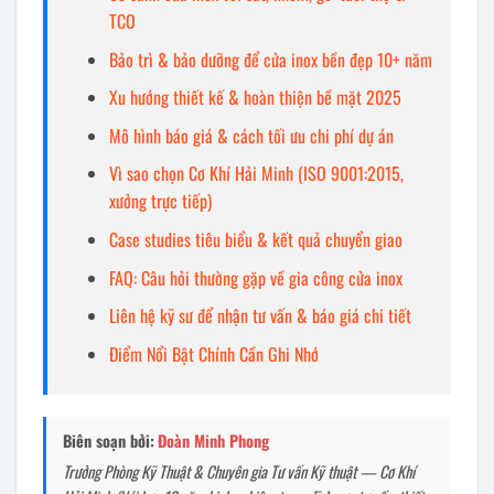
TCO
Bảo trì & bảo dưỡng để cửa inox bền đẹp 10+ năm
Xu hướng thiết kế & hoàn thiện bề mặt 2025
Mô hình báo giá & cách tối ưu chi phí dự án
Vì sao chọn Cơ Khí Hải Minh (ISO 9001:2015,
xưởng trực tiếp)
Case studies tiêu biểu & kết quả chuyển giao
FAQ: Câu hỏi thường gặp về gia công cửa inox
Liên hệ kỹ sư để nhận tư vấn & báo giá chi tiết
Điểm Nổi Bật Chính Cần Ghi Nhớ
Biên soạn bởi:
Đoàn Minh Phong
Trưởng Phòng Kỹ Thuật & Chuyên gia Tư vấn Kỹ thuật — Cơ Khí