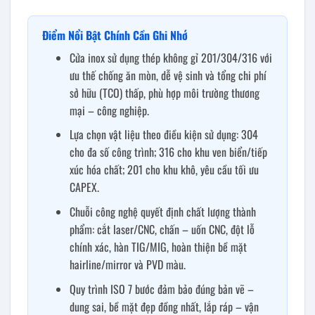
Điểm Nổi Bật Chính Cần Ghi Nhớ
Cửa inox sử dụng thép không gỉ 201/304/316 với
ưu thế chống ăn mòn, dễ vệ sinh và tổng chi phí
sở hữu (TCO) thấp, phù hợp môi trường thương
mại – công nghiệp.
Lựa chọn vật liệu theo điều kiện sử dụng: 304
cho đa số công trình; 316 cho khu ven biển/tiếp
xúc hóa chất; 201 cho khu khô, yêu cầu tối ưu
CAPEX.
Chuỗi công nghệ quyết định chất lượng thành
phẩm: cắt laser/CNC, chấn – uốn CNC, đột lỗ
chính xác, hàn TIG/MIG, hoàn thiện bề mặt
hairline/mirror và PVD màu.
Quy trình ISO 7 bước đảm bảo đúng bản vẽ –
dung sai, bề mặt đẹp đồng nhất, lắp ráp – vận