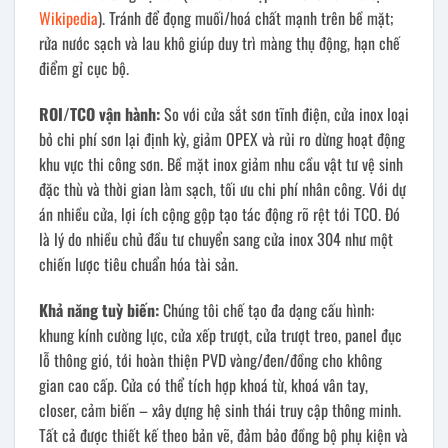
Wikipedia
). Tránh để đọng muối/hoá chất mạnh trên bề mặt;
rửa nước sạch và lau khô giúp duy trì màng thụ động, hạn chế
điểm gỉ cục bộ.
ROI/TCO vận hành:
So với cửa sắt sơn tĩnh điện, cửa inox loại
bỏ chi phí sơn lại định kỳ, giảm OPEX và rủi ro dừng hoạt động
khu vực thi công sơn. Bề mặt inox giảm nhu cầu vật tư vệ sinh
đặc thù và thời gian làm sạch, tối ưu chi phí nhân công. Với dự
án nhiều cửa, lợi ích cộng gộp tạo tác động rõ rệt tới TCO. Đó
là lý do nhiều chủ đầu tư chuyển sang cửa inox 304 như một
chiến lược tiêu chuẩn hóa tài sản.
Khả năng tuỳ biến:
Chúng tôi chế tạo đa dạng cấu hình:
khung kính cường lực, cửa xếp trượt, cửa trượt treo, panel đục
lỗ thông gió, tới hoàn thiện PVD vàng/đen/đồng cho không
gian cao cấp. Cửa có thể tích hợp khoá từ, khoá vân tay,
closer, cảm biến – xây dựng hệ sinh thái truy cập thông minh.
Tất cả được thiết kế theo bản vẽ, đảm bảo đồng bộ phụ kiện và