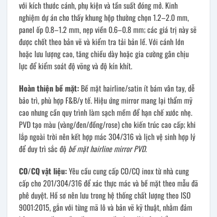
với kích thước cánh, phụ kiện và tần suất đóng mở. Kinh
nghiệm dự án cho thấy khung hộp thường chọn 1.2–2.0 mm,
panel ốp 0.8–1.2 mm, nẹp viền 0.6–0.8 mm; các giá trị này sẽ
được chốt theo bản vẽ và kiểm tra tải bản lề. Với cánh lớn
hoặc lưu lượng cao, tăng chiều dày hoặc gia cường gân chịu
lực để kiểm soát độ võng và độ kín khít.
Hoàn thiện bề mặt:
Bề mặt hairline/satin ít bám vân tay, dễ
bảo trì, phù hợp F&B/y tế. Hiệu ứng mirror mang lại thẩm mỹ
cao nhưng cần quy trình làm sạch mềm để hạn chế xước nhẹ.
PVD tạo màu (vàng/đen/đồng/rose) cho kiến trúc cao cấp; khi
lắp ngoài trời nên kết hợp mác 304/316 và lịch vệ sinh hợp lý
để duy trì sắc độ
bề mặt hairline mirror PVD
.
CO/CQ vật liệu:
Yêu cầu cung cấp CO/CQ inox từ nhà cung
cấp cho 201/304/316 để xác thực mác và bề mặt theo mẫu đã
phê duyệt. Hồ sơ nên lưu trong hệ thống chất lượng theo ISO
9001:2015, gắn với từng mã lô và bản vẽ kỹ thuật, nhằm đảm