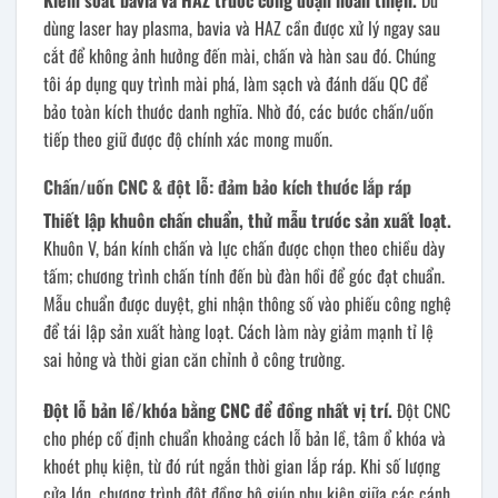
Kiểm soát bavia và HAZ trước công đoạn hoàn thiện.
Dù
dùng laser hay plasma, bavia và HAZ cần được xử lý ngay sau
cắt để không ảnh hưởng đến mài, chấn và hàn sau đó. Chúng
tôi áp dụng quy trình mài phá, làm sạch và đánh dấu QC để
bảo toàn kích thước danh nghĩa. Nhờ đó, các bước chấn/uốn
tiếp theo giữ được độ chính xác mong muốn.
Chấn/uốn CNC & đột lỗ: đảm bảo kích thước lắp ráp
Thiết lập khuôn chấn chuẩn, thử mẫu trước sản xuất loạt.
Khuôn V, bán kính chấn và lực chấn được chọn theo chiều dày
tấm; chương trình chấn tính đến bù đàn hồi để góc đạt chuẩn.
Mẫu chuẩn được duyệt, ghi nhận thông số vào phiếu công nghệ
để tái lập sản xuất hàng loạt. Cách làm này giảm mạnh tỉ lệ
sai hỏng và thời gian căn chỉnh ở công trường.
Đột lỗ bản lề/khóa bằng CNC để đồng nhất vị trí.
Đột CNC
cho phép cố định chuẩn khoảng cách lỗ bản lề, tâm ổ khóa và
khoét phụ kiện, từ đó rút ngắn thời gian lắp ráp. Khi số lượng
cửa lớn, chương trình đột đồng bộ giúp phụ kiện giữa các cánh