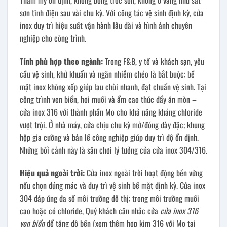
sơn tĩnh điện sau vài chu kỳ. Với công tác vệ sinh định kỳ, cửa
inox duy trì hiệu suất vận hành lâu dài và hình ảnh chuyên
nghiệp cho công trình.
Tính phù hợp theo ngành:
Trong F&B, y tế và khách sạn, yêu
cầu vệ sinh, khử khuẩn và ngăn nhiễm chéo là bắt buộc; bề
mặt inox không xốp giúp lau chùi nhanh, đạt chuẩn vệ sinh. Tại
công trình ven biển, hơi muối và ẩm cao thúc đẩy ăn mòn –
cửa inox 316 với thành phần Mo cho khả năng kháng chloride
vượt trội. Ở nhà máy, cửa chịu chu kỳ mở/đóng dày đặc; khung
hộp gia cường và bản lề công nghiệp giúp duy trì độ ổn định.
Những bối cảnh này là sân chơi lý tưởng của cửa inox 304/316.
Hiệu quả ngoài trời:
Cửa inox ngoài trời hoạt động bền vững
nếu chọn đúng mác và duy trì vệ sinh bề mặt định kỳ. Cửa inox
304 đáp ứng đa số môi trường đô thị; trong môi trường muối
cao hoặc có chloride, Quý khách cân nhắc cửa
cửa inox 316
ven biển
để tăng độ bền (xem thêm hợp kim 316 với Mo tại