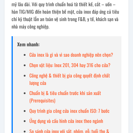
mỹ lâu dài. Với quy trình chuẩn hoá từ thiết kế, cắt – uốn –
hàn TIG/MIG đến hoàn thiện bề mặt, cửa inox đáp ứng cả tiêu
chí kỹ thuật lẫn an toàn vệ sinh trong F&B, y tế, khách sạn và
nhà máy công nghiệp.
Xem nhanh:
Cửa inox là gì và vì sao doanh nghiệp nên chọn?
Chọn vật liệu: Inox 201, 304 hay 316 cho cửa?
Công nghệ & thiết bị gia công quyết định chất
lượng cửa
Chuẩn bị & tiêu chuẩn trước khi sản xuất
(Prerequisites)
Quy trình gia công cửa inox chuẩn ISO: 7 bước
Ứng dụng và cấu hình cửa inox theo ngành
So sánh cửa inox với sắt, nhôm, gỗ: tuổi thọ &