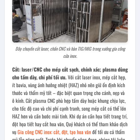
Dây chuyền cắt laser, chấn CNC và hàn TIG/MIG trong xưởng gia công
cửa inox.
Cắt: laser/CNC cho mép cắt sạch, chính xác; plasma dùng
cho tấm dày, chi phí tối ưu.
Với cắt laser inox, mép cắt hẹp,
ít bavia, vùng ảnh hưởng nhiệt (HAZ) nhỏ nên giữ ổn định kích
thước và thẩm mỹ tốt – đặc biệt quan trọng cho cánh, nẹp và
ô kính. Cắt plasma CNC phù hợp tấm dày hoặc khung chịu lực,
cho tốc độ cao và chi phí cạnh tranh, song mép cắt có thể lớn
HAZ hơn và cần bước mài tinh. Khi dự án cần họa tiết trang trí,
đột họa tiết hay cắt hoa văn, Quý khách có thể tham khảo dịch
vụ
Gia công CNC inox: cắt, đột, tạo hoa văn
để tối ưu cả thẩm
mỹ lẫn năng suất. Trước khi chuyển công đoạn, chúng tôi luôn