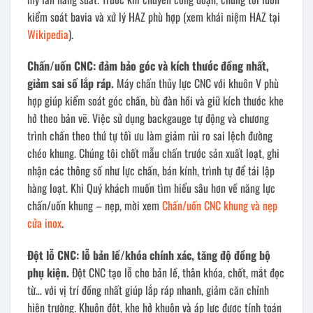
kiểm soát bavia và xử lý HAZ phù hợp (xem khái niệm HAZ tại
Wikipedia
).
Chấn/uốn CNC: đảm bảo góc và kích thước đồng nhất,
giảm sai số lắp ráp.
Máy chấn thủy lực CNC với khuôn V phù
hợp giúp kiểm soát góc chấn, bù đàn hồi và giữ kích thước khe
hở theo bản vẽ. Việc sử dụng backgauge tự động và chương
trình chấn theo thứ tự tối ưu làm giảm rủi ro sai lệch đường
chéo khung. Chúng tôi chốt mẫu chấn trước sản xuất loạt, ghi
nhận các thông số như lực chấn, bán kính, trình tự để tái lập
hàng loạt. Khi Quý khách muốn tìm hiểu sâu hơn về năng lực
chấn/uốn khung – nẹp, mời xem
Chấn/uốn CNC khung và nẹp
cửa inox
.
Đột lỗ CNC: lỗ bản lề/khóa chính xác, tăng độ đồng bộ
phụ kiện.
Đột CNC tạo lỗ cho bản lề, thân khóa, chốt, mắt đọc
từ… với vị trí đồng nhất giúp lắp ráp nhanh, giảm căn chỉnh
hiện trường. Khuôn đột, khe hở khuôn và áp lực được tính toán