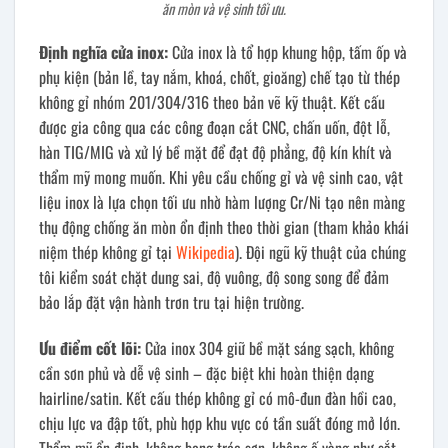
ăn mòn và vệ sinh tối ưu.
Định nghĩa cửa inox:
Cửa inox là tổ hợp khung hộp, tấm ốp và
phụ kiện (bản lề, tay nắm, khoá, chốt, gioăng) chế tạo từ thép
không gỉ nhóm 201/304/316 theo bản vẽ kỹ thuật. Kết cấu
được gia công qua các công đoạn cắt CNC, chấn uốn, đột lỗ,
hàn TIG/MIG và xử lý bề mặt để đạt độ phẳng, độ kín khít và
thẩm mỹ mong muốn. Khi yêu cầu chống gỉ và vệ sinh cao, vật
liệu inox là lựa chọn tối ưu nhờ hàm lượng Cr/Ni tạo nên màng
thụ động chống ăn mòn ổn định theo thời gian (tham khảo khái
niệm thép không gỉ tại
Wikipedia
). Đội ngũ kỹ thuật của chúng
tôi kiểm soát chặt dung sai, độ vuông, độ song song để đảm
bảo lắp đặt vận hành trơn tru tại hiện trường.
Ưu điểm cốt lõi:
Cửa inox 304 giữ bề mặt sáng sạch, không
cần sơn phủ và dễ vệ sinh – đặc biệt khi hoàn thiện dạng
hairline/satin. Kết cấu thép không gỉ có mô-đun đàn hồi cao,
chịu lực va đập tốt, phù hợp khu vực có tần suất đóng mở lớn.
Thẩm mỹ ổn định, không bong tróc sơn, không ố vàng như sắt