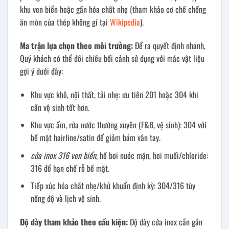
khu ven biển hoặc gần hóa chất nhẹ (tham khảo cơ chế chống
ăn mòn của thép không gỉ tại
Wikipedia
).
Ma trận lựa chọn theo môi trường:
Để ra quyết định nhanh,
Quý khách có thể đối chiếu bối cảnh sử dụng với mác vật liệu
gợi ý dưới đây:
Khu vực khô, nội thất, tải nhẹ: ưu tiên 201 hoặc 304 khi
cần vệ sinh tốt hơn.
Khu vực ẩm, rửa nước thường xuyên (F&B, vệ sinh): 304 với
bề mặt hairline/satin để giảm bám vân tay.
cửa inox 316 ven biển
, hồ bơi nước mặn, hơi muối/chloride:
316 để hạn chế rỗ bề mặt.
Tiếp xúc hóa chất nhẹ/khử khuẩn định kỳ: 304/316 tùy
nồng độ và lịch vệ sinh.
Độ dày tham khảo theo cấu kiện:
Độ dày cửa inox cần gắn