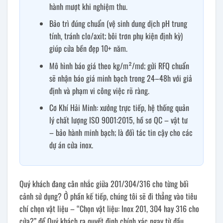
hành mượt khi nghiệm thu.
Bảo trì đúng chuẩn (vệ sinh dung dịch pH trung
tính, tránh clo/axit; bôi trơn phụ kiện định kỳ)
giúp cửa bền đẹp 10+ năm.
Mô hình báo giá theo kg/m²/md; gửi RFQ chuẩn
sẽ nhận báo giá minh bạch trong 24–48h với giả
định và phạm vi công việc rõ ràng.
Cơ Khí Hải Minh: xưởng trực tiếp, hệ thống quản
lý chất lượng ISO 9001:2015, hồ sơ QC – vật tư
– bảo hành minh bạch; là đối tác tin cậy cho các
dự án cửa inox.
Quý khách đang cân nhắc giữa 201/304/316 cho từng bối
cảnh sử dụng? Ở phần kế tiếp, chúng tôi sẽ đi thẳng vào tiêu
chí chọn vật liệu – “Chọn vật liệu: Inox 201, 304 hay 316 cho
cửa?” để Quý khách ra quyết định chính xác ngay từ đầu.