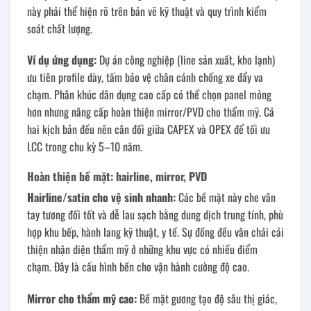
này phải thể hiện rõ trên bản vẽ kỹ thuật và quy trình kiểm
soát chất lượng.
Ví dụ ứng dụng:
Dự án công nghiệp (line sản xuất, kho lạnh)
ưu tiên profile dày, tấm bảo vệ chân cánh chống xe đẩy va
chạm. Phân khúc dân dụng cao cấp có thể chọn panel mỏng
hơn nhưng nâng cấp hoàn thiện mirror/PVD cho thẩm mỹ. Cả
hai kịch bản đều nên cân đối giữa CAPEX và OPEX để tối ưu
LCC trong chu kỳ 5–10 năm.
Hoàn thiện bề mặt: hairline, mirror, PVD
Hairline/satin cho vệ sinh nhanh:
Các bề mặt này che vân
tay tương đối tốt và dễ lau sạch bằng dung dịch trung tính, phù
hợp khu bếp, hành lang kỹ thuật, y tế. Sự đồng đều vân chải cải
thiện nhận diện thẩm mỹ ở những khu vực có nhiều điểm
chạm. Đây là cấu hình bền cho vận hành cường độ cao.
Mirror cho thẩm mỹ cao:
Bề mặt gương tạo độ sâu thị giác,