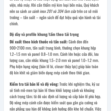
viện, nhà máy. Khi cần thẩm mỹ kim loại bền màu, Quý khách
nên so sánh
so sánh inox 201 và 304 làm cửa
trên cơ sở môi
trường – tần suất – ngân sách để đạt hiệu quả vận hành và tài
chính.
Độ dày và profile khung/tấm theo tải trọng
Đề xuất theo kích thước và tần suất:
Cánh đơn đến
900×2100 mm, tần suất trung bình, thường chọn khung hộp
1.2–1.5 mm và panel 0.8–1.0 mm. Cánh lớn hoặc cửa đôi, lưu
lượng cao, cân nhắc khung 1.5–2.0 mm và panel 1.0–1.2 mm.
Phụ kiện hạng nặng (bản lề bi, closer thủy lực) giúp bảo toàn
độ kín khít và giảm biến dạng mép cánh theo thời gian.
Kiểm tra tải bản lề và độ võng:
Trước khi nghiệm thu, kỹ sư
sẽ tính mô-men tại bản lề theo khối lượng cánh và khoảng
cách trọng tâm; từ đó xác định số lượng và cấp bản lề phù hợp.
Độ võng mép cánh cần được kiểm soát qua gân gia cường và
nắn phẳng sau hàn để không ảnh hưởng đến khe hở chuẩn. Việc