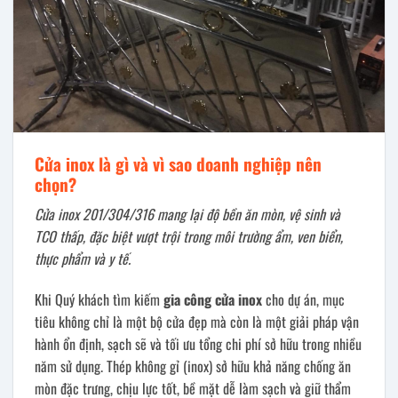
Cửa inox là gì và vì sao doanh nghiệp nên
chọn?
Cửa inox 201/304/316 mang lại độ bền ăn mòn, vệ sinh và
TCO thấp, đặc biệt vượt trội trong môi trường ẩm, ven biển,
thực phẩm và y tế.
Khi Quý khách tìm kiếm
gia công cửa inox
cho dự án, mục
tiêu không chỉ là một bộ cửa đẹp mà còn là một giải pháp vận
hành ổn định, sạch sẽ và tối ưu tổng chi phí sở hữu trong nhiều
năm sử dụng. Thép không gỉ (inox) sở hữu khả năng chống ăn
mòn đặc trưng, chịu lực tốt, bề mặt dễ làm sạch và giữ thẩm