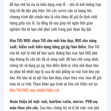
để hạn chế ba via và biến dạng mép lỗ – yếu tố ảnh hưởng trực
tiếp tới độ bền phụ kiện. Với các series cửa số lượng lớn,
chương trình đột chuẩn hóa là chìa khóa để giữ ổn định chất
lượng giữa các lô. Sự đồng bộ này giúp rút ngắn thời gian
nghiệm thu và hạn chế phát sinh trong giai đoạn lắp đặt.
Hàn TIG/MIG: chọn TIG cho mối hàn đẹp, MIG cho năng
suất; kiểm soát biến dạng bằng gá jig/hàn điểm.
Hàn TIG
cho bề mặt lộ nhờ bể hàn sạch, đường hàn mịn; hàn MIG phù
hợp khung ẩn cần tốc độ và năng suất. Để hạn chế cong vênh,
chúng tôi sử dụng gá jig, hàn điểm định vị, chia nhỏ đoạn hàn
và phân bổ nhiệt hợp lý; sau đó nắn phẳng và mài tinh khu vực
hàn. Khí bảo vệ và vật liệu hàn được chọn theo mác inox để giữ
màu và cơ tính. Tham khảo quy trình và tiêu chí thẩm mỹ tại
Hàn TIG/MIG inox chuẩn thẩm mỹ
.
Hoàn thiện bề mặt: mài, hairline/satin, mirror; PVD mạ
màu theo yêu cầu.
Sau hàn, chúng tôi xử lý bề mặt: mài phá