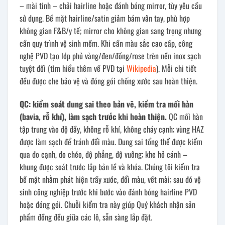
– mài tinh – chải hairline hoặc đánh bóng mirror, tùy yêu cầu
sử dụng. Bề mặt hairline/satin giảm bám vân tay, phù hợp
không gian F&B/y tế; mirror cho không gian sang trọng nhưng
cần quy trình vệ sinh mềm. Khi cần màu sắc cao cấp, công
nghệ PVD tạo lớp phủ vàng/đen/đồng/rose trên nền inox sạch
tuyệt đối (tìm hiểu thêm về PVD tại
Wikipedia
). Mỗi chi tiết
đều được che bảo vệ và đóng gói chống xước sau hoàn thiện.
QC: kiểm soát dung sai theo bản vẽ, kiểm tra mối hàn
(bavia, rỗ khí), làm sạch trước khi hoàn thiện.
QC mối hàn
tập trung vào độ đầy, không rỗ khí, không cháy cạnh; vùng HAZ
được làm sạch để tránh đổi màu. Dung sai tổng thể được kiểm
qua đo cạnh, đo chéo, độ phẳng, độ vuông; khe hở cánh –
khung được soát trước lắp bản lề và khóa. Chúng tôi kiểm tra
bề mặt nhằm phát hiện trầy xước, đổi màu, vết mài; sau đó vệ
sinh công nghiệp trước khi bước vào đánh bóng hairline PVD
hoặc đóng gói. Chuỗi kiểm tra này giúp Quý khách nhận sản
phẩm đồng đều giữa các lô, sẵn sàng lắp đặt.