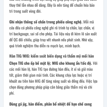
thay thế lẫn nhau dễ dàng. Đây là nền tảng để chuẩn hóa bảo
trì trong suốt vòng đời.
Ghi nhận thông số chấn trong phiếu công nghệ.
Mỗi mã
cửa đều có phiếu công nghệ ghi rõ trình tự chấn, lực chấn, vị
trí backgauge, sai số cho phép. Tài liệu này đi kèm lô sản xuất
để QC đối chiếu, giúp truy vết nhanh nếu phát sinh. Nhờ vậy,
quá trình nghiệm thu diễn ra mạch lạc, minh bạch.
Hàn TIG/MIG: kiểm soát biến dạng và thẩm mỹ mối hàn
Chọn TIG cho ốp bề mặt lộ; MIG cho khung ẩn/tốc độ.
Với
các mối hàn lộ, hàn TIG tạo đường hàn đều, ít xỉ và giữ màu
tốt, giảm thời gian mài tinh. Các khung chịu lực hoặc vị trí
khuất ưu tiên hàn MIG để tăng năng suất và đồng đều. Việc lựa
chọn đúng phương pháp giúp cân bằng giữa thẩm mỹ và chi
phí.
Dùng gá jig, hàn điểm, phân bổ nhiệt để hạn chế cong