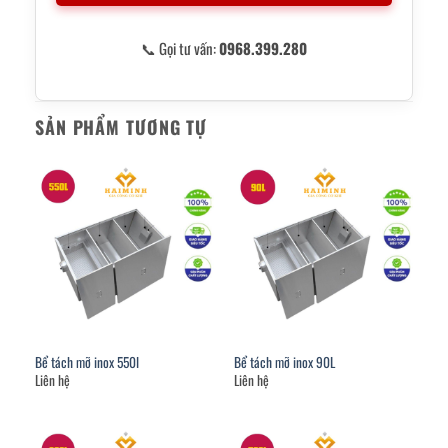
📞 Gọi tư vấn:
0968.399.280
SẢN PHẨM TƯƠNG TỰ
Bể tách mỡ inox 550l
Bể tách mỡ inox 90L
Liên hệ
Liên hệ