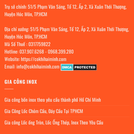
Trụ sở chính: 51/5 Phạm Văn Sáng, Tổ 12, Ấp 2, Xã Xuân Thới Thượng,
Huyện Hóc Môn, TP.HCM
Địa chỉ xưởng: 51/5 Phạm Văn Sáng, Tổ 12, Ấp 2, Xã Xuân Thới Thượng,
Huyện Hóc Môn, TP.HCM
Mã Số Thuế : 0317759822
Hotline:
037.907.6268
-
0968.399.280
Website:
https://cokhihaiminh.com
Email:
info@cokhihaiminh.com
GIA CÔNG INOX
Gia công bồn inox theo yêu cầu thành phố Hồ Chí Minh
Gia Công Lốc Chỏm Cầu, Đáy Cầu Tại TPHCM
Gia công Lốc ống Tròn, Lốc Ống Thép, Inox Theo Yêu Cầu