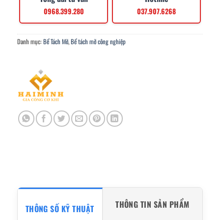
0968.399.280
037.907.6268
Danh mục:
Bể Tách Mỡ
,
Bể tách mỡ công nghiệp
THÔNG TIN SẢN PHẨM
THÔNG SỐ KỸ THUẬT