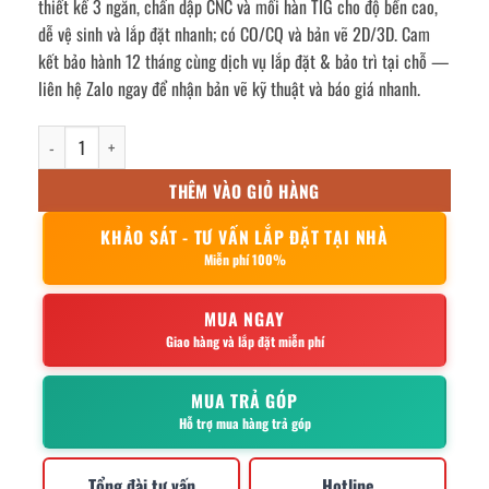
thiết kế 3 ngăn, chấn dập CNC và mối hàn TIG cho độ bền cao,
dễ vệ sinh và lắp đặt nhanh; có CO/CQ và bản vẽ 2D/3D. Cam
kết bảo hành 12 tháng cùng dịch vụ lắp đặt & bảo trì tại chỗ —
liên hệ Zalo ngay để nhận bản vẽ kỹ thuật và báo giá nhanh.
Bể tách mỡ công nghiệp 37000l số lượng
THÊM VÀO GIỎ HÀNG
KHẢO SÁT - TƯ VẤN LẮP ĐẶT TẠI NHÀ
Miễn phí 100%
MUA NGAY
Giao hàng và lắp đặt miễn phí
MUA TRẢ GÓP
Hỗ trợ mua hàng trả góp
Tổng đài tư vấn
Hotline