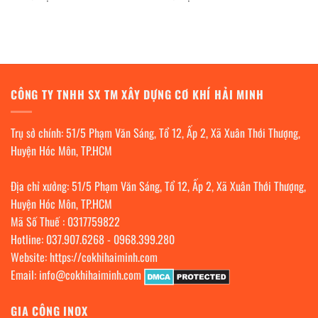
CÔNG TY TNHH SX TM XÂY DỰNG CƠ KHÍ HẢI MINH
Trụ sở chính: 51/5 Phạm Văn Sáng, Tổ 12, Ấp 2, Xã Xuân Thới Thượng,
Huyện Hóc Môn, TP.HCM
Địa chỉ xưởng: 51/5 Phạm Văn Sáng, Tổ 12, Ấp 2, Xã Xuân Thới Thượng,
Huyện Hóc Môn, TP.HCM
Mã Số Thuế : 0317759822
Hotline:
037.907.6268
-
0968.399.280
Website:
https://cokhihaiminh.com
Email:
info@cokhihaiminh.com
GIA CÔNG INOX