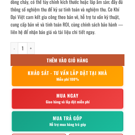
dòng chảy, có thể tùy chỉnh kích thước hoặc lắp âm sàn; đầy đủ
thông số nghiệm thu để kỹ sư tính toán và nghiệm thu. Cơ Khí
Đại Việt cam kết gia công theo bản vẽ, hỗ trợ tư vấn kỹ thuật,
cung cấp bản vẽ và tính toán ROI, cùng chính sách bảo hành —
liên hệ để nhận báo giá và tài liệu chi tiết ngay.
Bể tách mỡ công nghiệp 36000l số lượng
THÊM VÀO GIỎ HÀNG
KHẢO SÁT - TƯ VẤN LẮP ĐẶT TẠI NHÀ
Miễn phí 100%
MUA NGAY
Giao hàng và lắp đặt miễn phí
MUA TRẢ GÓP
Hỗ trợ mua hàng trả góp