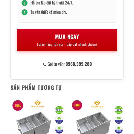
Hỗ trợ lắp đặt kỹ thuật 24/7.
3
Tư vấn thiết kế miễn phí.
4
MUA NGAY
(Giao hàng tận nơi - Lắp đặt nhanh chóng)
📞 Gọi tư vấn:
0968.399.280
SẢN PHẨM TƯƠNG TỰ