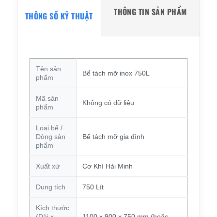
THÔNG TIN SẢN PHẨM
THÔNG SỐ KỸ THUẬT
Tên sản
Bể tách mỡ inox 750L
phẩm
Mã sản
Không có dữ liệu
phẩm
Loại bể /
Dòng sản
Bể tách mỡ gia đình
phẩm
Xuất xứ
Cơ Khí Hải Minh
Dung tích
750 Lít
Kích thước
(Dài x
1100 x 900 x 750 mm (hoặc