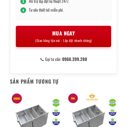
Hỗ trợ lắp đặt kỹ thuật 24/7.
3
Tư vấn thiết kế miễn phí.
4
MUA NGAY
(Giao hàng tận nơi - Lắp đặt nhanh chóng)
📞 Gọi tư vấn:
0968.399.280
SẢN PHẨM TƯƠNG TỰ