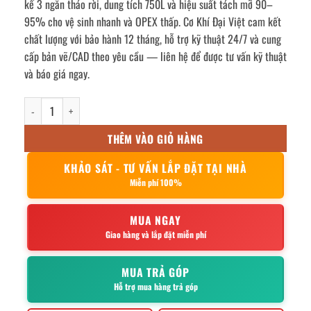
kế 3 ngăn tháo rời, dung tích 750L và hiệu suất tách mỡ 90–
95% cho vệ sinh nhanh và OPEX thấp. Cơ Khí Đại Việt cam kết
chất lượng với bảo hành 12 tháng, hỗ trợ kỹ thuật 24/7 và cung
cấp bản vẽ/CAD theo yêu cầu — liên hệ để được tư vấn kỹ thuật
và báo giá ngay.
Bể tách mỡ inox 750l số lượng
THÊM VÀO GIỎ HÀNG
KHẢO SÁT - TƯ VẤN LẮP ĐẶT TẠI NHÀ
Miễn phí 100%
MUA NGAY
Giao hàng và lắp đặt miễn phí
MUA TRẢ GÓP
Hỗ trợ mua hàng trả góp