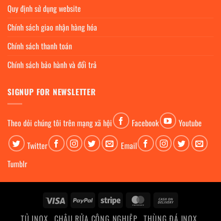
Quy định sử dụng website
Chính sách giao nhận hàng hóa
Chính sách thanh toán
Chính sách bảo hành và đổi trả
SIGNUP FOR NEWSLETTER
Theo dỏi chúng tôi trên mạng xã hội
Facebook
Youtube
Twitter
Email
Tumblr
Visa
PayPal
Stripe
MasterCard
Cash
On
TỦ INOX
CHẬU RỬA CÔNG NGHIỆP
THÙNG ĐÁ INOX