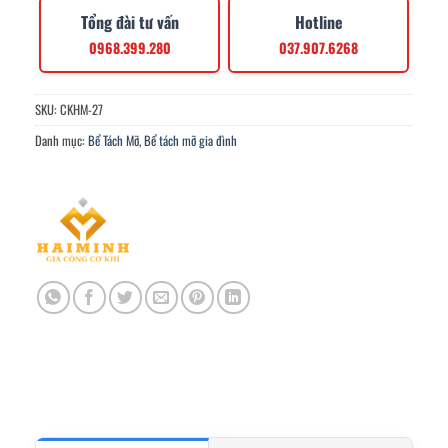
Tổng đài tư vấn
Hotline
0968.399.280
037.907.6268
SKU:
CKHM-27
Danh mục:
Bể Tách Mỡ
,
Bể tách mỡ gia đình