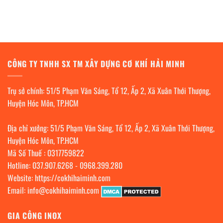
CÔNG TY TNHH SX TM XÂY DỰNG CƠ KHÍ HẢI MINH
Trụ sở chính: 51/5 Phạm Văn Sáng, Tổ 12, Ấp 2, Xã Xuân Thới Thượng,
Huyện Hóc Môn, TP.HCM
Địa chỉ xưởng: 51/5 Phạm Văn Sáng, Tổ 12, Ấp 2, Xã Xuân Thới Thượng,
Huyện Hóc Môn, TP.HCM
Mã Số Thuế : 0317759822
Hotline:
037.907.6268
-
0968.399.280
Website:
https://cokhihaiminh.com
Email:
info@cokhihaiminh.com
GIA CÔNG INOX