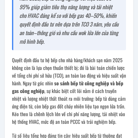
95% giúp giảm tiêu thụ năng lượng và tải nhiệt
cho HVAC đáng kể so với bếp gas 40–50%, khiến
quyết định đầu tư nên dựa trên TCO 3 năm, yêu cầu
an toàn–thông gió và nhu cầu wok lửa lớn của từng
mô hình bếp.
Quyết định đầu tư hệ bếp cho nhà hàng/khách sạn năm 2025
không còn là lựa chọn thuần thiết bị; đó là bài toán chiến lược
về tổng chi phí sở hữu (TCO), an toàn lao động và hiệu suất vận
hành. Ngay từ góc nhìn
so sánh bếp từ công nghiệp và bếp
gas công nghiệp
, sự khác biệt cốt lõi nằm ở cách truyền
nhiệt và lượng nhiệt thất thoát ra môi trường: bếp từ dùng cảm
ứng điện từ, còn bếp gas đốt cháy nhiên liệu tạo ngọn lửa trần.
Kéo theo là chênh lệch lớn về chi phí năng lượng, tải nhiệt vào
hệ thống HVAC, mức độ an toàn PCCC và trải nghiệm bếp.
Từ số liệu tổng hợp đáng tin cậy: hiệu suất bếp từ thường đạt