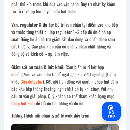
phải thử kín trước khi đưa vào vận hành. Duy trì nhật ký kiểm
tra rò rỉ và áp lực là yêu cầu bắt buộc.
Van, regulator & đo áp:
Bố trí van chặn tại điểm vào khu bếp
và trước từng thiết bị, lắp regulator 1–2 cấp để ổn định áp
suất. Đồng hồ áp hỗ trợ giám sát dao động và chẩn đoán sớm
bất thường. Các phụ kiện cần có chứng nhận chất lượng và
đồng bộ về kích cỡ – áp làm việc.
Giám sát an toàn & hút khói:
Cảm biến rò rỉ kết hợp
chuông/còi và van điện từ để ngắt gas khi vượt ngưỡng (tham
khảo
Gas detector
). Kết nối liên động với quạt – chụp hút đảm
bảo khu bếp thông thoáng, hạn chế tích tụ khí cháy. Với nhu
cầu tư vấn giải pháp, Quý khách có thể tham khảo hạng mục
Chụp hút khói
để tối ưu lưu lượng và độ ồn.
HỖ
Tương thích nồi chảo & xử lý wok đáy tròn
TRỢ