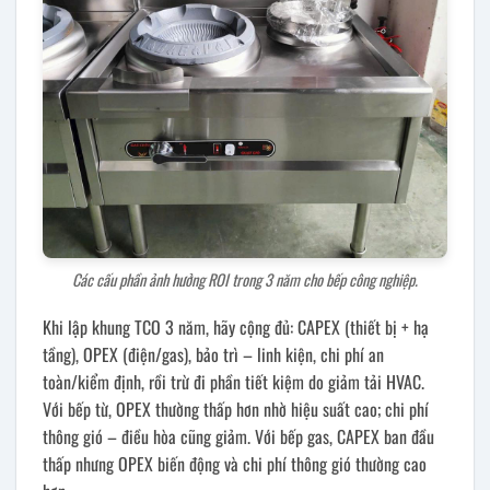
Các cấu phần ảnh hưởng ROI trong 3 năm cho bếp công nghiệp.
Khi lập khung TCO 3 năm, hãy cộng đủ: CAPEX (thiết bị + hạ
tầng), OPEX (điện/gas), bảo trì – linh kiện, chi phí an
toàn/kiểm định, rồi trừ đi phần tiết kiệm do giảm tải HVAC.
Với bếp từ, OPEX thường thấp hơn nhờ hiệu suất cao; chi phí
thông gió – điều hòa cũng giảm. Với bếp gas, CAPEX ban đầu
thấp nhưng OPEX biến động và chi phí thông gió thường cao