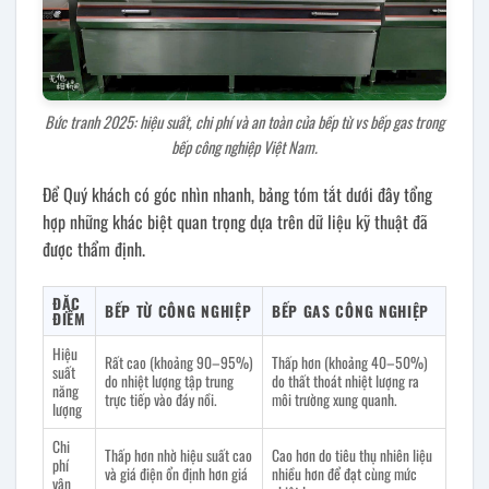
Bức tranh 2025: hiệu suất, chi phí và an toàn của bếp từ vs bếp gas trong
bếp công nghiệp Việt Nam.
Để Quý khách có góc nhìn nhanh, bảng tóm tắt dưới đây tổng
hợp những khác biệt quan trọng dựa trên dữ liệu kỹ thuật đã
được thẩm định.
ĐẶC
BẾP TỪ CÔNG NGHIỆP
BẾP GAS CÔNG NGHIỆP
ĐIỂM
Hiệu
Rất cao (khoảng 90–95%)
Thấp hơn (khoảng 40–50%)
suất
do nhiệt lượng tập trung
do thất thoát nhiệt lượng ra
năng
trực tiếp vào đáy nồi.
môi trường xung quanh.
lượng
Chi
Thấp hơn nhờ hiệu suất cao
Cao hơn do tiêu thụ nhiên liệu
phí
và giá điện ổn định hơn giá
nhiều hơn để đạt cùng mức
vận