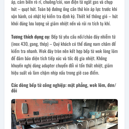
áp, cảm biến rò rỉ, chuông/còi, van điện từ ngắt gas và chụp
hút – quạt hút. Toàn bộ đường ống cần thử kín áp lực trước khi
vận hành, có nhật ký kiểm tra định kỳ. Thiết kế thông gió – hút
khói đúng lưu lượng sẽ giảm nhiệt nền và rủi ro tích tụ khí.
Tương thích dụng cụ:
Bếp từ yêu cầu nồi/chảo đáy nhiễm từ
(inox 430, gang, thép) – Quý khách có thể dùng nam châm để
kiểm tra nhanh. Wok đáy tròn nên kết hợp bếp từ wok lòng lõm
để đảm bảo diện tích tiếp xúc và tốc độ gia nhiệt. Không
khuyến nghị dùng adapter chuyển đổi vì tổn thất nhiệt, giảm
hiệu suất và làm chậm nhịp nấu trong giờ cao điểm.
Các dòng bếp từ công nghiệp: mặt phẳng, wok lõm, đơn/
đôi