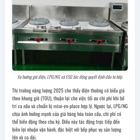
Xu hướng giá điện, LPG/NG và ESG tác động quyết định đầu tư bếp.
Thị trường năng lượng 2025 cho thấy điện thường có biểu giá
theo khung giờ (TOU), thuận lợi cho việc tối ưu chi phí khi bố
trí ca nấu và chuẩn bị mise-en-place hợp lý. Ngược lại, LPG/NG
chịu ảnh hưởng mạnh của giá hàng hóa toàn cầu, chi phí có
thể biến động theo chu kỳ. Điều này tác động trực tiếp đến
biên lợi nhuận vận hành, đặc biệt với bếp phục vụ sản lượng
lớn và ca dài.