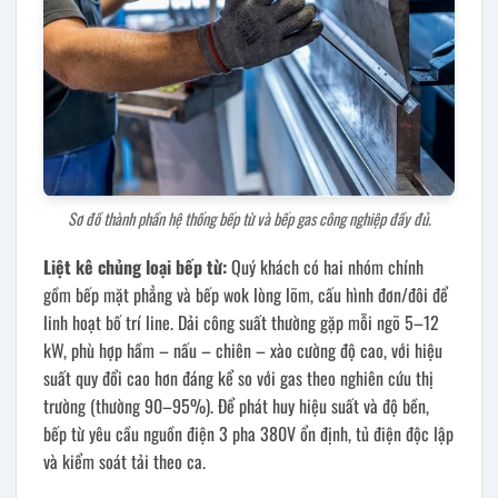
Sơ đồ thành phần hệ thống bếp từ và bếp gas công nghiệp đầy đủ.
Liệt kê chủng loại bếp từ:
Quý khách có hai nhóm chính
gồm bếp mặt phẳng và bếp wok lòng lõm, cấu hình đơn/đôi để
linh hoạt bố trí line. Dải công suất thường gặp mỗi ngõ 5–12
kW, phù hợp hầm – nấu – chiên – xào cường độ cao, với hiệu
suất quy đổi cao hơn đáng kể so với gas theo nghiên cứu thị
trường (thường 90–95%). Để phát huy hiệu suất và độ bền,
bếp từ yêu cầu nguồn điện 3 pha 380V ổn định, tủ điện độc lập
và kiểm soát tải theo ca.