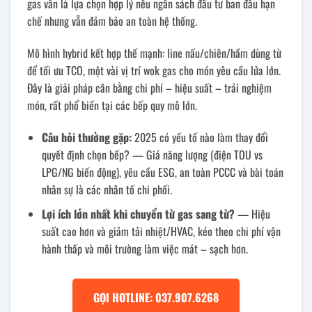
gas vẫn là lựa chọn hợp lý nếu ngân sách đầu tư ban đầu hạn
chế nhưng vẫn đảm bảo an toàn hệ thống.
Mô hình hybrid kết hợp thế mạnh: line nấu/chiên/hầm dùng từ
để tối ưu TCO, một vài vị trí wok gas cho món yêu cầu lửa lớn.
Đây là giải pháp cân bằng chi phí – hiệu suất – trải nghiệm
món, rất phổ biến tại các bếp quy mô lớn.
Câu hỏi thường gặp:
2025 có yếu tố nào làm thay đổi
quyết định chọn bếp? — Giá năng lượng (điện TOU vs
LPG/NG biến động), yêu cầu ESG, an toàn PCCC và bài toán
nhân sự là các nhân tố chi phối.
Lợi ích lớn nhất khi chuyển từ gas sang từ?
— Hiệu
suất cao hơn và giảm tải nhiệt/HVAC, kéo theo chi phí vận
hành thấp và môi trường làm việc mát – sạch hơn.
GỌI HOTLINE: 037.907.6268