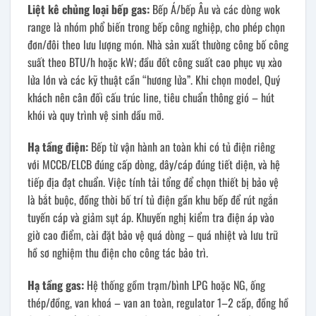
Liệt kê chủng loại bếp gas:
Bếp Á/bếp Âu và các dòng wok
range là nhóm phổ biến trong bếp công nghiệp, cho phép chọn
đơn/đôi theo lưu lượng món. Nhà sản xuất thường công bố công
suất theo BTU/h hoặc kW; đầu đốt công suất cao phục vụ xào
lửa lớn và các kỹ thuật cần “hương lửa”. Khi chọn model, Quý
khách nên cân đối cấu trúc line, tiêu chuẩn thông gió – hút
khói và quy trình vệ sinh dầu mỡ.
Hạ tầng điện:
Bếp từ vận hành an toàn khi có tủ điện riêng
với MCCB/ELCB đúng cấp dòng, dây/cáp đúng tiết diện, và hệ
tiếp địa đạt chuẩn. Việc tính tải tổng để chọn thiết bị bảo vệ
là bắt buộc, đồng thời bố trí tủ điện gần khu bếp để rút ngắn
tuyến cáp và giảm sụt áp. Khuyến nghị kiểm tra điện áp vào
giờ cao điểm, cài đặt bảo vệ quá dòng – quá nhiệt và lưu trữ
hồ sơ nghiệm thu điện cho công tác bảo trì.
Hạ tầng gas:
Hệ thống gồm trạm/bình LPG hoặc NG, ống
thép/đồng, van khoá – van an toàn, regulator 1–2 cấp, đồng hồ