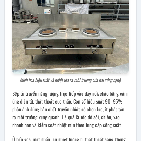
Minh họa hiệu suất và nhiệt tỏa ra môi trường của hai công nghệ.
Bếp từ truyền năng lượng trực tiếp vào đáy nồi/chảo bằng cảm
ứng điện từ, thất thoát cực thấp. Con số hiệu suất 90–95%
phản ánh đúng bản chất truyền nhiệt có chọn lọc, ít phát tán
ra môi trường xung quanh. Hệ quả là tốc độ sôi, chiên, xào
nhanh hơn và kiểm soát nhiệt mịn theo từng cấp công suất.
Ở bếp gas, một phần lớn nhiệt lượng bị thất thoát sang không