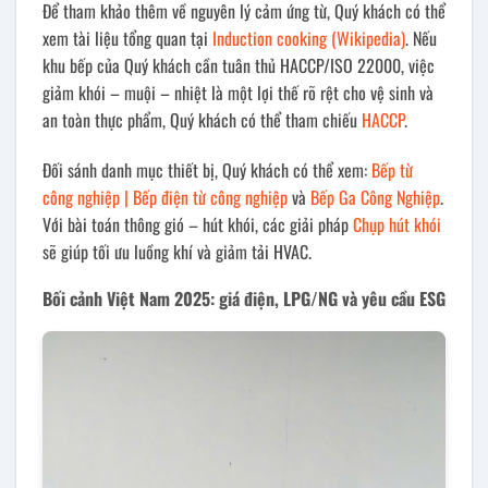
Để tham khảo thêm về nguyên lý cảm ứng từ, Quý khách có thể
xem tài liệu tổng quan tại
Induction cooking (Wikipedia)
. Nếu
khu bếp của Quý khách cần tuân thủ HACCP/ISO 22000, việc
giảm khói – muội – nhiệt là một lợi thế rõ rệt cho vệ sinh và
an toàn thực phẩm, Quý khách có thể tham chiếu
HACCP
.
Đối sánh danh mục thiết bị, Quý khách có thể xem:
Bếp từ
công nghiệp | Bếp điện từ công nghiệp
và
Bếp Ga Công Nghiệp
.
Với bài toán thông gió – hút khói, các giải pháp
Chụp hút khói
sẽ giúp tối ưu luồng khí và giảm tải HVAC.
Bối cảnh Việt Nam 2025: giá điện, LPG/NG và yêu cầu ESG