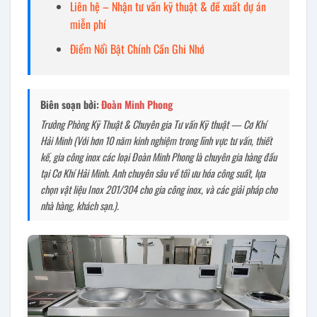
Liên hệ – Nhận tư vấn kỹ thuật & đề xuất dự án
miễn phí
Điểm Nổi Bật Chính Cần Ghi Nhớ
Biên soạn bởi:
Đoàn Minh Phong
Trưởng Phòng Kỹ Thuật & Chuyên gia Tư vấn Kỹ thuật — Cơ Khí
Hải Minh (Với hơn 10 năm kinh nghiệm trong lĩnh vực tư vấn, thiết
kế, gia công inox các loại Đoàn Minh Phong là chuyên gia hàng đầu
tại Cơ Khí Hải Minh. Anh chuyên sâu về tối ưu hóa công suất, lựa
chọn vật liệu Inox 201/304 cho gia công inox, và các giải pháp cho
nhà hàng, khách sạn.).