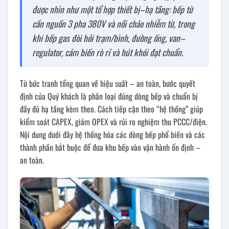
được nhìn như một tổ hợp thiết bị–hạ tầng: bếp từ
cần nguồn 3 pha 380V và nồi chảo nhiễm từ, trong
khi bếp gas đòi hỏi trạm/bình, đường ống, van–
regulator, cảm biến rò rỉ và hút khói đạt chuẩn.
Từ bức tranh tổng quan về hiệu suất – an toàn, bước quyết
định của Quý khách là phân loại đúng dòng bếp và chuẩn bị
đầy đủ hạ tầng kèm theo. Cách tiếp cận theo “hệ thống” giúp
kiểm soát CAPEX, giảm OPEX và rủi ro nghiệm thu PCCC/điện.
Nội dung dưới đây hệ thống hóa các dòng bếp phổ biến và các
thành phần bắt buộc để đưa khu bếp vào vận hành ổn định –
an toàn.