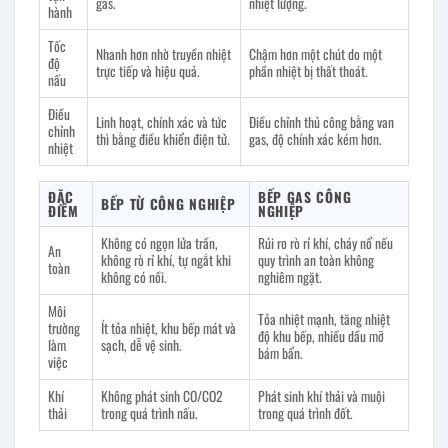
gas.
nhiệt lượng.
hành
Tốc
Nhanh hơn nhờ truyền nhiệt
Chậm hơn một chút do một
độ
trực tiếp và hiệu quả.
phần nhiệt bị thất thoát.
nấu
Điều
Linh hoạt, chính xác và tức
Điều chỉnh thủ công bằng van
chỉnh
thì bằng điều khiển điện tử.
gas, độ chính xác kém hơn.
nhiệt
ĐẶC
BẾP GAS CÔNG
BẾP TỪ CÔNG NGHIỆP
ĐIỂM
NGHIỆP
Không có ngọn lửa trần,
Rủi ro rò rỉ khí, cháy nổ nếu
An
không rò rỉ khí, tự ngắt khi
quy trình an toàn không
toàn
không có nồi.
nghiêm ngặt.
Môi
Tỏa nhiệt mạnh, tăng nhiệt
trường
Ít tỏa nhiệt, khu bếp mát và
độ khu bếp, nhiều dầu mỡ
làm
sạch, dễ vệ sinh.
bám bẩn.
việc
Khí
Không phát sinh CO/CO2
Phát sinh khí thải và muội
thải
trong quá trình nấu.
trong quá trình đốt.