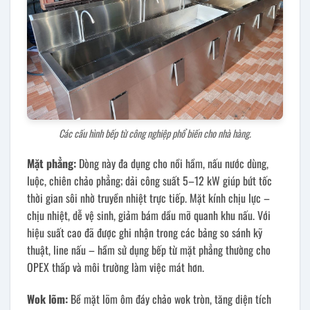
Các cấu hình bếp từ công nghiệp phổ biến cho nhà hàng.
Mặt phẳng:
Dòng này đa dụng cho nồi hầm, nấu nước dùng,
luộc, chiên chảo phẳng; dải công suất 5–12 kW giúp bứt tốc
thời gian sôi nhờ truyền nhiệt trực tiếp. Mặt kính chịu lực –
chịu nhiệt, dễ vệ sinh, giảm bám dầu mỡ quanh khu nấu. Với
hiệu suất cao đã được ghi nhận trong các bảng so sánh kỹ
thuật, line nấu – hầm sử dụng bếp từ mặt phẳng thường cho
OPEX thấp và môi trường làm việc mát hơn.
Wok lõm:
Bề mặt lõm ôm đáy chảo wok tròn, tăng diện tích