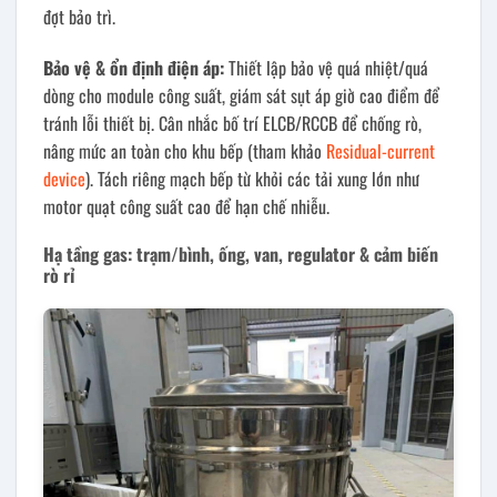
đợt bảo trì.
Bảo vệ & ổn định điện áp:
Thiết lập bảo vệ quá nhiệt/quá
dòng cho module công suất, giám sát sụt áp giờ cao điểm để
tránh lỗi thiết bị. Cân nhắc bố trí ELCB/RCCB để chống rò,
nâng mức an toàn cho khu bếp (tham khảo
Residual-current
device
). Tách riêng mạch bếp từ khỏi các tải xung lớn như
motor quạt công suất cao để hạn chế nhiễu.
Hạ tầng gas: trạm/bình, ống, van, regulator & cảm biến
rò rỉ