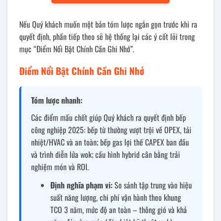
Nếu Quý khách muốn một bản tóm lược ngắn gọn trước khi ra
quyết định, phần tiếp theo sẽ hệ thống lại các ý cốt lõi trong
mục “Điểm Nổi Bật Chính Cần Ghi Nhớ”.
Điểm Nổi Bật Chính Cần Ghi Nhớ
Tóm lược nhanh:
Các điểm mấu chốt giúp Quý khách ra quyết định bếp
công nghiệp 2025: bếp từ thường vượt trội về OPEX, tải
nhiệt/HVAC và an toàn; bếp gas lợi thế CAPEX ban đầu
và trình diễn lửa wok; cấu hình hybrid cân bằng trải
nghiệm món và ROI.
Định nghĩa phạm vi:
So sánh tập trung vào hiệu
suất năng lượng, chi phí vận hành theo khung
TCO 3 năm, mức độ an toàn – thông gió và khả