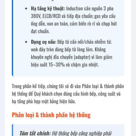
Hạ tầng kỹ thuật:
Induction cần nguồn 3 pha
380V, ELCB/RCD và tiếp địa chuẩn; gas yêu cầu
ống dẫn, van an toàn, cảm biến rò rỉ và chụp hút
đạt chuẩn.
Dụng cụ nấu:
Bếp từ cần nồi/chảo nhiễm từ;
wok đáy tròn dùng bếp từ lòng lõm. Không
khuyến nghị đĩa chuyển (adapter) vì làm giảm
hiệu suất 15–30% và chậm gia nhiệt.
Trong phần kế tiếp, chúng tôi sẽ đi vào Phân loại & thành phần
hệ thống để Quý khách chọn đúng cấu hình bếp, công suất và
hạ tầng phù hợp mặt bằng hiện hữu.
Phân loại & thành phần hệ thống
Tóm tắt chính:
Hệ thống bếp công nghiệp phải