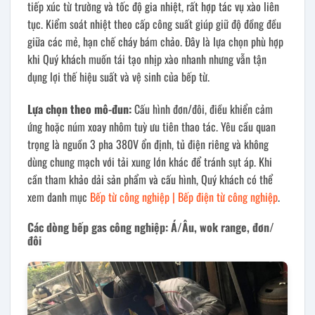
tiếp xúc từ trường và tốc độ gia nhiệt, rất hợp tác vụ xào liên
tục. Kiểm soát nhiệt theo cấp công suất giúp giữ độ đồng đều
giữa các mẻ, hạn chế cháy bám chảo. Đây là lựa chọn phù hợp
khi Quý khách muốn tái tạo nhịp xào nhanh nhưng vẫn tận
dụng lợi thế hiệu suất và vệ sinh của bếp từ.
Lựa chọn theo mô-đun:
Cấu hình đơn/đôi, điều khiển cảm
ứng hoặc núm xoay nhôm tuỳ ưu tiên thao tác. Yêu cầu quan
trọng là nguồn 3 pha 380V ổn định, tủ điện riêng và không
dùng chung mạch với tải xung lớn khác để tránh sụt áp. Khi
cần tham khảo dải sản phẩm và cấu hình, Quý khách có thể
xem danh mục
Bếp từ công nghiệp | Bếp điện từ công nghiệp
.
Các dòng bếp gas công nghiệp: Á/Âu, wok range, đơn/
đôi