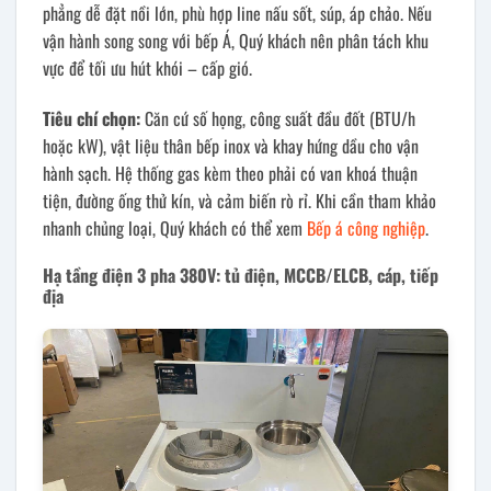
phẳng dễ đặt nồi lớn, phù hợp line nấu sốt, súp, áp chảo. Nếu
vận hành song song với bếp Á, Quý khách nên phân tách khu
vực để tối ưu hút khói – cấp gió.
Tiêu chí chọn:
Căn cứ số họng, công suất đầu đốt (BTU/h
hoặc kW), vật liệu thân bếp inox và khay hứng dầu cho vận
hành sạch. Hệ thống gas kèm theo phải có van khoá thuận
tiện, đường ống thử kín, và cảm biến rò rỉ. Khi cần tham khảo
nhanh chủng loại, Quý khách có thể xem
Bếp á công nghiệp
.
Hạ tầng điện 3 pha 380V: tủ điện, MCCB/ELCB, cáp, tiếp
địa