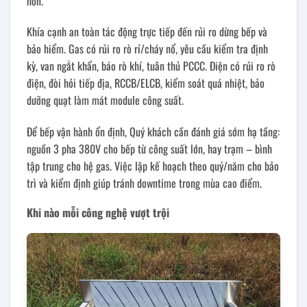
hơn.
Khía cạnh an toàn tác động trực tiếp đến rủi ro dừng bếp và
bảo hiểm. Gas có rủi ro rò rỉ/cháy nổ, yêu cầu kiểm tra định
kỳ, van ngắt khẩn, báo rò khí, tuân thủ PCCC. Điện có rủi ro rò
điện, đòi hỏi tiếp địa, RCCB/ELCB, kiểm soát quá nhiệt, bảo
dưỡng quạt làm mát module công suất.
Để bếp vận hành ổn định, Quý khách cần đánh giá sớm hạ tầng:
nguồn 3 pha 380V cho bếp từ công suất lớn, hay trạm – bình
tập trung cho hệ gas. Việc lập kế hoạch theo quý/năm cho bảo
trì và kiểm định giúp tránh downtime trong mùa cao điểm.
Khi nào mỗi công nghệ vượt trội