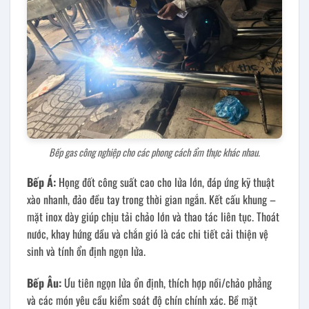
Bếp gas công nghiệp cho các phong cách ẩm thực khác nhau.
Bếp Á:
Họng đốt công suất cao cho lửa lớn, đáp ứng kỹ thuật
xào nhanh, đảo đều tay trong thời gian ngắn. Kết cấu khung –
mặt inox dày giúp chịu tải chảo lớn và thao tác liên tục. Thoát
nước, khay hứng dầu và chắn gió là các chi tiết cải thiện vệ
sinh và tính ổn định ngọn lửa.
Bếp Âu:
Ưu tiên ngọn lửa ổn định, thích hợp nồi/chảo phẳng
và các món yêu cầu kiểm soát độ chín chính xác. Bề mặt