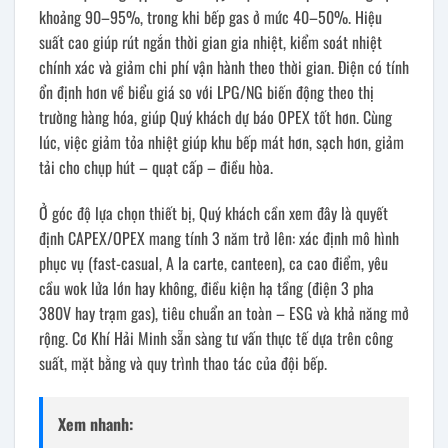
khoảng 90–95%, trong khi bếp gas ở mức 40–50%. Hiệu
suất cao giúp rút ngắn thời gian gia nhiệt, kiểm soát nhiệt
chính xác và giảm chi phí vận hành theo thời gian. Điện có tính
ổn định hơn về biểu giá so với LPG/NG biến động theo thị
trường hàng hóa, giúp Quý khách dự báo OPEX tốt hơn. Cùng
lúc, việc giảm tỏa nhiệt giúp khu bếp mát hơn, sạch hơn, giảm
tải cho chụp hút – quạt cấp – điều hòa.
Ở góc độ lựa chọn thiết bị, Quý khách cần xem đây là quyết
định CAPEX/OPEX mang tính 3 năm trở lên: xác định mô hình
phục vụ (fast-casual, A la carte, canteen), ca cao điểm, yêu
cầu wok lửa lớn hay không, điều kiện hạ tầng (điện 3 pha
380V hay trạm gas), tiêu chuẩn an toàn – ESG và khả năng mở
rộng. Cơ Khí Hải Minh sẵn sàng tư vấn thực tế dựa trên công
suất, mặt bằng và quy trình thao tác của đội bếp.
Xem nhanh: