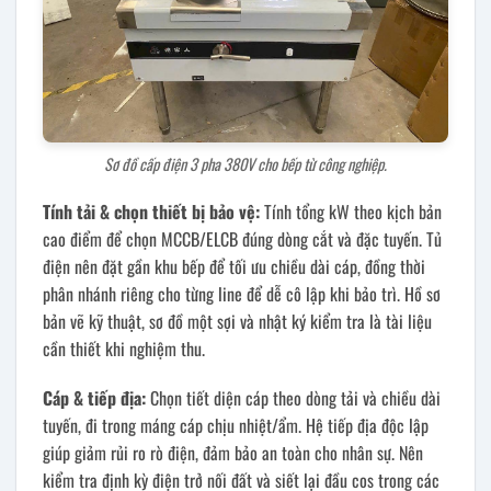
Sơ đồ cấp điện 3 pha 380V cho bếp từ công nghiệp.
Tính tải & chọn thiết bị bảo vệ:
Tính tổng kW theo kịch bản
cao điểm để chọn MCCB/ELCB đúng dòng cắt và đặc tuyến. Tủ
điện nên đặt gần khu bếp để tối ưu chiều dài cáp, đồng thời
phân nhánh riêng cho từng line để dễ cô lập khi bảo trì. Hồ sơ
bản vẽ kỹ thuật, sơ đồ một sợi và nhật ký kiểm tra là tài liệu
cần thiết khi nghiệm thu.
Cáp & tiếp địa:
Chọn tiết diện cáp theo dòng tải và chiều dài
tuyến, đi trong máng cáp chịu nhiệt/ẩm. Hệ tiếp địa độc lập
giúp giảm rủi ro rò điện, đảm bảo an toàn cho nhân sự. Nên
kiểm tra định kỳ điện trở nối đất và siết lại đầu cos trong các