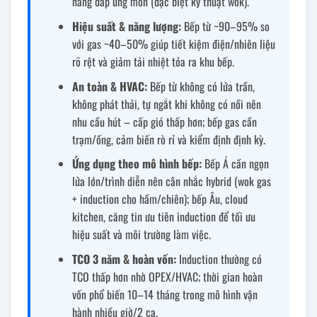
năng đáp ứng món (đặc biệt kỹ thuật wok).
Hiệu suất & năng lượng:
Bếp từ ~90–95% so
với gas ~40–50% giúp tiết kiệm điện/nhiên liệu
rõ rệt và giảm tải nhiệt tỏa ra khu bếp.
An toàn & HVAC:
Bếp từ không có lửa trần,
không phát thải, tự ngắt khi không có nồi nên
nhu cầu hút – cấp gió thấp hơn; bếp gas cần
trạm/ống, cảm biến rò rỉ và kiểm định định kỳ.
Ứng dụng theo mô hình bếp:
Bếp Á cần ngọn
lửa lớn/trình diễn nên cân nhắc hybrid (wok gas
+ induction cho hầm/chiên); bếp Âu, cloud
kitchen, căng tin ưu tiên induction để tối ưu
hiệu suất và môi trường làm việc.
TCO 3 năm & hoàn vốn:
Induction thường có
TCO thấp hơn nhờ OPEX/HVAC; thời gian hoàn
vốn phổ biến 10–14 tháng trong mô hình vận
hành nhiều giờ/2 ca.