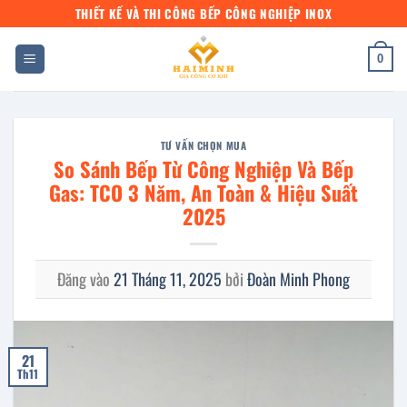
Bỏ
THIẾT KẾ VÀ THI CÔNG BẾP CÔNG NGHIỆP INOX
qua
nội
0
dung
TƯ VẤN CHỌN MUA
So Sánh Bếp Từ Công Nghiệp Và Bếp
Gas: TCO 3 Năm, An Toàn & Hiệu Suất
2025
Đăng vào
21 Tháng 11, 2025
bởi
Đoàn Minh Phong
21
Th11