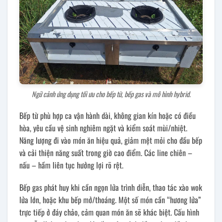
Ngữ cảnh ứng dụng tối ưu cho bếp từ, bếp gas và mô hình hybrid.
Bếp từ phù hợp ca vận hành dài, không gian kín hoặc có điều
hòa, yêu cầu vệ sinh nghiêm ngặt và kiểm soát mùi/nhiệt.
Năng lượng đi vào món ăn hiệu quả, giảm mệt mỏi cho đầu bếp
và cải thiện năng suất trong giờ cao điểm. Các line chiên –
nấu – hầm liên tục hưởng lợi rõ rệt.
Bếp gas phát huy khi cần ngọn lửa trình diễn, thao tác xào wok
lửa lớn, hoặc khu bếp mở/thoáng. Một số món cần “hương lửa”
trực tiếp ở đáy chảo, cảm quan món ăn sẽ khác biệt. Cấu hình