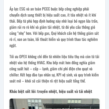
Áp lực ESG và an toàn PCCC buộc bếp công nghiệp phải
chuyển dịch sang thiết bị hiệu suất cao, ít tỏa nhiệt và ít khí
thải. Bếp từ phù hợp định hướng này nhờ loại bỏ ngọn lửa trần,
giảm rủi ro rò khí và giảm tải nhiệt, từ đó yêu cầu thông gió
cũng “nhẹ” hơn. Với bếp gas, Quý khách cần hệ thống giám sát
rò rỉ, van an toàn, lối thoát hiểm và quy trình thao tác nghiêm
ngặt.
Tối ưu OPEX không chỉ đến từ nhiên liệu tiêu thụ mà còn từ tải
nhiệt vào hệ thống HVAC. Khu bếp mát hơn đồng nghĩa giảm
công suất hút – cấp – lạnh, giảm chi phí điện cho quạt và
chiller. Kết hợp đào tạo nhân sự, KPI vệ sinh, và quy trình kiểm
soát mỡ – khói sẽ cải thiện rõ rệt hiệu suất tổng thể.
Khác biệt cốt lõi: truyền nhiệt, hiệu suất và tải nhiệt