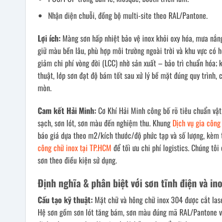
Nhận diện chuỗi, đồng bộ multi-site theo RAL/Pantone.
Lợi ích:
Màng sơn hấp nhiệt bảo vệ inox khỏi oxy hóa, mưa nắng
giữ màu bền lâu, phù hợp môi trường ngoài trời và khu vực có 
giảm chi phí vòng đời (LCC) nhờ sản xuất – bảo trì chuẩn hóa; 
thuật, lớp sơn đạt độ bám tốt sau xử lý bề mặt đúng quy trình
mòn.
Cam kết Hải Minh:
Cơ Khí Hải Minh công bố rõ tiêu chuẩn vật
sạch, sơn lót, sơn màu đến nghiệm thu. Khung
Dịch vụ gia công
báo giá dựa theo m2/kích thước/độ phức tạp và số lượng, kèm 
công chữ inox tại TP.HCM
để tối ưu chi phí logistics. Chúng tô
sơn theo điều kiện sử dụng.
Định nghĩa & phân biệt với sơn tĩnh điện và i
Cấu tạo kỹ thuật:
Mặt chữ và hông chữ inox 304 được cắt laser
Hệ sơn gồm sơn lót tăng bám, sơn màu đúng mã RAL/Pantone và 