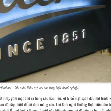
/Pantone – bền màu, thẩm mỹ cao cho bảng hiệu doanh nghiệp.
0 mm), gồm mặt chữ và hông chữ hàn liền, xử lý bề mặt sạch dầu mỡ trước k
sau đó hấp nhiệt để cố định màng sơn. Thợ lành nghề thường thực hiện chu t
và ít lỗi hạt bụi. Kết quả là một cấu kiện signage có độ bền cơ học tốt, chị