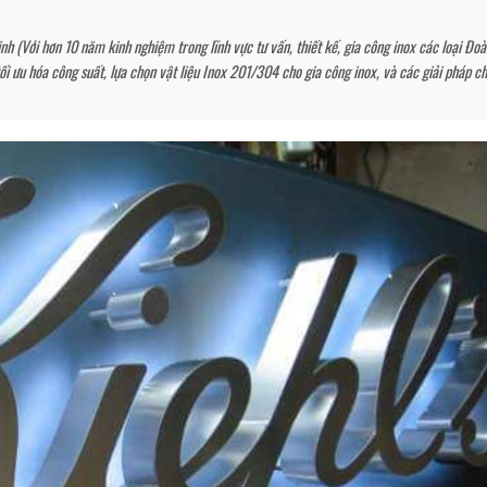
 (Với hơn 10 năm kinh nghiệm trong lĩnh vực tư vấn, thiết kế, gia công inox các loại Đo
i ưu hóa công suất, lựa chọn vật liệu Inox 201/304 cho gia công inox, và các giải pháp c