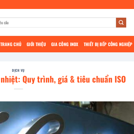
TRANG CHỦ
GIỚI THIỆU
GIA CÔNG INOX
THIẾT BỊ BẾP CÔNG NGHIỆP
DỊCH VỤ
nhiệt: Quy trình, giá & tiêu chuẩn ISO