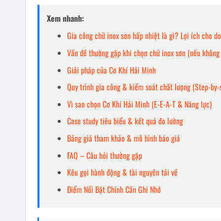
Xem nhanh:
Gia công chữ inox sơn hấp nhiệt là gì? Lợi ích cho d
Vấn đề thường gặp khi chọn chữ inox sơn (nếu không
Giải pháp của Cơ Khí Hải Minh
Quy trình gia công & kiểm soát chất lượng (Step-by-
Vì sao chọn Cơ Khí Hải Minh (E-E-A-T & Năng lực)
Case study tiêu biểu & kết quả đo lường
Bảng giá tham khảo & mô hình báo giá
FAQ – Câu hỏi thường gặp
Kêu gọi hành động & tài nguyên tải về
Điểm Nổi Bật Chính Cần Ghi Nhớ