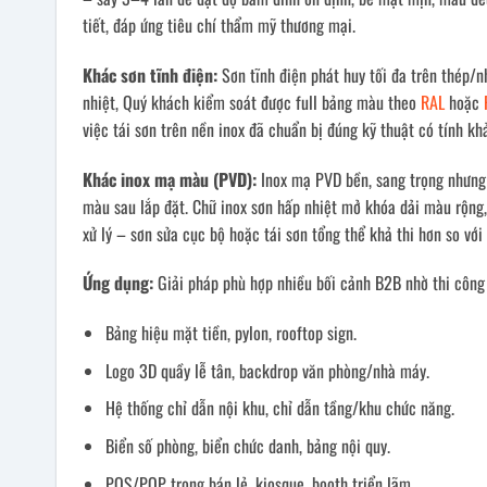
tiết, đáp ứng tiêu chí thẩm mỹ thương mại.
Khác sơn tĩnh điện:
Sơn tĩnh điện phát huy tối đa trên thép/n
nhiệt, Quý khách kiểm soát được full bảng màu theo
RAL
hoặc
việc tái sơn trên nền inox đã chuẩn bị đúng kỹ thuật có tính kh
Khác inox mạ màu (PVD):
Inox mạ PVD bền, sang trọng nhưng b
màu sau lắp đặt. Chữ inox sơn hấp nhiệt mở khóa dải màu rộng
xử lý – sơn sửa cục bộ hoặc tái sơn tổng thể khả thi hơn so vớ
Ứng dụng:
Giải pháp phù hợp nhiều bối cảnh B2B nhờ thi công 
Bảng hiệu mặt tiền, pylon, rooftop sign.
Logo 3D quầy lễ tân, backdrop văn phòng/nhà máy.
Hệ thống chỉ dẫn nội khu, chỉ dẫn tầng/khu chức năng.
Biển số phòng, biển chức danh, bảng nội quy.
POS/POP trong bán lẻ, kiosque, booth triển lãm.