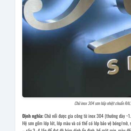
Chữ inox 304 sơn hấp nhiệt chuẩn RAL
Định nghĩa:
Chữ nổi được gia công từ inox 304 (thường dày ~1.
Hệ sơn gồm lớp lót, lớp màu và có thể có lớp bảo vệ bóng/mờ, 
– sấy 3–4 lần để đạt độ bám dính ổn định, bề mặt mịn, màu đều 