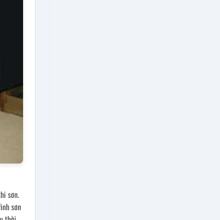
hi sơn.
rình sơn
u thời