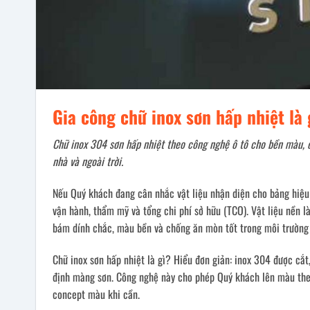
Gia công chữ inox sơn hấp nhiệt là 
Chữ inox 304 sơn hấp nhiệt theo công nghệ ô tô cho bền màu,
nhà và ngoài trời.
Nếu Quý khách đang cân nhắc vật liệu nhận diện cho bảng hiệu
vận hành, thẩm mỹ và tổng chi phí sở hữu (TCO). Vật liệu nền l
bám dính chắc, màu bền và chống ăn mòn tốt trong môi trường đ
Chữ inox sơn hấp nhiệt là gì? Hiểu đơn giản: inox 304 được cắt
định màng sơn. Công nghệ này cho phép Quý khách lên màu theo
concept màu khi cần.