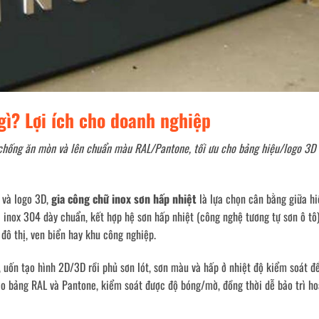
gì? Lợi ích cho doanh nghiệp
 chống ăn mòn và lên chuẩn màu RAL/Pantone, tối ưu cho bảng hiệu/logo 3D 
 và logo 3D,
gia công chữ inox sơn hấp nhiệt
là lựa chọn cân bằng giữa hi
à inox 304 dày chuẩn, kết hợp hệ sơn hấp nhiệt (công nghệ tương tự sơn ô tô
ô thị, ven biển hay khu công nghiệp.
, uốn tạo hình 2D/3D rồi phủ sơn lót, sơn màu và hấp ở nhiệt độ kiểm soát đ
 bảng RAL và Pantone, kiểm soát được độ bóng/mờ, đồng thời dễ bảo trì ho