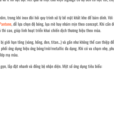
hôm, trong khi inox đòi hỏi quy trình xử lý bề mặt khắt khe để bám dính. Với
Pantone
, dễ lựa chọn độ bóng, lụa mờ hay nhám mịn theo concept. Khi cần đ
ả thi cao, giúp linh hoạt triển khai chiến dịch thương hiệu theo mùa.
ị giới hạn tông (vàng, hồng, đen, titan…) và gần như không thể can thiệp để
, phối ứng dụng hiệu ứng bóng/mờ/metallic đa dạng. Khi có va chạm nhẹ, ph
i lớp mạ màu.
gọn, lắp đặt nhanh và đồng bộ nhận diện. Một số ứng dụng tiêu biểu: