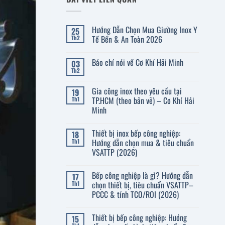
Hướng Dẫn Chọn Mua Giường Inox Y
25
Tế Bền & An Toàn 2026
Th2
Không
có
Báo chí nói về Cơ Khí Hải Minh
03
bình
luận
Th2
Không
ở
có
Hướng
bình
Dẫn
Gia công inox theo yêu cầu tại
19
luận
Chọn
ở
TP.HCM (theo bản vẽ) – Cơ Khí Hải
Th1
Mua
Báo
Giường
Minh
chí
Inox
nói
Không
Y
về
có
Tế
Cơ
Thiết bị inox bếp công nghiệp:
18
bình
Bền
Khí
luận
&
Hướng dẫn chọn mua & tiêu chuẩn
Th1
Hải
ở
An
VSATTP (2026)
Minh
Gia
Toàn
công
2026
Không
inox
có
theo
Bếp công nghiệp là gì? Hướng dẫn
17
bình
yêu
luận
chọn thiết bị, tiêu chuẩn VSATTP–
Th1
cầu
ở
tại
PCCC & tính TCO/ROI (2026)
Thiết
TP.HCM
bị
(theo
Không
inox
bản
có
bếp
Thiết bị bếp công nghiệp: Hướng
15
vẽ)
bình
công
–
luận