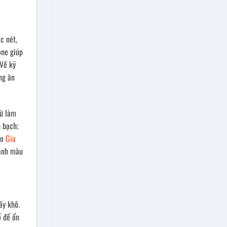
c nét,
one giúp
 Về kỹ
ng ăn
từ làm
 bạch;
ảo
Gia
hành màu
ấy khô.
ố để ổn