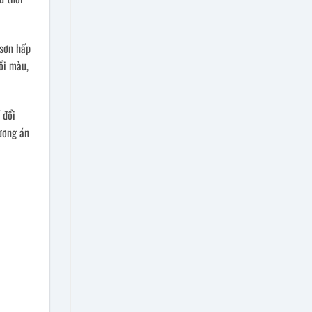
 sơn hấp
ổi màu,
 đổi
ương án