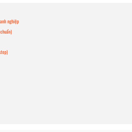
oanh nghiệp
 chuẩn)
step)