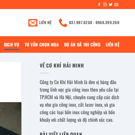
LIÊN HỆ
037.907.6268 - 0968.399.280
DỊCH VỤ
TƯ VẤN CHỌN MUA
DỰ ÁN ĐÃ THI CÔNG
LIÊN HỆ
VỀ CƠ KHÍ HẢI MINH
Công ty Cơ Khí Hải Minh là đơn vị hàng đầu
trong lĩnh vực gia công inox theo yêu cầu tại
TP.HCM và Hà Nội, chuyên cung cấp các dịch
vụ như gia công inox, cắt laser inox, và gia
công các loại bồn inox công nghiệp và bồn
khuấy với chất lượng và độ chính xác cao.
BÀI VIẾT LIÊN QUAN