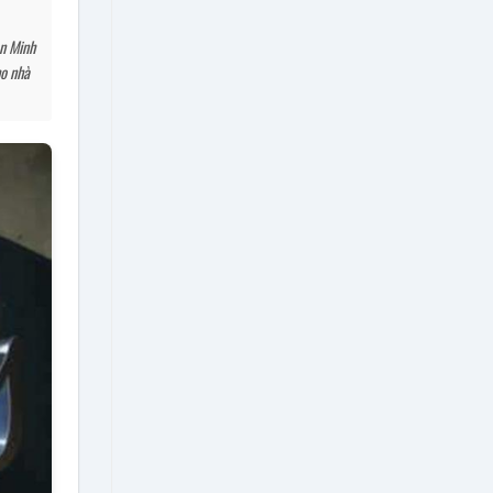
àn Minh
ho nhà