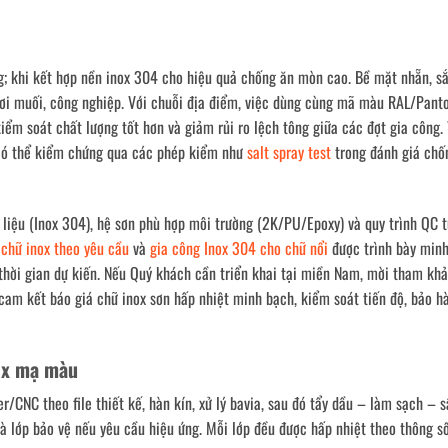
; khi kết hợp nền inox 304 cho hiệu quả chống ăn mòn cao. Bề mặt nhẵn, sắ
hơi muối, công nghiệp. Với chuỗi địa điểm, việc dùng cùng mã màu RAL/Pant
kiểm soát chất lượng tốt hơn và giảm rủi ro lệch tông giữa các đợt gia công.
, có thể kiểm chứng qua các phép kiểm như
salt spray test
trong đánh giá chố
 liệu (Inox 304), hệ sơn phù hợp môi trường (2K/PU/Epoxy) và quy trình QC 
 chữ inox theo yêu cầu
và
gia công Inox 304 cho chữ nổi
được trình bày minh
thời gian dự kiến. Nếu Quý khách cần triển khai tại miền Nam, mời tham kh
i cam kết báo giá chữ inox sơn hấp nhiệt minh bạch, kiểm soát tiến độ, bảo 
nox mạ màu
/CNC theo file thiết kế, hàn kín, xử lý bavia, sau đó tẩy dầu – làm sạch – s
lớp bảo vệ nếu yêu cầu hiệu ứng. Mỗi lớp đều được hấp nhiệt theo thông s