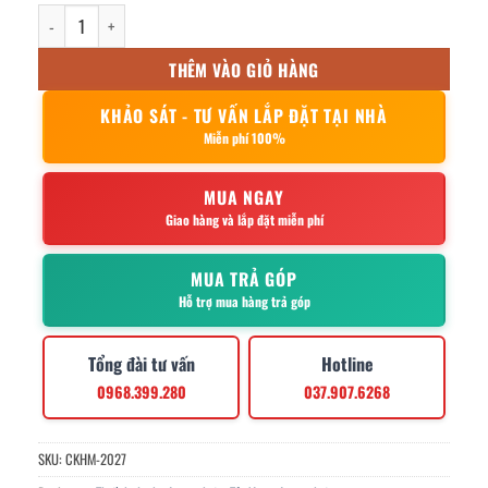
Tủ lạnh đứng 2 cánh inox 600 Lít làm lạnh bằng quạt gió số lượng
THÊM VÀO GIỎ HÀNG
KHẢO SÁT - TƯ VẤN LẮP ĐẶT TẠI NHÀ
Miễn phí 100%
MUA NGAY
Giao hàng và lắp đặt miễn phí
MUA TRẢ GÓP
Hỗ trợ mua hàng trả góp
Tổng đài tư vấn
Hotline
0968.399.280
037.907.6268
SKU:
CKHM-2027