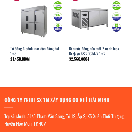
Tủ đông 6 cánh inox dàn đồng dài
Bàn nửa đông nửa mát 2 cánh inox
1m8
Berjaya BS 2DCF4/Z 1m2
21,450,000
₫
32,560,000
₫
CÔNG TY TNHH SX TM XÂY DỰNG CƠ KHÍ HẢI MINH
Trụ sở chính: 51/5 Phạm Văn Sáng, Tổ 12, Ấp 2, Xã Xuân Thới Thượng,
Huyện Hóc Môn, TP.HCM