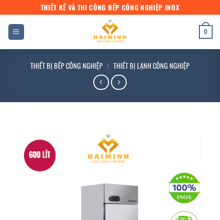
Bỏ
THIẾT KẾ VÀ THI CÔNG BẾP CÔNG NGHIỆP INOX
qua
nội
0
dung
THIẾT BỊ BẾP CÔNG NGHIỆP
/
THIẾT BỊ LẠNH CÔNG NGHIỆP