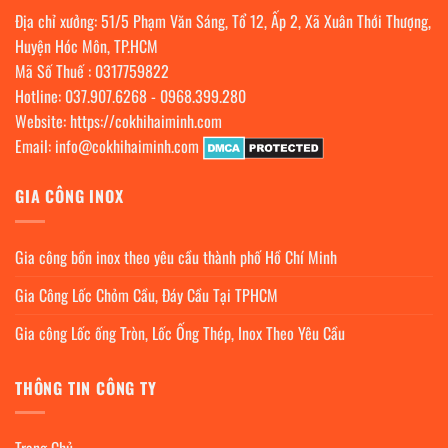
Địa chỉ xưởng: 51/5 Phạm Văn Sáng, Tổ 12, Ấp 2, Xã Xuân Thới Thượng,
Huyện Hóc Môn, TP.HCM
Mã Số Thuế : 0317759822
Hotline:
037.907.6268
-
0968.399.280
Website:
https://cokhihaiminh.com
Email:
info@cokhihaiminh.com
GIA CÔNG INOX
Gia công bồn inox theo yêu cầu thành phố Hồ Chí Minh
Gia Công Lốc Chỏm Cầu, Đáy Cầu Tại TPHCM
Gia công Lốc ống Tròn, Lốc Ống Thép, Inox Theo Yêu Cầu
THÔNG TIN CÔNG TY