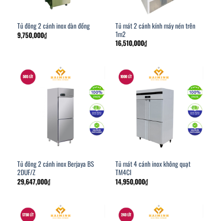
Tủ mát 2 cánh kính máy nén trên
Tủ đông 2 cánh inox dàn đồng
1m2
9,750,000
₫
16,510,000
₫
Tủ đông 2 cánh inox Berjaya BS
Tủ mát 4 cánh inox không quạt
2DUF/Z
TM4CI
29,647,000
₫
14,950,000
₫