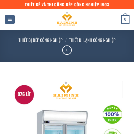
Bỏ
THIẾT KẾ VÀ THI CÔNG BẾP CÔNG NGHIỆP INOX
qua
nội
0
dung
THIẾT BỊ BẾP CÔNG NGHIỆP
/
THIẾT BỊ LẠNH CÔNG NGHIỆP