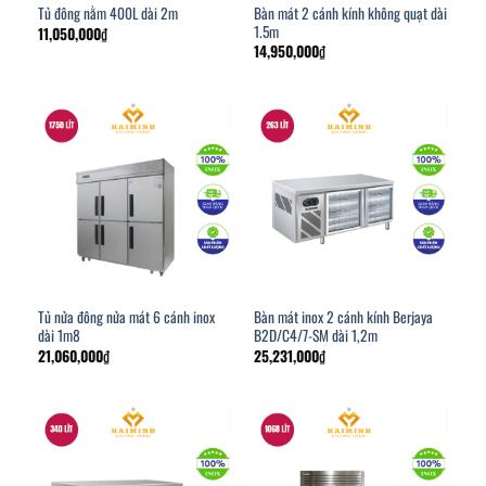
Bàn mát 2 cánh kính không quạt dài
Tủ đông nằm 400L dài 2m
1.5m
11,050,000
₫
14,950,000
₫
Tủ nửa đông nửa mát 6 cánh inox
Bàn mát inox 2 cánh kính Berjaya
dài 1m8
B2D/C4/7-SM dài 1,2m
21,060,000
₫
25,231,000
₫