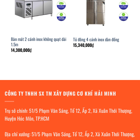
Bàn mát 2 cánh inox không quạt dài
Tủ đông 4 cánh inox dàn đồng
1.5m
15,340,000
₫
14,300,000
₫
CÔNG TY TNHH SX TM XÂY DỰNG CƠ KHÍ HẢI MINH
Trụ sở chính: 51/5 Phạm Văn Sáng, Tổ 12, Ấp 2, Xã Xuân Thới Thượng,
Huyện Hóc Môn, TP.HCM
Địa chỉ xưởng: 51/5 Phạm Văn Sáng, Tổ 12, Ấp 2, Xã Xuân Thới Thượng,