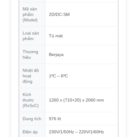
Mã sản
phẩm
2D/DC-SM
(Model)
Loại sản
Tủ mát
phẩm
Thương
Berjaya
hiệu
Nhiệt độ
hoạt
1ºC – 6ºC
động
Kích
thước
1260 x (710+20) x 2060 mm
(RxSxC)
Dung tích
976 lít
Điện áp
230V/1/50Hz – 220V/1/60Hz