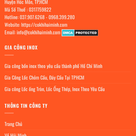
Huyện Hóc Môn, TP.HCM
Mã Số Thuế : 0317759822
Hotline:
037.907.6268
-
0968.399.280
Website:
https://cokhihaiminh.com
Email:
info@cokhihaiminh.com
GIA CÔNG INOX
Gia công bồn inox theo yêu cầu thành phố Hồ Chí Minh
Gia Công Lốc Chỏm Cầu, Đáy Cầu Tại TPHCM
Gia công Lốc ống Tròn, Lốc Ống Thép, Inox Theo Yêu Cầu
THÔNG TIN CÔNG TY
Trang Chủ
Về Hải Minh