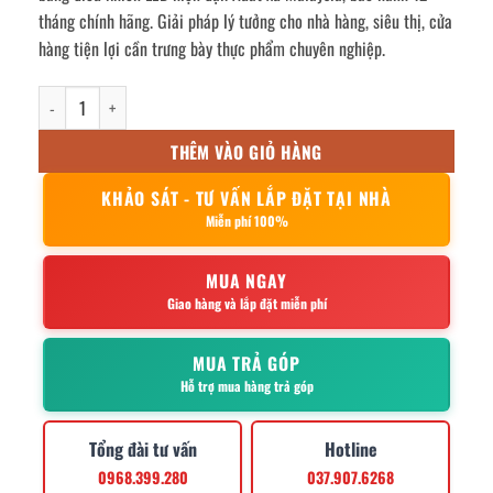
tháng chính hãng. Giải pháp lý tưởng cho nhà hàng, siêu thị, cửa
hàng tiện lợi cần trưng bày thực phẩm chuyên nghiệp.
Tủ mát trưng bày 2 cánh kính 2D/DC-SM số lượng
THÊM VÀO GIỎ HÀNG
KHẢO SÁT - TƯ VẤN LẮP ĐẶT TẠI NHÀ
Miễn phí 100%
MUA NGAY
Giao hàng và lắp đặt miễn phí
MUA TRẢ GÓP
Hỗ trợ mua hàng trả góp
Tổng đài tư vấn
Hotline
0968.399.280
037.907.6268