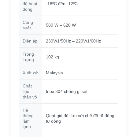
độ hoạt
-18ºC đến -12ºC
động
Công
580 W – 620 W
suất
Điện áp
230V/1/50Hz – 220V/1/60Hz
Trọng
102 kg
lượng
Xuất xứ
Malaysia
Chất
liệu
Inox 304 chống gỉ sét
thân vỏ
Hệ
thống
Quạt gió đối lưu với chế độ rã đông
làm
tự động
lạnh