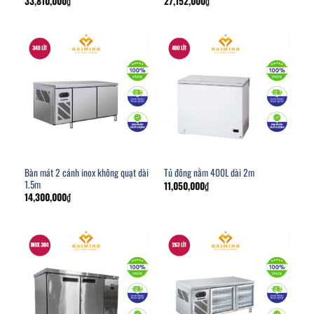
33,810,000
₫
27,152,000
₫
Bàn mát 2 cánh inox không quạt dài
Tủ đông nằm 400L dài 2m
1.5m
11,050,000
₫
14,300,000
₫