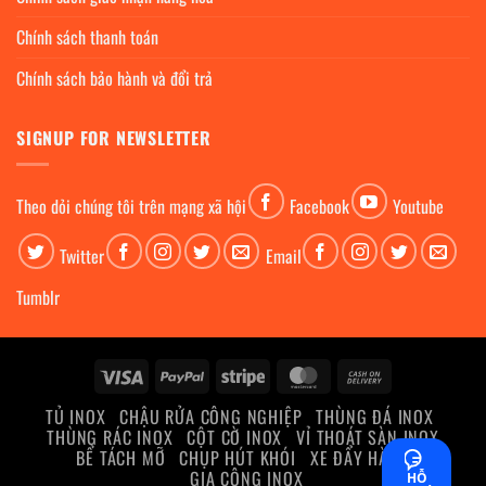
Chính sách thanh toán
Chính sách bảo hành và đổi trả
SIGNUP FOR NEWSLETTER
Theo dỏi chúng tôi trên mạng xã hội
Facebook
Youtube
Twitter
Email
Tumblr
Visa
PayPal
Stripe
MasterCard
Cash
On
TỦ INOX
CHẬU RỬA CÔNG NGHIỆP
THÙNG ĐÁ INOX
Delivery
THÙNG RÁC INOX
CỘT CỜ INOX
VỈ THOÁT SÀN INOX
BỂ TÁCH MỠ
CHỤP HÚT KHÓI
XE ĐẨY HÀNG
GIA CÔNG INOX
HỖ