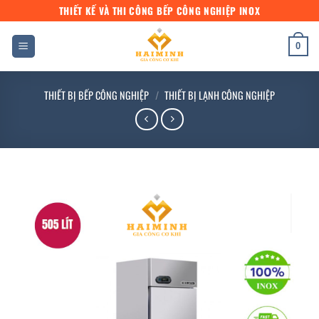
Bỏ
THIẾT KẾ VÀ THI CÔNG BẾP CÔNG NGHIỆP INOX
qua
nội
0
dung
THIẾT BỊ BẾP CÔNG NGHIỆP
/
THIẾT BỊ LẠNH CÔNG NGHIỆP