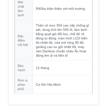
Môi
chất
R404a thân thiện với môi trường
làm
lạnh
Thân vỏ inox 304 cao cấp chống gỉ
sét, dung tích lớn 505 lít, làm lạnh
bằng quạt gió đối lưu, chế độ rã
Đặc
đông tự động, màn hình LCD hiển
điểm
thị nhiệt độ, cửa mở rộng 90 độ,
nổi bật
gioăng cao su giữ nhiệt tốt, máy
nén Danfoss chuẩn châu Âu hoạt
động êm ái và bền bỉ
Bảo
12 tháng
hành
Đơn vị
phân
Cơ Khí Hải Minh
phối