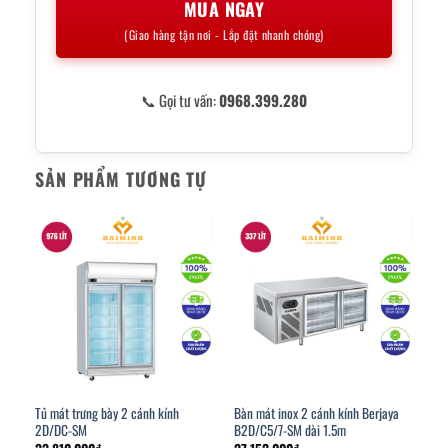
MUA NGAY
(Giao hàng tận nơi - Lắp đặt nhanh chóng)
📞 Gọi tư vấn:
0968.399.280
SẢN PHẨM TƯƠNG TỰ
Tủ mát trưng bày 2 cánh kính
Bàn mát inox 2 cánh kính Berjaya
2D/DC-SM
B2D/C5/7-SM dài 1.5m