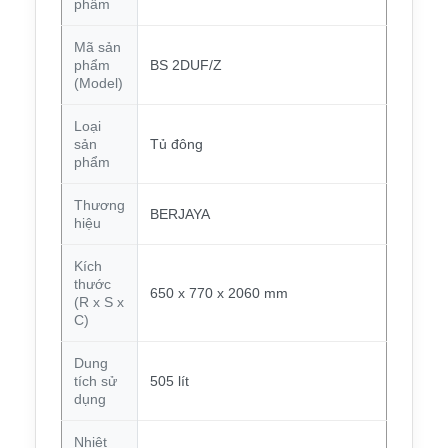
phẩm
Mã sản
phẩm
BS 2DUF/Z
(Model)
Loại
sản
Tủ đông
phẩm
Thương
BERJAYA
hiệu
Kích
thước
650 x 770 x 2060 mm
(R x S x
C)
Dung
tích sử
505 lít
dụng
Nhiệt