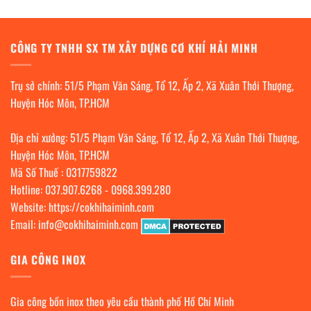
CÔNG TY TNHH SX TM XÂY DỰNG CƠ KHÍ HẢI MINH
Trụ sở chính: 51/5 Phạm Văn Sáng, Tổ 12, Ấp 2, Xã Xuân Thới Thượng,
Huyện Hóc Môn, TP.HCM
Địa chỉ xưởng: 51/5 Phạm Văn Sáng, Tổ 12, Ấp 2, Xã Xuân Thới Thượng,
Huyện Hóc Môn, TP.HCM
Mã Số Thuế : 0317759822
Hotline:
037.907.6268
-
0968.399.280
Website:
https://cokhihaiminh.com
Email:
info@cokhihaiminh.com
GIA CÔNG INOX
Gia công bồn inox theo yêu cầu thành phố Hồ Chí Minh