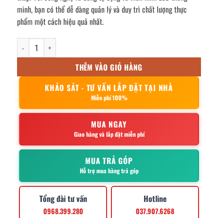
minh, bạn có thể dễ dàng quản lý và duy trì chất lượng thực
phẩm một cách hiệu quả nhất.
Tủ đông 2 cánh inox Berjaya BS 2DUF/Z số lượng
THÊM VÀO GIỎ HÀNG
KHẢO SÁT - TƯ VẤN LẮP ĐẶT TẠI NHÀ
Miễn phí 100%
MUA NGAY
Giao hàng và lắp đặt miễn phí
MUA TRẢ GÓP
Hỗ trợ mua hàng trả góp
Tổng đài tư vấn
Hotline
0968.399.280
037.907.6268