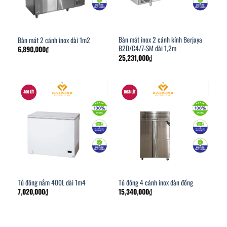
Bàn mát inox 2 cánh kính Berjaya
Bàn mát 2 cánh inox dài 1m2
B2D/C4/7-SM dài 1,2m
6,890,000
₫
25,231,000
₫
Tủ đông nằm 400L dài 1m4
Tủ đông 4 cánh inox dàn đồng
7,020,000
₫
15,340,000
₫