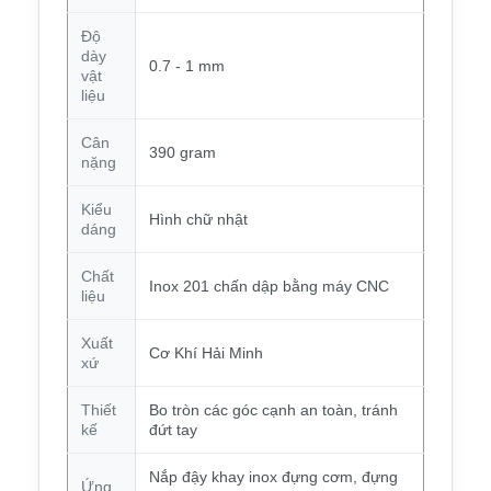
Độ
dày
0.7 - 1 mm
vật
liệu
Cân
390 gram
nặng
Kiểu
Hình chữ nhật
dáng
Chất
Inox 201 chấn dập bằng máy CNC
liệu
Xuất
Cơ Khí Hải Minh
xứ
Thiết
Bo tròn các góc cạnh an toàn, tránh
kế
đứt tay
Nắp đậy khay inox đựng cơm, đựng
Ứng