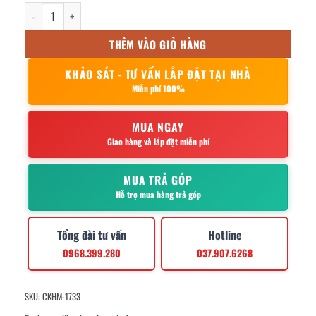
Nắp Khay inox chữ nhật 36x27cm số lượng
THÊM VÀO GIỎ HÀNG
KHẢO SÁT - TƯ VẤN LẮP ĐẶT TẠI NHÀ
Miễn phí 100%
MUA NGAY
Giao hàng và lắp đặt miễn phí
MUA TRẢ GÓP
Hỗ trợ mua hàng trả góp
Tổng đài tư vấn
Hotline
0968.399.280
037.907.6268
SKU:
CKHM-1733