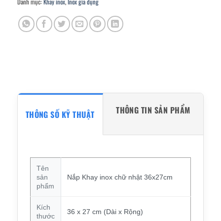
Danh mục:
Khay inox
,
Inox gia dụng
THÔNG TIN SẢN PHẨM
THÔNG SỐ KỸ THUẬT
Tên
sản
Nắp Khay inox chữ nhật 36x27cm
phẩm
Kích
36 x 27 cm (Dài x Rộng)
thước