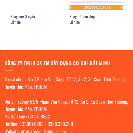
Khay inox 3 ngăn
Khay trà inox đẹp
Liên hệ
Liên hệ
CÔNG TY TNHH SX TM XÂY DỰNG CƠ KHÍ HẢI MINH
Trụ sở chính: 51/5 Phạm Văn Sáng, Tổ 12, Ấp 2, Xã Xuân Thới Thượng,
Huyện Hóc Môn, TP.HCM
Địa chỉ xưởng: 51/5 Phạm Văn Sáng, Tổ 12, Ấp 2, Xã Xuân Thới Thượng,
Huyện Hóc Môn, TP.HCM
Mã Số Thuế : 0317759822
Hotline:
037.907.6268
-
0968.399.280
Website:
https://cokhihaiminh.com