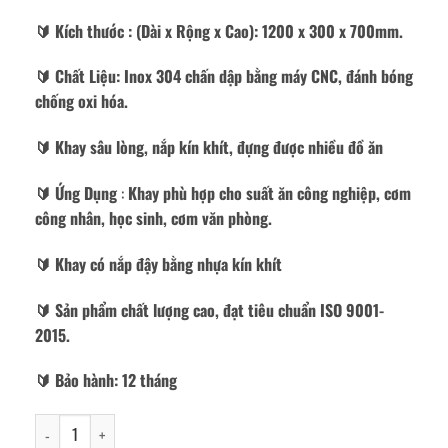
🔰️
Kích thước
: (Dài x Rộng x Cao): 1200 x 300 x 700mm.
🔰️ Chất Liệu: Inox 304 chấn dập bằng máy CNC, đánh bóng
chống oxi hóa.
🔰️ Khay sâu lòng, nắp kín khít, đựng được nhiều đồ ăn
🔰️ Ứng Dụng
:
Khay phù hợp cho suất ăn công nghiệp, cơm
công nhân, học sinh, cơm văn phòng.
🔰️ Khay có nắp đậy bằng nhựa kín khít
🔰️ Sản phẩm chất lượng cao, đạt tiêu chuẩn ISO 9001-
2015.
🔰️ Bảo hành: 12 tháng
Khay inox đựng chén bát số lượng