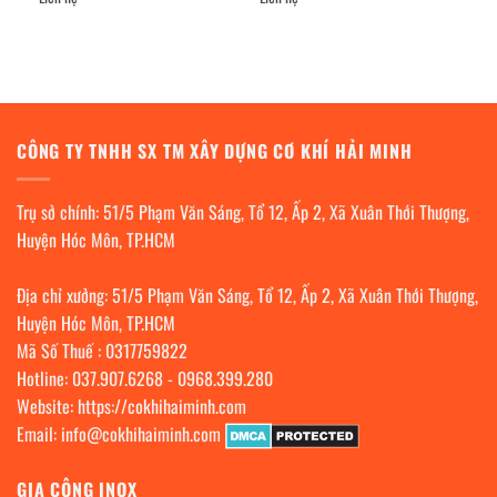
CÔNG TY TNHH SX TM XÂY DỰNG CƠ KHÍ HẢI MINH
Trụ sở chính: 51/5 Phạm Văn Sáng, Tổ 12, Ấp 2, Xã Xuân Thới Thượng,
Huyện Hóc Môn, TP.HCM
Địa chỉ xưởng: 51/5 Phạm Văn Sáng, Tổ 12, Ấp 2, Xã Xuân Thới Thượng,
Huyện Hóc Môn, TP.HCM
Mã Số Thuế : 0317759822
Hotline:
037.907.6268
-
0968.399.280
Website:
https://cokhihaiminh.com
Email:
info@cokhihaiminh.com
GIA CÔNG INOX