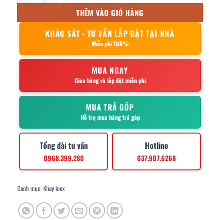
THÊM VÀO GIỎ HÀNG
KHẢO SÁT - TƯ VẤN LẮP ĐẶT TẠI NHÀ
Miễn phí 100%
MUA NGAY
Giao hàng và lắp đặt miễn phí
MUA TRẢ GÓP
Hỗ trợ mua hàng trả góp
Tổng đài tư vấn
Hotline
0968.399.280
037.907.6268
Danh mục:
Khay inox