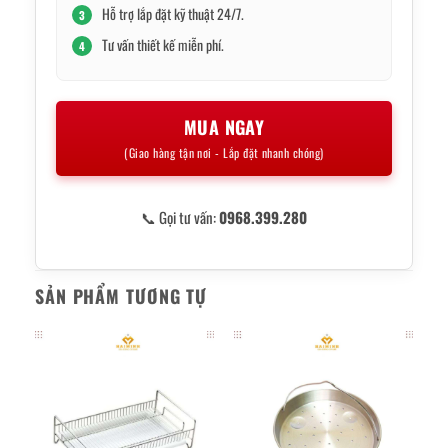
Hỗ trợ lắp đặt kỹ thuật 24/7.
3
Tư vấn thiết kế miễn phí.
4
MUA NGAY
(Giao hàng tận nơi - Lắp đặt nhanh chóng)
📞 Gọi tư vấn:
0968.399.280
SẢN PHẨM TƯƠNG TỰ