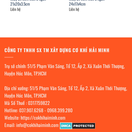
21x20x3.5cm
24x17x4cm
Liên hệ
Liên hệ
CÔNG TY TNHH SX TM XÂY DỰNG CƠ KHÍ HẢI MINH
Trụ sở chính: 51/5 Phạm Văn Sáng, Tổ 12, Ấp 2, Xã Xuân Thới Thượng,
Huyện Hóc Môn, TP.HCM
Địa chỉ xưởng: 51/5 Phạm Văn Sáng, Tổ 12, Ấp 2, Xã Xuân Thới Thượng,
Huyện Hóc Môn, TP.HCM
Mã Số Thuế : 0317759822
Hotline:
037.907.6268
-
0968.399.280
Website:
https://cokhihaiminh.com
Email:
info@cokhihaiminh.com