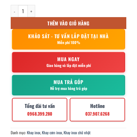
Khay cơm inox 6 ngăn số lượng
THÊM VÀO GIỎ HÀNG
KHẢO SÁT - TƯ VẤN LẮP ĐẶT TẠI NHÀ
Miễn phí 100%
MUA NGAY
Giao hàng và lắp đặt miễn phí
MUA TRẢ GÓP
Hỗ trợ mua hàng trả góp
Tổng đài tư vấn
Hotline
0968.399.280
037.907.6268
Danh mục:
Khay inox
,
Khay cơm inox
,
Khay inox chữ nhật