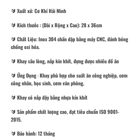
🔰️ Xuất xứ: Cơ Khí Hải Minh
🔰️
Kích thước
: (Dài x Rộng x Cao): 28 x 36cm
🔰️ Chất Liệu: Inox 304 chấn dập bằng máy CNC, đánh bóng
chống oxi hóa.
🔰️ Khay sâu lòng, nắp kín khít, đựng được nhiều đồ ăn
🔰️ Ứng Dụng
:
Khay phù hợp cho suất ăn công nghiệp, cơm
công nhân, học sinh, cơm văn phòng.
🔰️ Khay có nắp đậy bằng nhựa kín khít
🔰️ Sản phẩm chất lượng cao, đạt tiêu chuẩn ISO 9001-
2015.
🔰️ Bảo hành: 12 tháng