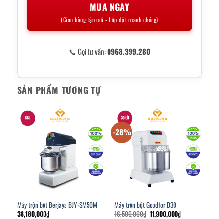
MUA NGAY
(Giao hàng tận nơi - Lắp đặt nhanh chóng)
📞 Gọi tư vấn:
0968.399.280
SẢN PHẨM TƯƠNG TỰ
-28%
Máy trộn bột Berjaya BJY-SM50M
Máy trộn bột Goodfor D30
Giá
Giá
38,180,000
₫
16,500,000
₫
11,900,000
₫