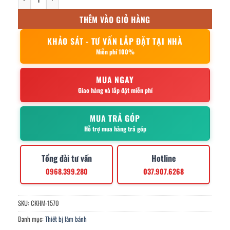
THÊM VÀO GIỎ HÀNG
KHẢO SÁT - TƯ VẤN LẮP ĐẶT TẠI NHÀ
Miễn phí 100%
MUA NGAY
Giao hàng và lắp đặt miễn phí
MUA TRẢ GÓP
Hỗ trợ mua hàng trả góp
Tổng đài tư vấn
Hotline
0968.399.280
037.907.6268
SKU:
CKHM-1570
Danh mục:
Thiết bị làm bánh