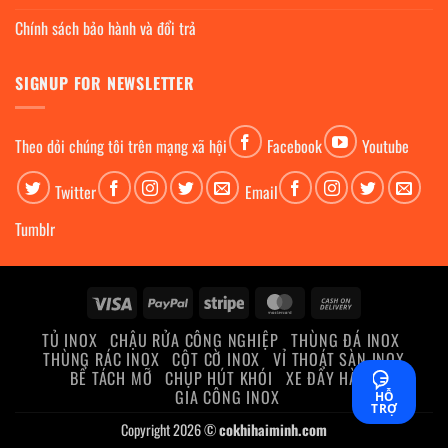
Chính sách bảo hành và đổi trả
SIGNUP FOR NEWSLETTER
Theo dỏi chúng tôi trên mạng xã hội
Facebook
Youtube
Twitter
Email
Tumblr
Visa
PayPal
Stripe
MasterCard
Cash
On
TỦ INOX
CHẬU RỬA CÔNG NGHIỆP
THÙNG ĐÁ INOX
Delivery
THÙNG RÁC INOX
CỘT CỜ INOX
VỈ THOÁT SÀN INOX
BỂ TÁCH MỠ
CHỤP HÚT KHÓI
XE ĐẨY HÀNG
GIA CÔNG INOX
HỖ
TRỢ
Copyright 2026 ©
cokhihaiminh.com