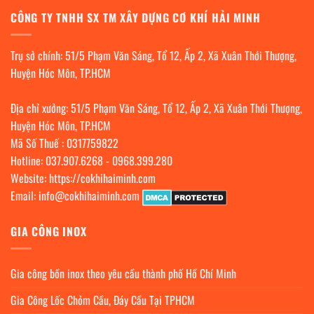
CÔNG TY TNHH SX TM XÂY DỰNG CƠ KHÍ HẢI MINH
Trụ sở chính: 51/5 Phạm Văn Sáng, Tổ 12, Ấp 2, Xã Xuân Thới Thượng,
Huyện Hóc Môn, TP.HCM
Địa chỉ xưởng: 51/5 Phạm Văn Sáng, Tổ 12, Ấp 2, Xã Xuân Thới Thượng,
Huyện Hóc Môn, TP.HCM
Mã Số Thuế : 0317759822
Hotline:
037.907.6268
-
0968.399.280
Website:
https://cokhihaiminh.com
Email:
info@cokhihaiminh.com
GIA CÔNG INOX
Gia công bồn inox theo yêu cầu thành phố Hồ Chí Minh
Gia Công Lốc Chỏm Cầu, Đáy Cầu Tại TPHCM