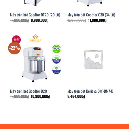
Máy trộn bột Goodfor DT20 (20 Lít)
Máy trộn bột Goodfor G30 (34 Lít)
Giá
Giá
Giá
Giá
13,900,000
₫
9,900,000
₫
15,900,000
₫
11,900,000
₫
gốc
hiện
gốc
hiện
là:
tại
là:
tại
13,900,000₫.
là:
15,900,000₫.
là:
9,900,000₫.
11,900,000₫.
-22%
Máy trộn bột Goodfor D20
Máy trộn bột Berjaya BJY-BM7-B
Giá
Giá
13,900,000
₫
10,900,000
₫
8,464,000
₫
gốc
hiện
là:
tại
13,900,000₫.
là:
10,900,000₫.