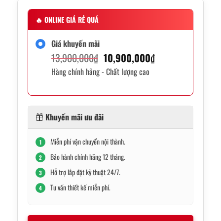
🔥
ONLINE GIÁ RẺ QUÁ
Giá khuyến mãi
Giá
Giá
13,900,000
₫
10,900,000
₫
Hàng chính hãng - Chất lượng cao
gốc
hiện
là:
tại
13,900,000₫.
là:
Khuyến mãi ưu đãi
10,900,000₫.
Miễn phí vận chuyển nội thành.
1
Bảo hành chính hãng 12 tháng.
2
Hỗ trợ lắp đặt kỹ thuật 24/7.
3
Tư vấn thiết kế miễn phí.
4