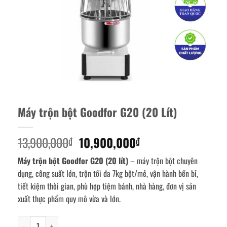
Máy trộn bột Goodfor G20 (20 Lít)
Giá
Giá
13,900,000
10,900,000
₫
₫
gốc
hiện
Máy trộn bột Goodfor G20 (20 lít)
– máy trộn bột chuyên
là:
tại
dụng, công suất lớn, trộn tối đa 7kg bột/mẻ, vận hành bền bỉ,
13,900,000₫.
là:
tiết kiệm thời gian, phù hợp tiệm bánh, nhà hàng, đơn vị sản
10,900,000₫.
xuất thực phẩm quy mô vừa và lớn.
Máy trộn bột Goodfor G20 (20 Lít) số lượng