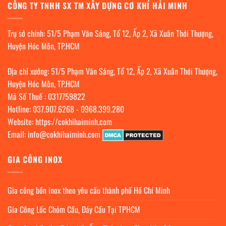
CÔNG TY TNHH SX TM XÂY DỰNG CƠ KHÍ HẢI MINH
Trụ sở chính: 51/5 Phạm Văn Sáng, Tổ 12, Ấp 2, Xã Xuân Thới Thượng,
Huyện Hóc Môn, TP.HCM
Địa chỉ xưởng: 51/5 Phạm Văn Sáng, Tổ 12, Ấp 2, Xã Xuân Thới Thượng,
Huyện Hóc Môn, TP.HCM
Mã Số Thuế : 0317759822
Hotline:
037.907.6268
-
0968.399.280
Website:
https://cokhihaiminh.com
Email:
info@cokhihaiminh.com
GIA CÔNG INOX
Gia công bồn inox theo yêu cầu thành phố Hồ Chí Minh
Gia Công Lốc Chỏm Cầu, Đáy Cầu Tại TPHCM