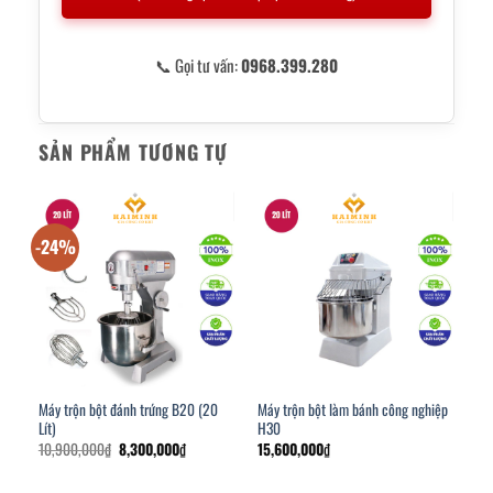
📞 Gọi tư vấn:
0968.399.280
SẢN PHẨM TƯƠNG TỰ
-24%
Máy trộn bột đánh trứng B20 (20
Máy trộn bột làm bánh công nghiệp
Lít)
H30
Giá
Giá
10,900,000
₫
8,300,000
₫
15,600,000
₫
gốc
hiện
là:
tại
10,900,000₫.
là: