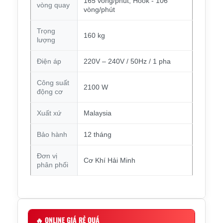
165 vòng/phút, Hook - 106
vòng quay
vòng/phút
Trọng
160 kg
lượng
Điện áp
220V – 240V / 50Hz / 1 pha
Công suất
2100 W
động cơ
Xuất xứ
Malaysia
Bảo hành
12 tháng
Đơn vị
Cơ Khí Hải Minh
phân phối
🔥
ONLINE GIÁ RẺ QUÁ