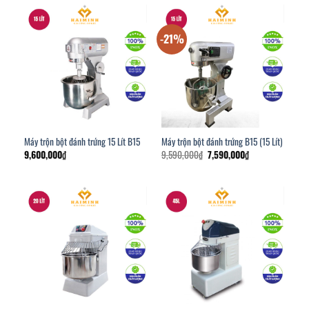
8,300,000₫.
-21%
Máy trộn bột đánh trứng 15 Lít B15
Máy trộn bột đánh trứng B15 (15 Lít)
Giá
Giá
9,600,000
₫
9,590,000
₫
7,590,000
₫
gốc
hiện
là:
tại
9,590,000₫.
là:
7,590,000₫.