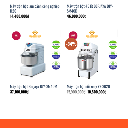
Máy trộn bột làm bánh công nghiệp
Máy trộn bột 45 lít BERJAYA BJY-
H20
SM40D
14,400,000
₫
46,000,000
₫
-34%
Máy trộn bột Berjaya BJY-SM40M
Máy trộn bột nồi xoay YF-SD20
Giá
Giá
37,100,000
₫
15,900,000
₫
10,500,000
₫
gốc
hiện
là:
tại
15,900,000₫.
là:
10,500,000₫.