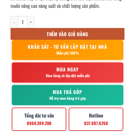
muốn nâng cao năng suất và chất lượng sản phẩm.
Máy trộn bột Berjaya BJY-BM40 số lượng
THÊM VÀO GIỎ HÀNG
KHẢO SÁT - TƯ VẤN LẮP ĐẶT TẠI NHÀ
Miễn phí 100%
MUA NGAY
Giao hàng và lắp đặt miễn phí
MUA TRẢ GÓP
Hỗ trợ mua hàng trả góp
Tổng đài tư vấn
Hotline
0968.399.280
037.907.6268