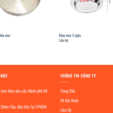
hủy inox
Khay inox 3 ngăn
Liên hệ
INOX
THÔNG TIN CÔNG TY
 inox theo yêu cầu thành phố Hồ
Trang Chủ
Về Hải Minh
c Chỏm Cầu, Đáy Cầu Tại TPHCM
Liên Hệ