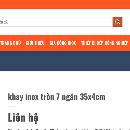
TRANG CHỦ
GIỚI THIỆU
GIA CÔNG INOX
THIẾT BỊ BẾP CÔNG NGHIỆP
khay inox tròn 7 ngăn 35x4cm
Liên hệ