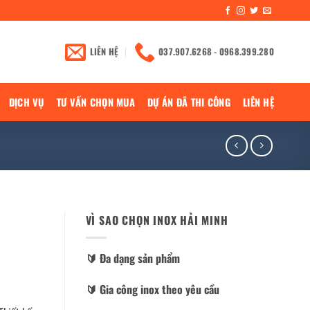
LIÊN HỆ
037.907.6268 - 0968.399.280
DỊCH VỤ
TƯ VẤN CHỌN MUA
DỰ ÁN ĐÃ THI CÔNG
LIÊN HỆ
VÌ SAO CHỌN INOX HẢI MINH
🔰️ Đa dạng sản phẩm
🔰️ Gia công inox theo yêu cầu