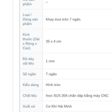
–
phẩm
Loại /
Dòng sản
Khay inox tròn 7 ngăn
phẩm
Kích
thước (Dài
35 x 4 cm
x Rộng x
Cao)
Độ dày
1 mm
vật liệu
Số ngăn
7 ngăn
Kiểu dáng
Hình tròn
Chất liệu
Inox SUS 304 chấn dập bằng máy CNC
Xuất xứ
Cơ Khí Hải Minh