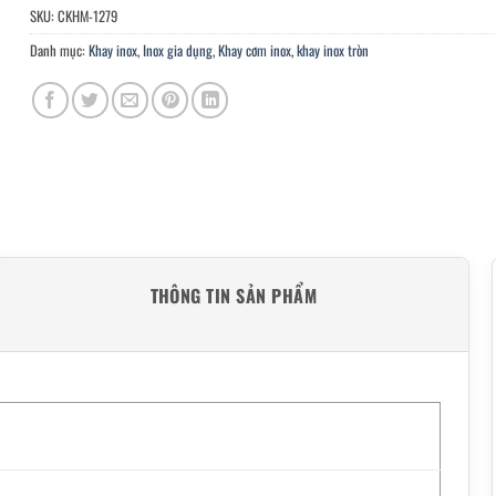
SKU:
CKHM-1279
Danh mục:
Khay inox
,
Inox gia dụng
,
Khay cơm inox
,
khay inox tròn
THÔNG TIN SẢN PHẨM