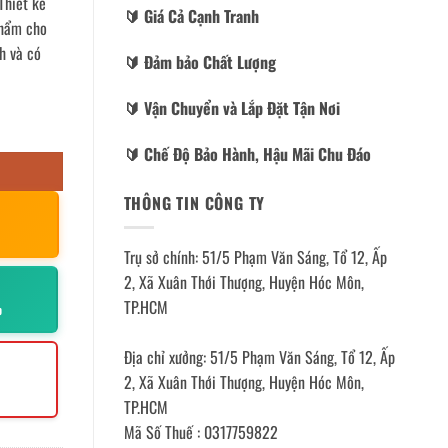
Thiết kế
🔰️ Giá Cả Cạnh Tranh
phẩm cho
h và có
🔰️ Đảm bảo Chất Lượng
🔰️ Vận Chuyển và Lắp Đặt Tận Nơi
🔰️ Chế Độ Bảo Hành, Hậu Mãi Chu Đáo
THÔNG TIN CÔNG TY
Trụ sở chính: 51/5 Phạm Văn Sáng, Tổ 12, Ấp
2, Xã Xuân Thới Thượng, Huyện Hóc Môn,
TP.HCM
p
Địa chỉ xưởng: 51/5 Phạm Văn Sáng, Tổ 12, Ấp
2, Xã Xuân Thới Thượng, Huyện Hóc Môn,
TP.HCM
Mã Số Thuế : 0317759822