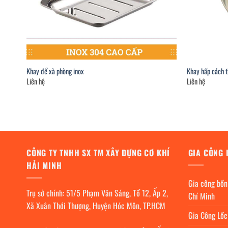
Khay để xà phòng inox
Khay hấp cách t
Liên hệ
Liên hệ
CÔNG TY TNHH SX TM XÂY DỰNG CƠ KHÍ
GIA CÔNG 
HẢI MINH
Gia công bồn
Trụ sở chính: 51/5 Phạm Văn Sáng, Tổ 12, Ấp 2,
Chí Minh
Xã Xuân Thới Thượng, Huyện Hóc Môn, TP.HCM
Gia Công Lố