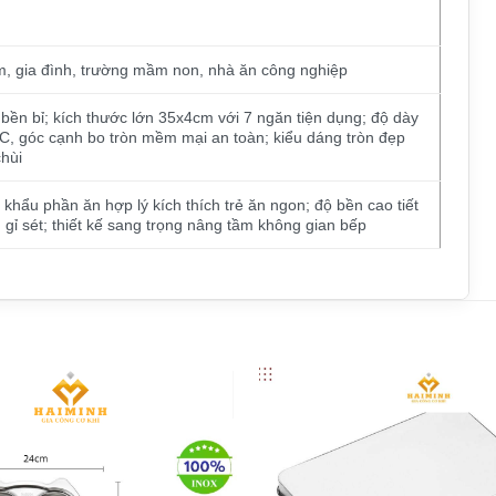
m, gia đình, trường mầm non, nhà ăn công nghiệp
 bền bỉ; kích thước lớn 35x4cm với 7 ngăn tiện dụng; độ dày
NC, góc cạnh bo tròn mềm mại an toàn; kiểu dáng tròn đẹp
chùi
khẩu phần ăn hợp lý kích thích trẻ ăn ngon; độ bền cao tiết
 gỉ sét; thiết kế sang trọng nâng tầm không gian bếp