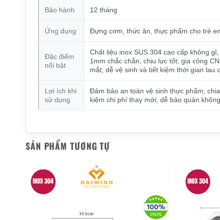
Bảo hành
12 tháng
Ứng dụng
Đựng cơm, thức ăn, thực phẩm cho trẻ e
Chất liệu inox SUS 304 cao cấp không gỉ,
Đặc điểm
1mm chắc chắn, chịu lực tốt; gia công C
nổi bật
mắt; dễ vệ sinh và tiết kiệm thời gian lau 
Lợi ích khi
Đảm bảo an toàn vệ sinh thực phẩm; chia 
sử dụng
kiệm chi phí thay mới; dễ bảo quản không
SẢN PHẨM TƯƠNG TỰ