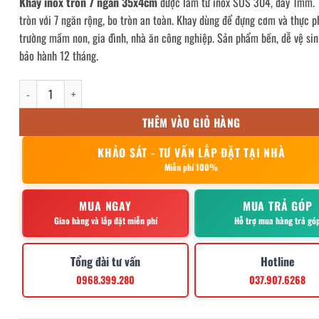
Khay inox tròn 7 ngăn 35x4cm
được làm từ inox SUS 304, dày 1mm. 
tròn với 7 ngăn rộng, bo tròn an toàn. Khay dùng để đựng cơm và thực 
trường mầm non, gia đình, nhà ăn công nghiệp. Sản phẩm bền, dễ vệ sin
bảo hành 12 tháng.
khay inox tròn 7 ngăn 35x4cm số lượng
THÊM VÀO GIỎ HÀNG
KHẢO SÁT - TƯ VẤN LẮP ĐẶT TẠI NHÀ
Miễn phí 100%
MUA NGAY
MUA TRẢ GÓP
Giao hàng và lắp đặt miễn phí
Hỗ trợ mua hàng trả gó
Tổng đài tư vấn
Hotline
0968.399.280
037.907.6268