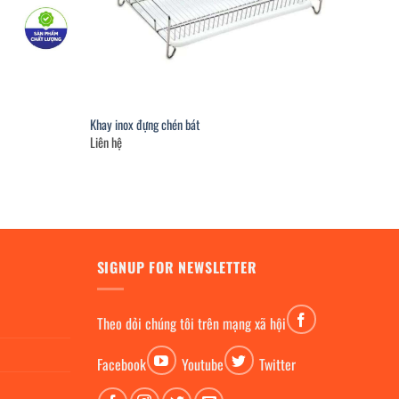
Khay inox đựng chén bát
Liên hệ
SIGNUP FOR NEWSLETTER
Theo dỏi chúng tôi trên mạng xã hội
Facebook
Youtube
Twitter