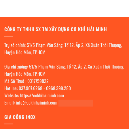
CÔNG TY TNHH SX TM XÂY DỰNG CƠ KHÍ HẢI MINH
Trụ sở chính: 51/5 Phạm Văn Sáng, Tổ 12, Ấp 2, Xã Xuân Thới Thượng,
Huyện Hóc Môn, TP.HCM
Địa chỉ xưởng: 51/5 Phạm Văn Sáng, Tổ 12, Ấp 2, Xã Xuân Thới Thượng,
Huyện Hóc Môn, TP.HCM
Mã Số Thuế : 0317759822
Hotline:
037.907.6268
-
0968.399.280
Website:
https://cokhihaiminh.com
Email:
info@cokhihaiminh.com
GIA CÔNG INOX