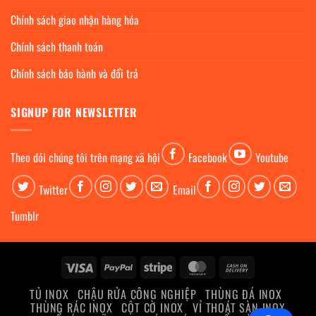
Chính sách giao nhận hàng hóa
Chính sách thanh toán
Chính sách bảo hành và đổi trả
SIGNUP FOR NEWSLETTER
Theo dỏi chúng tôi trên mạng xã hội
Facebook
Youtube
Twitter
Email
Tumblr
Visa
PayPal
Stripe
MasterCard
Cash
On
TỦ INOX
CHẬU RỬA CÔNG NGHIỆP
THÙNG ĐÁ INOX
Delivery
THÙNG RÁC INOX
CỘT CỜ INOX
VỈ THOÁT SÀN INOX