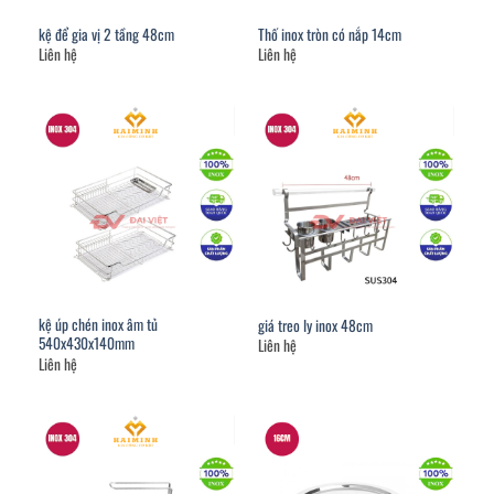
kệ để gia vị 2 tầng 48cm
Thố inox tròn có nắp 14cm
Liên hệ
Liên hệ
kệ úp chén inox âm tủ
giá treo ly inox 48cm
540x430x140mm
Liên hệ
Liên hệ