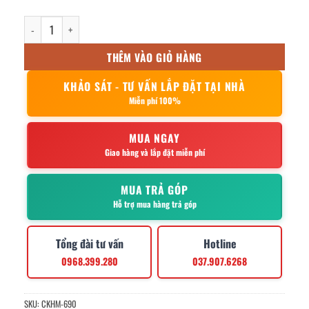
kệ gia vị 1 tầng 20x60cm số lượng
THÊM VÀO GIỎ HÀNG
KHẢO SÁT - TƯ VẤN LẮP ĐẶT TẠI NHÀ
Miễn phí 100%
MUA NGAY
Giao hàng và lắp đặt miễn phí
MUA TRẢ GÓP
Hỗ trợ mua hàng trả góp
Tổng đài tư vấn
Hotline
0968.399.280
037.907.6268
SKU:
CKHM-690