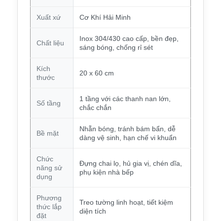
Xuất xứ
Cơ Khí Hải Minh
Inox 304/430 cao cấp, bền đẹp,
Chất liệu
sáng bóng, chống rỉ sét
Kích
20 x 60 cm
thước
1 tầng với các thanh nan lớn,
Số tầng
chắc chắn
Nhẵn bóng, tránh bám bẩn, dễ
Bề mặt
dàng vệ sinh, hạn chế vi khuẩn
Chức
Đựng chai lọ, hủ gia vị, chén dĩa,
năng sử
phụ kiện nhà bếp
dụng
Phương
Treo tường linh hoạt, tiết kiệm
thức lắp
diện tích
đặt