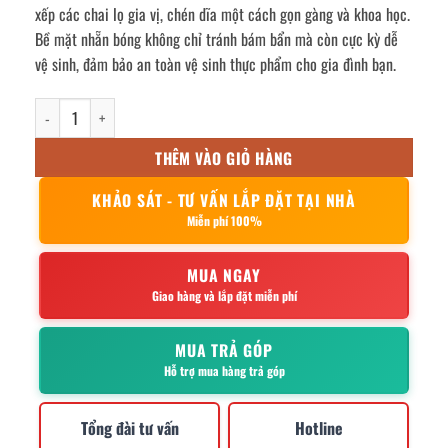
xếp các chai lọ gia vị, chén dĩa một cách gọn gàng và khoa học.
Bề mặt nhẵn bóng không chỉ tránh bám bẩn mà còn cực kỳ dễ
vệ sinh, đảm bảo an toàn vệ sinh thực phẩm cho gia đình bạn.
kệ gia vị 1 tầng ống 12x30cm số lượng
THÊM VÀO GIỎ HÀNG
KHẢO SÁT - TƯ VẤN LẮP ĐẶT TẠI NHÀ
Miễn phí 100%
MUA NGAY
Giao hàng và lắp đặt miễn phí
MUA TRẢ GÓP
Hỗ trợ mua hàng trả góp
Tổng đài tư vấn
Hotline