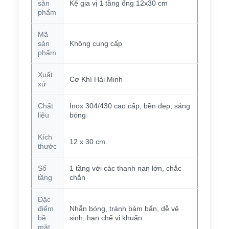
sản
Kệ gia vị 1 tầng ống 12x30 cm
phẩm
Mã
sản
Không cung cấp
phẩm
Xuất
Cơ Khí Hải Minh
xứ
Chất
Inox 304/430 cao cấp, bền đẹp, sáng
liệu
bóng
Kích
12 x 30 cm
thước
Số
1 tầng với các thanh nan lớn, chắc
tầng
chắn
Đặc
điểm
Nhẵn bóng, tránh bám bẩn, dễ vệ
bề
sinh, hạn chế vi khuẩn
mặt