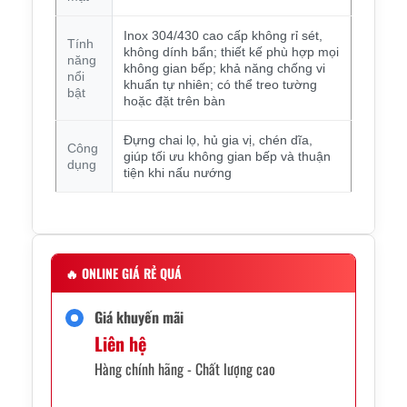
Inox 304/430 cao cấp không rỉ sét,
Tính
không dính bẩn; thiết kế phù hợp mọi
năng
không gian bếp; khả năng chống vi
nổi
khuẩn tự nhiên; có thể treo tường
bật
hoặc đặt trên bàn
Đựng chai lọ, hủ gia vị, chén dĩa,
Công
giúp tối ưu không gian bếp và thuận
dụng
tiện khi nấu nướng
🔥
ONLINE GIÁ RẺ QUÁ
Giá khuyến mãi
Liên hệ
Hàng chính hãng - Chất lượng cao