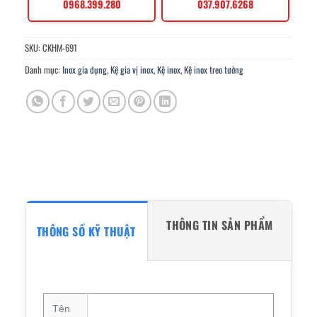
0968.399.280
037.907.6268
SKU:
CKHM-691
Danh mục:
Inox gia dụng
,
Kệ gia vị inox
,
Kệ inox
,
Kệ inox treo tường
THÔNG TIN SẢN PHẨM
THÔNG SỐ KỸ THUẬT
Tên