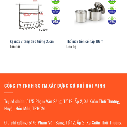
kệ inox 2 tầng treo tường 33cm
Thố inox tròn có nắp 10cm
Liên hệ
Liên hệ
CÔNG TY TNHH SX TM XÂY DỰNG CƠ KHÍ HẢI MINH
Trụ sở chính: 51/5 Phạm Văn Sáng, Tổ 12, Ấp 2, Xã Xuân Thới Thượng,
Huyện Hóc Môn, TP.HCM
Địa chỉ xưởng: 51/5 Phạm Văn Sáng, Tổ 12, Ấp 2, Xã Xuân Thới Thượng,