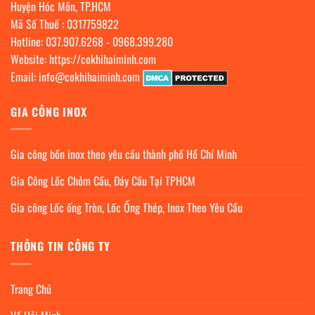
Huyện Hóc Môn, TP.HCM
Mã Số Thuế : 0317759822
Hotline:
037.907.6268
-
0968.399.280
Website:
https://cokhihaiminh.com
Email:
info@cokhihaiminh.com
GIA CÔNG INOX
Gia công bồn inox theo yêu cầu thành phố Hồ Chí Minh
Gia Công Lốc Chỏm Cầu, Đáy Cầu Tại TPHCM
Gia công Lốc ống Tròn, Lốc Ống Thép, Inox Theo Yêu Cầu
THÔNG TIN CÔNG TY
Trang Chủ