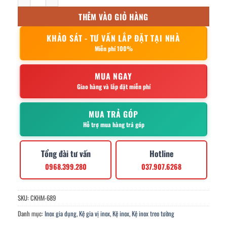
THÊM VÀO GIỎ HÀNG
KHẢO SÁT - TƯ VẤN LẮP ĐẶT TẠI NHÀ
Miễn phí 100%
MUA NGAY
Giao hàng và lắp đặt miễn phí
MUA TRẢ GÓP
Hỗ trợ mua hàng trả góp
Tổng đài tư vấn
Hotline
0968.399.280
037.907.6268
SKU:
CKHM-689
Danh mục:
Inox gia dụng
,
Kệ gia vị inox
,
Kệ inox
,
Kệ inox treo tường