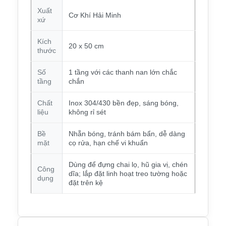
Xuất
Cơ Khí Hải Minh
xứ
Kích
20 x 50 cm
thước
Số
1 tầng với các thanh nan lớn chắc
tầng
chắn
Chất
Inox 304/430 bền đẹp, sáng bóng,
liệu
không rỉ sét
Bề
Nhẵn bóng, tránh bám bẩn, dễ dàng
mặt
cọ rửa, hạn chế vi khuẩn
Dùng để đựng chai lọ, hũ gia vị, chén
Công
dĩa; lắp đặt linh hoạt treo tường hoặc
dụng
đặt trên kệ