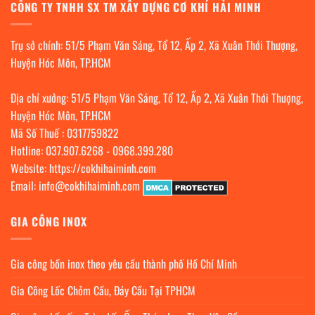
CÔNG TY TNHH SX TM XÂY DỰNG CƠ KHÍ HẢI MINH
Trụ sở chính: 51/5 Phạm Văn Sáng, Tổ 12, Ấp 2, Xã Xuân Thới Thượng,
Huyện Hóc Môn, TP.HCM
Địa chỉ xưởng: 51/5 Phạm Văn Sáng, Tổ 12, Ấp 2, Xã Xuân Thới Thượng,
Huyện Hóc Môn, TP.HCM
Mã Số Thuế : 0317759822
Hotline:
037.907.6268
-
0968.399.280
Website:
https://cokhihaiminh.com
Email:
info@cokhihaiminh.com
GIA CÔNG INOX
Gia công bồn inox theo yêu cầu thành phố Hồ Chí Minh
Gia Công Lốc Chỏm Cầu, Đáy Cầu Tại TPHCM