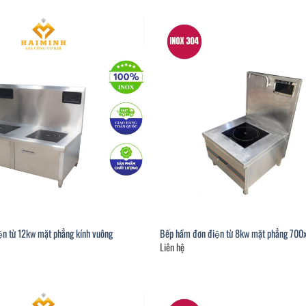
̣n từ 12kw mặt phẳng kính vuông
Bếp hầm đơn điện từ 8kw mặt phẳng 7
Liên hệ