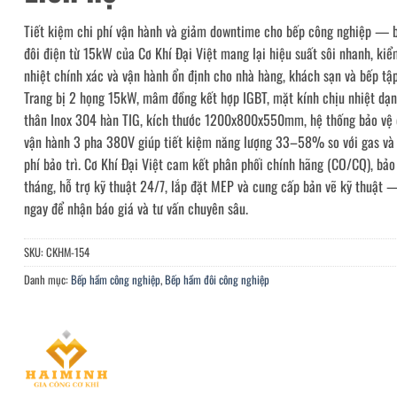
Tiết kiệm chi phí vận hành và giảm downtime cho bếp công nghiệp —
đôi điện từ 15kW của Cơ Khí Đại Việt mang lại hiệu suất sôi nhanh, kiể
nhiệt chính xác và vận hành ổn định cho nhà hàng, khách sạn và bếp tập
Trang bị 2 họng 15kW, mâm đồng kết hợp IGBT, mặt kính chịu nhiệt dạn
thân Inox 304 hàn TIG, kích thước 1200x800x550mm, hệ thống bảo vệ 
vận hành 3 pha 380V giúp tiết kiệm năng lượng 33–58% so với gas và
phí bảo trì. Cơ Khí Đại Việt cam kết phân phối chính hãng (CO/CQ), bả
tháng, hỗ trợ kỹ thuật 24/7, lắp đặt MEP và cung cấp bản vẽ kỹ thuật 
ngay để nhận báo giá và tư vấn chuyên sâu.
SKU:
CKHM-154
Danh mục:
Bếp hầm công nghiệp
,
Bếp hầm đôi công nghiệp