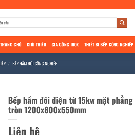
TRANG CHỦ
GIỚI THIỆU
GIA CÔNG INOX
THIẾT BỊ BẾP CÔNG NGHIỆP
IỆP
/
BẾP HẦM ĐÔI CÔNG NGHIỆP
Bếp hầm đôi điện từ 15kw mặt phẳng
tròn 1200x800x550mm
Liên hệ