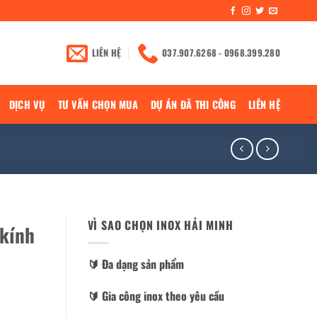
LIÊN HỆ
037.907.6268 - 0968.399.280
DỊCH VỤ
TƯ VẤN CHỌN MUA
DỰ ÁN ĐÃ THI CÔNG
LIÊN HỆ
VÌ SAO CHỌN INOX HẢI MINH
 kính
🔰️ Đa dạng sản phẩm
🔰️ Gia công inox theo yêu cầu