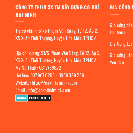
CÔNG TY TNHH SX TM XÂY DỰNG CƠ KHÍ
GIA CÔNG 
HẢI MINH
Gia công bồn
Trụ sở chính: 51/5 Phạm Văn Sáng, Tổ 12, Ấp 2,
Chí Minh
Xã Xuân Thới Thượng, Huyện Hóc Môn, TP.HCM
Gia Công Lố
Địa chỉ xưởng: 51/5 Phạm Văn Sáng, Tổ 12, Ấp 2,
Gia công Lốc
Xã Xuân Thới Thượng, Huyện Hóc Môn, TP.HCM
Yêu Cầu
Mã Số Thuế : 0317759822
Hotline:
037.907.6268
-
0968.399.280
Website:
https://cokhihaiminh.com
Email:
info@cokhihaiminh.com