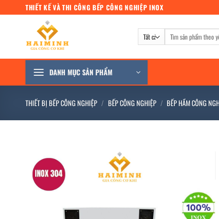
Bỏ
THIẾT KẾ VÀ THI CÔNG BẾP CÔNG NGHIỆP INOX
qua
nội
Tìm
dung
kiếm:
DANH MỤC SẢN PHẨM
THIẾT BỊ BẾP CÔNG NGHIỆP
/
BẾP CÔNG NGHIỆP
/
BẾP HẦM CÔNG NGH