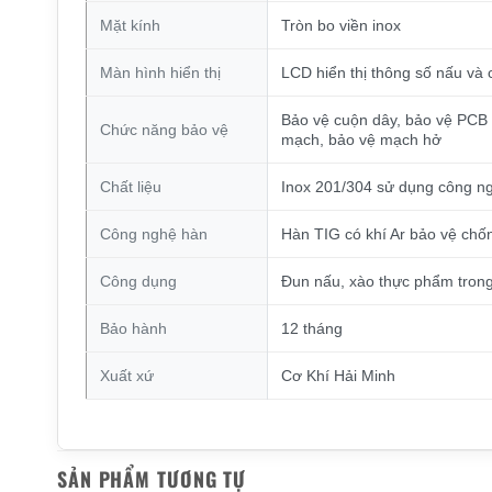
Mặt kính
Tròn bo viền inox
Màn hình hiển thị
LCD hiển thị thông số nấu và 
Bảo vệ cuộn dây, bảo vệ PCB 
Chức năng bảo vệ
mạch, bảo vệ mạch hở
Chất liệu
Inox 201/304 sử dụng công 
Công nghệ hàn
Hàn TIG có khí Ar bảo vệ chố
Công dụng
Đun nấu, xào thực phẩm tron
Bảo hành
12 tháng
Xuất xứ
Cơ Khí Hải Minh
SẢN PHẨM TƯƠNG TỰ