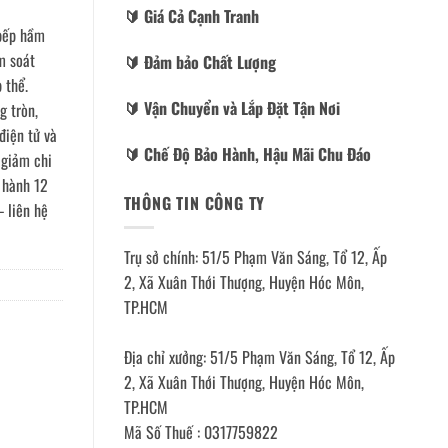
🔰️ Giá Cả Cạnh Tranh
 bếp hầm
m soát
🔰️ Đảm bảo Chất Lượng
 thể.
🔰️ Vận Chuyển và Lắp Đặt Tận Nơi
g tròn,
điện tử và
🔰️ Chế Độ Bảo Hành, Hậu Mãi Chu Đáo
 giảm chi
o hành 12
THÔNG TIN CÔNG TY
— liên hệ
Trụ sở chính: 51/5 Phạm Văn Sáng, Tổ 12, Ấp
2, Xã Xuân Thới Thượng, Huyện Hóc Môn,
TP.HCM
Địa chỉ xưởng: 51/5 Phạm Văn Sáng, Tổ 12, Ấp
2, Xã Xuân Thới Thượng, Huyện Hóc Môn,
TP.HCM
Mã Số Thuế : 0317759822