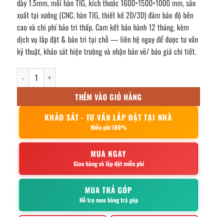
dày 1.5mm, mối hàn TIG, kích thước 1600×1500×1000 mm, sản
xuất tại xưởng (CNC, hàn TIG, thiết kế 2D/3D) đảm bảo độ bền
cao và chi phí bảo trì thấp. Cam kết bảo hành 12 tháng, kèm
dịch vụ lắp đặt & bảo trì tại chỗ — liên hệ ngay để được tư vấn
kỹ thuật, khảo sát hiện trường và nhận bản vẽ/ báo giá chi tiết.
Bể tách mỡ gia đình 2600l số lượng
THÊM VÀO GIỎ HÀNG
KHẢO SÁT - TƯ VẤN LẮP ĐẶT TẠI NHÀ
Miễn phí 100%
MUA NGAY
Giao hàng và lắp đặt miễn phí
MUA TRẢ GÓP
Hỗ trợ mua hàng trả góp