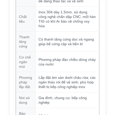
dễ dàng thao tác và vệ sinh
Inox 304 dày 1.5mm, sử dụng
Chất
công nghệ chấn dập CNC; mối hàn
liệu
TIG có khí Ar bảo vệ chống oxy
hóa
Thanh
Có thanh tăng cứng dọc và ngang
tăng
giúp bể cứng cáp và bền bỉ
cứng
Cơ chế
Phương pháp đảo chiều dòng chảy
ngăn
của nước
mùi
Phương
Lắp đặt âm sàn dưới chậu rửa; các
pháp
ngăn tháo rời để vệ sinh; phù hợp
lắp đặt
thiết bị bếp công nghiệp inox
Nơi sử
Gia đình, chung cư, bếp công
dụng
nghiệp
Bảo