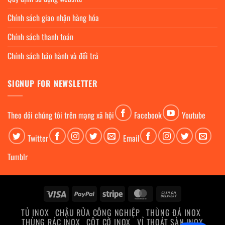
Chính sách giao nhận hàng hóa
Chính sách thanh toán
Chính sách bảo hành và đổi trả
SIGNUP FOR NEWSLETTER
Theo dỏi chúng tôi trên mạng xã hội
Facebook
Youtube
Twitter
Email
Tumblr
Visa
PayPal
Stripe
MasterCard
Cash
On
TỦ INOX
CHẬU RỬA CÔNG NGHIỆP
THÙNG ĐÁ INOX
Delivery
THÙNG RÁC INOX
CỘT CỜ INOX
VỈ THOÁT SÀN INOX