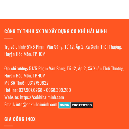
CÔNG TY TNHH SX TM XÂY DỰNG CƠ KHÍ HẢI MINH
Trụ sở chính: 51/5 Phạm Văn Sáng, Tổ 12, Ấp 2, Xã Xuân Thới Thượng,
Huyện Hóc Môn, TP.HCM
Địa chỉ xưởng: 51/5 Phạm Văn Sáng, Tổ 12, Ấp 2, Xã Xuân Thới Thượng,
Huyện Hóc Môn, TP.HCM
Mã Số Thuế : 0317759822
Hotline:
037.907.6268
-
0968.399.280
Website:
https://cokhihaiminh.com
Email:
info@cokhihaiminh.com
GIA CÔNG INOX