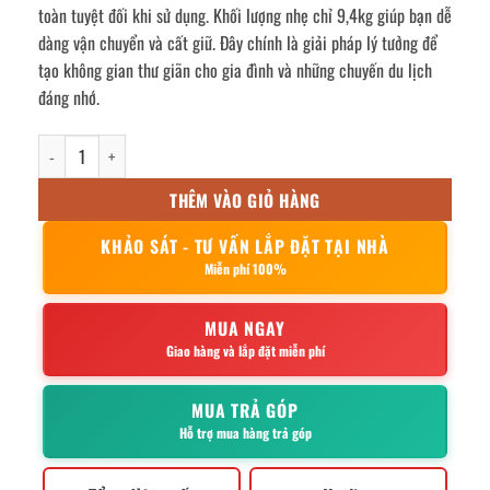
toàn tuyệt đối khi sử dụng. Khối lượng nhẹ chỉ 9,4kg giúp bạn dễ
dàng vận chuyển và cất giữ. Đây chính là giải pháp lý tưởng để
tạo không gian thư giãn cho gia đình và những chuyến du lịch
đáng nhớ.
võng xếp inox 250X98X85cm số lượng
THÊM VÀO GIỎ HÀNG
KHẢO SÁT - TƯ VẤN LẮP ĐẶT TẠI NHÀ
Miễn phí 100%
MUA NGAY
Giao hàng và lắp đặt miễn phí
MUA TRẢ GÓP
Hỗ trợ mua hàng trả góp