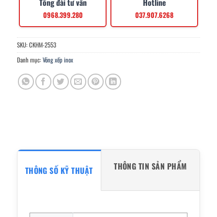
Tổng đài tư vấn
Hotline
0968.399.280
037.907.6268
SKU:
CKHM-2553
Danh mục:
Võng xếp inox
THÔNG TIN SẢN PHẨM
THÔNG SỐ KỸ THUẬT