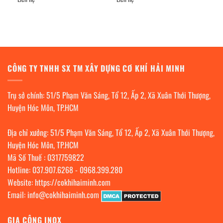
CÔNG TY TNHH SX TM XÂY DỰNG CƠ KHÍ HẢI MINH
Trụ sở chính: 51/5 Phạm Văn Sáng, Tổ 12, Ấp 2, Xã Xuân Thới Thượng,
Huyện Hóc Môn, TP.HCM
Địa chỉ xưởng: 51/5 Phạm Văn Sáng, Tổ 12, Ấp 2, Xã Xuân Thới Thượng,
Huyện Hóc Môn, TP.HCM
Mã Số Thuế : 0317759822
Hotline:
037.907.6268
-
0968.399.280
Website:
https://cokhihaiminh.com
Email:
info@cokhihaiminh.com
GIA CÔNG INOX