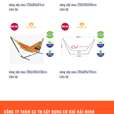
võng xếp inox 255x88x97cm
võng xếp inox 250X98X85cm
Liên hệ
Liên hệ
võng xếp inox 350x100x130cm
võng xếp inox 280x85x110cm
Liên hệ
Liên hệ
CÔNG TY TNHH SX TM XÂY DỰNG CƠ KHÍ HẢI MINH