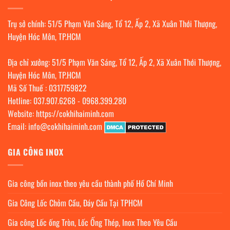
Trụ sở chính: 51/5 Phạm Văn Sáng, Tổ 12, Ấp 2, Xã Xuân Thới Thượng,
Huyện Hóc Môn, TP.HCM
Địa chỉ xưởng: 51/5 Phạm Văn Sáng, Tổ 12, Ấp 2, Xã Xuân Thới Thượng,
Huyện Hóc Môn, TP.HCM
Mã Số Thuế : 0317759822
Hotline:
037.907.6268
-
0968.399.280
Website:
https://cokhihaiminh.com
Email:
info@cokhihaiminh.com
GIA CÔNG INOX
Gia công bồn inox theo yêu cầu thành phố Hồ Chí Minh
Gia Công Lốc Chỏm Cầu, Đáy Cầu Tại TPHCM
Gia công Lốc ống Tròn, Lốc Ống Thép, Inox Theo Yêu Cầu