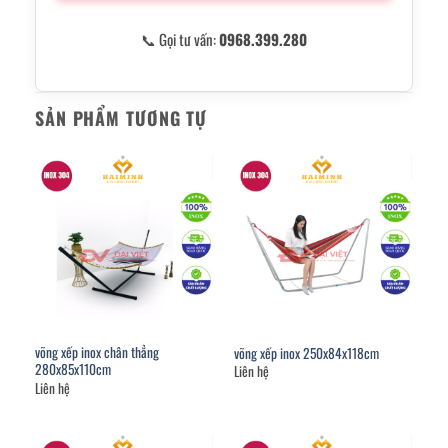
📞 Gọi tư vấn:
0968.399.280
SẢN PHẨM TƯƠNG TỰ
võng xếp inox chân thẳng
võng xếp inox 250x84x118cm
280x85x110cm
Liên hệ
Liên hệ