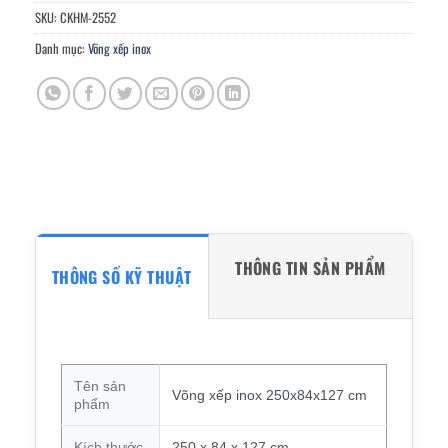
SKU:
CKHM-2552
Danh mục:
Võng xếp inox
THÔNG TIN SẢN PHẨM
THÔNG SỐ KỸ THUẬT
Tên sản
Võng xếp inox 250x84x127 cm
phẩm
Kích thước
250 x 84 x 127 cm