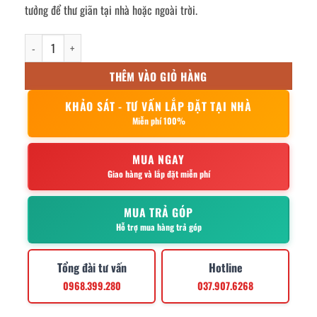
tưởng để thư giãn tại nhà hoặc ngoài trời.
võng xếp inox 250x84x127cm số lượng
THÊM VÀO GIỎ HÀNG
KHẢO SÁT - TƯ VẤN LẮP ĐẶT TẠI NHÀ
Miễn phí 100%
MUA NGAY
Giao hàng và lắp đặt miễn phí
MUA TRẢ GÓP
Hỗ trợ mua hàng trả góp
Tổng đài tư vấn
Hotline
0968.399.280
037.907.6268