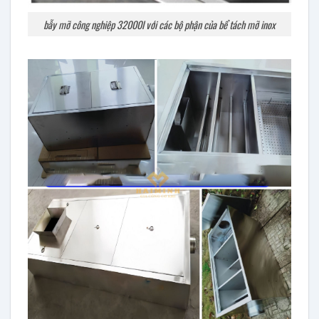
bẫy mỡ công nghiệp 32000l với các bộ phận của bể tách mỡ inox