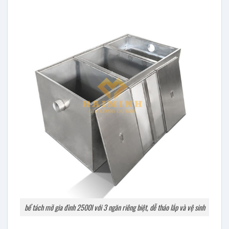
bể tách mỡ gia đình 2500l với 3 ngăn riêng biệt, dễ tháo lắp và vệ sinh