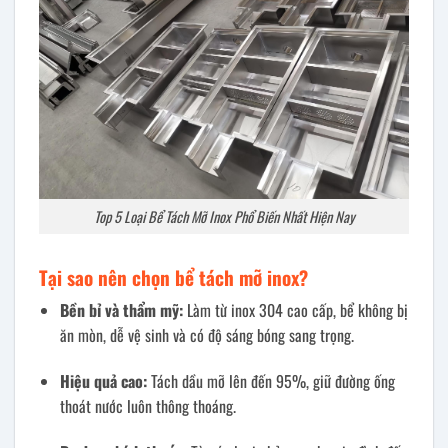
Top 5 Loại Bể Tách Mỡ Inox Phổ Biến Nhất Hiện Nay
Tại sao nên chọn bể tách mỡ inox?
Bền bỉ và thẩm mỹ:
Làm từ inox 304 cao cấp, bể không bị
ăn mòn, dễ vệ sinh và có độ sáng bóng sang trọng.
Hiệu quả cao:
Tách dầu mỡ lên đến 95%, giữ đường ống
thoát nước luôn thông thoáng.