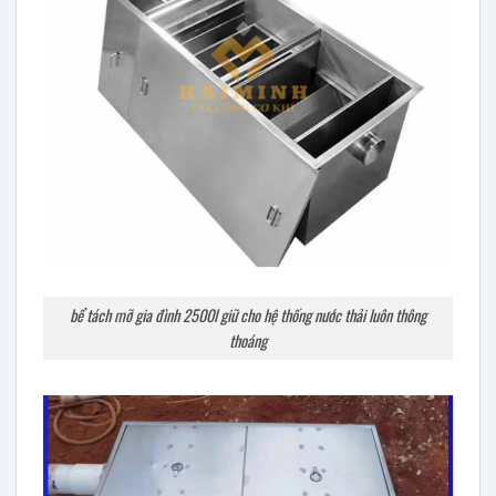
bể tách mỡ gia đình 2500l giữ cho hệ thống nước thải luôn thông
thoáng