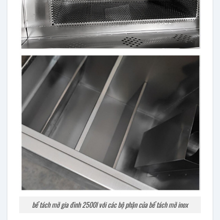
bể tách mỡ gia đình 2500l với các bộ phận của bể tách mỡ inox