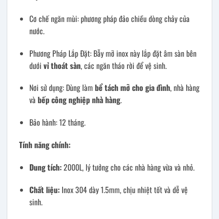
Cơ chế ngăn mùi: phương pháp đảo chiều dòng chảy của
nước.
Phương Pháp Lắp Đặt: Bẫy mỡ inox này lắp đặt âm sàn bên
dưới
vỉ thoát sàn
, các ngăn tháo rời để vệ sinh.
Nơi sử dụng: Dùng làm
bể tách mỡ cho gia đình
, nhà hàng
và
bếp công nghiệp nhà hàng
.
Bảo hành: 12 tháng.
Tính năng chính:
Dung tích:
2000L, lý tưởng cho các nhà hàng vừa và nhỏ.
Chất liệu:
Inox 304 dày 1.5mm, chịu nhiệt tốt và dễ vệ
sinh.