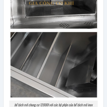
bể tách mỡ chung cư 12000l với các bộ phận của bể tách mỡ inox