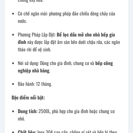
Cơ chế ngăn mùi: phương pháp đảo chiều dòng chảy của
nước.
Phương Pháp Lắp Đặt:
Bể lọc dầu mỡ cho nhà bếp gia
đình
này được lắp đặt âm sàn bên dưới chậu rửa, các ngăn
tháo rời để vệ sinh.
Nơi sử dụng: Dùng cho gia đình, chung cư và
bếp công
nghiệp nhà hàng
.
Bảo hành: 12 tháng.
Đặc điểm nổi bật:
Dung tích:
2500L, phù hợp cho gia đình hoặc chung cư
nhỏ.
Chất liệu:
Inox 304 cao cấp, chống gỉ sét và bền bỉ theo