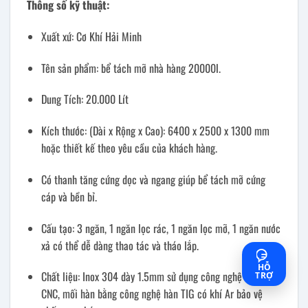
Thông số kỹ thuật:
Xuất xứ: Cơ Khí Hải Minh
Tên sản phẩm: bể tách mỡ nhà hàng 20000l.
Dung Tích: 20.000 Lít
Kích thước: (Dài x Rộng x Cao): 6400 x 2500 x 1300 mm
hoặc thiết kế theo yêu cầu của khách hàng.
Có thanh tăng cứng dọc và ngang giúp bể tách mỡ cứng
cáp và bền bỉ.
Cấu tạo: 3 ngăn, 1 ngăn lọc rác, 1 ngăn lọc mỡ, 1 ngăn nước
xả có thể dễ dàng thao tác và tháo lắp.
HỖ
Chất liệu: Inox 304 dày 1.5mm sử dụng công nghệ chấn dập
TRỢ
CNC, mối hàn bằng công nghệ hàn TIG có khí Ar bảo vệ