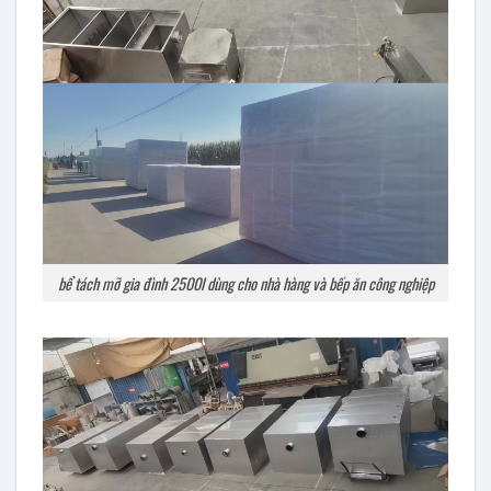
bể tách mỡ gia đình 2500l dùng cho nhà hàng và bếp ăn công nghiệp