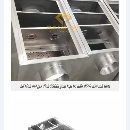
bể tách mỡ gia đình 2500l giúp loại bỏ đến 95% dầu mỡ thừa