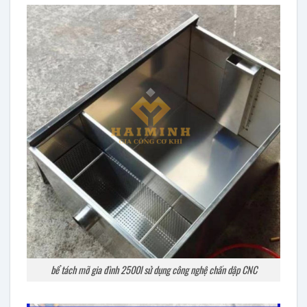
bể tách mỡ gia đình 2500l sử dụng công nghệ chấn dập CNC