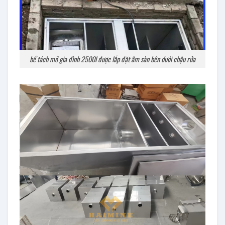
bể tách mỡ gia đình 2500l được lắp đặt âm sàn bên dưới chậu rửa