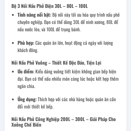
Bộ 3 Nồi Nấu Phở Điện 30L – 80L – 100L
Tính năng nổi bật:
Bộ nồi này tối ưu hóa quy trình nấu phở
chuyên nghiệp. Bạn có thể dùng 30L để ninh xương, 80L để
nấu nước lèo, và 100L để trụng bánh.
Phù hợp:
Các quán ăn lớn, hoạt động cả ngày với lượng
khách đông.
Nồi Nấu Phở Vuông – Thiết Kế Độc Đáo, Tiện Lợi
Ưu điểm:
Kiểu dáng vuông tiết kiệm không gian bếp hiện
đại. Bạn có thể nấu nhiều món cùng lúc hoặc kết hợp thêm
ngăn chia.
Ứng dụng:
Thích hợp với các nhà hàng hoặc quán ăn cần
đổi mới thiết kế bếp.
Nồi Nấu Phở Công Nghiệp 200L – 300L – Giải Pháp Cho
Xưởng Chế Biến