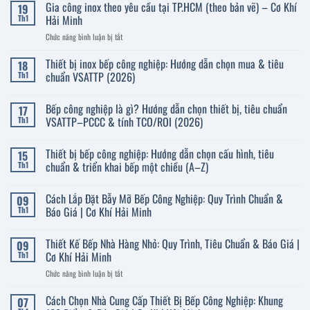
bình
Gia công inox theo yêu cầu tại TP.HCM (theo bản vẽ) – Cơ Khí
Chọn
19
luận
Mua
ở
Hải Minh
Th1
Giường
Báo
Inox
chí
ở
Chức năng bình luận bị tắt
Y
nói
Gia
Tế
về
Bền
công
Thiết bị inox bếp công nghiệp: Hướng dẫn chọn mua & tiêu
Cơ
18
&
Khí
inox
chuẩn VSATTP (2026)
Th1
An
Hải
theo
Toàn
Minh
Không
2026
yêu
có
Bếp công nghiệp là gì? Hướng dẫn chọn thiết bị, tiêu chuẩn
cầu
17
bình
luận
tại
VSATTP–PCCC & tính TCO/ROI (2026)
Th1
ở
TP.HCM
Thiết
Không
(theo
bị
có
Thiết bị bếp công nghiệp: Hướng dẫn chọn cấu hình, tiêu
15
inox
bản
bình
bếp
luận
chuẩn & triển khai bếp một chiều (A–Z)
Th1
vẽ)
công
ở
–
nghiệp:
Bếp
Không
Cơ
Hướng
công
có
Cách Lắp Đặt Bẫy Mỡ Bếp Công Nghiệp: Quy Trình Chuẩn &
09
dẫn
nghiệp
bình
Khí
chọn
là
luận
Báo Giá | Cơ Khí Hải Minh
Th1
Hải
mua
gì?
ở
Minh
&
Hướng
Thiết
Không
tiêu
dẫn
bị
có
Thiết Kế Bếp Nhà Hàng Nhỏ: Quy Trình, Tiêu Chuẩn & Báo Giá |
09
chuẩn
chọn
bếp
bình
VSATTP
thiết
công
luận
Cơ Khí Hải Minh
Th1
(2026)
bị,
nghiệp:
ở
tiêu
Hướng
Cách
ở
Chức năng bình luận bị tắt
chuẩn
dẫn
Lắp
Thiết
VSATTP–
chọn
Đặt
Kế
PCCC
cấu
Bẫy
Cách Chọn Nhà Cung Cấp Thiết Bị Bếp Công Nghiệp: Khung
07
&
hình,
Mỡ
Bếp