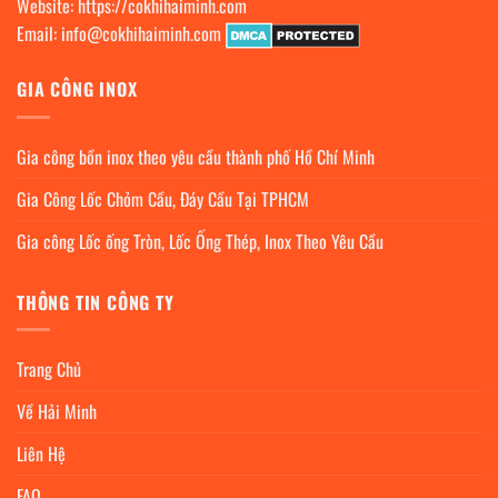
Website:
https://cokhihaiminh.com
Email:
info@cokhihaiminh.com
GIA CÔNG INOX
Gia công bồn inox theo yêu cầu thành phố Hồ Chí Minh
Gia Công Lốc Chỏm Cầu, Đáy Cầu Tại TPHCM
Gia công Lốc ống Tròn, Lốc Ống Thép, Inox Theo Yêu Cầu
THÔNG TIN CÔNG TY
Trang Chủ
Về Hải Minh
Liên Hệ
FAQ