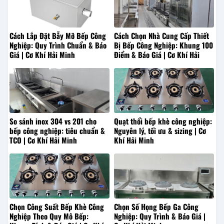
Cách Lắp Đặt Bẫy Mỡ Bếp Công
Cách Chọn Nhà Cung Cấp Thiết
Nghiệp: Quy Trình Chuẩn & Báo
Bị Bếp Công Nghiệp: Khung 100
Giá | Cơ Khí Hải Minh
Điểm & Báo Giá | Cơ Khí Hải
Minh
So sánh inox 304 vs 201 cho
Quạt thổi bếp khè công nghiệp:
bếp công nghiệp: tiêu chuẩn &
Nguyên lý, tối ưu & sizing | Cơ
TCO | Cơ Khí Hải Minh
Khí Hải Minh
Chọn Công Suất Bếp Khè Công
Chọn Số Họng Bếp Ga Công
Nghiệp Theo Quy Mô Bếp:
Nghiệp: Quy Trình & Báo Giá |