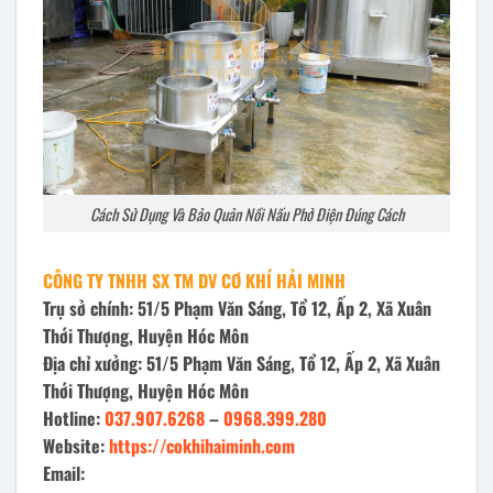
Cách Sử Dụng Và Bảo Quản Nồi Nấu Phở Điện Đúng Cách
CÔNG TY TNHH SX TM DV CƠ KHÍ HẢI MINH
Trụ sở chính: 51/5 Phạm Văn Sáng, Tổ 12, Ấp 2, Xã Xuân
Thới Thượng, Huyện Hóc Môn
Địa chỉ xưởng: 51/5 Phạm Văn Sáng, Tổ 12, Ấp 2, Xã Xuân
Thới Thượng, Huyện Hóc Môn
Hotline:
037.907.6268
–
0968.399.280
Website:
https://cokhihaiminh.com
Email: