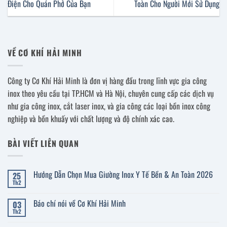
Điện Cho Quán Phở Của Bạn
Toàn Cho Người Mới Sử Dụng
VỀ CƠ KHÍ HẢI MINH
Công ty Cơ Khí Hải Minh là đơn vị hàng đầu trong lĩnh vực gia công
inox theo yêu cầu tại TP.HCM và Hà Nội, chuyên cung cấp các dịch vụ
như gia công inox, cắt laser inox, và gia công các loại bồn inox công
nghiệp và bồn khuấy với chất lượng và độ chính xác cao.
BÀI VIẾT LIÊN QUAN
Hướng Dẫn Chọn Mua Giường Inox Y Tế Bền & An Toàn 2026
25
Th2
Không
có
bình
Báo chí nói về Cơ Khí Hải Minh
03
luận
ở
Th2
Không
Hướng
có
Dẫn