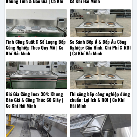
Khung Tính & Báo Giá | Cơ Khí
Cơ Khí Hải Minh
Hải Minh
Tính Công Suất & Số Lượng Bếp
So Sánh Bếp Á & Bếp Âu Công
Công Nghiệp Theo Quy Mô | Cơ
Nghiệp: Cấu Hình, Chi Phí & ROI
Khí Hải Minh
| Cơ Khí Hải Minh
Giá Gia Công Inox 304: Khung
Thi công bếp công nghiệp đúng
Báo Giá & Công Thức 60 Giây |
chuẩn: Lợi ích & ROI | Cơ Khí
Cơ Khí Hải Minh
Hải Minh