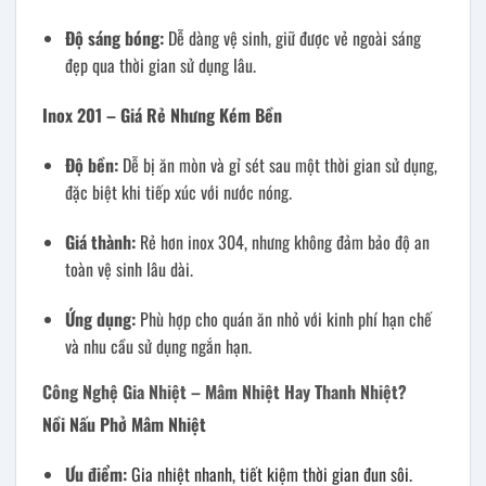
Độ sáng bóng:
Dễ dàng vệ sinh, giữ được vẻ ngoài sáng
đẹp qua thời gian sử dụng lâu.
Inox 201 – Giá Rẻ Nhưng Kém Bền
Độ bền:
Dễ bị ăn mòn và gỉ sét sau một thời gian sử dụng,
đặc biệt khi tiếp xúc với nước nóng.
Giá thành:
Rẻ hơn inox 304, nhưng không đảm bảo độ an
toàn vệ sinh lâu dài.
Ứng dụng:
Phù hợp cho quán ăn nhỏ với kinh phí hạn chế
và nhu cầu sử dụng ngắn hạn.
Công Nghệ Gia Nhiệt – Mâm Nhiệt Hay Thanh Nhiệt?
Nồi Nấu Phở Mâm Nhiệt
Ưu điểm:
Gia nhiệt nhanh, tiết kiệm thời gian đun sôi.