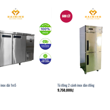
 inox dài 1m5
Tủ đông 2 cánh inox dàn đồng
9,750,000
₫