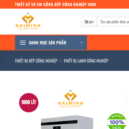
Bỏ
THIẾT KẾ VÀ THI CÔNG BẾP CÔNG NGHIỆP INOX
qua
nội
Tìm
dung
kiếm:
DANH MỤC SẢN PHẨM
THIẾT BỊ BẾP CÔNG NGHIỆP
/
THIẾT BỊ LẠNH CÔNG NGHIỆP