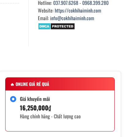
Hotline:
037.907.6268
-
0968.399.280
Website:
https://cokhihaiminh.com
Email:
info@cokhihaiminh.com
🔥
ONLINE GIÁ RẺ QUÁ
Giá khuyến mãi
16,250,000
₫
Hàng chính hãng - Chất lượng cao