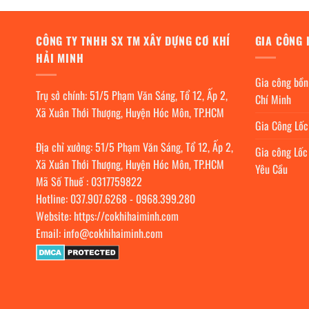
CÔNG TY TNHH SX TM XÂY DỰNG CƠ KHÍ
GIA CÔNG 
HẢI MINH
Gia công bồn
Trụ sở chính: 51/5 Phạm Văn Sáng, Tổ 12, Ấp 2,
Chí Minh
Xã Xuân Thới Thượng, Huyện Hóc Môn, TP.HCM
Gia Công Lố
Địa chỉ xưởng: 51/5 Phạm Văn Sáng, Tổ 12, Ấp 2,
Gia công Lốc
Xã Xuân Thới Thượng, Huyện Hóc Môn, TP.HCM
Yêu Cầu
Mã Số Thuế : 0317759822
Hotline:
037.907.6268
-
0968.399.280
Website:
https://cokhihaiminh.com
Email:
info@cokhihaiminh.com