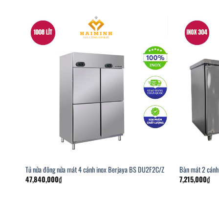
Tủ nửa đông nửa mát 4 cánh inox Berjaya BS DU2F2C/Z
Bàn mát 2 cánh
47,840,000
₫
7,215,000
₫