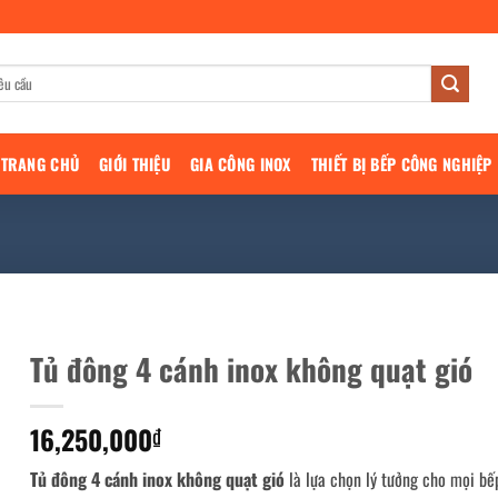
TRANG CHỦ
GIỚI THIỆU
GIA CÔNG INOX
THIẾT BỊ BẾP CÔNG NGHIỆP
Tủ đông 4 cánh inox không quạt gió
16,250,000
₫
Tủ đông 4 cánh inox không quạt gió
là lựa chọn lý tưởng cho mọi bế