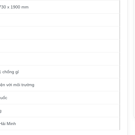
730 x 1900 mm
1 chống gỉ
iện với môi trường
Quốc
g
Hải Minh