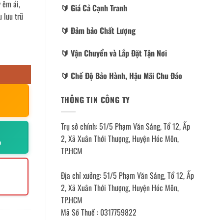
y êm ái,
🔰️ Giá Cả Cạnh Tranh
 lưu trữ
🔰️ Đảm bảo Chất Lượng
🔰️ Vận Chuyển và Lắp Đặt Tận Nơi
🔰️ Chế Độ Bảo Hành, Hậu Mãi Chu Đáo
THÔNG TIN CÔNG TY
Trụ sở chính: 51/5 Phạm Văn Sáng, Tổ 12, Ấp
2, Xã Xuân Thới Thượng, Huyện Hóc Môn,
p
TP.HCM
Địa chỉ xưởng: 51/5 Phạm Văn Sáng, Tổ 12, Ấp
2, Xã Xuân Thới Thượng, Huyện Hóc Môn,
TP.HCM
Mã Số Thuế : 0317759822