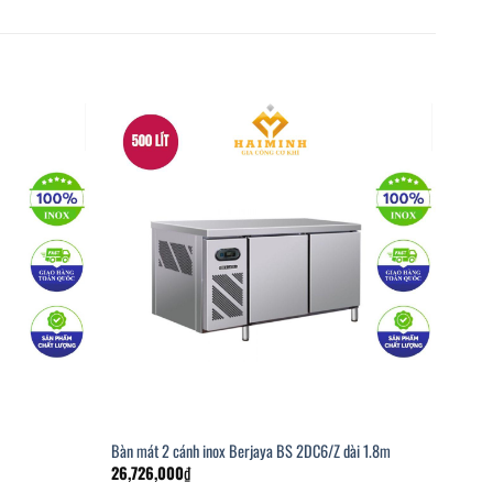
Bàn mát 2 cánh inox Berjaya BS 2DC6/Z dài 1.8m
26,726,000
₫