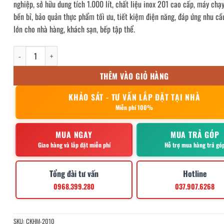
nghiệp, sở hữu dung tích 1.000 lít, chất liệu inox 201 cao cấp, máy chạ
bền bỉ, bảo quản thực phẩm tối ưu, tiết kiệm điện năng, đáp ứng nhu cầu
lớn cho nhà hàng, khách sạn, bếp tập thể.
Tủ đông 4 cánh inox không quạt gió số lượng
THÊM VÀO GIỎ HÀNG
KHẢO SÁT - TƯ VẤN LẮP ĐẶT TẠI NHÀ
Miễn phí 100%
MUA NGAY
MUA TRẢ GÓP
Giao hàng và lắp đặt miễn phí
Hỗ trợ mua hàng trả gó
Tổng đài tư vấn
Hotline
0968.399.280
037.907.6268
SKU:
CKHM-2010