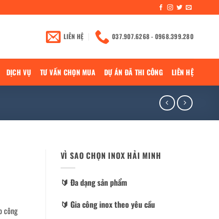
LIÊN HỆ
037.907.6268 - 0968.399.280
DỊCH VỤ
TƯ VẤN CHỌN MUA
DỰ ÁN ĐÃ THI CÔNG
LIÊN HỆ
VÌ SAO CHỌN INOX HẢI MINH
🔰️ Đa dạng sản phẩm
🔰️ Gia công inox theo yêu cầu
p công