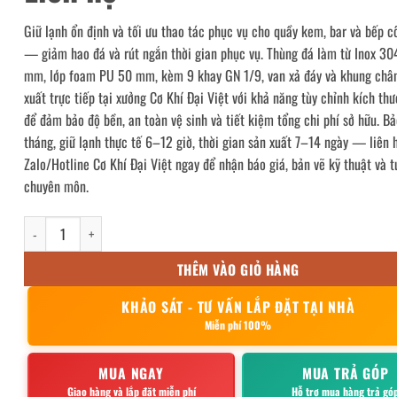
Giữ lạnh ổn định và tối ưu thao tác phục vụ cho quầy kem, bar và bếp 
— giảm hao đá và rút ngắn thời gian phục vụ. Thùng đá làm từ Inox 30
mm, lớp foam PU 50 mm, kèm 9 khay GN 1/9, van xả đáy và khung chân
xuất trực tiếp tại xưởng Cơ Khí Đại Việt với khả năng tùy chỉnh kích th
để đảm bảo độ bền, an toàn vệ sinh và tiết kiệm tổng chi phí sở hữu. B
tháng, giữ lạnh thực tế 6–12 giờ, thời gian sản xuất 7–14 ngày — liên 
Zalo/Hotline Cơ Khí Đại Việt ngay để nhận báo giá, bản vẽ kỹ thuật và t
chuyên môn.
Thùng Đá Inox Có Chân Kèm 9 Khay Topping số lượng
THÊM VÀO GIỎ HÀNG
KHẢO SÁT - TƯ VẤN LẮP ĐẶT TẠI NHÀ
Miễn phí 100%
MUA NGAY
MUA TRẢ GÓP
Giao hàng và lắp đặt miễn phí
Hỗ trợ mua hàng trả gó