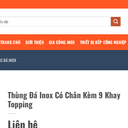
TRANG CHỦ
GIỚI THIỆU
GIA CÔNG INOX
THIẾT BỊ BẾP CÔNG NGHIỆP
G ĐÁ INOX
Thùng Đá Inox Có Chân Kèm 9 Khay
Topping
Liên hệ