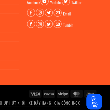
Facebook
Youtube
Twitter
Email
Tumblr
Visa
PayPal
Stripe
MasterCard
Cash
On
CHỤP HÚT KHÓI
XE ĐẨY HÀNG
GIA CÔNG INOX
HỖ
Delivery
TRỢ