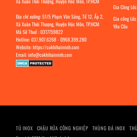
Xã Xuân Thới Thượng, Huyện Hóc Môn, TP.HCM
Gia Công Lố
Địa chỉ xưởng: 51/5 Phạm Văn Sáng, Tổ 12, Ấp 2,
Gia công Lốc
Xã Xuân Thới Thượng, Huyện Hóc Môn, TP.HCM
Yêu Cầu
Mã Số Thuế : 0317759822
Hotline:
037.907.6268
-
0968.399.280
Website:
https://cokhihaiminh.com
Email:
info@cokhihaiminh.com
TỦ INOX
CHẬU RỬA CÔNG NGHIỆP
THÙNG ĐÁ INOX
THÙ