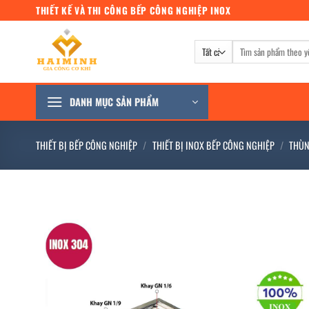
Bỏ
THIẾT KẾ VÀ THI CÔNG BẾP CÔNG NGHIỆP INOX
qua
nội
Tìm
dung
kiếm:
DANH MỤC SẢN PHẨM
THIẾT BỊ BẾP CÔNG NGHIỆP
/
THIẾT BỊ INOX BẾP CÔNG NGHIỆP
/
THÙN