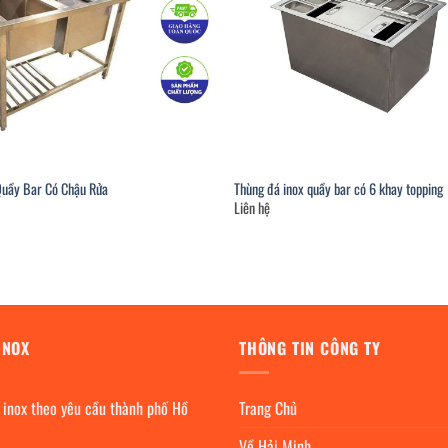
Quầy Bar Có Chậu Rửa
Thùng đá inox quầy bar có 6 khay topping
Liên hệ
INOX
THÔNG TIN CÔNG TY
 inox theo yêu cầu thành phố Hồ
Trang Chủ
Về Hải Minh