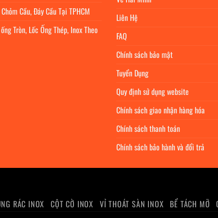
c Chỏm Cầu, Đáy Cầu Tại TPHCM
Liên Hệ
 ống Tròn, Lốc Ống Thép, Inox Theo
FAQ
Chính sách bảo mật
Tuyển Dụng
Quy định sử dụng website
Chính sách giao nhận hàng hóa
Chính sách thanh toán
Chính sách bảo hành và đổi trả
NG RÁC INOX
CỘT CỜ INOX
VỈ THOÁT SÀN INOX
BỂ TÁCH MỠ