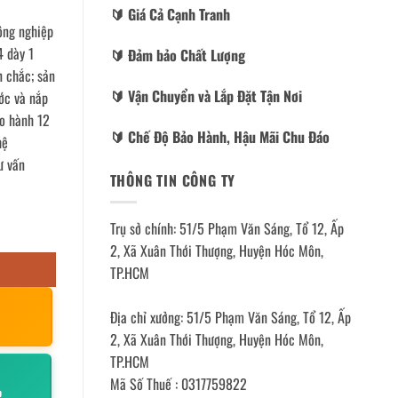
🔰️ Giá Cả Cạnh Tranh
công nghiệp
4 dày 1
🔰️ Đảm bảo Chất Lượng
 chắc; sản
🔰️ Vận Chuyển và Lắp Đặt Tận Nơi
ước và nắp
ảo hành 12
🔰️ Chế Độ Bảo Hành, Hậu Mãi Chu Đáo
hệ
ư vấn
THÔNG TIN CÔNG TY
Trụ sở chính: 51/5 Phạm Văn Sáng, Tổ 12, Ấp
2, Xã Xuân Thới Thượng, Huyện Hóc Môn,
TP.HCM
Địa chỉ xưởng: 51/5 Phạm Văn Sáng, Tổ 12, Ấp
2, Xã Xuân Thới Thượng, Huyện Hóc Môn,
TP.HCM
Mã Số Thuế : 0317759822
p