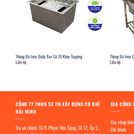
Thùng Đá Inox Quầy Bar Có 10 Khay Topping
Thùng Đá Inox 
Liên hệ
Liên hệ
CÔNG TY TNHH SX TM XÂY DỰNG CƠ KHÍ
GIA CÔNG 
HẢI MINH
Gia công bồn
Trụ sở chính: 51/5 Phạm Văn Sáng, Tổ 12, Ấp 2,
Chí Minh