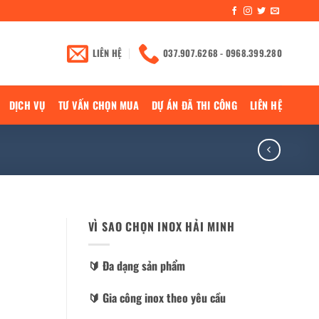
LIÊN HỆ
037.907.6268 - 0968.399.280
DỊCH VỤ
TƯ VẤN CHỌN MUA
DỰ ÁN ĐÃ THI CÔNG
LIÊN HỆ
VÌ SAO CHỌN INOX HẢI MINH
🔰️ Đa dạng sản phẩm
🔰️ Gia công inox theo yêu cầu